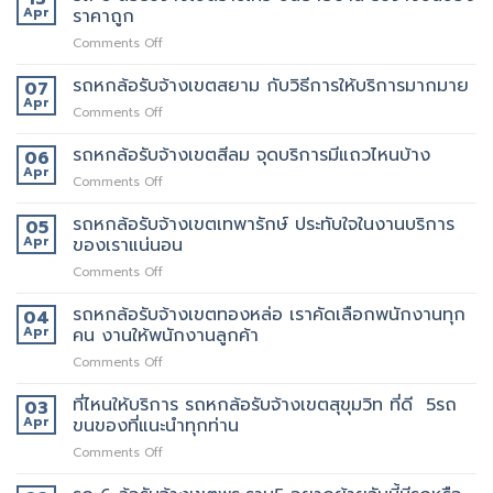
บ้าง
มั้ย
ล้อ
Apr
ราคาถูก
ให้
สอบถาม
รับจ้าง
บริการ24ชั่วโมง
ทาง
on
Comments Off
เขต
ไหน
รถ
ประชาอุทิศ
6
รถหกล้อรับจ้างเขตสยาม กับวิธีการให้บริการมากมาย
ราคา
07
ล้อ
ดี
Apr
on
Comments Off
รับจ้าง
กว่า
รถ
เขต
เจ้า
หก
รถหกล้อรับจ้างเขตสีลม จุดบริการมีแถวไหนบ้าง
06
ราชเทวี
อื่น
ล้อ
Apr
ขน
on
Comments Off
รับจ้าง
ย้าย
รถ
เขต
บ้าน
หก
รถหกล้อรับจ้างเขตเทพารักษ์ ประทับใจในงานบริการ
05
สยาม
รับจ้าง
ล้อ
Apr
ของเราแน่นอน
กับ
ขน
รับจ้าง
วิธี
ของ
on
Comments Off
เขต
การ
ราคา
รถ
สีลม
ให้
ถูก
หก
รถหกล้อรับจ้างเขตทองหล่อ เราคัดเลือกพนักงานทุก
จุด
04
บริการ
ล้อ
บริการ
Apr
คน งานให้พนักงานลูกค้า
มากมาย
รับจ้าง
มี
on
Comments Off
เขต
แถว
รถ
เทพารักษ์
ไหน
หก
ที่ไหนให้บริการ รถหกล้อรับจ้างเขตสุขุมวิท ที่ดี 5รถ
ประทับ
03
บ้าง
ล้อ
ใจ
Apr
ขนของที่แนะนำทุกท่าน
รับจ้าง
ใน
on
Comments Off
เขต
งาน
ที่ไหน
ทองหล่อ
บริการ
ให้
เรา