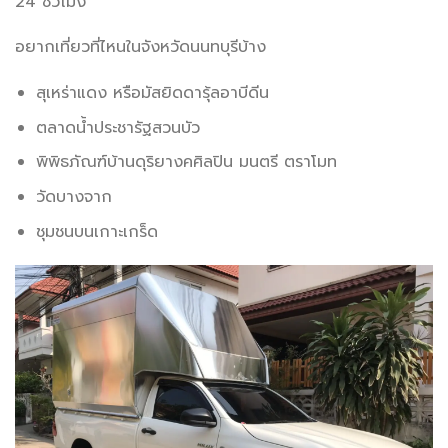
24 ชั่วโมง
อยากเที่ยวที่ไหนในจังหวัดนนทบุรีบ้าง
สุเหร่าแดง หรือมัสยิดดารุ้ลอาบีดีน
ตลาดน้ำประชารัฐสวนบัว
พิพิธภัณฑ์บ้านดุริยางคศิลปิน มนตรี ตราโมท
วัดบางจาก
ชุมชนบนเกาะเกร็ด