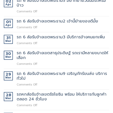
รถ 6 ล้อรับจ้างเขตพระราม5 อยากย้ายวันนี้มีรถหรือ
02
ของ
บริการ
คัด
Apr
ป่าว
เรา
รถ
เลือก
แน่นอน
on
Comments Off
หก
พนักงาน
รถ
ล้อ
ทุก
6
รถ 6 ล้อรับจ้างเขตพระราม2 เจ้านี้ย้ายของดีมั้ย
รับจ้าง
01
คน
ล้อ
เขต
Apr
งาน
on
Comments Off
รับจ้าง
สุขุมวิท
ให้
รถ
เขต
ที่
พนักงาน
6
รถ 6 ล้อรับจ้างเขตพระราม3 มีบริการจ้างคนยกเพิ่ม
31
พระราม5
ดี
ลูกค้า
ล้อ
Mar
อยาก
5รถ
on
Comments Off
รับจ้าง
ย้าย
ขน
รถ
เขต
วัน
ของ
6
รถ 6 ล้อรับจ้างเขตสาธุประดิษฐ์ รถเรามีหลายขนาดให้
30
พระราม2
นี้
ที่
ล้อ
Mar
เลือก
เจ้า
มี
แนะนำ
รับจ้าง
นี้
รถ
ทุก
on
Comments Off
เขต
ย้าย
หรือ
ท่าน
รถ
พระราม3
ของดี
ป่าว
6
รถ 6 ล้อรับจ้างเขตพระราม9 เจริญภัทร์ขนส่ง บริการ
มี
29
มั้ย
ล้อ
บริการ
Mar
ทั่วไป
รับจ้าง
จ้าง
on
Comments Off
เขต
คน
รถ
สาธุประดิษฐ์
ยก
6
รถหกล้อรับจ้างเขตรัชโยธิน พร้อม ให้บริการกับลูกค้า
รถ
28
เพิ่ม
ล้อ
เรา
Mar
ตลอด 24 ชั่วโมง
รับจ้าง
มี
on
Comments Off
เขต
หลาย
รถ
พระราม9
ขนาด