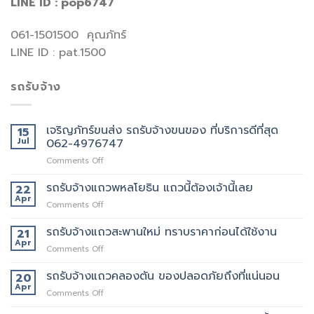
LINE ID : pop6747
061-1501500 คุณภัทร์
LINE ID : pat.1500
รถรับจ้าง
เจริญภัทร์ขนส่ง รถรับจ้างขนของ ที่บริการดีที่สุด
15
Jul
062-4976747
on
Comments Off
เจ
ริญ
รถรับจ้างแถวพหลโยธิน แถวนี้ต้องเจ้านี้เลย
22
ภัทร์
Apr
on
Comments Off
ขนส่ง
รถ
รถ
รับจ้าง
รถรับจ้างแถวสะพานใหม่ ทราบราคาก่อนได้ใช้งาน
21
รับจ้าง
แถว
Apr
ขน
on
Comments Off
พหลโยธิน
ของ
รถ
แถว
ที่
รับจ้าง
รถรับจ้างแถวคลองตัน ของปลอดภัยถึงที่แน่นอน
20
นี้
บริการ
แถว
Apr
ต้อง
ดี
on
Comments Off
สะพาน
เจ้า
ที่สุด
รถ
ใหม่
นี้