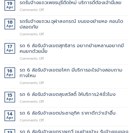
062-
รับจ้าง
รถรับจ้างแถวเพชรบุรีตัดใหม่ บริการดีต้องเจ้านี้เลย
19
ทราบ
เลย
4976747
แถว
Apr
ราคา
on
Comments Off
คลองตัน
ก่อน
รถ
ของ
ได้
รับจ้าง
รถรับจ้างแถวม.จุฬาลงกรณ์ ขนของย้ายหอ คอนโด
18
ปลอดภัย
ใช้
แถว
Apr
ปลอดภัย
ถึงที่
งาน
เพชรบุรี
แน่นอน
on
Comments Off
ตัด
รถ
ใหม่
รับ
รถ 6 ล้อรับจ้างเขตสุทธิสาร อยากย้ายหลานอยากมี
บริการ
17
จ้าง
ดี
Apr
คนยกด้วยมั้ย
แถวม.จุฬาลงกรณ์
ต้อง
on
Comments Off
ขน
เจ้า
รถ
ของ
นี้
6
รถ 6 ล้อรับจ้างเขตอโศก มีบริการอะไรบ้างสอบถาม
ย้าย
16
เลย
ล้อ
หอ
Apr
ทางไหน
รับจ้าง
คอน
on
Comments Off
เขต
โด
รถ
สุทธิสาร
ปลอดภัย
6
รถ 6 ล้อรับจ้างเขตสุขสวัสดิ์ ให้บริการ24ชั่วโมง
อยาก
15
ล้อ
ย้าย
Apr
on
Comments Off
รับจ้าง
หลาน
รถ
เขต
อยาก
6
รถ 6 ล้อรับจ้างเขตประชาอุทิศ ราคาดีกว่าเจ้าอื่น
14
อโศก
มี
ล้อ
Apr
มี
คน
on
Comments Off
รับจ้าง
บริการ
ยก
รถ
เขต
อะไร
ด้วย
6
รถ 6 ล้อรับจ้างเขตราชเทวี ขนย้ายบ้าน รับจ้างขนของ
13
สุขสวัสดิ์