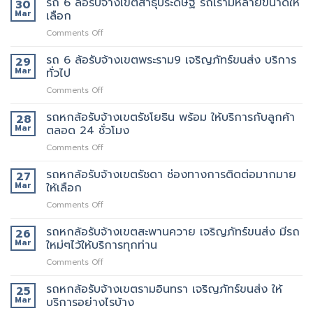
รถ 6 ล้อรับจ้างเขตสาธุประดิษฐ์ รถเรามีหลายขนาดให้
30
พระราม2
นี้
ที่
ล้อ
Mar
เลือก
เจ้า
มี
แนะนำ
รับจ้าง
นี้
รถ
ทุก
on
Comments Off
เขต
ย้าย
หรือ
ท่าน
รถ
พระราม3
ของดี
ป่าว
6
รถ 6 ล้อรับจ้างเขตพระราม9 เจริญภัทร์ขนส่ง บริการ
มี
29
มั้ย
ล้อ
บริการ
Mar
ทั่วไป
รับจ้าง
จ้าง
on
Comments Off
เขต
คน
รถ
สาธุประดิษฐ์
ยก
6
รถหกล้อรับจ้างเขตรัชโยธิน พร้อม ให้บริการกับลูกค้า
รถ
28
เพิ่ม
ล้อ
เรา
Mar
ตลอด 24 ชั่วโมง
รับจ้าง
มี
on
Comments Off
เขต
หลาย
รถ
พระราม9
ขนาด
หก
รถหกล้อรับจ้างเขตรัชดา ช่องทางการติดต่อมากมาย
เจ
27
ให้
ล้อ
ริญ
Mar
ให้เลือก
เลือก
รับจ้าง
ภัทร์
on
Comments Off
เขต
ขนส่ง
รถ
รัช
บริการ
หก
รถหกล้อรับจ้างเขตสะพานควาย เจริญภัทร์ขนส่ง มีรถ
โยธิน
26
ทั่วไป
ล้อ
พร้อม
Mar
ใหม่ๆไว้ให้บริการทุกท่าน
รับจ้าง
ให้
on
Comments Off
เขต
บริการ
รถ
รัช
กับ
หก
รถหกล้อรับจ้างเขตรามอินทรา เจริญภัทร์ขนส่ง ให้
ดา
25
ลูกค้า
ล้อ
ช่อง
Mar
บริการอย่างไรบ้าง
ตลอด
รับจ้าง
ทางการ