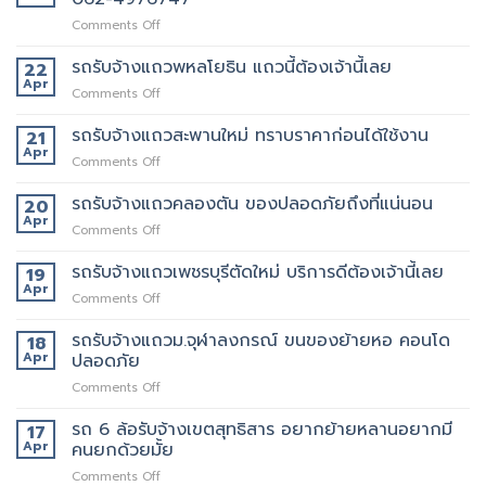
on
Comments Off
เจ
ริญ
รถรับจ้างแถวพหลโยธิน แถวนี้ต้องเจ้านี้เลย
22
ภัทร์
Apr
on
Comments Off
ขนส่ง
รถ
รถ
รับจ้าง
รถรับจ้างแถวสะพานใหม่ ทราบราคาก่อนได้ใช้งาน
21
รับจ้าง
แถว
Apr
ขน
on
Comments Off
พหลโยธิน
ของ
รถ
แถว
ที่
รับจ้าง
รถรับจ้างแถวคลองตัน ของปลอดภัยถึงที่แน่นอน
20
นี้
บริการ
แถว
Apr
ต้อง
ดี
on
Comments Off
สะพาน
เจ้า
ที่สุด
รถ
ใหม่
นี้
062-
รับจ้าง
รถรับจ้างแถวเพชรบุรีตัดใหม่ บริการดีต้องเจ้านี้เลย
19
ทราบ
เลย
4976747
แถว
Apr
ราคา
on
Comments Off
คลองตัน
ก่อน
รถ
ของ
ได้
รับจ้าง
รถรับจ้างแถวม.จุฬาลงกรณ์ ขนของย้ายหอ คอนโด
18
ปลอดภัย
ใช้
แถว
Apr
ปลอดภัย
ถึงที่
งาน
เพชรบุรี
แน่นอน
on
Comments Off
ตัด
รถ
ใหม่
รับ
รถ 6 ล้อรับจ้างเขตสุทธิสาร อยากย้ายหลานอยากมี
บริการ
17
จ้าง
ดี
Apr
คนยกด้วยมั้ย
แถวม.จุฬาลงกรณ์
ต้อง
on
Comments Off
ขน
เจ้า