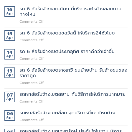
รถ
ของ
นี้
6
รถ 6 ล้อรับจ้างเขตอโศก มีบริการอะไรบ้างสอบถาม
ย้าย
16
เลย
ล้อ
หอ
Apr
ทางไหน
รับจ้าง
คอน
on
Comments Off
เขต
โด
รถ
สุทธิสาร
ปลอดภัย
6
รถ 6 ล้อรับจ้างเขตสุขสวัสดิ์ ให้บริการ24ชั่วโมง
อยาก
15
ล้อ
ย้าย
Apr
on
Comments Off
รับจ้าง
หลาน
รถ
เขต
อยาก
6
รถ 6 ล้อรับจ้างเขตประชาอุทิศ ราคาดีกว่าเจ้าอื่น
14
อโศก
มี
ล้อ
Apr
มี
คน
on
Comments Off
รับจ้าง
บริการ
ยก
รถ
เขต
อะไร
ด้วย
6
รถ 6 ล้อรับจ้างเขตราชเทวี ขนย้ายบ้าน รับจ้างขนของ
13
สุขสวัสดิ์
บ้าง
มั้ย
ล้อ
Apr
ราคาถูก
ให้
สอบถาม
รับจ้าง
บริการ24ชั่วโมง
ทาง
on
Comments Off
เขต
ไหน
รถ
ประชาอุทิศ
6
รถหกล้อรับจ้างเขตสยาม กับวิธีการให้บริการมากมาย
ราคา
07
ล้อ
ดี
Apr
on
Comments Off
รับจ้าง
กว่า
รถ
เขต
เจ้า
หก
รถหกล้อรับจ้างเขตสีลม จุดบริการมีแถวไหนบ้าง
06
ราชเทวี
อื่น
ล้อ
Apr
ขน
on
Comments Off
รับจ้าง
ย้าย
รถ
เขต
บ้าน
หก
รถหกล้อรับจ้างเขตเทพารักษ์ ประทับใจในงานบริการ
สยาม