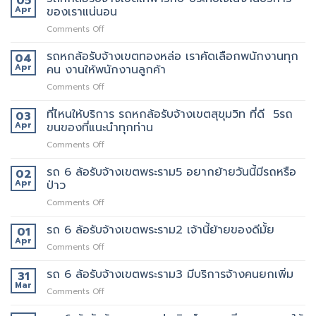
05
รับจ้าง
ล้อ
Apr
ของเราแน่นอน
กับ
ขน
รับจ้าง
วิธี
ของ
on
Comments Off
เขต
การ
ราคา
รถ
สีลม
ให้
ถูก
หก
รถหกล้อรับจ้างเขตทองหล่อ เราคัดเลือกพนักงานทุก
จุด
04
บริการ
ล้อ
บริการ
Apr
คน งานให้พนักงานลูกค้า
มากมาย
รับจ้าง
มี
on
Comments Off
เขต
แถว
รถ
เทพารักษ์
ไหน
หก
ที่ไหนให้บริการ รถหกล้อรับจ้างเขตสุขุมวิท ที่ดี 5รถ
ประทับ
03
บ้าง
ล้อ
ใจ
Apr
ขนของที่แนะนำทุกท่าน
รับจ้าง
ใน
on
Comments Off
เขต
งาน
ที่ไหน
ทองหล่อ
บริการ
ให้
รถ 6 ล้อรับจ้างเขตพระราม5 อยากย้ายวันนี้มีรถหรือ
เรา
02
ของ
บริการ
คัด
Apr
ป่าว
เรา
รถ
เลือก
แน่นอน
on
Comments Off
หก
พนักงาน
รถ
ล้อ
ทุก
6
รถ 6 ล้อรับจ้างเขตพระราม2 เจ้านี้ย้ายของดีมั้ย
รับจ้าง
01
คน
ล้อ
เขต
Apr
งาน
on
Comments Off
รับจ้าง
สุขุมวิท
ให้
รถ
เขต
ที่
พนักงาน
6
รถ 6 ล้อรับจ้างเขตพระราม3 มีบริการจ้างคนยกเพิ่ม
31
พระราม5
ดี
ลูกค้า
ล้อ
Mar
อยาก
5รถ
on
Comments Off
รับจ้าง
ย้าย
ขน
รถ
เขต
วัน
ของ
6