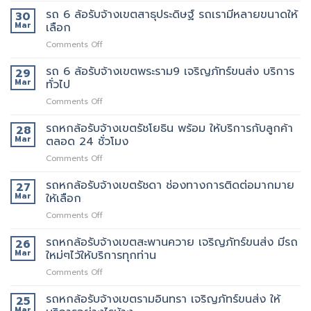
เขต
วัน
ของ
6
รถ 6 ล้อรับจ้างเขตสาธุประดิษฐ์ รถเรามีหลายขนาดให้
30
พระราม2
นี้
ที่
ล้อ
Mar
เลือก
เจ้า
มี
แนะนำ
รับจ้าง
นี้
รถ
ทุก
on
Comments Off
เขต
ย้าย
หรือ
ท่าน
รถ
พระราม3
ของดี
ป่าว
6
รถ 6 ล้อรับจ้างเขตพระราม9 เจริญภัทร์ขนส่ง บริการ
มี
29
มั้ย
ล้อ
บริการ
Mar
ทั่วไป
รับจ้าง
จ้าง
on
Comments Off
เขต
คน
รถ
สาธุประดิษฐ์
ยก
6
รถหกล้อรับจ้างเขตรัชโยธิน พร้อม ให้บริการกับลูกค้า
รถ
28
เพิ่ม
ล้อ
เรา
Mar
ตลอด 24 ชั่วโมง
รับจ้าง
มี
on
Comments Off
เขต
หลาย
รถ
พระราม9
ขนาด
หก
รถหกล้อรับจ้างเขตรัชดา ช่องทางการติดต่อมากมาย
เจ
27
ให้
ล้อ
ริญ
Mar
ให้เลือก
เลือก
รับจ้าง
ภัทร์
on
Comments Off
เขต
ขนส่ง
รถ
รัช
บริการ
หก
รถหกล้อรับจ้างเขตสะพานควาย เจริญภัทร์ขนส่ง มีรถ
โยธิน
26
ทั่วไป
ล้อ
พร้อม
Mar
ใหม่ๆไว้ให้บริการทุกท่าน
รับจ้าง
ให้
on
Comments Off
เขต
บริการ
รถ
รัช
กับ
หก
รถหกล้อรับจ้างเขตรามอินทรา เจริญภัทร์ขนส่ง ให้
ดา
25
ลูกค้า
ล้อ
ช่อง
Mar