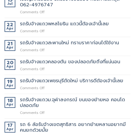
Jul
062-4976747
on
Comments Off
เจ
ริญ
รถรับจ้างแถวพหลโยธิน แถวนี้ต้องเจ้านี้เลย
22
ภัทร์
Apr
on
Comments Off
ขนส่ง
รถ
รถ
รับจ้าง
รถรับจ้างแถวสะพานใหม่ ทราบราคาก่อนได้ใช้งาน
21
รับจ้าง
แถว
Apr
ขน
on
Comments Off
พหลโยธิน
ของ
รถ
แถว
ที่
รับจ้าง
รถรับจ้างแถวคลองตัน ของปลอดภัยถึงที่แน่นอน
20
นี้
บริการ
แถว
Apr
ต้อง
ดี
on
Comments Off
สะพาน
เจ้า
ที่สุด
รถ
ใหม่
นี้
062-
รับจ้าง
รถรับจ้างแถวเพชรบุรีตัดใหม่ บริการดีต้องเจ้านี้เลย
19
ทราบ
เลย
4976747
แถว
Apr
ราคา
on
Comments Off
คลองตัน
ก่อน
รถ
ของ
ได้
รับจ้าง
รถรับจ้างแถวม.จุฬาลงกรณ์ ขนของย้ายหอ คอนโด
18
ปลอดภัย
ใช้
แถว
Apr
ปลอดภัย
ถึงที่
งาน
เพชรบุรี
แน่นอน
on
Comments Off
ตัด
รถ
ใหม่
รับ
รถ 6 ล้อรับจ้างเขตสุทธิสาร อยากย้ายหลานอยากมี
บริการ
17
จ้าง
ดี
Apr
คนยกด้วยมั้ย
แถวม.จุฬาลงกรณ์
ต้อง