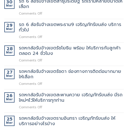
รถ 6 ล้อรับจ้างเขตสาธุประดิษฐ์ รถเรามีหลายขนาดให้
30
พระราม2
นี้
ที่
ล้อ
Mar
เลือก
เจ้า
มี
แนะนำ
รับจ้าง
นี้
รถ
ทุก
on
Comments Off
เขต
ย้าย
หรือ
ท่าน
รถ
พระราม3
ของดี
ป่าว
6
รถ 6 ล้อรับจ้างเขตพระราม9 เจริญภัทร์ขนส่ง บริการ
มี
29
มั้ย
ล้อ
บริการ
Mar
ทั่วไป
รับจ้าง
จ้าง
on
Comments Off
เขต
คน
รถ
สาธุประดิษฐ์
ยก
6
รถหกล้อรับจ้างเขตรัชโยธิน พร้อม ให้บริการกับลูกค้า
รถ
28
เพิ่ม
ล้อ
เรา
Mar
ตลอด 24 ชั่วโมง
รับจ้าง
มี
on
Comments Off
เขต
หลาย
รถ
พระราม9
ขนาด
หก
รถหกล้อรับจ้างเขตรัชดา ช่องทางการติดต่อมากมาย
เจ
27
ให้
ล้อ
ริญ
Mar
ให้เลือก
เลือก
รับจ้าง
ภัทร์
on
Comments Off
เขต
ขนส่ง
รถ
รัช
บริการ
หก
รถหกล้อรับจ้างเขตสะพานควาย เจริญภัทร์ขนส่ง มีรถ
โยธิน
26
ทั่วไป
ล้อ
พร้อม
Mar
ใหม่ๆไว้ให้บริการทุกท่าน
รับจ้าง
ให้
on
Comments Off
เขต
บริการ
รถ
รัช
กับ
หก
รถหกล้อรับจ้างเขตรามอินทรา เจริญภัทร์ขนส่ง ให้
ดา
25
ลูกค้า
ล้อ
ช่อง
Mar
บริการอย่างไรบ้าง
ตลอด
รับจ้าง
ทางการ