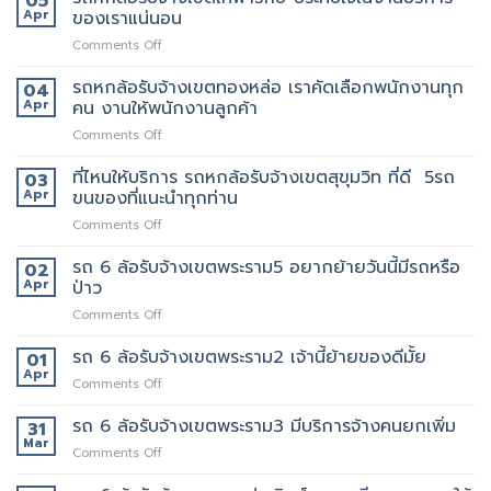
05
รับจ้าง
ล้อ
Apr
ของเราแน่นอน
กับ
ขน
รับจ้าง
วิธี
ของ
on
Comments Off
เขต
การ
ราคา
รถ
สีลม
ให้
ถูก
หก
รถหกล้อรับจ้างเขตทองหล่อ เราคัดเลือกพนักงานทุก
จุด
04
บริการ
ล้อ
บริการ
Apr
คน งานให้พนักงานลูกค้า
มากมาย
รับจ้าง
มี
on
Comments Off
เขต
แถว
รถ
เทพารักษ์
ไหน
หก
ที่ไหนให้บริการ รถหกล้อรับจ้างเขตสุขุมวิท ที่ดี 5รถ
ประทับ
03
บ้าง
ล้อ
ใจ
Apr
ขนของที่แนะนำทุกท่าน
รับจ้าง
ใน
on
Comments Off
เขต
งาน
ที่ไหน
ทองหล่อ
บริการ
ให้
รถ 6 ล้อรับจ้างเขตพระราม5 อยากย้ายวันนี้มีรถหรือ
เรา
02
ของ
บริการ
คัด
Apr
ป่าว
เรา
รถ
เลือก
แน่นอน
on
Comments Off
หก
พนักงาน
รถ
ล้อ
ทุก
6
รถ 6 ล้อรับจ้างเขตพระราม2 เจ้านี้ย้ายของดีมั้ย
รับจ้าง
01
คน
ล้อ
เขต
Apr
งาน
on
Comments Off
รับจ้าง
สุขุมวิท
ให้
รถ
เขต
ที่
พนักงาน
6
รถ 6 ล้อรับจ้างเขตพระราม3 มีบริการจ้างคนยกเพิ่ม
31
พระราม5
ดี
ลูกค้า
ล้อ
Mar
อยาก
5รถ
on
Comments Off
รับจ้าง
ย้าย
ขน
รถ
เขต
วัน
ของ
6