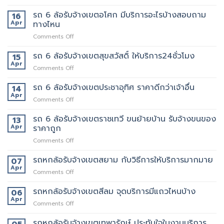
รถ
ของ
นี้
6
รถ 6 ล้อรับจ้างเขตอโศก มีบริการอะไรบ้างสอบถาม
ย้าย
16
เลย
ล้อ
หอ
Apr
ทางไหน
รับจ้าง
คอน
on
Comments Off
เขต
โด
รถ
สุทธิสาร
ปลอดภัย
6
รถ 6 ล้อรับจ้างเขตสุขสวัสดิ์ ให้บริการ24ชั่วโมง
อยาก
15
ล้อ
ย้าย
Apr
on
Comments Off
รับจ้าง
หลาน
รถ
เขต
อยาก
6
รถ 6 ล้อรับจ้างเขตประชาอุทิศ ราคาดีกว่าเจ้าอื่น
14
อโศก
มี
ล้อ
Apr
มี
คน
on
Comments Off
รับจ้าง
บริการ
ยก
รถ
เขต
อะไร
ด้วย
6
รถ 6 ล้อรับจ้างเขตราชเทวี ขนย้ายบ้าน รับจ้างขนของ
13
สุขสวัสดิ์
บ้าง
มั้ย
ล้อ
Apr
ราคาถูก
ให้
สอบถาม
รับจ้าง
บริการ24ชั่วโมง
ทาง
on
Comments Off
เขต
ไหน
รถ
ประชาอุทิศ
6
รถหกล้อรับจ้างเขตสยาม กับวิธีการให้บริการมากมาย
ราคา
07
ล้อ
ดี
Apr
on
Comments Off
รับจ้าง
กว่า
รถ
เขต
เจ้า
หก
รถหกล้อรับจ้างเขตสีลม จุดบริการมีแถวไหนบ้าง
06
ราชเทวี
อื่น
ล้อ
Apr
ขน
on
Comments Off
รับจ้าง
ย้าย
รถ
เขต
บ้าน
หก
รถหกล้อรับจ้างเขตเทพารักษ์ ประทับใจในงานบริการ
สยาม