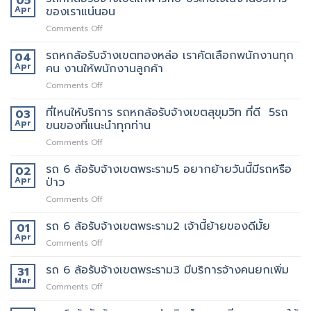
05
รับจ้าง
ล้อ
Apr
ของเราแน่นอน
กับ
ขน
รับจ้าง
วิธี
ของ
on
Comments Off
เขต
การ
ราคา
รถ
สีลม
ให้
ถูก
หก
รถหกล้อรับจ้างเขตทองหล่อ เราคัดเลือกพนักงานทุก
จุด
04
บริการ
ล้อ
บริการ
Apr
คน งานให้พนักงานลูกค้า
มากมาย
รับจ้าง
มี
on
Comments Off
เขต
แถว
รถ
เทพารักษ์
ไหน
หก
ที่ไหนให้บริการ รถหกล้อรับจ้างเขตสุขุมวิท ที่ดี 5รถ
ประทับ
03
บ้าง
ล้อ
ใจ
Apr
ขนของที่แนะนำทุกท่าน
รับจ้าง
ใน
on
Comments Off
เขต
งาน
ที่ไหน
ทองหล่อ
บริการ
ให้
รถ 6 ล้อรับจ้างเขตพระราม5 อยากย้ายวันนี้มีรถหรือ
เรา
02
ของ
บริการ
คัด
Apr
ป่าว
เรา
รถ
เลือก
แน่นอน
on
Comments Off
หก
พนักงาน
รถ
ล้อ
ทุก
6
รถ 6 ล้อรับจ้างเขตพระราม2 เจ้านี้ย้ายของดีมั้ย
รับจ้าง
01
คน
ล้อ
เขต
Apr
งาน
on
Comments Off
รับจ้าง
สุขุมวิท
ให้
รถ
เขต
ที่
พนักงาน
6
รถ 6 ล้อรับจ้างเขตพระราม3 มีบริการจ้างคนยกเพิ่ม
31
พระราม5
ดี
ลูกค้า
ล้อ
Mar
อยาก
5รถ
on
Comments Off
รับจ้าง
ย้าย
ขน
รถ
เขต
วัน
ของ
6