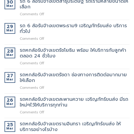
รถ 6 ล้อรับจ้างเขตสาธุประดิษฐ์ รถเรามีหลายขนาดให้
30
พระราม2
นี้
ที่
ล้อ
Mar
เลือก
เจ้า
มี
แนะนำ
รับจ้าง
นี้
รถ
ทุก
on
Comments Off
เขต
ย้าย
หรือ
ท่าน
รถ
พระราม3
ของดี
ป่าว
6
รถ 6 ล้อรับจ้างเขตพระราม9 เจริญภัทร์ขนส่ง บริการ
มี
29
มั้ย
ล้อ
บริการ
Mar
ทั่วไป
รับจ้าง
จ้าง
on
Comments Off
เขต
คน
รถ
สาธุประดิษฐ์
ยก
6
รถหกล้อรับจ้างเขตรัชโยธิน พร้อม ให้บริการกับลูกค้า
รถ
28
เพิ่ม
ล้อ
เรา
Mar
ตลอด 24 ชั่วโมง
รับจ้าง
มี
on
Comments Off
เขต
หลาย
รถ
พระราม9
ขนาด
หก
รถหกล้อรับจ้างเขตรัชดา ช่องทางการติดต่อมากมาย
เจ
27
ให้
ล้อ
ริญ
Mar
ให้เลือก
เลือก
รับจ้าง
ภัทร์
on
Comments Off
เขต
ขนส่ง
รถ
รัช
บริการ
หก
รถหกล้อรับจ้างเขตสะพานควาย เจริญภัทร์ขนส่ง มีรถ
โยธิน
26
ทั่วไป
ล้อ
พร้อม
Mar
ใหม่ๆไว้ให้บริการทุกท่าน
รับจ้าง
ให้
on
Comments Off
เขต
บริการ
รถ
รัช
กับ
หก
รถหกล้อรับจ้างเขตรามอินทรา เจริญภัทร์ขนส่ง ให้
ดา
25
ลูกค้า
ล้อ
ช่อง
Mar
บริการอย่างไรบ้าง
ตลอด
รับจ้าง
ทางการ