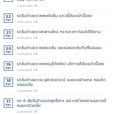
on
Comments Off
เจ
ริญ
รถรับจ้างแถวพหลโยธิน แถวนี้ต้องเจ้านี้เลย
22
ภัทร์
Apr
on
Comments Off
ขนส่ง
รถ
รถ
รับจ้าง
รถรับจ้างแถวสะพานใหม่ ทราบราคาก่อนได้ใช้งาน
21
รับจ้าง
แถว
Apr
ขน
on
Comments Off
พหลโยธิน
ของ
รถ
แถว
ที่
รับจ้าง
รถรับจ้างแถวคลองตัน ของปลอดภัยถึงที่แน่นอน
20
นี้
บริการ
แถว
Apr
ต้อง
ดี
on
Comments Off
สะพาน
เจ้า
ที่สุด
รถ
ใหม่
นี้
062-
รับจ้าง
รถรับจ้างแถวเพชรบุรีตัดใหม่ บริการดีต้องเจ้านี้เลย
19
ทราบ
เลย
4976747
แถว
Apr
ราคา
on
Comments Off
คลองตัน
ก่อน
รถ
ของ
ได้
รับจ้าง
รถรับจ้างแถวม.จุฬาลงกรณ์ ขนของย้ายหอ คอนโด
18
ปลอดภัย
ใช้
แถว
Apr
ปลอดภัย
ถึงที่
งาน
เพชรบุรี
แน่นอน
on
Comments Off
ตัด
รถ
ใหม่
รับ
รถ 6 ล้อรับจ้างเขตสุทธิสาร อยากย้ายหลานอยากมี
บริการ
17
จ้าง
ดี
Apr
คนยกด้วยมั้ย
แถวม.จุฬาลงกรณ์
ต้อง
on
Comments Off
ขน
เจ้า