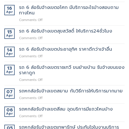
รถ
ของ
นี้
6
รถ 6 ล้อรับจ้างเขตอโศก มีบริการอะไรบ้างสอบถาม
ย้าย
16
เลย
ล้อ
หอ
Apr
ทางไหน
รับจ้าง
คอน
on
Comments Off
เขต
โด
รถ
สุทธิสาร
ปลอดภัย
6
รถ 6 ล้อรับจ้างเขตสุขสวัสดิ์ ให้บริการ24ชั่วโมง
อยาก
15
ล้อ
ย้าย
Apr
on
Comments Off
รับจ้าง
หลาน
รถ
เขต
อยาก
6
รถ 6 ล้อรับจ้างเขตประชาอุทิศ ราคาดีกว่าเจ้าอื่น
14
อโศก
มี
ล้อ
Apr
มี
คน
on
Comments Off
รับจ้าง
บริการ
ยก
รถ
เขต
อะไร
ด้วย
6
รถ 6 ล้อรับจ้างเขตราชเทวี ขนย้ายบ้าน รับจ้างขนของ
13
สุขสวัสดิ์
บ้าง
มั้ย
ล้อ
Apr
ราคาถูก
ให้
สอบถาม
รับจ้าง
บริการ24ชั่วโมง
ทาง
on
Comments Off
เขต
ไหน
รถ
ประชาอุทิศ
6
รถหกล้อรับจ้างเขตสยาม กับวิธีการให้บริการมากมาย
ราคา
07
ล้อ
ดี
Apr
on
Comments Off
รับจ้าง
กว่า
รถ
เขต
เจ้า
หก
รถหกล้อรับจ้างเขตสีลม จุดบริการมีแถวไหนบ้าง
06
ราชเทวี
อื่น
ล้อ
Apr
ขน
on
Comments Off
รับจ้าง
ย้าย
รถ
เขต
บ้าน
หก
รถหกล้อรับจ้างเขตเทพารักษ์ ประทับใจในงานบริการ
05
สยาม
รับจ้าง