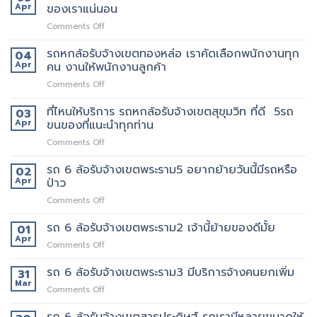
ล้อ
Apr
ของเราแน่นอน
กับ
ขน
รับจ้าง
วิธี
ของ
on
Comments Off
เขต
การ
ราคา
รถ
สีลม
ให้
ถูก
หก
รถหกล้อรับจ้างเขตทองหล่อ เราคัดเลือกพนักงานทุก
จุด
04
บริการ
ล้อ
บริการ
Apr
คน งานให้พนักงานลูกค้า
มากมาย
รับจ้าง
มี
on
Comments Off
เขต
แถว
รถ
เทพารักษ์
ไหน
หก
ที่ไหนให้บริการ รถหกล้อรับจ้างเขตสุขุมวิท ที่ดี 5รถ
ประทับ
03
บ้าง
ล้อ
ใจ
Apr
ขนของที่แนะนำทุกท่าน
รับจ้าง
ใน
on
Comments Off
เขต
งาน
ที่ไหน
ทองหล่อ
บริการ
ให้
รถ 6 ล้อรับจ้างเขตพระราม5 อยากย้ายวันนี้มีรถหรือ
เรา
02
ของ
บริการ
คัด
Apr
ป่าว
เรา
รถ
เลือก
แน่นอน
on
Comments Off
หก
พนักงาน
รถ
ล้อ
ทุก
6
รถ 6 ล้อรับจ้างเขตพระราม2 เจ้านี้ย้ายของดีมั้ย
รับจ้าง
01
คน
ล้อ
เขต
Apr
งาน
on
Comments Off
รับจ้าง
สุขุมวิท
ให้
รถ
เขต
ที่
พนักงาน
6
รถ 6 ล้อรับจ้างเขตพระราม3 มีบริการจ้างคนยกเพิ่ม
31
พระราม5
ดี
ลูกค้า
ล้อ
Mar
อยาก
5รถ
on
Comments Off
รับจ้าง
ย้าย
ขน
รถ
เขต
วัน
ของ
6
รถ 6 ล้อรับจ้างเขตสาธุประดิษฐ์ รถเรามีหลายขนาดให้
พระราม2