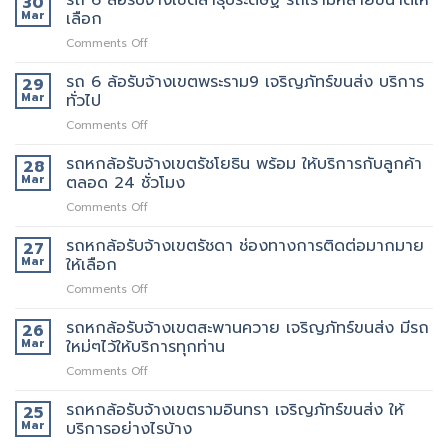
30
นี้
ที่
ล้อ
Mar
เลือก
เจ้า
มี
แนะนำ
รับจ้าง
นี้
รถ
ทุก
on
Comments Off
เขต
ย้าย
หรือ
ท่าน
รถ
พระราม3
ของดี
ป่าว
6
รถ 6 ล้อรับจ้างเขตพระราม9 เจริญภัทร์ขนส่ง บริการ
มี
29
มั้ย
ล้อ
บริการ
Mar
ทั่วไป
รับจ้าง
จ้าง
on
Comments Off
เขต
คน
รถ
สาธุประดิษฐ์
ยก
6
รถหกล้อรับจ้างเขตรัชโยธิน พร้อม ให้บริการกับลูกค้า
รถ
28
เพิ่ม
ล้อ
เรา
Mar
ตลอด 24 ชั่วโมง
รับจ้าง
มี
on
Comments Off
เขต
หลาย
รถ
พระราม9
ขนาด
หก
รถหกล้อรับจ้างเขตรัชดา ช่องทางการติดต่อมากมาย
เจ
27
ให้
ล้อ
ริญ
Mar
ให้เลือก
เลือก
รับจ้าง
ภัทร์
on
Comments Off
เขต
ขนส่ง
รถ
รัช
บริการ
หก
รถหกล้อรับจ้างเขตสะพานควาย เจริญภัทร์ขนส่ง มีรถ
โยธิน
26
ทั่วไป
ล้อ
พร้อม
Mar
ใหม่ๆไว้ให้บริการทุกท่าน
รับจ้าง
ให้
on
Comments Off
เขต
บริการ
รถ
รัช
กับ
หก
รถหกล้อรับจ้างเขตรามอินทรา เจริญภัทร์ขนส่ง ให้
ดา
25
ลูกค้า
ล้อ
ช่อง
Mar
บริการอย่างไรบ้าง
ตลอด
รับจ้าง
ทางการ
24