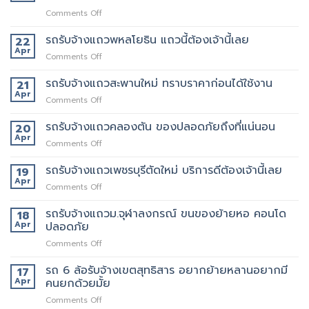
on
Comments Off
เจ
ริญ
รถรับจ้างแถวพหลโยธิน แถวนี้ต้องเจ้านี้เลย
22
ภัทร์
Apr
on
Comments Off
ขนส่ง
รถ
รถ
รับจ้าง
รถรับจ้างแถวสะพานใหม่ ทราบราคาก่อนได้ใช้งาน
21
รับจ้าง
แถว
Apr
ขน
on
Comments Off
พหลโยธิน
ของ
รถ
แถว
ที่
รับจ้าง
รถรับจ้างแถวคลองตัน ของปลอดภัยถึงที่แน่นอน
20
นี้
บริการ
แถว
Apr
ต้อง
ดี
on
Comments Off
สะพาน
เจ้า
ที่สุด
รถ
ใหม่
นี้
062-
รับจ้าง
รถรับจ้างแถวเพชรบุรีตัดใหม่ บริการดีต้องเจ้านี้เลย
19
ทราบ
เลย
4976747
แถว
Apr
ราคา
on
Comments Off
คลองตัน
ก่อน
รถ
ของ
ได้
รับจ้าง
รถรับจ้างแถวม.จุฬาลงกรณ์ ขนของย้ายหอ คอนโด
18
ปลอดภัย
ใช้
แถว
Apr
ปลอดภัย
ถึงที่
งาน
เพชรบุรี
แน่นอน
on
Comments Off
ตัด
รถ
ใหม่
รับ
รถ 6 ล้อรับจ้างเขตสุทธิสาร อยากย้ายหลานอยากมี
บริการ
17
จ้าง
ดี
Apr
คนยกด้วยมั้ย
แถวม.จุฬาลงกรณ์
ต้อง
on
Comments Off
ขน
เจ้า