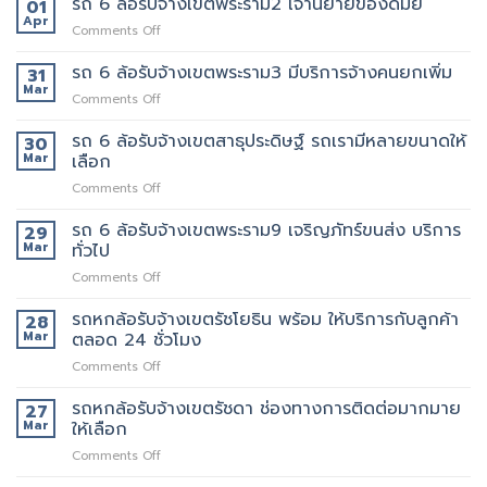
รถ 6 ล้อรับจ้างเขตพระราม2 เจ้านี้ย้ายของดีมั้ย
รับจ้าง
01
คน
ล้อ
เขต
Apr
งาน
on
Comments Off
รับจ้าง
สุขุมวิท
ให้
รถ
เขต
ที่
พนักงาน
6
รถ 6 ล้อรับจ้างเขตพระราม3 มีบริการจ้างคนยกเพิ่ม
31
พระราม5
ดี
ลูกค้า
ล้อ
Mar
อยาก
5รถ
on
Comments Off
รับจ้าง
ย้าย
ขน
รถ
เขต
วัน
ของ
6
รถ 6 ล้อรับจ้างเขตสาธุประดิษฐ์ รถเรามีหลายขนาดให้
30
พระราม2
นี้
ที่
ล้อ
Mar
เลือก
เจ้า
มี
แนะนำ
รับจ้าง
นี้
รถ
ทุก
on
Comments Off
เขต
ย้าย
หรือ
ท่าน
รถ
พระราม3
ของดี
ป่าว
6
รถ 6 ล้อรับจ้างเขตพระราม9 เจริญภัทร์ขนส่ง บริการ
มี
29
มั้ย
ล้อ
บริการ
Mar
ทั่วไป
รับจ้าง
จ้าง
on
Comments Off
เขต
คน
รถ
สาธุประดิษฐ์
ยก
6
รถหกล้อรับจ้างเขตรัชโยธิน พร้อม ให้บริการกับลูกค้า
รถ
28
เพิ่ม
ล้อ
เรา
Mar
ตลอด 24 ชั่วโมง
รับจ้าง
มี
on
Comments Off
เขต
หลาย
รถ
พระราม9
ขนาด
หก
รถหกล้อรับจ้างเขตรัชดา ช่องทางการติดต่อมากมาย
เจ
27
ให้
ล้อ
ริญ
Mar
ให้เลือก
เลือก
รับจ้าง
ภัทร์
on
Comments Off
เขต
ขนส่ง
รถ
รัช
บริการ