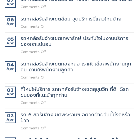
07
ล้อ
ดี
Apr
on
Comments Off
รับจ้าง
กว่า
รถ
เขต
เจ้า
หก
รถหกล้อรับจ้างเขตสีลม จุดบริการมีแถวไหนบ้าง
06
ราชเทวี
อื่น
ล้อ
Apr
ขน
on
Comments Off
รับจ้าง
ย้าย
รถ
เขต
บ้าน
หก
รถหกล้อรับจ้างเขตเทพารักษ์ ประทับใจในงานบริการ
05
สยาม
รับจ้าง
ล้อ
Apr
ของเราแน่นอน
กับ
ขน
รับจ้าง
วิธี
ของ
on
Comments Off
เขต
การ
ราคา
รถ
สีลม
ให้
ถูก
หก
รถหกล้อรับจ้างเขตทองหล่อ เราคัดเลือกพนักงานทุก
จุด
04
บริการ
ล้อ
บริการ
Apr
คน งานให้พนักงานลูกค้า
มากมาย
รับจ้าง
มี
on
Comments Off
เขต
แถว
รถ
เทพารักษ์
ไหน
หก
ที่ไหนให้บริการ รถหกล้อรับจ้างเขตสุขุมวิท ที่ดี 5รถ
ประทับ
03
บ้าง
ล้อ
ใจ
Apr
ขนของที่แนะนำทุกท่าน
รับจ้าง
ใน
on
Comments Off
เขต
งาน
ที่ไหน
ทองหล่อ
บริการ
ให้
รถ 6 ล้อรับจ้างเขตพระราม5 อยากย้ายวันนี้มีรถหรือ
เรา
02
ของ
บริการ
คัด
Apr
ป่าว
เรา
รถ
เลือก
แน่นอน
on
Comments Off
หก
พนักงาน
รถ
ล้อ
ทุก
6