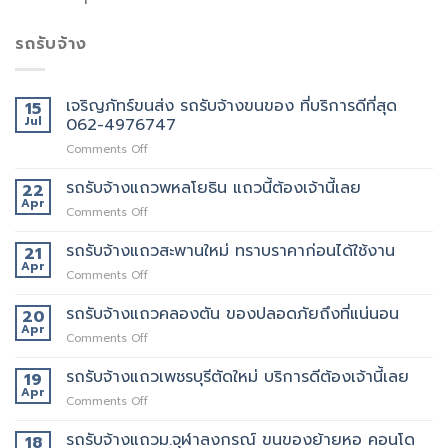
รถรับจ้าง
เจริญภัทร์ขนส่ง รถรับจ้างขนของ ที่บริการดีที่สุด
15
Jul
062-4976747
on
Comments Off
เจ
ริญ
รถรับจ้างแถวพหลโยธิน แถวนี้ต้องเจ้านี้เลย
22
ภัทร์
Apr
on
Comments Off
ขนส่ง
รถ
รถ
รับจ้าง
รถรับจ้างแถวสะพานใหม่ ทราบราคาก่อนได้ใช้งาน
21
รับจ้าง
แถว
Apr
ขน
on
Comments Off
พหลโยธิน
ของ
รถ
แถว
ที่
รับจ้าง
รถรับจ้างแถวคลองตัน ของปลอดภัยถึงที่แน่นอน
20
นี้
บริการ
แถว
Apr
ต้อง
ดี
on
Comments Off
สะพาน
เจ้า
ที่สุด
รถ
ใหม่
นี้
062-
รับจ้าง
รถรับจ้างแถวเพชรบุรีตัดใหม่ บริการดีต้องเจ้านี้เลย
19
ทราบ
เลย
4976747
แถว
Apr
ราคา
on
Comments Off
คลองตัน
ก่อน
รถ
ของ
ได้
รับจ้าง
รถรับจ้างแถวม.จุฬาลงกรณ์ ขนของย้ายหอ คอนโด
18
ปลอดภัย
ใช้