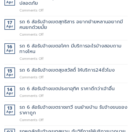
แถว
Apr
ปลอดภัย
ถึงที่
งาน
เพชรบุรี
แน่นอน
on
Comments Off
ตัด
รถ
ใหม่
รับ
รถ 6 ล้อรับจ้างเขตสุทธิสาร อยากย้ายหลานอยากมี
บริการ
17
จ้าง
ดี
Apr
คนยกด้วยมั้ย
แถวม.จุฬาลงกรณ์
ต้อง
on
Comments Off
ขน
เจ้า
รถ
ของ
นี้
6
รถ 6 ล้อรับจ้างเขตอโศก มีบริการอะไรบ้างสอบถาม
ย้าย
16
เลย
ล้อ
หอ
Apr
ทางไหน
รับจ้าง
คอน
on
Comments Off
เขต
โด
รถ
สุทธิสาร
ปลอดภัย
6
รถ 6 ล้อรับจ้างเขตสุขสวัสดิ์ ให้บริการ24ชั่วโมง
อยาก
15
ล้อ
ย้าย
Apr
on
Comments Off
รับจ้าง
หลาน
รถ
เขต
อยาก
6
รถ 6 ล้อรับจ้างเขตประชาอุทิศ ราคาดีกว่าเจ้าอื่น
14
อโศก
มี
ล้อ
Apr
มี
คน
on
Comments Off
รับจ้าง
บริการ
ยก
รถ
เขต
อะไร
ด้วย
6
รถ 6 ล้อรับจ้างเขตราชเทวี ขนย้ายบ้าน รับจ้างขนของ
13
สุขสวัสดิ์
บ้าง
มั้ย
ล้อ
Apr
ราคาถูก
ให้
สอบถาม
รับจ้าง
บริการ24ชั่วโมง
ทาง
on
Comments Off
เขต
ไหน
รถ
ประชาอุทิศ
6
รถหกล้อรับจ้างเขตสยาม กับวิธีการให้บริการมากมาย
ราคา