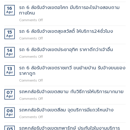
รถ
ของ
นี้
6
รถ 6 ล้อรับจ้างเขตอโศก มีบริการอะไรบ้างสอบถาม
ย้าย
16
เลย
ล้อ
หอ
Apr
ทางไหน
รับจ้าง
คอน
on
Comments Off
เขต
โด
รถ
สุทธิสาร
ปลอดภัย
6
รถ 6 ล้อรับจ้างเขตสุขสวัสดิ์ ให้บริการ24ชั่วโมง
อยาก
15
ล้อ
ย้าย
Apr
on
Comments Off
รับจ้าง
หลาน
รถ
เขต
อยาก
6
รถ 6 ล้อรับจ้างเขตประชาอุทิศ ราคาดีกว่าเจ้าอื่น
14
อโศก
มี
ล้อ
Apr
มี
คน
on
Comments Off
รับจ้าง
บริการ
ยก
รถ
เขต
อะไร
ด้วย
6
รถ 6 ล้อรับจ้างเขตราชเทวี ขนย้ายบ้าน รับจ้างขนของ
13
สุขสวัสดิ์
บ้าง
มั้ย
ล้อ
Apr
ราคาถูก
ให้
สอบถาม
รับจ้าง
บริการ24ชั่วโมง
ทาง
on
Comments Off
เขต
ไหน
รถ
ประชาอุทิศ
6
รถหกล้อรับจ้างเขตสยาม กับวิธีการให้บริการมากมาย
ราคา
07
ล้อ
ดี
Apr
on
Comments Off
รับจ้าง
กว่า
รถ
เขต
เจ้า
หก
รถหกล้อรับจ้างเขตสีลม จุดบริการมีแถวไหนบ้าง
06
ราชเทวี
อื่น
ล้อ
Apr
ขน
on
Comments Off
รับจ้าง
ย้าย
รถ
เขต
บ้าน
หก
รถหกล้อรับจ้างเขตเทพารักษ์ ประทับใจในงานบริการ
05
สยาม
รับจ้าง