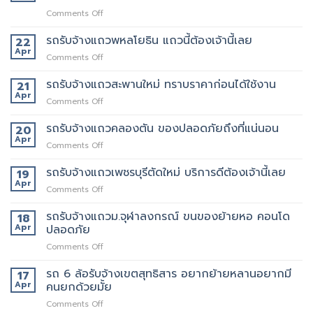
on
Comments Off
เจ
ริญ
รถรับจ้างแถวพหลโยธิน แถวนี้ต้องเจ้านี้เลย
22
ภัทร์
Apr
on
Comments Off
ขนส่ง
รถ
รถ
รับจ้าง
รถรับจ้างแถวสะพานใหม่ ทราบราคาก่อนได้ใช้งาน
21
รับจ้าง
แถว
Apr
ขน
on
Comments Off
พหลโยธิน
ของ
รถ
แถว
ที่
รับจ้าง
รถรับจ้างแถวคลองตัน ของปลอดภัยถึงที่แน่นอน
20
นี้
บริการ
แถว
Apr
ต้อง
ดี
on
Comments Off
สะพาน
เจ้า
ที่สุด
รถ
ใหม่
นี้
062-
รับจ้าง
รถรับจ้างแถวเพชรบุรีตัดใหม่ บริการดีต้องเจ้านี้เลย
19
ทราบ
เลย
4976747
แถว
Apr
ราคา
on
Comments Off
คลองตัน
ก่อน
รถ
ของ
ได้
รับจ้าง
รถรับจ้างแถวม.จุฬาลงกรณ์ ขนของย้ายหอ คอนโด
18
ปลอดภัย
ใช้
แถว
Apr
ปลอดภัย
ถึงที่
งาน
เพชรบุรี
แน่นอน
on
Comments Off
ตัด
รถ
ใหม่
รับ
รถ 6 ล้อรับจ้างเขตสุทธิสาร อยากย้ายหลานอยากมี
บริการ
17
จ้าง
ดี
Apr
คนยกด้วยมั้ย
แถวม.จุฬาลงกรณ์
ต้อง
on
Comments Off
ขน
เจ้า