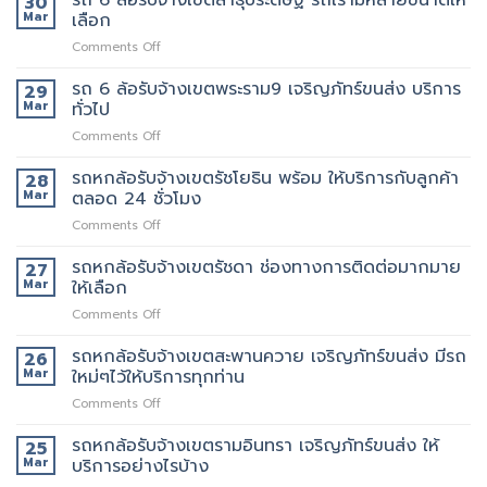
30
นี้
ที่
ล้อ
Mar
เลือก
เจ้า
มี
แนะนำ
รับจ้าง
นี้
รถ
ทุก
on
Comments Off
เขต
ย้าย
หรือ
ท่าน
รถ
พระราม3
ของดี
ป่าว
6
รถ 6 ล้อรับจ้างเขตพระราม9 เจริญภัทร์ขนส่ง บริการ
มี
29
มั้ย
ล้อ
บริการ
Mar
ทั่วไป
รับจ้าง
จ้าง
on
Comments Off
เขต
คน
รถ
สาธุประดิษฐ์
ยก
6
รถหกล้อรับจ้างเขตรัชโยธิน พร้อม ให้บริการกับลูกค้า
รถ
28
เพิ่ม
ล้อ
เรา
Mar
ตลอด 24 ชั่วโมง
รับจ้าง
มี
on
Comments Off
เขต
หลาย
รถ
พระราม9
ขนาด
หก
รถหกล้อรับจ้างเขตรัชดา ช่องทางการติดต่อมากมาย
เจ
27
ให้
ล้อ
ริญ
Mar
ให้เลือก
เลือก
รับจ้าง
ภัทร์
on
Comments Off
เขต
ขนส่ง
รถ
รัช
บริการ
หก
รถหกล้อรับจ้างเขตสะพานควาย เจริญภัทร์ขนส่ง มีรถ
โยธิน
26
ทั่วไป
ล้อ
พร้อม
Mar
ใหม่ๆไว้ให้บริการทุกท่าน
รับจ้าง
ให้
on
Comments Off
เขต
บริการ
รถ
รัช
กับ
หก
รถหกล้อรับจ้างเขตรามอินทรา เจริญภัทร์ขนส่ง ให้
ดา
25
ลูกค้า
ล้อ
ช่อง
Mar
บริการอย่างไรบ้าง
ตลอด
รับจ้าง
ทางการ
24