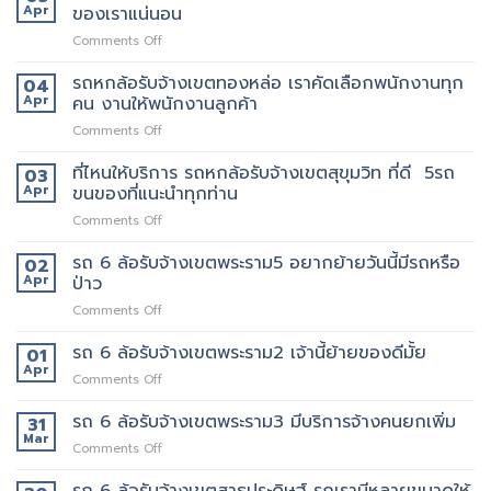
ล้อ
Apr
ของเราแน่นอน
กับ
ขน
รับจ้าง
วิธี
ของ
on
Comments Off
เขต
การ
ราคา
รถ
สีลม
ให้
ถูก
หก
รถหกล้อรับจ้างเขตทองหล่อ เราคัดเลือกพนักงานทุก
จุด
04
บริการ
ล้อ
บริการ
Apr
คน งานให้พนักงานลูกค้า
มากมาย
รับจ้าง
มี
on
Comments Off
เขต
แถว
รถ
เทพารักษ์
ไหน
หก
ที่ไหนให้บริการ รถหกล้อรับจ้างเขตสุขุมวิท ที่ดี 5รถ
ประทับ
03
บ้าง
ล้อ
ใจ
Apr
ขนของที่แนะนำทุกท่าน
รับจ้าง
ใน
on
Comments Off
เขต
งาน
ที่ไหน
ทองหล่อ
บริการ
ให้
รถ 6 ล้อรับจ้างเขตพระราม5 อยากย้ายวันนี้มีรถหรือ
เรา
02
ของ
บริการ
คัด
Apr
ป่าว
เรา
รถ
เลือก
แน่นอน
on
Comments Off
หก
พนักงาน
รถ
ล้อ
ทุก
6
รถ 6 ล้อรับจ้างเขตพระราม2 เจ้านี้ย้ายของดีมั้ย
รับจ้าง
01
คน
ล้อ
เขต
Apr
งาน
on
Comments Off
รับจ้าง
สุขุมวิท
ให้
รถ
เขต
ที่
พนักงาน
6
รถ 6 ล้อรับจ้างเขตพระราม3 มีบริการจ้างคนยกเพิ่ม
31
พระราม5
ดี
ลูกค้า
ล้อ
Mar
อยาก
5รถ
on
Comments Off
รับจ้าง
ย้าย
ขน
รถ
เขต
วัน
ของ
6
รถ 6 ล้อรับจ้างเขตสาธุประดิษฐ์ รถเรามีหลายขนาดให้
พระราม2