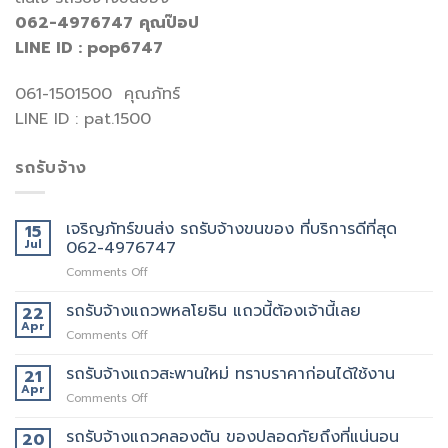
062-4976747
คุณป๊อป
LINE ID : pop6747
061-1501500 คุณภัทร์
LINE ID : pat.1500
รถรับจ้าง
เจริญภัทร์ขนส่ง รถรับจ้างขนของ ที่บริการดีที่สุด
15
Jul
062-4976747
on
Comments Off
เจ
ริญ
รถรับจ้างแถวพหลโยธิน แถวนี้ต้องเจ้านี้เลย
22
ภัทร์
Apr
on
Comments Off
ขนส่ง
รถ
รถ
รับจ้าง
รถรับจ้างแถวสะพานใหม่ ทราบราคาก่อนได้ใช้งาน
21
รับจ้าง
แถว
Apr
ขน
on
Comments Off
พหลโยธิน
ของ
รถ
แถว
ที่
รับจ้าง
รถรับจ้างแถวคลองตัน ของปลอดภัยถึงที่แน่นอน
20
นี้
บริการ