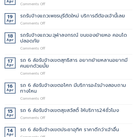
แถว
Apr
ต้อง
ดี
on
Comments Off
สะพาน
เจ้า
ที่สุด
รถ
ใหม่
นี้
062-
รับจ้าง
รถรับจ้างแถวเพชรบุรีตัดใหม่ บริการดีต้องเจ้านี้เลย
19
ทราบ
เลย
4976747
แถว
Apr
ราคา
on
Comments Off
คลองตัน
ก่อน
รถ
ของ
ได้
รับจ้าง
รถรับจ้างแถวม.จุฬาลงกรณ์ ขนของย้ายหอ คอนโด
18
ปลอดภัย
ใช้
แถว
Apr
ปลอดภัย
ถึงที่
งาน
เพชรบุรี
แน่นอน
on
Comments Off
ตัด
รถ
ใหม่
รับ
รถ 6 ล้อรับจ้างเขตสุทธิสาร อยากย้ายหลานอยากมี
บริการ
17
จ้าง
ดี
Apr
คนยกด้วยมั้ย
แถวม.จุฬาลงกรณ์
ต้อง
on
Comments Off
ขน
เจ้า
รถ
ของ
นี้
6
รถ 6 ล้อรับจ้างเขตอโศก มีบริการอะไรบ้างสอบถาม
ย้าย
16
เลย
ล้อ
หอ
Apr
ทางไหน
รับจ้าง
คอน
on
Comments Off
เขต
โด
รถ
สุทธิสาร
ปลอดภัย
6
รถ 6 ล้อรับจ้างเขตสุขสวัสดิ์ ให้บริการ24ชั่วโมง
อยาก
15
ล้อ
ย้าย
Apr
on
Comments Off
รับจ้าง
หลาน
รถ
เขต
อยาก
6
รถ 6 ล้อรับจ้างเขตประชาอุทิศ ราคาดีกว่าเจ้าอื่น
14
อโศก
มี
ล้อ
Apr
มี
คน
on