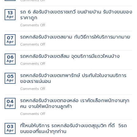
Comments Off
รับจ้าง
บริการ
ยก
รถ
เขต
อะไร
ด้วย
6
รถ 6 ล้อรับจ้างเขตราชเทวี ขนย้ายบ้าน รับจ้างขนของ
13
สุขสวัสดิ์
บ้าง
มั้ย
ล้อ
Apr
ราคาถูก
ให้
สอบถาม
รับจ้าง
บริการ24ชั่วโมง
ทาง
on
Comments Off
เขต
ไหน
รถ
ประชาอุทิศ
6
รถหกล้อรับจ้างเขตสยาม กับวิธีการให้บริการมากมาย
ราคา
07
ล้อ
ดี
Apr
on
Comments Off
รับจ้าง
กว่า
รถ
เขต
เจ้า
หก
รถหกล้อรับจ้างเขตสีลม จุดบริการมีแถวไหนบ้าง
06
ราชเทวี
อื่น
ล้อ
Apr
ขน
on
Comments Off
รับจ้าง
ย้าย
รถ
เขต
บ้าน
หก
รถหกล้อรับจ้างเขตเทพารักษ์ ประทับใจในงานบริการ
05
สยาม
รับจ้าง
ล้อ
Apr
ของเราแน่นอน
กับ
ขน
รับจ้าง
วิธี
ของ
on
Comments Off
เขต
การ
ราคา
รถ
สีลม
ให้
ถูก
หก
รถหกล้อรับจ้างเขตทองหล่อ เราคัดเลือกพนักงานทุก
จุด
04
บริการ
ล้อ
บริการ
Apr
คน งานให้พนักงานลูกค้า
มากมาย
รับจ้าง
มี
on
Comments Off
เขต
แถว
รถ
เทพารักษ์
ไหน
หก
ที่ไหนให้บริการ รถหกล้อรับจ้างเขตสุขุมวิท ที่ดี 5รถ
ประทับ
03
บ้าง
ล้อ
ใจ
Apr
ขนของที่แนะนำทุกท่าน
รับจ้าง
ใน