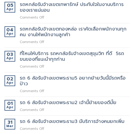
บ้าน
หก
รถหกล้อรับจ้างเขตเทพารักษ์ ประทับใจในงานบริการ
05
สยาม
รับจ้าง
ล้อ
Apr
ของเราแน่นอน
กับ
ขน
รับจ้าง
วิธี
ของ
on
Comments Off
เขต
การ
ราคา
รถ
สีลม
ให้
ถูก
หก
รถหกล้อรับจ้างเขตทองหล่อ เราคัดเลือกพนักงานทุก
จุด
04
บริการ
ล้อ
บริการ
Apr
คน งานให้พนักงานลูกค้า
มากมาย
รับจ้าง
มี
on
Comments Off
เขต
แถว
รถ
เทพารักษ์
ไหน
หก
ที่ไหนให้บริการ รถหกล้อรับจ้างเขตสุขุมวิท ที่ดี 5รถ
ประทับ
03
บ้าง
ล้อ
ใจ
Apr
ขนของที่แนะนำทุกท่าน
รับจ้าง
ใน
on
Comments Off
เขต
งาน
ที่ไหน
ทองหล่อ
บริการ
ให้
รถ 6 ล้อรับจ้างเขตพระราม5 อยากย้ายวันนี้มีรถหรือ
เรา
02
ของ
บริการ
คัด
Apr
ป่าว
เรา
รถ
เลือก
แน่นอน
on
Comments Off
หก
พนักงาน
รถ
ล้อ
ทุก
6
รถ 6 ล้อรับจ้างเขตพระราม2 เจ้านี้ย้ายของดีมั้ย
รับจ้าง
01
คน
ล้อ
เขต
Apr
งาน
on
Comments Off
รับจ้าง
สุขุมวิท
ให้
รถ
เขต
ที่
พนักงาน
6
รถ 6 ล้อรับจ้างเขตพระราม3 มีบริการจ้างคนยกเพิ่ม
31
พระราม5
ดี
ลูกค้า
ล้อ
Mar
อยาก
5รถ
on
Comments Off
รับจ้าง
ย้าย
ขน
รถ