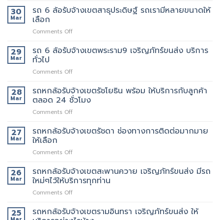
เขต
วัน
ของ
6
รถ 6 ล้อรับจ้างเขตสาธุประดิษฐ์ รถเรามีหลายขนาดให้
30
พระราม2
นี้
ที่
ล้อ
Mar
เลือก
เจ้า
มี
แนะนำ
รับจ้าง
นี้
รถ
ทุก
on
Comments Off
เขต
ย้าย
หรือ
ท่าน
รถ
พระราม3
ของดี
ป่าว
6
รถ 6 ล้อรับจ้างเขตพระราม9 เจริญภัทร์ขนส่ง บริการ
มี
29
มั้ย
ล้อ
บริการ
Mar
ทั่วไป
รับจ้าง
จ้าง
on
Comments Off
เขต
คน
รถ
สาธุประดิษฐ์
ยก
6
รถหกล้อรับจ้างเขตรัชโยธิน พร้อม ให้บริการกับลูกค้า
รถ
28
เพิ่ม
ล้อ
เรา
Mar
ตลอด 24 ชั่วโมง
รับจ้าง
มี
on
Comments Off
เขต
หลาย
รถ
พระราม9
ขนาด
หก
รถหกล้อรับจ้างเขตรัชดา ช่องทางการติดต่อมากมาย
เจ
27
ให้
ล้อ
ริญ
Mar
ให้เลือก
เลือก
รับจ้าง
ภัทร์
on
Comments Off
เขต
ขนส่ง
รถ
รัช
บริการ
หก
รถหกล้อรับจ้างเขตสะพานควาย เจริญภัทร์ขนส่ง มีรถ
โยธิน
26
ทั่วไป
ล้อ
พร้อม
Mar
ใหม่ๆไว้ให้บริการทุกท่าน
รับจ้าง
ให้
on
Comments Off
เขต
บริการ
รถ
รัช
กับ
หก
รถหกล้อรับจ้างเขตรามอินทรา เจริญภัทร์ขนส่ง ให้
ดา
25
ลูกค้า
ล้อ
ช่อง
Mar