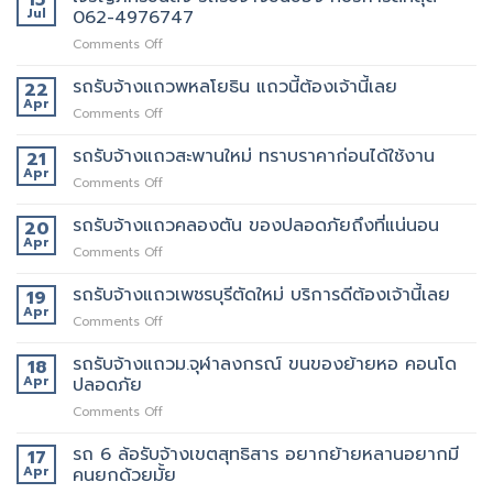
Jul
062-4976747
on
Comments Off
เจ
ริญ
รถรับจ้างแถวพหลโยธิน แถวนี้ต้องเจ้านี้เลย
22
ภัทร์
Apr
on
Comments Off
ขนส่ง
รถ
รถ
รับจ้าง
รถรับจ้างแถวสะพานใหม่ ทราบราคาก่อนได้ใช้งาน
21
รับจ้าง
แถว
Apr
ขน
on
Comments Off
พหลโยธิน
ของ
รถ
แถว
ที่
รับจ้าง
รถรับจ้างแถวคลองตัน ของปลอดภัยถึงที่แน่นอน
20
นี้
บริการ
แถว
Apr
ต้อง
ดี
on
Comments Off
สะพาน
เจ้า
ที่สุด
รถ
ใหม่
นี้
062-
รับจ้าง
รถรับจ้างแถวเพชรบุรีตัดใหม่ บริการดีต้องเจ้านี้เลย
19
ทราบ
เลย
4976747
แถว
Apr
ราคา
on
Comments Off
คลองตัน
ก่อน
รถ
ของ
ได้
รับจ้าง
รถรับจ้างแถวม.จุฬาลงกรณ์ ขนของย้ายหอ คอนโด
18
ปลอดภัย
ใช้
แถว
Apr
ปลอดภัย
ถึงที่
งาน
เพชรบุรี
แน่นอน
on
Comments Off
ตัด
รถ
ใหม่
รับ
รถ 6 ล้อรับจ้างเขตสุทธิสาร อยากย้ายหลานอยากมี
บริการ
17
จ้าง
ดี
Apr
คนยกด้วยมั้ย
แถวม.จุฬาลงกรณ์
ต้อง