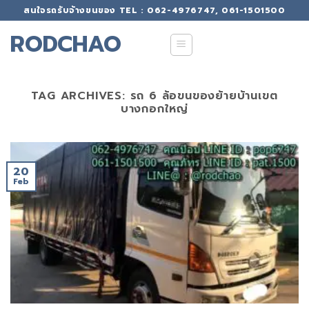
Skip
สนใจรถรับจ้างขนของ TEL : 062-4976747, 061-1501500
to
RODCHAO
content
TAG ARCHIVES:
รถ 6 ล้อขนของย้ายบ้านเขต
บางกอกใหญ่
20
Feb