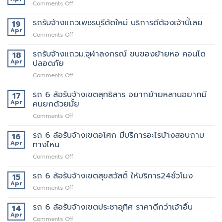
ดี
on
Comments Off
สะพาน
เจ้า
ที่สุด
รถ
ใหม่
นี้
062-
รับจ้าง
รถรับจ้างแถวเพชรบุรีตัดใหม่ บริการดีต้องเจ้านี้เลย
19
ทราบ
เลย
4976747
แถว
Apr
ราคา
on
Comments Off
คลองตัน
ก่อน
รถ
ของ
ได้
รับจ้าง
รถรับจ้างแถวม.จุฬาลงกรณ์ ขนของย้ายหอ คอนโด
18
ปลอดภัย
ใช้
แถว
Apr
ปลอดภัย
ถึงที่
งาน
เพชรบุรี
แน่นอน
on
Comments Off
ตัด
รถ
ใหม่
รับ
รถ 6 ล้อรับจ้างเขตสุทธิสาร อยากย้ายหลานอยากมี
บริการ
17
จ้าง
ดี
Apr
คนยกด้วยมั้ย
แถวม.จุฬาลงกรณ์
ต้อง
on
Comments Off
ขน
เจ้า
รถ
ของ
นี้
6
รถ 6 ล้อรับจ้างเขตอโศก มีบริการอะไรบ้างสอบถาม
ย้าย
16
เลย
ล้อ
หอ
Apr
ทางไหน
รับจ้าง
คอน
on
Comments Off
เขต
โด
รถ
สุทธิสาร
ปลอดภัย
6
รถ 6 ล้อรับจ้างเขตสุขสวัสดิ์ ให้บริการ24ชั่วโมง
อยาก
15
ล้อ
ย้าย
Apr
on
Comments Off
รับจ้าง
หลาน
รถ
เขต
อยาก
6
รถ 6 ล้อรับจ้างเขตประชาอุทิศ ราคาดีกว่าเจ้าอื่น
14
อโศก
มี
ล้อ
Apr
มี
คน
on
Comments Off
รับจ้าง