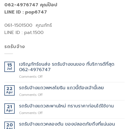
062-4976747
คุณป๊อป
LINE ID : pop6747
061-1501500 คุณภัทร์
LINE ID : pat.1500
รถรับจ้าง
เจริญภัทร์ขนส่ง รถรับจ้างขนของ ที่บริการดีที่สุด
15
Jul
062-4976747
on
Comments Off
เจ
ริญ
รถรับจ้างแถวพหลโยธิน แถวนี้ต้องเจ้านี้เลย
22
ภัทร์
Apr
on
Comments Off
ขนส่ง
รถ
รถ
รับจ้าง
รถรับจ้างแถวสะพานใหม่ ทราบราคาก่อนได้ใช้งาน
21
รับจ้าง
แถว
Apr
ขน
on
Comments Off
พหลโยธิน
ของ
รถ
แถว
ที่
รับจ้าง
รถรับจ้างแถวคลองตัน ของปลอดภัยถึงที่แน่นอน
20
นี้
บริการ
แถว
Apr
ต้อง