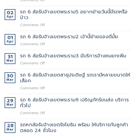
Comments Off
เขต
งาน
ที่ไหน
ทองหล่อ
บริการ
ให้
รถ 6 ล้อรับจ้างเขตพระราม5 อยากย้ายวันนี้มีรถหรือ
เรา
02
ของ
บริการ
คัด
Apr
ป่าว
เรา
รถ
เลือก
แน่นอน
on
Comments Off
หก
พนักงาน
รถ
ล้อ
ทุก
6
รถ 6 ล้อรับจ้างเขตพระราม2 เจ้านี้ย้ายของดีมั้ย
รับจ้าง
01
คน
ล้อ
เขต
Apr
งาน
on
Comments Off
รับจ้าง
สุขุมวิท
ให้
รถ
เขต
ที่
พนักงาน
6
รถ 6 ล้อรับจ้างเขตพระราม3 มีบริการจ้างคนยกเพิ่ม
31
พระราม5
ดี
ลูกค้า
ล้อ
Mar
อยาก
5รถ
on
Comments Off
รับจ้าง
ย้าย
ขน
รถ
เขต
วัน
ของ
6
รถ 6 ล้อรับจ้างเขตสาธุประดิษฐ์ รถเรามีหลายขนาดให้
30
พระราม2
นี้
ที่
ล้อ
Mar
เลือก
เจ้า
มี
แนะนำ
รับจ้าง
นี้
รถ
ทุก
on
Comments Off
เขต
ย้าย
หรือ
ท่าน
รถ
พระราม3
ของดี
ป่าว
6
รถ 6 ล้อรับจ้างเขตพระราม9 เจริญภัทร์ขนส่ง บริการ
มี
29
มั้ย
ล้อ
บริการ
Mar
ทั่วไป
รับจ้าง
จ้าง
on
Comments Off
เขต
คน
รถ
สาธุประดิษฐ์
ยก
6
รถหกล้อรับจ้างเขตรัชโยธิน พร้อม ให้บริการกับลูกค้า
รถ
28
เพิ่ม
ล้อ
เรา
Mar
ตลอด 24 ชั่วโมง
รับจ้าง
มี