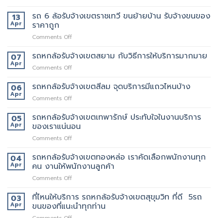
บริการ
ยก
รถ
เขต
อะไร
ด้วย
6
รถ 6 ล้อรับจ้างเขตราชเทวี ขนย้ายบ้าน รับจ้างขนของ
13
สุขสวัสดิ์
บ้าง
มั้ย
ล้อ
Apr
ราคาถูก
ให้
สอบถาม
รับจ้าง
บริการ24ชั่วโมง
ทาง
on
Comments Off
เขต
ไหน
รถ
ประชาอุทิศ
6
รถหกล้อรับจ้างเขตสยาม กับวิธีการให้บริการมากมาย
ราคา
07
ล้อ
ดี
Apr
on
Comments Off
รับจ้าง
กว่า
รถ
เขต
เจ้า
หก
รถหกล้อรับจ้างเขตสีลม จุดบริการมีแถวไหนบ้าง
06
ราชเทวี
อื่น
ล้อ
Apr
ขน
on
Comments Off
รับจ้าง
ย้าย
รถ
เขต
บ้าน
หก
รถหกล้อรับจ้างเขตเทพารักษ์ ประทับใจในงานบริการ
05
สยาม
รับจ้าง
ล้อ
Apr
ของเราแน่นอน
กับ
ขน
รับจ้าง
วิธี
ของ
on
Comments Off
เขต
การ
ราคา
รถ
สีลม
ให้
ถูก
หก
รถหกล้อรับจ้างเขตทองหล่อ เราคัดเลือกพนักงานทุก
จุด
04
บริการ
ล้อ
บริการ
Apr
คน งานให้พนักงานลูกค้า
มากมาย
รับจ้าง
มี
on
Comments Off
เขต
แถว
รถ
เทพารักษ์
ไหน
หก
ที่ไหนให้บริการ รถหกล้อรับจ้างเขตสุขุมวิท ที่ดี 5รถ
ประทับ
03
บ้าง
ล้อ
ใจ
Apr
ขนของที่แนะนำทุกท่าน
รับจ้าง
ใน
on