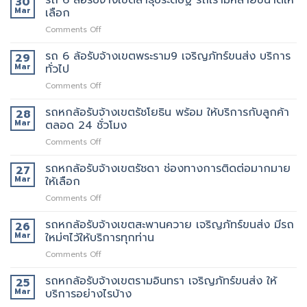
30
นี้
ที่
ล้อ
Mar
เลือก
เจ้า
มี
แนะนำ
รับจ้าง
นี้
รถ
ทุก
on
Comments Off
เขต
ย้าย
หรือ
ท่าน
รถ
พระราม3
ของดี
ป่าว
6
รถ 6 ล้อรับจ้างเขตพระราม9 เจริญภัทร์ขนส่ง บริการ
มี
29
มั้ย
ล้อ
บริการ
Mar
ทั่วไป
รับจ้าง
จ้าง
on
Comments Off
เขต
คน
รถ
สาธุประดิษฐ์
ยก
6
รถหกล้อรับจ้างเขตรัชโยธิน พร้อม ให้บริการกับลูกค้า
รถ
28
เพิ่ม
ล้อ
เรา
Mar
ตลอด 24 ชั่วโมง
รับจ้าง
มี
on
Comments Off
เขต
หลาย
รถ
พระราม9
ขนาด
หก
รถหกล้อรับจ้างเขตรัชดา ช่องทางการติดต่อมากมาย
เจ
27
ให้
ล้อ
ริญ
Mar
ให้เลือก
เลือก
รับจ้าง
ภัทร์
on
Comments Off
เขต
ขนส่ง
รถ
รัช
บริการ
หก
รถหกล้อรับจ้างเขตสะพานควาย เจริญภัทร์ขนส่ง มีรถ
โยธิน
26
ทั่วไป
ล้อ
พร้อม
Mar
ใหม่ๆไว้ให้บริการทุกท่าน
รับจ้าง
ให้
on
Comments Off
เขต
บริการ
รถ
รัช
กับ
หก
รถหกล้อรับจ้างเขตรามอินทรา เจริญภัทร์ขนส่ง ให้
ดา
25
ลูกค้า
ล้อ
ช่อง
Mar
บริการอย่างไรบ้าง
ตลอด
รับจ้าง
ทางการ
24