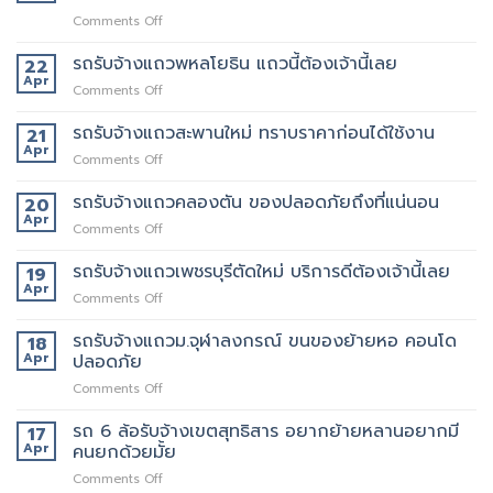
on
Comments Off
เจ
ริญ
รถรับจ้างแถวพหลโยธิน แถวนี้ต้องเจ้านี้เลย
22
ภัทร์
Apr
on
Comments Off
ขนส่ง
รถ
รถ
รับจ้าง
รถรับจ้างแถวสะพานใหม่ ทราบราคาก่อนได้ใช้งาน
21
รับจ้าง
แถว
Apr
ขน
on
Comments Off
พหลโยธิน
ของ
รถ
แถว
ที่
รับจ้าง
รถรับจ้างแถวคลองตัน ของปลอดภัยถึงที่แน่นอน
20
นี้
บริการ
แถว
Apr
ต้อง
ดี
on
Comments Off
สะพาน
เจ้า
ที่สุด
รถ
ใหม่
นี้
062-
รับจ้าง
รถรับจ้างแถวเพชรบุรีตัดใหม่ บริการดีต้องเจ้านี้เลย
19
ทราบ
เลย
4976747
แถว
Apr
ราคา
on
Comments Off
คลองตัน
ก่อน
รถ
ของ
ได้
รับจ้าง
รถรับจ้างแถวม.จุฬาลงกรณ์ ขนของย้ายหอ คอนโด
18
ปลอดภัย
ใช้
แถว
Apr
ปลอดภัย
ถึงที่
งาน
เพชรบุรี
แน่นอน
on
Comments Off
ตัด
รถ
ใหม่
รับ
รถ 6 ล้อรับจ้างเขตสุทธิสาร อยากย้ายหลานอยากมี
บริการ
17
จ้าง
ดี
Apr
คนยกด้วยมั้ย
แถวม.จุฬาลงกรณ์
ต้อง
on
Comments Off
ขน
เจ้า