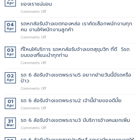
ล้อ
Apr
ของเราแน่นอน
กับ
ขน
รับจ้าง
วิธี
ของ
on
Comments Off
เขต
การ
ราคา
รถ
สีลม
ให้
ถูก
หก
รถหกล้อรับจ้างเขตทองหล่อ เราคัดเลือกพนักงานทุก
จุด
04
บริการ
ล้อ
บริการ
Apr
คน งานให้พนักงานลูกค้า
มากมาย
รับจ้าง
มี
on
Comments Off
เขต
แถว
รถ
เทพารักษ์
ไหน
หก
ที่ไหนให้บริการ รถหกล้อรับจ้างเขตสุขุมวิท ที่ดี 5รถ
ประทับ
03
บ้าง
ล้อ
ใจ
Apr
ขนของที่แนะนำทุกท่าน
รับจ้าง
ใน
on
Comments Off
เขต
งาน
ที่ไหน
ทองหล่อ
บริการ
ให้
รถ 6 ล้อรับจ้างเขตพระราม5 อยากย้ายวันนี้มีรถหรือ
เรา
02
ของ
บริการ
คัด
Apr
ป่าว
เรา
รถ
เลือก
แน่นอน
on
Comments Off
หก
พนักงาน
รถ
ล้อ
ทุก
6
รถ 6 ล้อรับจ้างเขตพระราม2 เจ้านี้ย้ายของดีมั้ย
รับจ้าง
01
คน
ล้อ
เขต
Apr
งาน
on
Comments Off
รับจ้าง
สุขุมวิท
ให้
รถ
เขต
ที่
พนักงาน
6
รถ 6 ล้อรับจ้างเขตพระราม3 มีบริการจ้างคนยกเพิ่ม
31
พระราม5
ดี
ลูกค้า
ล้อ
Mar
อยาก
5รถ
on
Comments Off
รับจ้าง
ย้าย
ขน
รถ
เขต
วัน
ของ
6
รถ 6 ล้อรับจ้างเขตสาธุประดิษฐ์ รถเรามีหลายขนาดให้
พระราม2