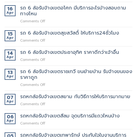
รถ
ของ
นี้
6
รถ 6 ล้อรับจ้างเขตอโศก มีบริการอะไรบ้างสอบถาม
ย้าย
16
เลย
ล้อ
หอ
Apr
ทางไหน
รับจ้าง
คอน
on
Comments Off
เขต
โด
รถ
สุทธิสาร
ปลอดภัย
6
รถ 6 ล้อรับจ้างเขตสุขสวัสดิ์ ให้บริการ24ชั่วโมง
อยาก
15
ล้อ
ย้าย
Apr
on
Comments Off
รับจ้าง
หลาน
รถ
เขต
อยาก
6
รถ 6 ล้อรับจ้างเขตประชาอุทิศ ราคาดีกว่าเจ้าอื่น
14
อโศก
มี
ล้อ
Apr
มี
คน
on
Comments Off
รับจ้าง
บริการ
ยก
รถ
เขต
อะไร
ด้วย
6
รถ 6 ล้อรับจ้างเขตราชเทวี ขนย้ายบ้าน รับจ้างขนของ
13
สุขสวัสดิ์
บ้าง
มั้ย
ล้อ
Apr
ราคาถูก
ให้
สอบถาม
รับจ้าง
บริการ24ชั่วโมง
ทาง
on
Comments Off
เขต
ไหน
รถ
ประชาอุทิศ
6
รถหกล้อรับจ้างเขตสยาม กับวิธีการให้บริการมากมาย
ราคา
07
ล้อ
ดี
Apr
on
Comments Off
รับจ้าง
กว่า
รถ
เขต
เจ้า
หก
รถหกล้อรับจ้างเขตสีลม จุดบริการมีแถวไหนบ้าง
06
ราชเทวี
อื่น
ล้อ
Apr
ขน
on
Comments Off
รับจ้าง
ย้าย
รถ
เขต
บ้าน
หก
รถหกล้อรับจ้างเขตเทพารักษ์ ประทับใจในงานบริการ
05
สยาม
รับจ้าง