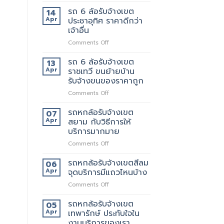
รถ
มี
ยก
6
บริการ
รถ 6 ล้อรับจ้างเขต
ด้วย
14
ล้อ
อะไร
มั้ย
Apr
ประชาอุทิศ ราคาดีกว่า
รับจ้าง
บ้าง
เจ้าอื่น
เขต
สอบถาม
on
Comments Off
สุขสวัสดิ์
ทาง
รถ
ให้
ไหน
6
บริการ24ชั่วโมง
รถ 6 ล้อรับจ้างเขต
13
ล้อ
Apr
ราชเทวี ขนย้ายบ้าน
รับจ้าง
รับจ้างขนของราคาถูก
เขต
on
Comments Off
ประชาอุทิศ
รถ
ราคา
6
ดี
รถหกล้อรับจ้างเขต
07
ล้อ
กว่า
Apr
สยาม กับวิธีการให้
รับจ้าง
เจ้า
บริการมากมาย
เขต
อื่น
on
Comments Off
ราชเทวี
รถ
ขน
หก
ย้าย
รถหกล้อรับจ้างเขตสีลม
06
ล้อ
บ้าน
Apr
จุดบริการมีแถวไหนบ้าง
รับจ้าง
รับจ้าง
on
Comments Off
เขต
ขน
รถ
สยาม
ของ
หก
รถหกล้อรับจ้างเขต
กับ
ราคา
05
ล้อ
วิธี
Apr
เทพารักษ์ ประทับใจใน
ถูก
รับจ้าง
การ
งานบริการของเรา