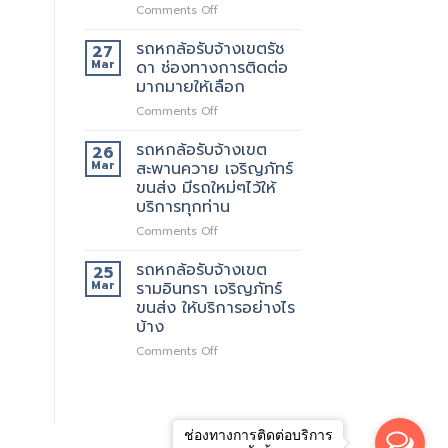
เจ
เลือก
on
Comments Off
ริญ
รถ
ภัทร์
หก
รถหกล้อรับจ้างเขตรัช
27
ขนส่ง
ล้อ
Mar
ดา ช่องทางการติดต่อ
บริการ
รับจ้าง
มากมายให้เลือก
ทั่วไป
เขต
on
Comments Off
รัช
รถ
โยธิน
หก
พร้อม
รถหกล้อรับจ้างเขต
26
ล้อ
ให้
Mar
สะพานควาย เจริญภัทร์
รับจ้าง
บริการ
ขนส่ง มีรถใหม่ๆไว้ให้
เขต
กับ
บริการทุกท่าน
รัช
ลูกค้า
ดา
ตลอด
on
Comments Off
ช่อง
24
รถ
ทางการ
ชั่วโมง
หก
รถหกล้อรับจ้างเขต
25
ติดต่อ
ล้อ
Mar
รามอินทรา เจริญภัทร์
มากมาย
รับจ้าง
ขนส่ง ให้บริการอย่างไร
ให้
เขต
บ้าง
เลือก
สะพานควาย
เจ
on
Comments Off
ริญ
รถ
ภัทร์
หก
ขนส่ง
ล้อ
มี
รับจ้าง
รถ
ช่องทางการติดต่อบริการ
เขต