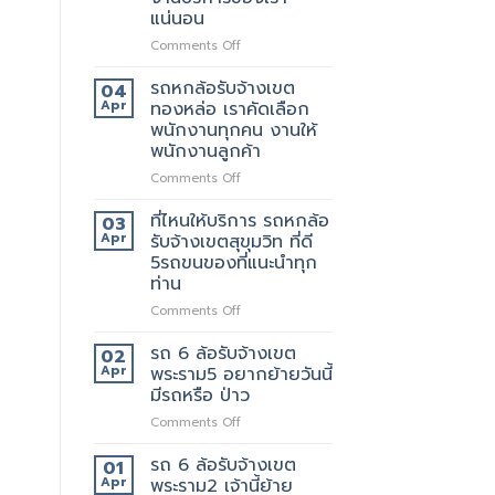
เขต
ให้
แน่นอน
สีลม
บริการ
จุด
on
Comments Off
มากมาย
บริการ
รถ
มี
หก
รถหกล้อรับจ้างเขต
04
แถว
ล้อ
Apr
ทองหล่อ เราคัดเลือก
ไหน
รับจ้าง
พนักงานทุกคน งานให้
บ้าง
เขต
พนักงานลูกค้า
เทพารักษ์
ประทับ
on
Comments Off
ใจ
รถ
ใน
หก
ที่ไหนให้บริการ รถหกล้อ
03
งาน
ล้อ
Apr
รับจ้างเขตสุขุมวิท ที่ดี
บริการ
รับจ้าง
5รถขนของที่แนะนำทุก
ของ
เขต
ท่าน
เรา
ทองหล่อ
แน่นอน
เรา
on
Comments Off
คัด
ที่ไหน
เลือก
ให้
รถ 6 ล้อรับจ้างเขต
02
พนักงาน
บริการ
Apr
พระราม5 อยากย้ายวันนี้
ทุก
รถ
มีรถหรือ ป่าว
คน
หก
งาน
on
Comments Off
ล้อ
ให้
รถ
รับจ้าง
พนักงาน
6
เขต
รถ 6 ล้อรับจ้างเขต
01
ลูกค้า
ล้อ
สุขุมวิท
Apr
พระราม2 เจ้านี้ย้าย