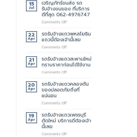
เจริญภัทร์ขนส่ง รถ
15
Jul
รับจ้างขนของ ที่บริการ
ดีที่สุด 062-4976747
on
Comments Off
เจ
ริญ
รถรับจ้างแถวพหลโยธิน
22
ภัทร์
Apr
แถวนี้ต้องเจ้านี้เลย
ขนส่ง
on
Comments Off
รถ
รถ
รับจ้าง
รับจ้าง
รถรับจ้างแถวสะพานใหม่
ขน
21
แถว
ของ
Apr
ทราบราคาก่อนได้ใช้งาน
พหลโยธิน
ที่
on
Comments Off
แถว
บริการ
รถ
นี้
ดี
รับจ้าง
รถรับจ้างแถวคลองตัน
ต้อง
20
ที่สุด
แถว
เจ้า
Apr
ของปลอดภัยถึงที่
062-
สะพาน
นี้
แน่นอน
4976747
ใหม่
เลย
on
Comments Off
ทราบ
รถ
ราคา
รับจ้าง
ก่อน
รถรับจ้างแถวเพชรบุรี
19
แถว
ได้
Apr
ตัดใหม่ บริการดีต้องเจ้า
คลองตัน
ใช้
นี้เลย
ของ
งาน
on
Comments Off
ปลอดภัย