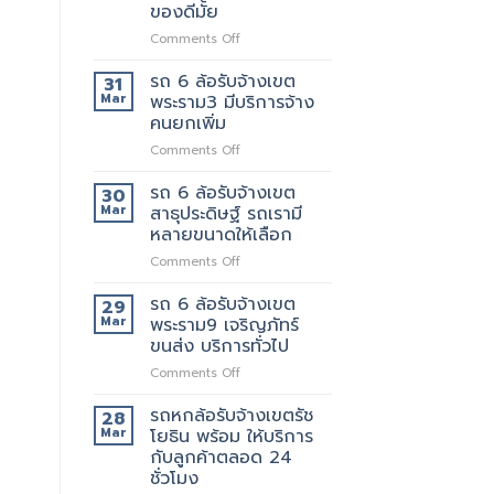
รับจ้าง
ที่
ของดีมั้ย
เขต
ดี
on
Comments Off
พระราม5
5รถ
รถ
อยาก
ขน
6
ย้าย
รถ 6 ล้อรับจ้างเขต
ของ
31
ล้อ
วัน
ที่
Mar
พระราม3 มีบริการจ้าง
รับจ้าง
นี้
แนะนำ
คนยกเพิ่ม
เขต
มี
ทุก
on
Comments Off
พระราม2
รถ
ท่าน
รถ
เจ้า
หรือ
6
นี้
รถ 6 ล้อรับจ้างเขต
ป่าว
30
ล้อ
ย้าย
Mar
สาธุประดิษฐ์ รถเรามี
รับจ้าง
ของดี
หลายขนาดให้เลือก
เขต
มั้ย
on
Comments Off
พระราม3
รถ
มี
6
บริการ
รถ 6 ล้อรับจ้างเขต
29
ล้อ
จ้าง
Mar
พระราม9 เจริญภัทร์
รับจ้าง
คน
ขนส่ง บริการทั่วไป
เขต
ยก
on
Comments Off
สาธุประดิษฐ์
เพิ่ม
รถ
รถ
6
เรา
รถหกล้อรับจ้างเขตรัช
28
ล้อ
มี
Mar
โยธิน พร้อม ให้บริการ
รับจ้าง
หลาย
กับลูกค้าตลอด 24
เขต
ขนาด
ชั่วโมง
พระราม9
ให้