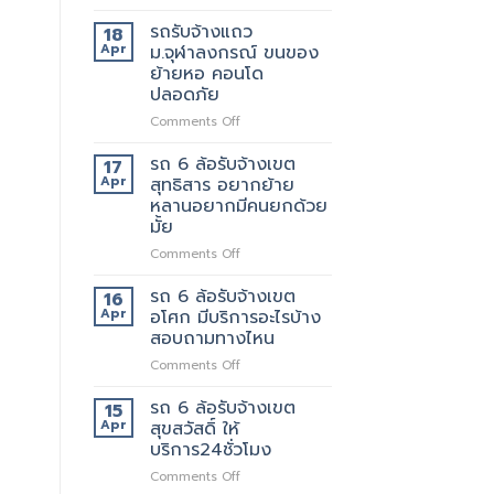
รถ
ถึงที่
รับจ้าง
แน่นอน
รถรับจ้างแถว
18
แถว
Apr
ม.จุฬาลงกรณ์ ขนของ
เพชรบุรี
ย้ายหอ คอนโด
ตัด
ปลอดภัย
ใหม่
บริการ
on
Comments Off
ดี
รถ
ต้อง
รับ
รถ 6 ล้อรับจ้างเขต
17
เจ้า
จ้าง
Apr
สุทธิสาร อยากย้าย
นี้
แถวม.จุฬาลงกรณ์
หลานอยากมีคนยกด้วย
เลย
ขน
มั้ย
ของ
ย้าย
on
Comments Off
หอ
รถ
คอน
6
รถ 6 ล้อรับจ้างเขต
16
โด
ล้อ
Apr
อโศก มีบริการอะไรบ้าง
ปลอดภัย
รับจ้าง
สอบถามทางไหน
เขต
on
Comments Off
สุทธิสาร
รถ
อยาก
6
ย้าย
รถ 6 ล้อรับจ้างเขต
15
ล้อ
หลาน
Apr
สุขสวัสดิ์ ให้
รับจ้าง
อยาก
บริการ24ชั่วโมง
เขต
มี
on
Comments Off
อโศก
คน