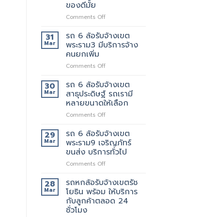
รับจ้าง
ที่
ของดีมั้ย
เขต
ดี
on
Comments Off
พระราม5
5รถ
รถ
อยาก
ขน
6
ย้าย
รถ 6 ล้อรับจ้างเขต
ของ
31
ล้อ
วัน
ที่
Mar
พระราม3 มีบริการจ้าง
รับจ้าง
นี้
แนะนำ
คนยกเพิ่ม
เขต
มี
ทุก
on
Comments Off
พระราม2
รถ
ท่าน
รถ
เจ้า
หรือ
6
นี้
รถ 6 ล้อรับจ้างเขต
ป่าว
30
ล้อ
ย้าย
Mar
สาธุประดิษฐ์ รถเรามี
รับจ้าง
ของดี
หลายขนาดให้เลือก
เขต
มั้ย
on
Comments Off
พระราม3
รถ
มี
6
บริการ
รถ 6 ล้อรับจ้างเขต
29
ล้อ
จ้าง
Mar
พระราม9 เจริญภัทร์
รับจ้าง
คน
ขนส่ง บริการทั่วไป
เขต
ยก
on
Comments Off
สาธุประดิษฐ์
เพิ่ม
รถ
รถ
6
เรา
รถหกล้อรับจ้างเขตรัช
28
ล้อ
มี
Mar
โยธิน พร้อม ให้บริการ
รับจ้าง
หลาย
กับลูกค้าตลอด 24
เขต
ขนาด
ชั่วโมง
พระราม9
ให้