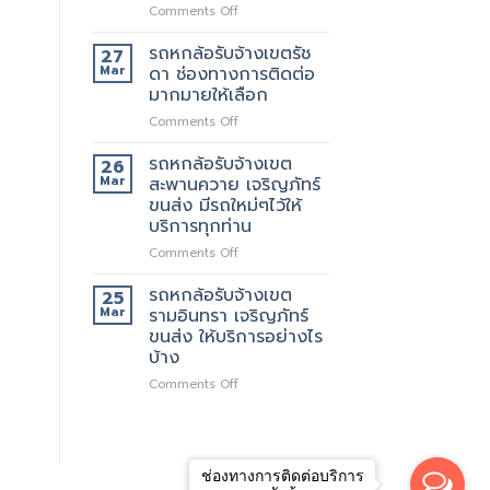
เจ
เลือก
on
Comments Off
ริญ
รถ
ภัทร์
หก
รถหกล้อรับจ้างเขตรัช
27
ขนส่ง
ล้อ
Mar
ดา ช่องทางการติดต่อ
บริการ
รับจ้าง
มากมายให้เลือก
ทั่วไป
เขต
on
Comments Off
รัช
รถ
โยธิน
หก
พร้อม
รถหกล้อรับจ้างเขต
26
ล้อ
ให้
Mar
สะพานควาย เจริญภัทร์
รับจ้าง
บริการ
ขนส่ง มีรถใหม่ๆไว้ให้
เขต
กับ
บริการทุกท่าน
รัช
ลูกค้า
ดา
ตลอด
on
Comments Off
ช่อง
24
รถ
ทางการ
ชั่วโมง
หก
รถหกล้อรับจ้างเขต
25
ติดต่อ
ล้อ
Mar
รามอินทรา เจริญภัทร์
มากมาย
รับจ้าง
ขนส่ง ให้บริการอย่างไร
ให้
เขต
บ้าง
เลือก
สะพานควาย
เจ
on
Comments Off
ริญ
รถ
ภัทร์
หก
ขนส่ง
ล้อ
มี
รับจ้าง
รถ
ช่องทางการติดต่อบริการ
เขต