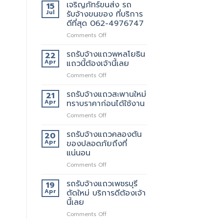
เจริญภัทร์ขนส่ง รถ
15
Jul
รับจ้างขนของ ที่บริการ
ดีที่สุด 062-4976747
on
Comments Off
เจ
ริญ
รถรับจ้างแถวพหลโยธิน
22
ภัทร์
Apr
แถวนี้ต้องเจ้านี้เลย
ขนส่ง
on
Comments Off
รถ
รถ
รับจ้าง
รับจ้าง
รถรับจ้างแถวสะพานใหม่
ขน
21
แถว
ของ
Apr
ทราบราคาก่อนได้ใช้งาน
พหลโยธิน
ที่
on
Comments Off
แถว
บริการ
รถ
นี้
ดี
รับจ้าง
รถรับจ้างแถวคลองตัน
ต้อง
20
ที่สุด
แถว
เจ้า
Apr
ของปลอดภัยถึงที่
062-
สะพาน
นี้
แน่นอน
4976747
ใหม่
เลย
on
Comments Off
ทราบ
รถ
ราคา
รับจ้าง
ก่อน
รถรับจ้างแถวเพชรบุรี
19
แถว
ได้
Apr
ตัดใหม่ บริการดีต้องเจ้า
คลองตัน
ใช้
นี้เลย
ของ
งาน
on
Comments Off
ปลอดภัย