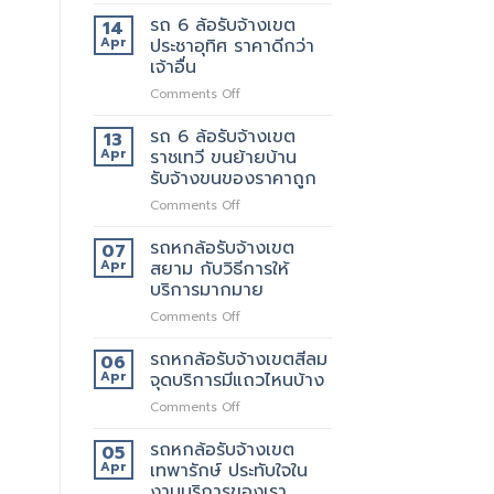
รถ
มี
ยก
6
บริการ
รถ 6 ล้อรับจ้างเขต
ด้วย
14
ล้อ
อะไร
มั้ย
Apr
ประชาอุทิศ ราคาดีกว่า
รับจ้าง
บ้าง
เจ้าอื่น
เขต
สอบถาม
on
Comments Off
สุขสวัสดิ์
ทาง
รถ
ให้
ไหน
6
บริการ24ชั่วโมง
รถ 6 ล้อรับจ้างเขต
13
ล้อ
Apr
ราชเทวี ขนย้ายบ้าน
รับจ้าง
รับจ้างขนของราคาถูก
เขต
on
Comments Off
ประชาอุทิศ
รถ
ราคา
6
ดี
รถหกล้อรับจ้างเขต
07
ล้อ
กว่า
Apr
สยาม กับวิธีการให้
รับจ้าง
เจ้า
บริการมากมาย
เขต
อื่น
on
Comments Off
ราชเทวี
รถ
ขน
หก
ย้าย
รถหกล้อรับจ้างเขตสีลม
06
ล้อ
บ้าน
Apr
จุดบริการมีแถวไหนบ้าง
รับจ้าง
รับจ้าง
on
Comments Off
เขต
ขน
รถ
สยาม
ของ
หก
รถหกล้อรับจ้างเขต
กับ
ราคา
05
ล้อ
วิธี
Apr
เทพารักษ์ ประทับใจใน
ถูก
รับจ้าง
การ
งานบริการของเรา