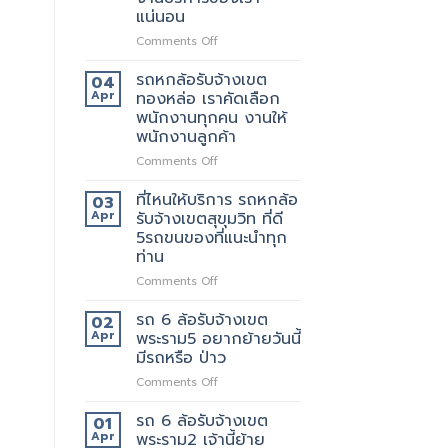
เขต
ให้
แน่นอน
สีลม
บริการ
จุด
on
Comments Off
มากมาย
บริการ
รถ
มี
หก
รถหกล้อรับจ้างเขต
04
แถว
ล้อ
Apr
ทองหล่อ เราคัดเลือก
ไหน
รับจ้าง
พนักงานทุกคน งานให้
บ้าง
เขต
พนักงานลูกค้า
เทพารักษ์
ประทับ
on
Comments Off
ใจ
รถ
ใน
หก
ที่ไหนให้บริการ รถหกล้อ
03
งาน
ล้อ
Apr
รับจ้างเขตสุขุมวิท ที่ดี
บริการ
รับจ้าง
5รถขนของที่แนะนำทุก
ของ
เขต
ท่าน
เรา
ทองหล่อ
แน่นอน
เรา
on
Comments Off
คัด
ที่ไหน
เลือก
ให้
รถ 6 ล้อรับจ้างเขต
02
พนักงาน
บริการ
Apr
พระราม5 อยากย้ายวันนี้
ทุก
รถ
มีรถหรือ ป่าว
คน
หก
งาน
on
Comments Off
ล้อ
ให้
รถ
รับจ้าง
พนักงาน
6
เขต
รถ 6 ล้อรับจ้างเขต
01
ลูกค้า
ล้อ
สุขุมวิท
Apr
พระราม2 เจ้านี้ย้าย