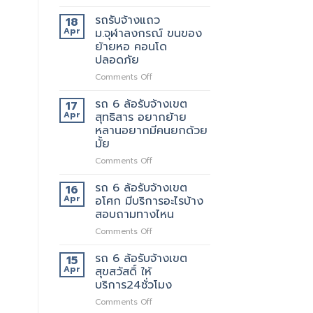
รถ
ถึงที่
รับจ้าง
แน่นอน
รถรับจ้างแถว
18
แถว
Apr
ม.จุฬาลงกรณ์ ขนของ
เพชรบุรี
ย้ายหอ คอนโด
ตัด
ปลอดภัย
ใหม่
บริการ
on
Comments Off
ดี
รถ
ต้อง
รับ
รถ 6 ล้อรับจ้างเขต
17
เจ้า
จ้าง
Apr
สุทธิสาร อยากย้าย
นี้
แถวม.จุฬาลงกรณ์
หลานอยากมีคนยกด้วย
เลย
ขน
มั้ย
ของ
ย้าย
on
Comments Off
หอ
รถ
คอน
6
รถ 6 ล้อรับจ้างเขต
16
โด
ล้อ
Apr
อโศก มีบริการอะไรบ้าง
ปลอดภัย
รับจ้าง
สอบถามทางไหน
เขต
on
Comments Off
สุทธิสาร
รถ
อยาก
6
ย้าย
รถ 6 ล้อรับจ้างเขต
15
ล้อ
หลาน
Apr
สุขสวัสดิ์ ให้
รับจ้าง
อยาก
บริการ24ชั่วโมง
เขต
มี
on
Comments Off
อโศก
คน