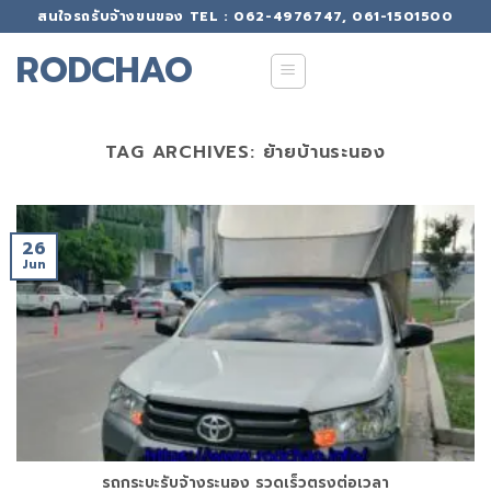
Skip
สนใจรถรับจ้างขนของ TEL : 062-4976747, 061-1501500
to
RODCHAO
content
TAG ARCHIVES:
ย้ายบ้านระนอง
26
Jun
รถกระบะรับจ้างระนอง รวดเร็วตรงต่อเวลา