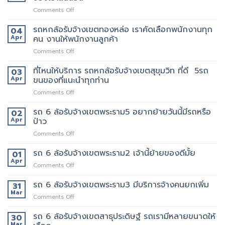
รับจ้าง
วิธี
ของ
on
Comments Off
เขต
การ
ราคา
รถ
สีลม
ให้
ถูก
หก
รถหกล้อรับจ้างเขตทองหล่อ เราคัดเลือกพนักงานทุก
จุด
04
บริการ
ล้อ
บริการ
Apr
คน งานให้พนักงานลูกค้า
มากมาย
รับจ้าง
มี
on
Comments Off
เขต
แถว
รถ
เทพารักษ์
ไหน
หก
ที่ไหนให้บริการ รถหกล้อรับจ้างเขตสุขุมวิท ที่ดี 5รถ
ประทับ
03
บ้าง
ล้อ
ใจ
Apr
ขนของที่แนะนำทุกท่าน
รับจ้าง
ใน
on
Comments Off
เขต
งาน
ที่ไหน
ทองหล่อ
บริการ
ให้
รถ 6 ล้อรับจ้างเขตพระราม5 อยากย้ายวันนี้มีรถหรือ
เรา
02
ของ
บริการ
คัด
Apr
ป่าว
เรา
รถ
เลือก
แน่นอน
on
Comments Off
หก
พนักงาน
รถ
ล้อ
ทุก
6
รถ 6 ล้อรับจ้างเขตพระราม2 เจ้านี้ย้ายของดีมั้ย
รับจ้าง
01
คน
ล้อ
เขต
Apr
งาน
on
Comments Off
รับจ้าง
สุขุมวิท
ให้
รถ
เขต
ที่
พนักงาน
6
รถ 6 ล้อรับจ้างเขตพระราม3 มีบริการจ้างคนยกเพิ่ม
31
พระราม5
ดี
ลูกค้า
ล้อ
Mar
อยาก
5รถ
on
Comments Off
รับจ้าง
ย้าย
ขน
รถ
เขต
วัน
ของ
6
รถ 6 ล้อรับจ้างเขตสาธุประดิษฐ์ รถเรามีหลายขนาดให้
30
พระราม2
นี้
ที่
ล้อ
Mar
เจ้า