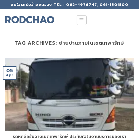
Skip
สนใจรถรับจ้างขนของ TEL : 062-4976747, 061-1501500
to
RODCHAO
content
TAG ARCHIVES:
ย้ายบ้านภายในเขตเทพารักษ์
05
Apr
รถหกล้อรับจ้างเขตเทพารักษ์ ประทับใจในงานบริการของเรา