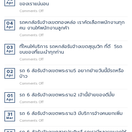
ล้อ
Apr
ของเราแน่นอน
กับ
ขน
รับจ้าง
วิธี
ของ
on
Comments Off
เขต
การ
ราคา
รถ
สีลม
ให้
ถูก
หก
รถหกล้อรับจ้างเขตทองหล่อ เราคัดเลือกพนักงานทุก
จุด
04
บริการ
ล้อ
บริการ
Apr
คน งานให้พนักงานลูกค้า
มากมาย
รับจ้าง
มี
on
Comments Off
เขต
แถว
รถ
เทพารักษ์
ไหน
หก
ที่ไหนให้บริการ รถหกล้อรับจ้างเขตสุขุมวิท ที่ดี 5รถ
ประทับ
03
บ้าง
ล้อ
ใจ
Apr
ขนของที่แนะนำทุกท่าน
รับจ้าง
ใน
on
Comments Off
เขต
งาน
ที่ไหน
ทองหล่อ
บริการ
ให้
รถ 6 ล้อรับจ้างเขตพระราม5 อยากย้ายวันนี้มีรถหรือ
เรา
02
ของ
บริการ
คัด
Apr
ป่าว
เรา
รถ
เลือก
แน่นอน
on
Comments Off
หก
พนักงาน
รถ
ล้อ
ทุก
6
รถ 6 ล้อรับจ้างเขตพระราม2 เจ้านี้ย้ายของดีมั้ย
รับจ้าง
01
คน
ล้อ
เขต
Apr
งาน
on
Comments Off
รับจ้าง
สุขุมวิท
ให้
รถ
เขต
ที่
พนักงาน
6
รถ 6 ล้อรับจ้างเขตพระราม3 มีบริการจ้างคนยกเพิ่ม
31
พระราม5
ดี
ลูกค้า
ล้อ
Mar
อยาก
5รถ
on
Comments Off
รับจ้าง
ย้าย
ขน
รถ
เขต
วัน
ของ
6
รถ 6 ล้อรับจ้างเขตสาธุประดิษฐ์ รถเรามีหลายขนาดให้
พระราม2