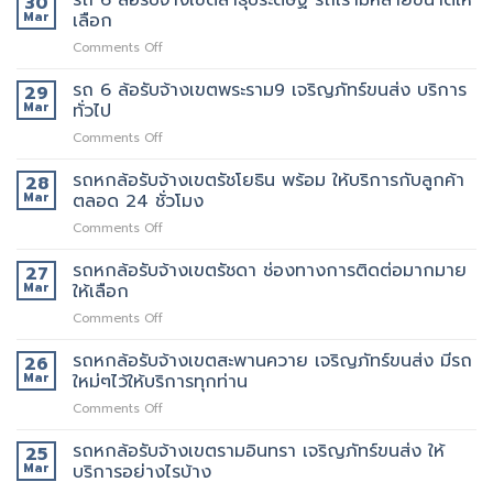
30
นี้
ที่
ล้อ
Mar
เลือก
เจ้า
มี
แนะนำ
รับจ้าง
นี้
รถ
ทุก
on
Comments Off
เขต
ย้าย
หรือ
ท่าน
รถ
พระราม3
ของดี
ป่าว
6
รถ 6 ล้อรับจ้างเขตพระราม9 เจริญภัทร์ขนส่ง บริการ
มี
29
มั้ย
ล้อ
บริการ
Mar
ทั่วไป
รับจ้าง
จ้าง
on
Comments Off
เขต
คน
รถ
สาธุประดิษฐ์
ยก
6
รถหกล้อรับจ้างเขตรัชโยธิน พร้อม ให้บริการกับลูกค้า
รถ
28
เพิ่ม
ล้อ
เรา
Mar
ตลอด 24 ชั่วโมง
รับจ้าง
มี
on
Comments Off
เขต
หลาย
รถ
พระราม9
ขนาด
หก
รถหกล้อรับจ้างเขตรัชดา ช่องทางการติดต่อมากมาย
เจ
27
ให้
ล้อ
ริญ
Mar
ให้เลือก
เลือก
รับจ้าง
ภัทร์
on
Comments Off
เขต
ขนส่ง
รถ
รัช
บริการ
หก
รถหกล้อรับจ้างเขตสะพานควาย เจริญภัทร์ขนส่ง มีรถ
โยธิน
26
ทั่วไป
ล้อ
พร้อม
Mar
ใหม่ๆไว้ให้บริการทุกท่าน
รับจ้าง
ให้
on
Comments Off
เขต
บริการ
รถ
รัช
กับ
หก
รถหกล้อรับจ้างเขตรามอินทรา เจริญภัทร์ขนส่ง ให้
ดา
25
ลูกค้า
ล้อ
ช่อง
Mar
บริการอย่างไรบ้าง
ตลอด
รับจ้าง
ทางการ
24