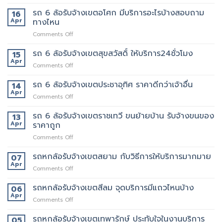
รถ
ของ
นี้
6
รถ 6 ล้อรับจ้างเขตอโศก มีบริการอะไรบ้างสอบถาม
ย้าย
16
เลย
ล้อ
หอ
Apr
ทางไหน
รับจ้าง
คอน
on
Comments Off
เขต
โด
รถ
สุทธิสาร
ปลอดภัย
6
รถ 6 ล้อรับจ้างเขตสุขสวัสดิ์ ให้บริการ24ชั่วโมง
อยาก
15
ล้อ
ย้าย
Apr
on
Comments Off
รับจ้าง
หลาน
รถ
เขต
อยาก
6
รถ 6 ล้อรับจ้างเขตประชาอุทิศ ราคาดีกว่าเจ้าอื่น
14
อโศก
มี
ล้อ
Apr
มี
คน
on
Comments Off
รับจ้าง
บริการ
ยก
รถ
เขต
อะไร
ด้วย
6
รถ 6 ล้อรับจ้างเขตราชเทวี ขนย้ายบ้าน รับจ้างขนของ
13
สุขสวัสดิ์
บ้าง
มั้ย
ล้อ
Apr
ราคาถูก
ให้
สอบถาม
รับจ้าง
บริการ24ชั่วโมง
ทาง
on
Comments Off
เขต
ไหน
รถ
ประชาอุทิศ
6
รถหกล้อรับจ้างเขตสยาม กับวิธีการให้บริการมากมาย
ราคา
07
ล้อ
ดี
Apr
on
Comments Off
รับจ้าง
กว่า
รถ
เขต
เจ้า
หก
รถหกล้อรับจ้างเขตสีลม จุดบริการมีแถวไหนบ้าง
06
ราชเทวี
อื่น
ล้อ
Apr
ขน
on
Comments Off
รับจ้าง
ย้าย
รถ
เขต
บ้าน
หก
รถหกล้อรับจ้างเขตเทพารักษ์ ประทับใจในงานบริการ
05
สยาม
รับจ้าง