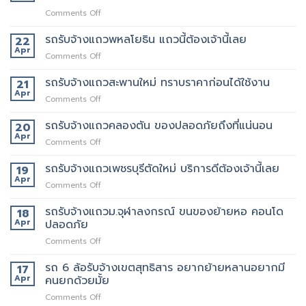
on
Comments Off
เจ
ริญ
รถรับจ้างแถวพหลโยธิน แถวนี้ต้องเจ้านี้เลย
22
ภัทร์
Apr
on
Comments Off
ขนส่ง
รถ
รถ
รับจ้าง
รถรับจ้างแถวสะพานใหม่ ทราบราคาก่อนได้ใช้งาน
21
รับจ้าง
แถว
Apr
ขน
on
Comments Off
พหลโยธิน
ของ
รถ
แถว
ที่
รับจ้าง
รถรับจ้างแถวคลองตัน ของปลอดภัยถึงที่แน่นอน
20
นี้
บริการ
แถว
Apr
ต้อง
ดี
on
Comments Off
สะพาน
เจ้า
ที่สุด
รถ
ใหม่
นี้
062-
รับจ้าง
รถรับจ้างแถวเพชรบุรีตัดใหม่ บริการดีต้องเจ้านี้เลย
19
ทราบ
เลย
4976747
แถว
Apr
ราคา
on
Comments Off
คลองตัน
ก่อน
รถ
ของ
ได้
รับจ้าง
รถรับจ้างแถวม.จุฬาลงกรณ์ ขนของย้ายหอ คอนโด
18
ปลอดภัย
ใช้
แถว
Apr
ปลอดภัย
ถึงที่
งาน
เพชรบุรี
แน่นอน
on
Comments Off
ตัด
รถ
ใหม่
รับ
รถ 6 ล้อรับจ้างเขตสุทธิสาร อยากย้ายหลานอยากมี
บริการ
17
จ้าง
ดี
Apr
คนยกด้วยมั้ย
แถวม.จุฬาลงกรณ์
ต้อง
on
Comments Off
ขน
เจ้า