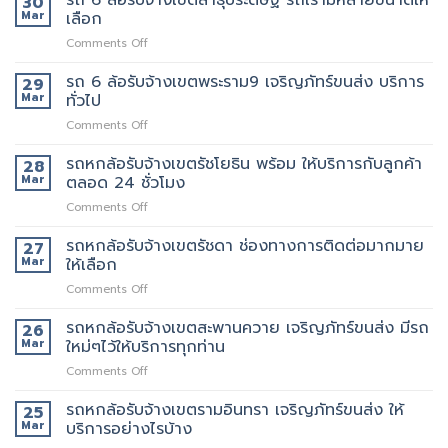
30
นี้
ที่
ล้อ
Mar
เลือก
เจ้า
มี
แนะนำ
รับจ้าง
นี้
รถ
ทุก
on
Comments Off
เขต
ย้าย
หรือ
ท่าน
รถ
พระราม3
ของดี
ป่าว
6
รถ 6 ล้อรับจ้างเขตพระราม9 เจริญภัทร์ขนส่ง บริการ
มี
29
มั้ย
ล้อ
บริการ
Mar
ทั่วไป
รับจ้าง
จ้าง
on
Comments Off
เขต
คน
รถ
สาธุประดิษฐ์
ยก
6
รถหกล้อรับจ้างเขตรัชโยธิน พร้อม ให้บริการกับลูกค้า
รถ
28
เพิ่ม
ล้อ
เรา
Mar
ตลอด 24 ชั่วโมง
รับจ้าง
มี
on
Comments Off
เขต
หลาย
รถ
พระราม9
ขนาด
หก
รถหกล้อรับจ้างเขตรัชดา ช่องทางการติดต่อมากมาย
เจ
27
ให้
ล้อ
ริญ
Mar
ให้เลือก
เลือก
รับจ้าง
ภัทร์
on
Comments Off
เขต
ขนส่ง
รถ
รัช
บริการ
หก
รถหกล้อรับจ้างเขตสะพานควาย เจริญภัทร์ขนส่ง มีรถ
โยธิน
26
ทั่วไป
ล้อ
พร้อม
Mar
ใหม่ๆไว้ให้บริการทุกท่าน
รับจ้าง
ให้
on
Comments Off
เขต
บริการ
รถ
รัช
กับ
หก
รถหกล้อรับจ้างเขตรามอินทรา เจริญภัทร์ขนส่ง ให้
ดา
25
ลูกค้า
ล้อ
ช่อง
Mar
บริการอย่างไรบ้าง
ตลอด
รับจ้าง
ทางการ
24