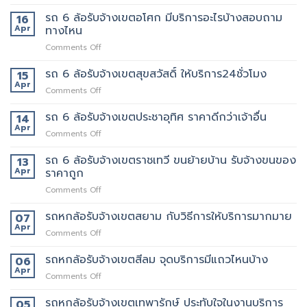
รถ
ของ
นี้
6
รถ 6 ล้อรับจ้างเขตอโศก มีบริการอะไรบ้างสอบถาม
ย้าย
16
เลย
ล้อ
หอ
Apr
ทางไหน
รับจ้าง
คอน
on
Comments Off
เขต
โด
รถ
สุทธิสาร
ปลอดภัย
6
รถ 6 ล้อรับจ้างเขตสุขสวัสดิ์ ให้บริการ24ชั่วโมง
อยาก
15
ล้อ
ย้าย
Apr
on
Comments Off
รับจ้าง
หลาน
รถ
เขต
อยาก
6
รถ 6 ล้อรับจ้างเขตประชาอุทิศ ราคาดีกว่าเจ้าอื่น
14
อโศก
มี
ล้อ
Apr
มี
คน
on
Comments Off
รับจ้าง
บริการ
ยก
รถ
เขต
อะไร
ด้วย
6
รถ 6 ล้อรับจ้างเขตราชเทวี ขนย้ายบ้าน รับจ้างขนของ
13
สุขสวัสดิ์
บ้าง
มั้ย
ล้อ
Apr
ราคาถูก
ให้
สอบถาม
รับจ้าง
บริการ24ชั่วโมง
ทาง
on
Comments Off
เขต
ไหน
รถ
ประชาอุทิศ
6
รถหกล้อรับจ้างเขตสยาม กับวิธีการให้บริการมากมาย
ราคา
07
ล้อ
ดี
Apr
on
Comments Off
รับจ้าง
กว่า
รถ
เขต
เจ้า
หก
รถหกล้อรับจ้างเขตสีลม จุดบริการมีแถวไหนบ้าง
06
ราชเทวี
อื่น
ล้อ
Apr
ขน
on
Comments Off
รับจ้าง
ย้าย
รถ
เขต
บ้าน
หก
รถหกล้อรับจ้างเขตเทพารักษ์ ประทับใจในงานบริการ
05
สยาม
รับจ้าง