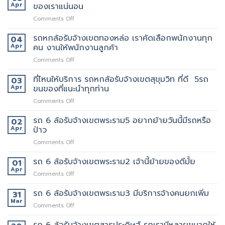
ล้อ
Apr
ของเราแน่นอน
กับ
ขน
รับจ้าง
วิธี
ของ
on
Comments Off
เขต
การ
ราคา
รถ
สีลม
ให้
ถูก
หก
รถหกล้อรับจ้างเขตทองหล่อ เราคัดเลือกพนักงานทุก
จุด
04
บริการ
ล้อ
บริการ
Apr
คน งานให้พนักงานลูกค้า
มากมาย
รับจ้าง
มี
on
Comments Off
เขต
แถว
รถ
เทพารักษ์
ไหน
หก
ที่ไหนให้บริการ รถหกล้อรับจ้างเขตสุขุมวิท ที่ดี 5รถ
ประทับ
03
บ้าง
ล้อ
ใจ
Apr
ขนของที่แนะนำทุกท่าน
รับจ้าง
ใน
on
Comments Off
เขต
งาน
ที่ไหน
ทองหล่อ
บริการ
ให้
รถ 6 ล้อรับจ้างเขตพระราม5 อยากย้ายวันนี้มีรถหรือ
เรา
02
ของ
บริการ
คัด
Apr
ป่าว
เรา
รถ
เลือก
แน่นอน
on
Comments Off
หก
พนักงาน
รถ
ล้อ
ทุก
6
รถ 6 ล้อรับจ้างเขตพระราม2 เจ้านี้ย้ายของดีมั้ย
รับจ้าง
01
คน
ล้อ
เขต
Apr
งาน
on
Comments Off
รับจ้าง
สุขุมวิท
ให้
รถ
เขต
ที่
พนักงาน
6
รถ 6 ล้อรับจ้างเขตพระราม3 มีบริการจ้างคนยกเพิ่ม
31
พระราม5
ดี
ลูกค้า
ล้อ
Mar
อยาก
5รถ
on
Comments Off
รับจ้าง
ย้าย
ขน
รถ
เขต
วัน
ของ
6
รถ 6 ล้อรับจ้างเขตสาธุประดิษฐ์ รถเรามีหลายขนาดให้
พระราม2