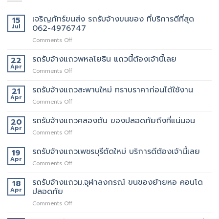
เจริญภัทร์ขนส่ง รถรับจ้างขนของ ที่บริการดีที่สุด
15
Jul
062-4976747
on
Comments Off
เจ
ริญ
รถรับจ้างแถวพหลโยธิน แถวนี้ต้องเจ้านี้เลย
22
ภัทร์
Apr
on
Comments Off
ขนส่ง
รถ
รถ
รับจ้าง
รถรับจ้างแถวสะพานใหม่ ทราบราคาก่อนได้ใช้งาน
21
รับจ้าง
แถว
Apr
ขน
on
Comments Off
พหลโยธิน
ของ
รถ
แถว
ที่
รับจ้าง
รถรับจ้างแถวคลองตัน ของปลอดภัยถึงที่แน่นอน
20
นี้
บริการ
แถว
Apr
ต้อง
ดี
on
Comments Off
สะพาน
เจ้า
ที่สุด
รถ
ใหม่
นี้
062-
รับจ้าง
รถรับจ้างแถวเพชรบุรีตัดใหม่ บริการดีต้องเจ้านี้เลย
19
ทราบ
เลย
4976747
แถว
Apr
ราคา
on
Comments Off
คลองตัน
ก่อน
รถ
ของ
ได้
รับจ้าง
รถรับจ้างแถวม.จุฬาลงกรณ์ ขนของย้ายหอ คอนโด
18
ปลอดภัย
ใช้
แถว
Apr
ปลอดภัย
ถึงที่
งาน
เพชรบุรี
แน่นอน
on
Comments Off
ตัด
รถ
ใหม่