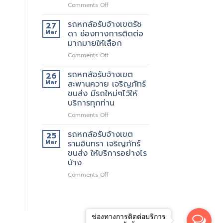
เจ
เลือก
on
Comments Off
ริญ
รถ
ภัทร์
หก
รถหกล้อรับจ้างเขตรัช
27
ขนส่ง
ล้อ
Mar
ดา ช่องทางการติดต่อ
บริการ
รับจ้าง
มากมายให้เลือก
ทั่วไป
เขต
on
Comments Off
รัช
รถ
โยธิน
หก
พร้อม
รถหกล้อรับจ้างเขต
26
ล้อ
ให้
Mar
สะพานควาย เจริญภัทร์
รับจ้าง
บริการ
ขนส่ง มีรถใหม่ๆไว้ให้
เขต
กับ
บริการทุกท่าน
รัช
ลูกค้า
ดา
ตลอด
on
Comments Off
ช่อง
24
รถ
ทางการ
ชั่วโมง
หก
รถหกล้อรับจ้างเขต
25
ติดต่อ
ล้อ
Mar
รามอินทรา เจริญภัทร์
มากมาย
รับจ้าง
ขนส่ง ให้บริการอย่างไร
ให้
เขต
บ้าง
เลือก
สะพานควาย
เจ
on
Comments Off
ริญ
รถ
ภัทร์
หก
ขนส่ง
ล้อ
มี
รับจ้าง
รถ
ช่องทางการติดต่อบริการ
เขต