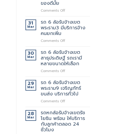
รับจ้าง
ที่
ของดีมั้ย
เขต
ดี
on
Comments Off
พระราม5
5รถ
รถ
อยาก
ขน
6
ย้าย
รถ 6 ล้อรับจ้างเขต
ของ
31
ล้อ
วัน
ที่
Mar
พระราม3 มีบริการจ้าง
รับจ้าง
นี้
แนะนำ
คนยกเพิ่ม
เขต
มี
ทุก
on
Comments Off
พระราม2
รถ
ท่าน
รถ
เจ้า
หรือ
6
นี้
รถ 6 ล้อรับจ้างเขต
ป่าว
30
ล้อ
ย้าย
Mar
สาธุประดิษฐ์ รถเรามี
รับจ้าง
ของดี
หลายขนาดให้เลือก
เขต
มั้ย
on
Comments Off
พระราม3
รถ
มี
6
บริการ
รถ 6 ล้อรับจ้างเขต
29
ล้อ
จ้าง
Mar
พระราม9 เจริญภัทร์
รับจ้าง
คน
ขนส่ง บริการทั่วไป
เขต
ยก
on
Comments Off
สาธุประดิษฐ์
เพิ่ม
รถ
รถ
6
เรา
รถหกล้อรับจ้างเขตรัช
28
ล้อ
มี
Mar
โยธิน พร้อม ให้บริการ
รับจ้าง
หลาย
กับลูกค้าตลอด 24
เขต
ขนาด
ชั่วโมง
พระราม9
ให้