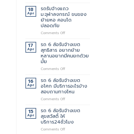
รถ
ถึงที่
รับจ้าง
แน่นอน
รถรับจ้างแถว
18
แถว
Apr
ม.จุฬาลงกรณ์ ขนของ
เพชรบุรี
ย้ายหอ คอนโด
ตัด
ปลอดภัย
ใหม่
บริการ
on
Comments Off
ดี
รถ
ต้อง
รับ
รถ 6 ล้อรับจ้างเขต
17
เจ้า
จ้าง
Apr
สุทธิสาร อยากย้าย
นี้
แถวม.จุฬาลงกรณ์
หลานอยากมีคนยกด้วย
เลย
ขน
มั้ย
ของ
ย้าย
on
Comments Off
หอ
รถ
คอน
6
รถ 6 ล้อรับจ้างเขต
16
โด
ล้อ
Apr
อโศก มีบริการอะไรบ้าง
ปลอดภัย
รับจ้าง
สอบถามทางไหน
เขต
on
Comments Off
สุทธิสาร
รถ
อยาก
6
ย้าย
รถ 6 ล้อรับจ้างเขต
15
ล้อ
หลาน
Apr
สุขสวัสดิ์ ให้
รับจ้าง
อยาก
บริการ24ชั่วโมง
เขต
มี
on
Comments Off
อโศก
คน