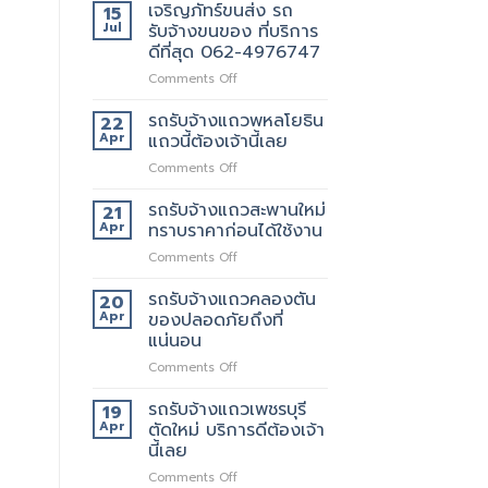
เจริญภัทร์ขนส่ง รถ
15
Jul
รับจ้างขนของ ที่บริการ
ดีที่สุด 062-4976747
on
Comments Off
เจ
ริญ
รถรับจ้างแถวพหลโยธิน
22
ภัทร์
Apr
แถวนี้ต้องเจ้านี้เลย
ขนส่ง
on
Comments Off
รถ
รถ
รับจ้าง
รับจ้าง
รถรับจ้างแถวสะพานใหม่
ขน
21
แถว
ของ
Apr
ทราบราคาก่อนได้ใช้งาน
พหลโยธิน
ที่
on
Comments Off
แถว
บริการ
รถ
นี้
ดี
รับจ้าง
รถรับจ้างแถวคลองตัน
ต้อง
20
ที่สุด
แถว
เจ้า
Apr
ของปลอดภัยถึงที่
062-
สะพาน
นี้
แน่นอน
4976747
ใหม่
เลย
on
Comments Off
ทราบ
รถ
ราคา
รับจ้าง
ก่อน
รถรับจ้างแถวเพชรบุรี
19
แถว
ได้
Apr
ตัดใหม่ บริการดีต้องเจ้า
คลองตัน
ใช้
นี้เลย
ของ
งาน
on
Comments Off
ปลอดภัย