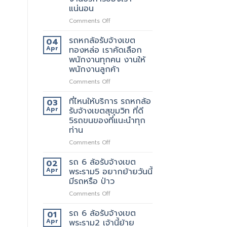
เขต
ให้
แน่นอน
สีลม
บริการ
จุด
on
Comments Off
มากมาย
บริการ
รถ
มี
หก
รถหกล้อรับจ้างเขต
04
แถว
ล้อ
Apr
ทองหล่อ เราคัดเลือก
ไหน
รับจ้าง
พนักงานทุกคน งานให้
บ้าง
เขต
พนักงานลูกค้า
เทพารักษ์
ประทับ
on
Comments Off
ใจ
รถ
ใน
หก
ที่ไหนให้บริการ รถหกล้อ
03
งาน
ล้อ
Apr
รับจ้างเขตสุขุมวิท ที่ดี
บริการ
รับจ้าง
5รถขนของที่แนะนำทุก
ของ
เขต
ท่าน
เรา
ทองหล่อ
แน่นอน
เรา
on
Comments Off
คัด
ที่ไหน
เลือก
ให้
รถ 6 ล้อรับจ้างเขต
02
พนักงาน
บริการ
Apr
พระราม5 อยากย้ายวันนี้
ทุก
รถ
มีรถหรือ ป่าว
คน
หก
งาน
on
Comments Off
ล้อ
ให้
รถ
รับจ้าง
พนักงาน
6
เขต
รถ 6 ล้อรับจ้างเขต
01
ลูกค้า
ล้อ
สุขุมวิท
Apr
พระราม2 เจ้านี้ย้าย