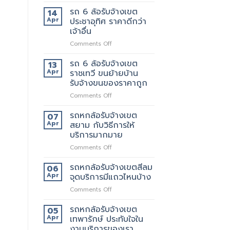
รถ
มี
ยก
6
บริการ
รถ 6 ล้อรับจ้างเขต
ด้วย
14
ล้อ
อะไร
มั้ย
Apr
ประชาอุทิศ ราคาดีกว่า
รับจ้าง
บ้าง
เจ้าอื่น
เขต
สอบถาม
on
Comments Off
สุขสวัสดิ์
ทาง
รถ
ให้
ไหน
6
บริการ24ชั่วโมง
รถ 6 ล้อรับจ้างเขต
13
ล้อ
Apr
ราชเทวี ขนย้ายบ้าน
รับจ้าง
รับจ้างขนของราคาถูก
เขต
on
Comments Off
ประชาอุทิศ
รถ
ราคา
6
ดี
รถหกล้อรับจ้างเขต
07
ล้อ
กว่า
Apr
สยาม กับวิธีการให้
รับจ้าง
เจ้า
บริการมากมาย
เขต
อื่น
on
Comments Off
ราชเทวี
รถ
ขน
หก
ย้าย
รถหกล้อรับจ้างเขตสีลม
06
ล้อ
บ้าน
Apr
จุดบริการมีแถวไหนบ้าง
รับจ้าง
รับจ้าง
on
Comments Off
เขต
ขน
รถ
สยาม
ของ
หก
รถหกล้อรับจ้างเขต
กับ
ราคา
05
ล้อ
วิธี
Apr
เทพารักษ์ ประทับใจใน
ถูก
รับจ้าง
การ
งานบริการของเรา