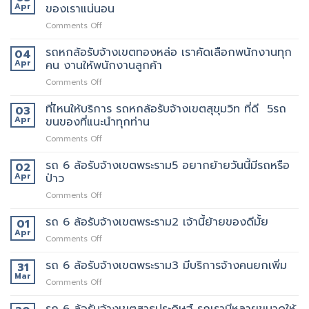
ล้อ
Apr
ของเราแน่นอน
กับ
ขน
รับจ้าง
วิธี
ของ
on
Comments Off
เขต
การ
ราคา
รถ
สีลม
ให้
ถูก
หก
รถหกล้อรับจ้างเขตทองหล่อ เราคัดเลือกพนักงานทุก
จุด
04
บริการ
ล้อ
บริการ
Apr
คน งานให้พนักงานลูกค้า
มากมาย
รับจ้าง
มี
on
Comments Off
เขต
แถว
รถ
เทพารักษ์
ไหน
หก
ที่ไหนให้บริการ รถหกล้อรับจ้างเขตสุขุมวิท ที่ดี 5รถ
ประทับ
03
บ้าง
ล้อ
ใจ
Apr
ขนของที่แนะนำทุกท่าน
รับจ้าง
ใน
on
Comments Off
เขต
งาน
ที่ไหน
ทองหล่อ
บริการ
ให้
รถ 6 ล้อรับจ้างเขตพระราม5 อยากย้ายวันนี้มีรถหรือ
เรา
02
ของ
บริการ
คัด
Apr
ป่าว
เรา
รถ
เลือก
แน่นอน
on
Comments Off
หก
พนักงาน
รถ
ล้อ
ทุก
6
รถ 6 ล้อรับจ้างเขตพระราม2 เจ้านี้ย้ายของดีมั้ย
รับจ้าง
01
คน
ล้อ
เขต
Apr
งาน
on
Comments Off
รับจ้าง
สุขุมวิท
ให้
รถ
เขต
ที่
พนักงาน
6
รถ 6 ล้อรับจ้างเขตพระราม3 มีบริการจ้างคนยกเพิ่ม
31
พระราม5
ดี
ลูกค้า
ล้อ
Mar
อยาก
5รถ
on
Comments Off
รับจ้าง
ย้าย
ขน
รถ
เขต
วัน
ของ
6
รถ 6 ล้อรับจ้างเขตสาธุประดิษฐ์ รถเรามีหลายขนาดให้
พระราม2