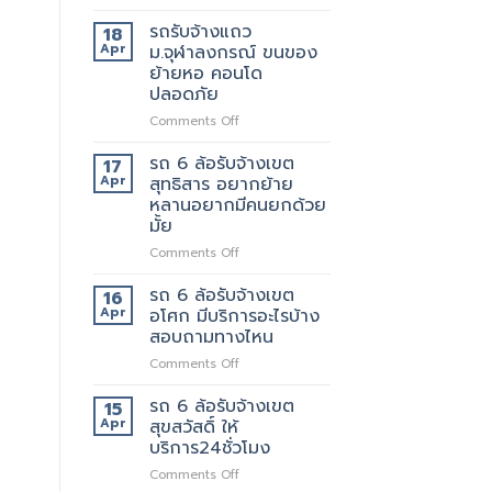
รถ
ถึงที่
รับจ้าง
แน่นอน
รถรับจ้างแถว
18
แถว
Apr
ม.จุฬาลงกรณ์ ขนของ
เพชรบุรี
ย้ายหอ คอนโด
ตัด
ปลอดภัย
ใหม่
บริการ
on
Comments Off
ดี
รถ
ต้อง
รับ
รถ 6 ล้อรับจ้างเขต
17
เจ้า
จ้าง
Apr
สุทธิสาร อยากย้าย
นี้
แถวม.จุฬาลงกรณ์
หลานอยากมีคนยกด้วย
เลย
ขน
มั้ย
ของ
ย้าย
on
Comments Off
หอ
รถ
คอน
6
รถ 6 ล้อรับจ้างเขต
16
โด
ล้อ
Apr
อโศก มีบริการอะไรบ้าง
ปลอดภัย
รับจ้าง
สอบถามทางไหน
เขต
on
Comments Off
สุทธิสาร
รถ
อยาก
6
ย้าย
รถ 6 ล้อรับจ้างเขต
15
ล้อ
หลาน
Apr
สุขสวัสดิ์ ให้
รับจ้าง
อยาก
บริการ24ชั่วโมง
เขต
มี
on
Comments Off
อโศก
คน