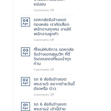
เขต
ให้
แน่นอน
สีลม
บริการ
จุด
on
Comments Off
มากมาย
บริการ
รถ
มี
หก
รถหกล้อรับจ้างเขต
04
แถว
ล้อ
Apr
ทองหล่อ เราคัดเลือก
ไหน
รับจ้าง
พนักงานทุกคน งานให้
บ้าง
เขต
พนักงานลูกค้า
เทพารักษ์
ประทับ
on
Comments Off
ใจ
รถ
ใน
หก
ที่ไหนให้บริการ รถหกล้อ
03
งาน
ล้อ
Apr
รับจ้างเขตสุขุมวิท ที่ดี
บริการ
รับจ้าง
5รถขนของที่แนะนำทุก
ของ
เขต
ท่าน
เรา
ทองหล่อ
แน่นอน
เรา
on
Comments Off
คัด
ที่ไหน
เลือก
ให้
รถ 6 ล้อรับจ้างเขต
02
พนักงาน
บริการ
Apr
พระราม5 อยากย้ายวันนี้
ทุก
รถ
มีรถหรือ ป่าว
คน
หก
งาน
on
Comments Off
ล้อ
ให้
รถ
รับจ้าง
พนักงาน
6
เขต
รถ 6 ล้อรับจ้างเขต
01
ลูกค้า
ล้อ
สุขุมวิท
Apr
พระราม2 เจ้านี้ย้าย