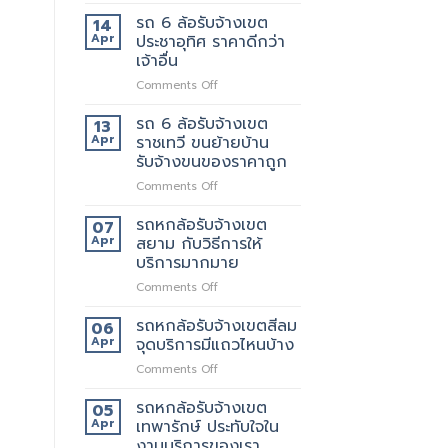
รถ
มี
ยก
6
บริการ
รถ 6 ล้อรับจ้างเขต
ด้วย
14
ล้อ
อะไร
มั้ย
Apr
ประชาอุทิศ ราคาดีกว่า
รับจ้าง
บ้าง
เจ้าอื่น
เขต
สอบถาม
on
Comments Off
สุขสวัสดิ์
ทาง
รถ
ให้
ไหน
6
บริการ24ชั่วโมง
รถ 6 ล้อรับจ้างเขต
13
ล้อ
Apr
ราชเทวี ขนย้ายบ้าน
รับจ้าง
รับจ้างขนของราคาถูก
เขต
on
Comments Off
ประชาอุทิศ
รถ
ราคา
6
ดี
รถหกล้อรับจ้างเขต
07
ล้อ
กว่า
Apr
สยาม กับวิธีการให้
รับจ้าง
เจ้า
บริการมากมาย
เขต
อื่น
on
Comments Off
ราชเทวี
รถ
ขน
หก
ย้าย
รถหกล้อรับจ้างเขตสีลม
06
ล้อ
บ้าน
Apr
จุดบริการมีแถวไหนบ้าง
รับจ้าง
รับจ้าง
on
Comments Off
เขต
ขน
รถ
สยาม
ของ
หก
รถหกล้อรับจ้างเขต
กับ
ราคา
05
ล้อ
วิธี
Apr
เทพารักษ์ ประทับใจใน
ถูก
รับจ้าง
การ
งานบริการของเรา