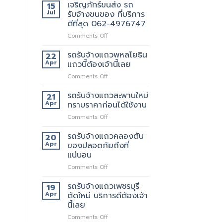
เจริญภัทร์ขนส่ง รถ
15
Jul
รับจ้างขนของ ที่บริการ
ดีที่สุด 062-4976747
on
Comments Off
เจ
ริญ
รถรับจ้างแถวพหลโยธิน
22
ภัทร์
Apr
แถวนี้ต้องเจ้านี้เลย
ขนส่ง
on
Comments Off
รถ
รถ
รับจ้าง
รับจ้าง
รถรับจ้างแถวสะพานใหม่
ขน
21
แถว
ของ
Apr
ทราบราคาก่อนได้ใช้งาน
พหลโยธิน
ที่
on
Comments Off
แถว
บริการ
รถ
นี้
ดี
รับจ้าง
รถรับจ้างแถวคลองตัน
ต้อง
20
ที่สุด
แถว
เจ้า
Apr
ของปลอดภัยถึงที่
062-
สะพาน
นี้
แน่นอน
4976747
ใหม่
เลย
on
Comments Off
ทราบ
รถ
ราคา
รับจ้าง
ก่อน
รถรับจ้างแถวเพชรบุรี
19
แถว
ได้
Apr
ตัดใหม่ บริการดีต้องเจ้า
คลองตัน
ใช้
นี้เลย
ของ
งาน
on
Comments Off
ปลอดภัย