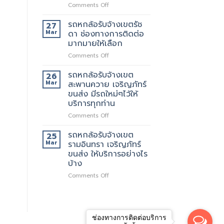
เจ
เลือก
on
Comments Off
ริญ
รถ
ภัทร์
หก
รถหกล้อรับจ้างเขตรัช
27
ขนส่ง
ล้อ
Mar
ดา ช่องทางการติดต่อ
บริการ
รับจ้าง
มากมายให้เลือก
ทั่วไป
เขต
on
Comments Off
รัช
รถ
โยธิน
หก
พร้อม
รถหกล้อรับจ้างเขต
26
ล้อ
ให้
Mar
สะพานควาย เจริญภัทร์
รับจ้าง
บริการ
ขนส่ง มีรถใหม่ๆไว้ให้
เขต
กับ
บริการทุกท่าน
รัช
ลูกค้า
ดา
ตลอด
on
Comments Off
ช่อง
24
รถ
ทางการ
ชั่วโมง
หก
รถหกล้อรับจ้างเขต
25
ติดต่อ
ล้อ
Mar
รามอินทรา เจริญภัทร์
มากมาย
รับจ้าง
ขนส่ง ให้บริการอย่างไร
ให้
เขต
บ้าง
เลือก
สะพานควาย
เจ
on
Comments Off
ริญ
รถ
ภัทร์
หก
ขนส่ง
ล้อ
มี
รับจ้าง
รถ
ช่องทางการติดต่อบริการ
เขต