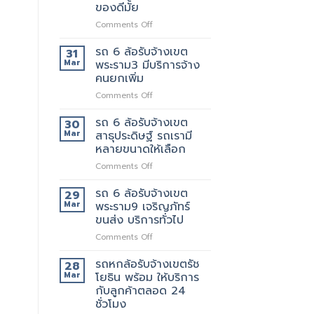
รับจ้าง
ที่
ของดีมั้ย
เขต
ดี
on
Comments Off
พระราม5
5รถ
รถ
อยาก
ขน
6
ย้าย
รถ 6 ล้อรับจ้างเขต
ของ
31
ล้อ
วัน
ที่
Mar
พระราม3 มีบริการจ้าง
รับจ้าง
นี้
แนะนำ
คนยกเพิ่ม
เขต
มี
ทุก
on
Comments Off
พระราม2
รถ
ท่าน
รถ
เจ้า
หรือ
6
นี้
รถ 6 ล้อรับจ้างเขต
ป่าว
30
ล้อ
ย้าย
Mar
สาธุประดิษฐ์ รถเรามี
รับจ้าง
ของดี
หลายขนาดให้เลือก
เขต
มั้ย
on
Comments Off
พระราม3
รถ
มี
6
บริการ
รถ 6 ล้อรับจ้างเขต
29
ล้อ
จ้าง
Mar
พระราม9 เจริญภัทร์
รับจ้าง
คน
ขนส่ง บริการทั่วไป
เขต
ยก
on
Comments Off
สาธุประดิษฐ์
เพิ่ม
รถ
รถ
6
เรา
รถหกล้อรับจ้างเขตรัช
28
ล้อ
มี
Mar
โยธิน พร้อม ให้บริการ
รับจ้าง
หลาย
กับลูกค้าตลอด 24
เขต
ขนาด
ชั่วโมง
พระราม9
ให้