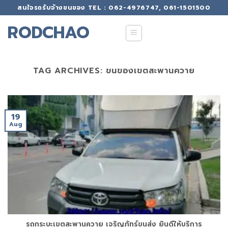
Skip
สนใจรถรับจ้างขนของ TEL : 062-4976747, 061-1501500
to
RODCHAO
content
TAG ARCHIVES:
ขนของเขตสะพานควาย
19
Aug
รถกระบะเขตสะพานควาย เจริญภัทร์ขนส่ง ยินดีให้บริการ