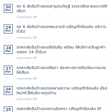
รถ
เขต
วัน
ของ
6
รถ 6 ล้อรับจ้างเขตสาธุประดิษฐ์ รถเรามีหลายขนาดให้
30
พระราม2
นี้
ที่
ล้อ
Mar
เลือก
เจ้า
มี
แนะนำ
รับจ้าง
นี้
รถ
ทุก
on
Comments Off
เขต
ย้าย
หรือ
ท่าน
รถ
พระราม3
ของดี
ป่าว
6
รถ 6 ล้อรับจ้างเขตพระราม9 เจริญภัทร์ขนส่ง บริการ
มี
29
มั้ย
ล้อ
บริการ
Mar
ทั่วไป
รับจ้าง
จ้าง
on
Comments Off
เขต
คน
รถ
สาธุประดิษฐ์
ยก
6
รถหกล้อรับจ้างเขตรัชโยธิน พร้อม ให้บริการกับลูกค้า
รถ
28
เพิ่ม
ล้อ
เรา
Mar
ตลอด 24 ชั่วโมง
รับจ้าง
มี
on
Comments Off
เขต
หลาย
รถ
พระราม9
ขนาด
หก
รถหกล้อรับจ้างเขตรัชดา ช่องทางการติดต่อมากมาย
เจ
27
ให้
ล้อ
ริญ
Mar
ให้เลือก
เลือก
รับจ้าง
ภัทร์
on
Comments Off
เขต
ขนส่ง
รถ
รัช
บริการ
หก
รถหกล้อรับจ้างเขตสะพานควาย เจริญภัทร์ขนส่ง มีรถ
โยธิน
26
ทั่วไป
ล้อ
พร้อม
Mar
ใหม่ๆไว้ให้บริการทุกท่าน
รับจ้าง
ให้
on
Comments Off
เขต
บริการ
รถ
รัช
กับ
หก
รถหกล้อรับจ้างเขตรามอินทรา เจริญภัทร์ขนส่ง ให้
ดา
25
ลูกค้า
ล้อ