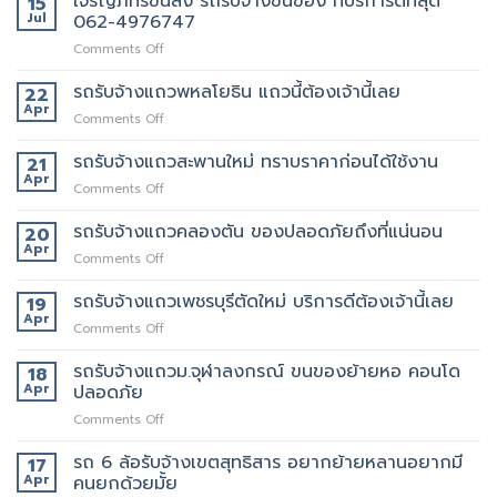
เจริญภัทร์ขนส่ง รถรับจ้างขนของ ที่บริการดีที่สุด
15
Jul
062-4976747
on
Comments Off
เจ
ริญ
รถรับจ้างแถวพหลโยธิน แถวนี้ต้องเจ้านี้เลย
22
ภัทร์
Apr
on
Comments Off
ขนส่ง
รถ
รถ
รับจ้าง
รถรับจ้างแถวสะพานใหม่ ทราบราคาก่อนได้ใช้งาน
21
รับจ้าง
แถว
Apr
ขน
on
Comments Off
พหลโยธิน
ของ
รถ
แถว
ที่
รับจ้าง
รถรับจ้างแถวคลองตัน ของปลอดภัยถึงที่แน่นอน
20
นี้
บริการ
แถว
Apr
ต้อง
ดี
on
Comments Off
สะพาน
เจ้า
ที่สุด
รถ
ใหม่
นี้
062-
รับจ้าง
รถรับจ้างแถวเพชรบุรีตัดใหม่ บริการดีต้องเจ้านี้เลย
19
ทราบ
เลย
4976747
แถว
Apr
ราคา
on
Comments Off
คลองตัน
ก่อน
รถ
ของ
ได้
รับจ้าง
รถรับจ้างแถวม.จุฬาลงกรณ์ ขนของย้ายหอ คอนโด
18
ปลอดภัย
ใช้
แถว
Apr
ปลอดภัย
ถึงที่
งาน
เพชรบุรี
แน่นอน
on
Comments Off
ตัด
รถ
ใหม่
รับ
รถ 6 ล้อรับจ้างเขตสุทธิสาร อยากย้ายหลานอยากมี
บริการ
17
จ้าง
ดี
Apr
คนยกด้วยมั้ย
แถวม.จุฬาลงกรณ์