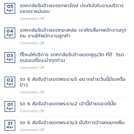
เขต
บ้าน
หก
รถหกล้อรับจ้างเขตเทพารักษ์ ประทับใจในงานบริการ
05
สยาม
รับจ้าง
ล้อ
Apr
ของเราแน่นอน
กับ
ขน
รับจ้าง
วิธี
ของ
on
Comments Off
เขต
การ
ราคา
รถ
สีลม
ให้
ถูก
หก
รถหกล้อรับจ้างเขตทองหล่อ เราคัดเลือกพนักงานทุก
จุด
04
บริการ
ล้อ
บริการ
Apr
คน งานให้พนักงานลูกค้า
มากมาย
รับจ้าง
มี
on
Comments Off
เขต
แถว
รถ
เทพารักษ์
ไหน
หก
ที่ไหนให้บริการ รถหกล้อรับจ้างเขตสุขุมวิท ที่ดี 5รถ
ประทับ
03
บ้าง
ล้อ
ใจ
Apr
ขนของที่แนะนำทุกท่าน
รับจ้าง
ใน
on
Comments Off
เขต
งาน
ที่ไหน
ทองหล่อ
บริการ
ให้
รถ 6 ล้อรับจ้างเขตพระราม5 อยากย้ายวันนี้มีรถหรือ
เรา
02
ของ
บริการ
คัด
Apr
ป่าว
เรา
รถ
เลือก
แน่นอน
on
Comments Off
หก
พนักงาน
รถ
ล้อ
ทุก
6
รถ 6 ล้อรับจ้างเขตพระราม2 เจ้านี้ย้ายของดีมั้ย
รับจ้าง
01
คน
ล้อ
เขต
Apr
งาน
on
Comments Off
รับจ้าง
สุขุมวิท
ให้
รถ
เขต
ที่
พนักงาน
6
รถ 6 ล้อรับจ้างเขตพระราม3 มีบริการจ้างคนยกเพิ่ม
31
พระราม5
ดี
ลูกค้า
ล้อ
Mar
อยาก
5รถ
on
Comments Off
รับจ้าง
ย้าย
ขน