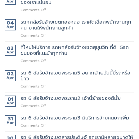
ล้อ
Apr
ของเราแน่นอน
กับ
ขน
รับจ้าง
วิธี
ของ
on
Comments Off
เขต
การ
ราคา
รถ
สีลม
ให้
ถูก
หก
รถหกล้อรับจ้างเขตทองหล่อ เราคัดเลือกพนักงานทุก
จุด
04
บริการ
ล้อ
บริการ
Apr
คน งานให้พนักงานลูกค้า
มากมาย
รับจ้าง
มี
on
Comments Off
เขต
แถว
รถ
เทพารักษ์
ไหน
หก
ที่ไหนให้บริการ รถหกล้อรับจ้างเขตสุขุมวิท ที่ดี 5รถ
ประทับ
03
บ้าง
ล้อ
ใจ
Apr
ขนของที่แนะนำทุกท่าน
รับจ้าง
ใน
on
Comments Off
เขต
งาน
ที่ไหน
ทองหล่อ
บริการ
ให้
รถ 6 ล้อรับจ้างเขตพระราม5 อยากย้ายวันนี้มีรถหรือ
เรา
02
ของ
บริการ
คัด
Apr
ป่าว
เรา
รถ
เลือก
แน่นอน
on
Comments Off
หก
พนักงาน
รถ
ล้อ
ทุก
6
รถ 6 ล้อรับจ้างเขตพระราม2 เจ้านี้ย้ายของดีมั้ย
รับจ้าง
01
คน
ล้อ
เขต
Apr
งาน
on
Comments Off
รับจ้าง
สุขุมวิท
ให้
รถ
เขต
ที่
พนักงาน
6
รถ 6 ล้อรับจ้างเขตพระราม3 มีบริการจ้างคนยกเพิ่ม
31
พระราม5
ดี
ลูกค้า
ล้อ
Mar
อยาก
5รถ
on
Comments Off
รับจ้าง
ย้าย
ขน
รถ
เขต
วัน
ของ
6
รถ 6 ล้อรับจ้างเขตสาธุประดิษฐ์ รถเรามีหลายขนาดให้
30
พระราม2
นี้