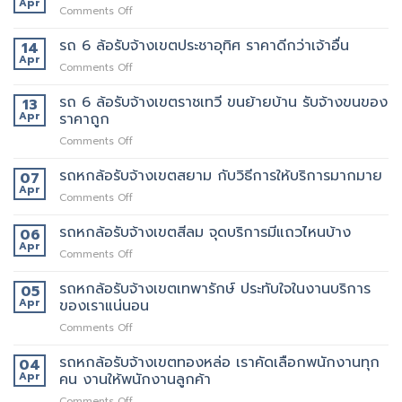
ย้าย
Apr
on
Comments Off
รับจ้าง
หลาน
รถ
เขต
อยาก
6
รถ 6 ล้อรับจ้างเขตประชาอุทิศ ราคาดีกว่าเจ้าอื่น
14
อโศก
มี
ล้อ
Apr
มี
คน
on
Comments Off
รับจ้าง
บริการ
ยก
รถ
เขต
อะไร
ด้วย
6
รถ 6 ล้อรับจ้างเขตราชเทวี ขนย้ายบ้าน รับจ้างขนของ
13
สุขสวัสดิ์
บ้าง
มั้ย
ล้อ
Apr
ราคาถูก
ให้
สอบถาม
รับจ้าง
บริการ24ชั่วโมง
ทาง
on
Comments Off
เขต
ไหน
รถ
ประชาอุทิศ
6
รถหกล้อรับจ้างเขตสยาม กับวิธีการให้บริการมากมาย
ราคา
07
ล้อ
ดี
Apr
on
Comments Off
รับจ้าง
กว่า
รถ
เขต
เจ้า
หก
รถหกล้อรับจ้างเขตสีลม จุดบริการมีแถวไหนบ้าง
06
ราชเทวี
อื่น
ล้อ
Apr
ขน
on
Comments Off
รับจ้าง
ย้าย
รถ
เขต
บ้าน
หก
รถหกล้อรับจ้างเขตเทพารักษ์ ประทับใจในงานบริการ
05
สยาม
รับจ้าง
ล้อ
Apr
ของเราแน่นอน
กับ
ขน
รับจ้าง
วิธี
ของ
on
Comments Off
เขต
การ
ราคา
รถ
สีลม
ให้
ถูก
หก
รถหกล้อรับจ้างเขตทองหล่อ เราคัดเลือกพนักงานทุก
จุด
04
บริการ
ล้อ
บริการ
Apr
คน งานให้พนักงานลูกค้า
มากมาย
รับจ้าง
มี
on
Comments Off