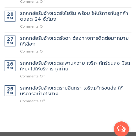
on
Comments Off
เขต
คน
รถ
สาธุประดิษฐ์
ยก
6
รถหกล้อรับจ้างเขตรัชโยธิน พร้อม ให้บริการกับลูกค้า
รถ
28
เพิ่ม
ล้อ
เรา
Mar
ตลอด 24 ชั่วโมง
รับจ้าง
มี
on
Comments Off
เขต
หลาย
รถ
พระราม9
ขนาด
หก
รถหกล้อรับจ้างเขตรัชดา ช่องทางการติดต่อมากมาย
เจ
27
ให้
ล้อ
ริญ
Mar
ให้เลือก
เลือก
รับจ้าง
ภัทร์
on
Comments Off
เขต
ขนส่ง
รถ
รัช
บริการ
หก
รถหกล้อรับจ้างเขตสะพานควาย เจริญภัทร์ขนส่ง มีรถ
โยธิน
26
ทั่วไป
ล้อ
พร้อม
Mar
ใหม่ๆไว้ให้บริการทุกท่าน
รับจ้าง
ให้
on
Comments Off
เขต
บริการ
รถ
รัช
กับ
หก
รถหกล้อรับจ้างเขตรามอินทรา เจริญภัทร์ขนส่ง ให้
ดา
25
ลูกค้า
ล้อ
ช่อง
Mar
บริการอย่างไรบ้าง
ตลอด
รับจ้าง
ทางการ
24
on
Comments Off
เขต
ติดต่อ
ชั่วโมง
รถ
สะพานควาย
มากมาย
หก
เจ
ให้
ล้อ
ริญ
เลือก
รับจ้าง
ภัทร์
เขต
ขนส่ง
รามอินทรา
มี