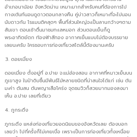
อำเภอนาน้อย จังหวัดน่าน เหมาะมากสำหรับคนที่ต้องการไป
กางเต้นท์นอนดูดาวตอนกลางคืน คู่บ่าวสาวก็เหมาะที่จะไปนอน
นับดาวกัน โรแมนติคสุดๆ พื้นที่ส่วนใหญ่จะเป็นลานกว้างๆตาม
สันเขา ตอนเช้าตื่นมาชมทะเลหมอก ส่วนตอนเย็นก็ดู
พระอาทิตย์ตก ท้องฟ้าสีทอง อากาศเย็นแบบไม่ต้องบรรยาย
เลยนะครับ ใครชอบการท่องเที่ยวสไตล์นี้ต้องมานะครับ
ดอยเมี่ยง
ดอยเมี่ยง ตั้งอยู่ที่ อ.ปาย จ.แม่ฮ่องสอน อากาศที่หนาวเย็นบน
ภูเขาสูง ในป่าดิบชื้นมีพันธ์ไม้หลายชนิดที่น่าสนใจได้แก่ เช่น ต้น
มะค่า ต้นสน ต้นพญาเสือโคร่ง จุดชมวิวก็สวยมากมองลงมา
เห็น อ.ปาย เลยที่เดียว
ภูกระดึง
ภูกระดึง แหล่งท่องเที่ยวยอดนิยมของจังหวัดเลย ต้องบอก
เลยว่า ไปกี่ครั้งก็ไม่เคยเบื่อ เพราะเป็นการท่องเที่ยวทั้งเหนื่อย