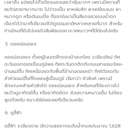
เวลาขึ้น แต่พอไปถึงต้องบอกเลยว่าคุ้มมากๆ เพราะมีสถานที่
ชมวิวสวยๆมากมาย ไม่ว่าจะเป็น ผาหล่มสัก ผาเหยียบเมฆ ผา
หมากดูก หรือต้นเมเปิ้ล ที่ออกใบมาเป็นสีแดงสวยบนน้ำตก
เรียกได้ว่ามาที่เดียวแต่ได้ดูธรรมชาติหลากหลายที่มาก สำหรับ
ท่านไหนที่ยังไม่เคยไปสัมผัสบรรยากาศหนาวๆที่นี่ต้องไปครับ
ดอยม่อนจอง
ดอยม่อนจอง ตั้งอยู่ในเขตลึกของป่าอมก๋อย จ.เชียงใหม่ ทิศ
ตะวันออกจรดเขื่อนภูมิพล ทิศตะวันตกติดกับถนนสายอมก๋อย-
บ้านแม่ตื่น ทิศเหนือจรดกับพื้นที่อำเภอดอยเต่า ทิศใต้จรดกับ
ลำห้วยแม่ตื่นที่ไหลลงสู่เขื่อนภูมิ เรียกว่า หัวสิงห์ เพราะมี
ลักษณะคล้ายหัวสิงโต ดอยม่อนจอง สำหรับคนที่ต้องการไป
ชมวิวดูอาทิตย์ขึ้น หรืออาทิตย์ตก ส่วนความหนาวเย็น ไม่ต้อง
พูดถึงครับ หนาวใช่ย่อยเลยทีเดียวนะครับ
ภูชี้ฟ้า
ภูชี้ฟ้า จ.เชียงราย มีความสูงจากระดับน้ำทะเลประมาณ 1,628