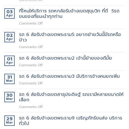
เขต
แถว
รถ
เทพารักษ์
ไหน
หก
ที่ไหนให้บริการ รถหกล้อรับจ้างเขตสุขุมวิท ที่ดี 5รถ
ประทับ
03
บ้าง
ล้อ
ใจ
Apr
ขนของที่แนะนำทุกท่าน
รับจ้าง
ใน
on
Comments Off
เขต
งาน
ที่ไหน
ทองหล่อ
บริการ
ให้
รถ 6 ล้อรับจ้างเขตพระราม5 อยากย้ายวันนี้มีรถหรือ
เรา
02
ของ
บริการ
คัด
Apr
ป่าว
เรา
รถ
เลือก
แน่นอน
on
Comments Off
หก
พนักงาน
รถ
ล้อ
ทุก
6
รถ 6 ล้อรับจ้างเขตพระราม2 เจ้านี้ย้ายของดีมั้ย
รับจ้าง
01
คน
ล้อ
เขต
Apr
งาน
on
Comments Off
รับจ้าง
สุขุมวิท
ให้
รถ
เขต
ที่
พนักงาน
6
รถ 6 ล้อรับจ้างเขตพระราม3 มีบริการจ้างคนยกเพิ่ม
31
พระราม5
ดี
ลูกค้า
ล้อ
Mar
อยาก
5รถ
on
Comments Off
รับจ้าง
ย้าย
ขน
รถ
เขต
วัน
ของ
6
รถ 6 ล้อรับจ้างเขตสาธุประดิษฐ์ รถเรามีหลายขนาดให้
30
พระราม2
นี้
ที่
ล้อ
Mar
เลือก
เจ้า
มี
แนะนำ
รับจ้าง
นี้
รถ
ทุก
on
Comments Off
เขต
ย้าย
หรือ
ท่าน
รถ
พระราม3
ของดี
ป่าว
6
รถ 6 ล้อรับจ้างเขตพระราม9 เจริญภัทร์ขนส่ง บริการ
มี
29
มั้ย
ล้อ
บริการ
Mar
ทั่วไป
รับจ้าง
จ้าง