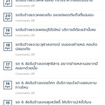
รถรับจ้างแถวสะพานใหม่ ทราบราคาก่อนได้ใช้งาน
21
รับจ้าง
แถว
Apr
ขน
on
Comments Off
พหลโยธิน
ของ
รถ
แถว
ที่
รับจ้าง
รถรับจ้างแถวคลองตัน ของปลอดภัยถึงที่แน่นอน
20
นี้
บริการ
แถว
Apr
ต้อง
ดี
on
Comments Off
สะพาน
เจ้า
ที่สุด
รถ
ใหม่
นี้
062-
รับจ้าง
รถรับจ้างแถวเพชรบุรีตัดใหม่ บริการดีต้องเจ้านี้เลย
19
ทราบ
เลย
4976747
แถว
Apr
ราคา
on
Comments Off
คลองตัน
ก่อน
รถ
ของ
ได้
รับจ้าง
รถรับจ้างแถวม.จุฬาลงกรณ์ ขนของย้ายหอ คอนโด
18
ปลอดภัย
ใช้
แถว
Apr
ปลอดภัย
ถึงที่
งาน
เพชรบุรี
แน่นอน
on
Comments Off
ตัด
รถ
ใหม่
รับ
รถ 6 ล้อรับจ้างเขตสุทธิสาร อยากย้ายหลานอยากมี
บริการ
17
จ้าง
ดี
Apr
คนยกด้วยมั้ย
แถวม.จุฬาลงกรณ์
ต้อง
on
Comments Off
ขน
เจ้า
รถ
ของ
นี้
6
รถ 6 ล้อรับจ้างเขตอโศก มีบริการอะไรบ้างสอบถาม
ย้าย
16
เลย
ล้อ
หอ
Apr
ทางไหน
รับจ้าง
คอน
on
Comments Off
เขต
โด
รถ
สุทธิสาร
ปลอดภัย
6
รถ 6 ล้อรับจ้างเขตสุขสวัสดิ์ ให้บริการ24ชั่วโมง
อยาก
15
ล้อ