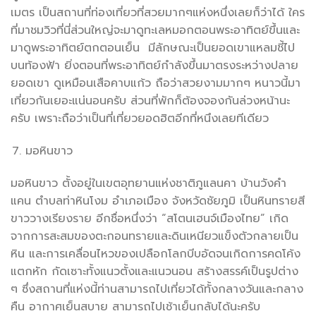
เมตร เป็นสถานที่ท่องเที่ยวที่สวยมากๆแห่งหนึ่งเลยก็ว่าได้ ใคร
ที่มาชมวิวที่นี่ส่วนใหญ่จะมาดูทะเลหมอกตอนพระอาทิตย์ขึ้นและ
มาดูพระอาทิตย์ตกตอนเย็น มีลักษณะเป็นยอดเขาแหลมชี้ไป
บนท้องฟ้า ยิ่งตอนที่พระอาทิตย์กำลังขึ้นมาตรงระหว่างปลาย
ยอดเขา ดูเหมือนเสือคาบแก้ว ถือว่าสวยงามมากๆ หนาวนี้มา
เที่ยวกันเยอะแน่นอนครับ ส่วนที่พักก็ต้องจองกันล่วงหน้านะ
ครับ เพราะถือว่าเป็นที่เที่ยวยอดฮิตอีกที่หนึงเลยทีเดียว
มอหินขาว
มอหินขาว ตั้งอยู่ในเขตอุทยานแห่งชาติภูแลนคา บ้านวังคำ
แคน ตำบลท่าหินโงม อำเภอเมือง จังหวัดชัยภูมิ เป็นหินทรายสี
ขาววางเรียงราย อีกชื่อหนึ่งว่า “สโตนเฮนจ์เมืองไทย” เกิด
จากการสะสมของตะกอนทรายและดินเหนียวแข็งตัวกลายเป็น
หิน และการเคลื่อนไหวของเปลือกโลกบีบอัดจนเกิดการคดโค้ง
แตกหัก กัดเซาะทั้งแนวตั้งและแนวนอน สร้างสรรค์เป็นรูปต่าง
ๆ ซึ่งสถานที่แห่งนี้ท่านสามารถไปเที่ยวได้ทั้งกลางวันและกลาง
คืน อากาศเย็นสบาย สามารถไปเช้าเย็นกลับได้นะครับ