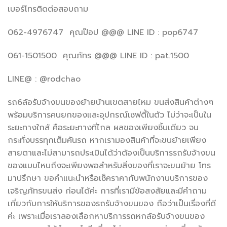
เบอร์โทรติดต่อสอบถาม
062-4976747 คุณป๊อป @@@ LINE ID : pop6747
061-1501500 คุณภัทร @@@ LINE ID : pat.1500
LINE@ : @rodchao
รถ6ล้อรับจ้างขนของย้ายบ้านเขตสายไหม ขนส่งสินค้าต่างๆ
พร้อมบริการคนยกของและอุปกรณ์เซฟตี้ในตัว ไม่ว่าจะเป็นใน
ระยะทางใกล้ คือระยะทางที่ไกล ผลของเพียงชิ้นเดียว จน
กระทั่งบรรทุกเต็มคันรถ หากเรามองสินค้าที่จะขนย้ายเพียง
สายตาและไม่สามารถประเมินได้ว่าต้องเป็นบริการรถรับจ้างขน
ของแบบไหนถึงจะเพียงพอสำหรับสิ่งของที่เราจะขนย้าย โทร
มาปรึกษา ขอคำแนะนำหรือเช็คราคากับพนักงานบริการของ
เจริญภัทรขนส่ง ก่อนได้ค่ะ การที่เรามีข้อสงสัยและมีคำถาม
เกี่ยวกับการให้บริการของรถรับจ้างขนของ ถือว่าเป็นเรื่องที่ดี
ค่ะ เพราะเมื่อเราลองเลือกหาบริการรถหกล้อรับจ้างขนของ