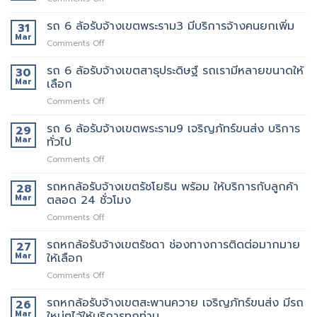
รับจ้าง
สุขุมวิท
ให้
รถ
เขต
ที่
พนักงาน
6
รถ 6 ล้อรับจ้างเขตพระราม3 มีบริการจ้างคนยกเพิ่ม
31
พระราม5
ดี
ลูกค้า
ล้อ
Mar
อยาก
5รถ
on
Comments Off
รับจ้าง
ย้าย
ขน
รถ
เขต
วัน
ของ
6
รถ 6 ล้อรับจ้างเขตสาธุประดิษฐ์ รถเรามีหลายขนาดให้
30
พระราม2
นี้
ที่
ล้อ
Mar
เลือก
เจ้า
มี
แนะนำ
รับจ้าง
นี้
รถ
ทุก
on
Comments Off
เขต
ย้าย
หรือ
ท่าน
รถ
พระราม3
ของดี
ป่าว
6
รถ 6 ล้อรับจ้างเขตพระราม9 เจริญภัทร์ขนส่ง บริการ
มี
29
มั้ย
ล้อ
บริการ
Mar
ทั่วไป
รับจ้าง
จ้าง
on
Comments Off
เขต
คน
รถ
สาธุประดิษฐ์
ยก
6
รถหกล้อรับจ้างเขตรัชโยธิน พร้อม ให้บริการกับลูกค้า
รถ
28
เพิ่ม
ล้อ
เรา
Mar
ตลอด 24 ชั่วโมง
รับจ้าง
มี
on
Comments Off
เขต
หลาย
รถ
พระราม9
ขนาด
หก
รถหกล้อรับจ้างเขตรัชดา ช่องทางการติดต่อมากมาย
เจ
27
ให้
ล้อ
ริญ
Mar
ให้เลือก
เลือก
รับจ้าง
ภัทร์
on
Comments Off
เขต
ขนส่ง
รถ
รัช
บริการ
หก
รถหกล้อรับจ้างเขตสะพานควาย เจริญภัทร์ขนส่ง มีรถ
โยธิน
26
ทั่วไป
ล้อ
พร้อม
Mar
ใหม่ๆไว้ให้บริการทุกท่าน