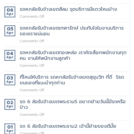
รถ
เขต
เจ้า
หก
รถหกล้อรับจ้างเขตสีลม จุดบริการมีแถวไหนบ้าง
06
ราชเทวี
อื่น
ล้อ
Apr
ขน
on
Comments Off
รับจ้าง
ย้าย
รถ
เขต
บ้าน
หก
รถหกล้อรับจ้างเขตเทพารักษ์ ประทับใจในงานบริการ
05
สยาม
รับจ้าง
ล้อ
Apr
ของเราแน่นอน
กับ
ขน
รับจ้าง
วิธี
ของ
on
Comments Off
เขต
การ
ราคา
รถ
สีลม
ให้
ถูก
หก
รถหกล้อรับจ้างเขตทองหล่อ เราคัดเลือกพนักงานทุก
จุด
04
บริการ
ล้อ
บริการ
Apr
คน งานให้พนักงานลูกค้า
มากมาย
รับจ้าง
มี
on
Comments Off
เขต
แถว
รถ
เทพารักษ์
ไหน
หก
ที่ไหนให้บริการ รถหกล้อรับจ้างเขตสุขุมวิท ที่ดี 5รถ
ประทับ
03
บ้าง
ล้อ
ใจ
Apr
ขนของที่แนะนำทุกท่าน
รับจ้าง
ใน
on
Comments Off
เขต
งาน
ที่ไหน
ทองหล่อ
บริการ
ให้
รถ 6 ล้อรับจ้างเขตพระราม5 อยากย้ายวันนี้มีรถหรือ
เรา
02
ของ
บริการ
คัด
Apr
ป่าว
เรา
รถ
เลือก
แน่นอน
on
Comments Off
หก
พนักงาน
รถ
ล้อ
ทุก
6
รถ 6 ล้อรับจ้างเขตพระราม2 เจ้านี้ย้ายของดีมั้ย
รับจ้าง
01
คน
ล้อ
เขต
Apr
งาน
on
Comments Off