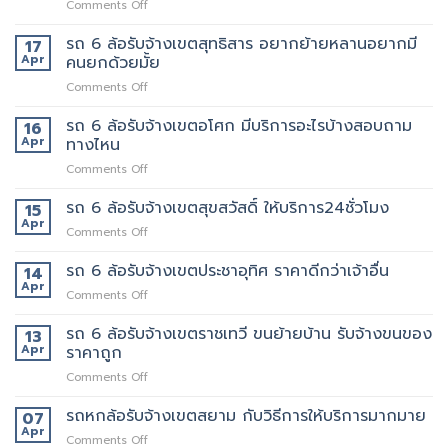
on
Comments Off
ตัด
รถ
ใหม่
รับ
รถ 6 ล้อรับจ้างเขตสุทธิสาร อยากย้ายหลานอยากมี
บริการ
17
จ้าง
ดี
Apr
คนยกด้วยมั้ย
แถวม.จุฬาลงกรณ์
ต้อง
on
Comments Off
ขน
เจ้า
รถ
ของ
นี้
6
รถ 6 ล้อรับจ้างเขตอโศก มีบริการอะไรบ้างสอบถาม
ย้าย
16
เลย
ล้อ
หอ
Apr
ทางไหน
รับจ้าง
คอน
on
Comments Off
เขต
โด
รถ
สุทธิสาร
ปลอดภัย
6
รถ 6 ล้อรับจ้างเขตสุขสวัสดิ์ ให้บริการ24ชั่วโมง
อยาก
15
ล้อ
ย้าย
Apr
on
Comments Off
รับจ้าง
หลาน
รถ
เขต
อยาก
6
รถ 6 ล้อรับจ้างเขตประชาอุทิศ ราคาดีกว่าเจ้าอื่น
14
อโศก
มี
ล้อ
Apr
มี
คน
on
Comments Off
รับจ้าง
บริการ
ยก
รถ
เขต
อะไร
ด้วย
6
รถ 6 ล้อรับจ้างเขตราชเทวี ขนย้ายบ้าน รับจ้างขนของ
13
สุขสวัสดิ์
บ้าง
มั้ย
ล้อ
Apr
ราคาถูก
ให้
สอบถาม
รับจ้าง
บริการ24ชั่วโมง
ทาง
on
Comments Off
เขต
ไหน
รถ
ประชาอุทิศ
6
รถหกล้อรับจ้างเขตสยาม กับวิธีการให้บริการมากมาย
ราคา
07
ล้อ
ดี
Apr
on
Comments Off
รับจ้าง
กว่า