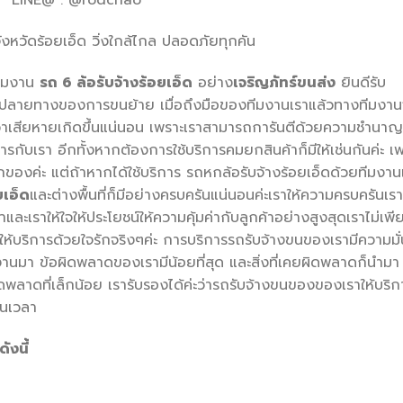
LINE@ : @rodchao
ังหวัดร้อยเอ็ด วิ่งใกล้ไกล ปลอดภัยทุกคัน
ทีมงาน
รถ 6 ล้อรับจ้างร้อยเอ็ด
อย่าง
เจริญภัทร์ขนส่ง
ยินดีรับ
ุดปลายทางของการขนย้าย เมื่อถึงมือของทีมงานเราแล้วทางทีมงาน
ีคำว่าเสียหายเกิดขึ้นแน่นอน เพราะเราสามารถการันตีด้วยความชำนาญ
รกับเรา อีกทั้งหากต้องการใช้บริการคมยกสินค้าก็มีให้เช่นกันค่ะ เ
อคนยกของค่ะ แต่ถ้าหากได้ใช้บริการ รถหกล้อรับจ้างร้อยเอ็ดด้วยทีมงาน
ยเอ็ด
และต่างพื้นที่ก็มีอย่างครบครันแน่นอนค่ะเราให้ความครบครันเรา
และเราให้ใจให้ประโยชน์ให้ความคุ้มค่ากับลูกค้าอย่างสูงสุดเราไม่เพี
ี่จะให้บริการด้วยใจรักจริงๆค่ะ การบริการรถรับจ้างขนของเรามีความมั
านมา ข้อผิดพลาดของเรามีน้อยที่สุด และสิ่งที่เคยผิดพลาดก็นำมา
ิดพลาดที่เล็กน้อย เรารับรองได้ค่ะว่ารถรับจ้างขนของของเราให้บริก
ันเวลา
ังนี้