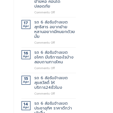
ย้ายหอ คอนโด
ตัด
ปลอดภัย
ใหม่
บริการ
on
Comments Off
ดี
รถ
ต้อง
รับ
รถ 6 ล้อรับจ้างเขต
17
เจ้า
จ้าง
Apr
สุทธิสาร อยากย้าย
นี้
แถวม.จุฬาลงกรณ์
หลานอยากมีคนยกด้วย
เลย
ขน
มั้ย
ของ
ย้าย
on
Comments Off
หอ
รถ
คอน
6
รถ 6 ล้อรับจ้างเขต
16
โด
ล้อ
Apr
อโศก มีบริการอะไรบ้าง
ปลอดภัย
รับจ้าง
สอบถามทางไหน
เขต
on
Comments Off
สุทธิสาร
รถ
อยาก
6
ย้าย
รถ 6 ล้อรับจ้างเขต
15
ล้อ
หลาน
Apr
สุขสวัสดิ์ ให้
รับจ้าง
อยาก
บริการ24ชั่วโมง
เขต
มี
on
Comments Off
อโศก
คน
รถ
มี
ยก
6
บริการ
รถ 6 ล้อรับจ้างเขต
ด้วย
14
ล้อ
อะไร
มั้ย
Apr
ประชาอุทิศ ราคาดีกว่า
รับจ้าง
บ้าง
เจ้าอื่น