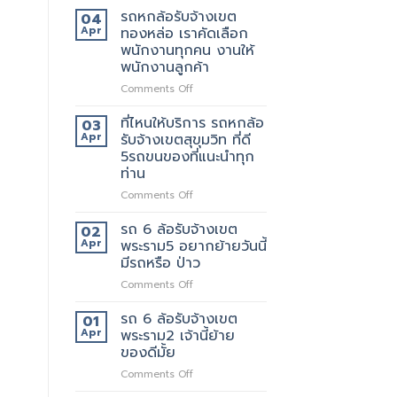
มี
หก
รถหกล้อรับจ้างเขต
04
แถว
ล้อ
Apr
ทองหล่อ เราคัดเลือก
ไหน
รับจ้าง
พนักงานทุกคน งานให้
บ้าง
เขต
พนักงานลูกค้า
เทพารักษ์
ประทับ
on
Comments Off
ใจ
รถ
ใน
หก
ที่ไหนให้บริการ รถหกล้อ
03
งาน
ล้อ
Apr
รับจ้างเขตสุขุมวิท ที่ดี
บริการ
รับจ้าง
5รถขนของที่แนะนำทุก
ของ
เขต
ท่าน
เรา
ทองหล่อ
แน่นอน
เรา
on
Comments Off
คัด
ที่ไหน
เลือก
ให้
รถ 6 ล้อรับจ้างเขต
02
พนักงาน
บริการ
Apr
พระราม5 อยากย้ายวันนี้
ทุก
รถ
มีรถหรือ ป่าว
คน
หก
งาน
on
Comments Off
ล้อ
ให้
รถ
รับจ้าง
พนักงาน
6
เขต
รถ 6 ล้อรับจ้างเขต
01
ลูกค้า
ล้อ
สุขุมวิท
Apr
พระราม2 เจ้านี้ย้าย
รับจ้าง
ที่
ของดีมั้ย
เขต
ดี
on
Comments Off
พระราม5
5รถ
รถ
อยาก
ขน