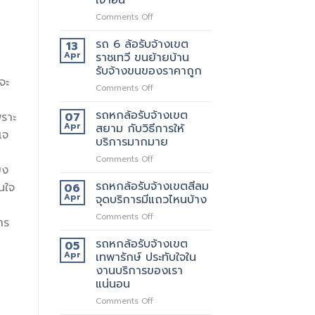
เขต
สอบถาม
on
Comments Off
สุขสวัสดิ์
ทาง
รถ
ให้
ไหน
6
บริการ24ชั่วโมง
รถ 6 ล้อรับจ้างเขต
13
ล้อ
Apr
ราชเทวี ขนย้ายบ้าน
รับจ้าง
รับจ้างขนของราคาถูก
เขต
จะ
on
Comments Off
ประชาอุทิศ
รถ
ราคา
6
ดี
รถหกล้อรับจ้างเขต
07
พราะ
ล้อ
กว่า
Apr
สยาม กับวิธีการให้
เจ
รับจ้าง
เจ้า
บริการมากมาย
เขต
อื่น
on
Comments Off
ราชเทวี
ยง
รถ
ขน
หก
ย้าย
รถหกล้อรับจ้างเขตสีลม
่นใจ
06
ล้อ
บ้าน
Apr
จุดบริการมีแถวไหนบ้าง
รับจ้าง
รับจ้าง
on
Comments Off
เขต
ขน
าร
รถ
สยาม
ของ
หก
รถหกล้อรับจ้างเขต
กับ
ราคา
05
ล้อ
วิธี
Apr
เทพารักษ์ ประทับใจใน
ถูก
รับจ้าง
การ
งานบริการของเรา
เขต
ให้
แน่นอน
สีลม
บริการ
จุด
on
Comments Off
มากมาย
บริการ
รถ