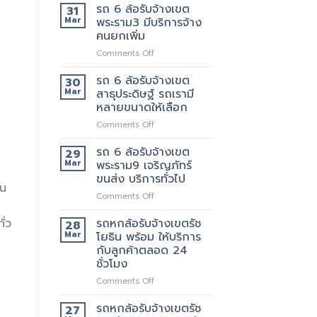
6
ย้าย
รถ 6 ล้อรับจ้างเขต
ของ
31
ล้อ
วัน
ที่
Mar
พระราม3 มีบริการจ้าง
รับจ้าง
นี้
แนะนำ
คนยกเพิ่ม
เขต
มี
ทุก
on
Comments Off
พระราม2
รถ
ท่าน
รถ
เจ้า
หรือ
6
นี้
รถ 6 ล้อรับจ้างเขต
ป่าว
30
ล้อ
ย้าย
Mar
สาธุประดิษฐ์ รถเรามี
รับจ้าง
ของดี
หลายขนาดให้เลือก
เขต
มั้ย
on
Comments Off
พระราม3
รถ
มี
6
บริการ
รถ 6 ล้อรับจ้างเขต
29
ล้อ
จ้าง
Mar
พระราม9 เจริญภัทร์
รับจ้าง
คน
ขนส่ง บริการทั่วไป
เขต
ยก
ัน
on
Comments Off
สาธุประดิษฐ์
เพิ่ม
รถ
รถ
6
เรา
ั่ว
รถหกล้อรับจ้างเขตรัช
28
ล้อ
มี
Mar
โยธิน พร้อม ให้บริการ
รับจ้าง
หลาย
กับลูกค้าตลอด 24
เขต
ขนาด
ชั่วโมง
พระราม9
ให้
เจ
เลือก
on
Comments Off
ริญ
รถ
ภัทร์
หก
รถหกล้อรับจ้างเขตรัช
27
ขนส่ง
ล้อ