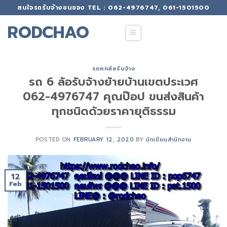
Skip
สนใจรถรับจ้างขนของ TEL : 062-4976747, 061-1501500
to
RODCHAO
content
รถหกล้อรับจ้าง
รถ 6 ล้อรับจ้างย้ายบ้านเขตประเวศ
062-4976747 คุณป๊อป ขนส่งสินค้า
ทุกชนิดด้วยราคายุติธรรม
POSTED ON
FEBRUARY 12, 2020
BY
นักเขียนสำนักงาน
12
Feb