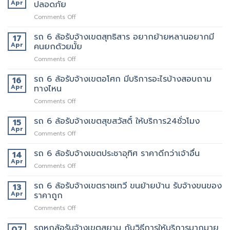
แถว
Apr
ปลอดภัย
ถึงที่
งาน
เพชรบุรี
แน่นอน
on
Comments Off
ตัด
รถ
ใหม่
รับ
รถ 6 ล้อรับจ้างเขตสุทธิสาร อยากย้ายหลานอยากมี
บริการ
17
จ้าง
ดี
Apr
คนยกด้วยมั้ย
แถวม.จุฬาลงกรณ์
ต้อง
on
Comments Off
ขน
เจ้า
รถ
ของ
นี้
6
รถ 6 ล้อรับจ้างเขตอโศก มีบริการอะไรบ้างสอบถาม
ย้าย
16
เลย
ล้อ
หอ
Apr
ทางไหน
รับจ้าง
คอน
on
Comments Off
เขต
โด
รถ
สุทธิสาร
ปลอดภัย
6
รถ 6 ล้อรับจ้างเขตสุขสวัสดิ์ ให้บริการ24ชั่วโมง
อยาก
15
ล้อ
ย้าย
Apr
on
Comments Off
รับจ้าง
หลาน
รถ
เขต
อยาก
6
รถ 6 ล้อรับจ้างเขตประชาอุทิศ ราคาดีกว่าเจ้าอื่น
14
อโศก
มี
ล้อ
Apr
มี
คน
on
Comments Off
รับจ้าง
บริการ
ยก
รถ
เขต
อะไร
ด้วย
6
รถ 6 ล้อรับจ้างเขตราชเทวี ขนย้ายบ้าน รับจ้างขนของ
13
สุขสวัสดิ์
บ้าง
มั้ย
ล้อ
Apr
ราคาถูก
ให้
สอบถาม
รับจ้าง
บริการ24ชั่วโมง
ทาง
on
Comments Off
เขต
ไหน
รถ
ประชาอุทิศ
6
รถหกล้อรับจ้างเขตสยาม กับวิธีการให้บริการมากมาย
ราคา
07