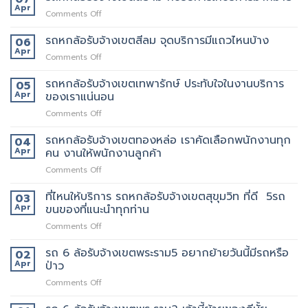
ล้อ
ดี
Apr
on
Comments Off
รับจ้าง
กว่า
รถ
เขต
เจ้า
หก
รถหกล้อรับจ้างเขตสีลม จุดบริการมีแถวไหนบ้าง
06
ราชเทวี
อื่น
ล้อ
Apr
ขน
on
Comments Off
รับจ้าง
ย้าย
รถ
เขต
บ้าน
หก
รถหกล้อรับจ้างเขตเทพารักษ์ ประทับใจในงานบริการ
05
สยาม
รับจ้าง
ล้อ
Apr
ของเราแน่นอน
กับ
ขน
รับจ้าง
วิธี
ของ
on
Comments Off
เขต
การ
ราคา
รถ
สีลม
ให้
ถูก
หก
รถหกล้อรับจ้างเขตทองหล่อ เราคัดเลือกพนักงานทุก
จุด
04
บริการ
ล้อ
บริการ
Apr
คน งานให้พนักงานลูกค้า
มากมาย
รับจ้าง
มี
on
Comments Off
เขต
แถว
รถ
เทพารักษ์
ไหน
หก
ที่ไหนให้บริการ รถหกล้อรับจ้างเขตสุขุมวิท ที่ดี 5รถ
ประทับ
03
บ้าง
ล้อ
ใจ
Apr
ขนของที่แนะนำทุกท่าน
รับจ้าง
ใน
on
Comments Off
เขต
งาน
ที่ไหน
ทองหล่อ
บริการ
ให้
รถ 6 ล้อรับจ้างเขตพระราม5 อยากย้ายวันนี้มีรถหรือ
เรา
02
ของ
บริการ
คัด
Apr
ป่าว
เรา
รถ
เลือก
แน่นอน
on
Comments Off
หก
พนักงาน
รถ
ล้อ
ทุก
6
รับจ้าง