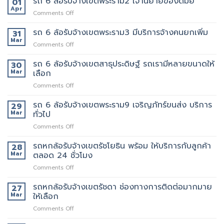
รถ 6 ล้อรับจ้างเขตพระราม2 เจ้านี้ย้ายของดีมั้ย
01
คน
ล้อ
เขต
Apr
งาน
on
Comments Off
รับจ้าง
สุขุมวิท
ให้
รถ
เขต
ที่
พนักงาน
6
รถ 6 ล้อรับจ้างเขตพระราม3 มีบริการจ้างคนยกเพิ่ม
31
พระราม5
ดี
ลูกค้า
ล้อ
Mar
อยาก
5รถ
on
Comments Off
รับจ้าง
ย้าย
ขน
รถ
เขต
วัน
ของ
6
รถ 6 ล้อรับจ้างเขตสาธุประดิษฐ์ รถเรามีหลายขนาดให้
30
พระราม2
นี้
ที่
ล้อ
Mar
เลือก
เจ้า
มี
แนะนำ
รับจ้าง
นี้
รถ
ทุก
on
Comments Off
เขต
ย้าย
หรือ
ท่าน
รถ
พระราม3
ของดี
ป่าว
6
รถ 6 ล้อรับจ้างเขตพระราม9 เจริญภัทร์ขนส่ง บริการ
มี
29
มั้ย
ล้อ
บริการ
Mar
ทั่วไป
รับจ้าง
จ้าง
on
Comments Off
เขต
คน
รถ
สาธุประดิษฐ์
ยก
6
รถหกล้อรับจ้างเขตรัชโยธิน พร้อม ให้บริการกับลูกค้า
รถ
28
เพิ่ม
ล้อ
เรา
Mar
ตลอด 24 ชั่วโมง
รับจ้าง
มี
on
Comments Off
เขต
หลาย
รถ
พระราม9
ขนาด
หก
รถหกล้อรับจ้างเขตรัชดา ช่องทางการติดต่อมากมาย
เจ
27
ให้
ล้อ
ริญ
Mar
ให้เลือก
เลือก
รับจ้าง
ภัทร์
on
Comments Off
เขต
ขนส่ง
รถ
รัช
บริการ