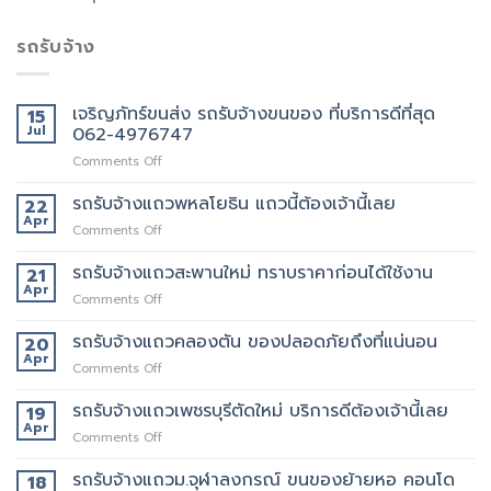
รถรับจ้าง
เจริญภัทร์ขนส่ง รถรับจ้างขนของ ที่บริการดีที่สุด
15
Jul
062-4976747
on
Comments Off
เจ
ริญ
รถรับจ้างแถวพหลโยธิน แถวนี้ต้องเจ้านี้เลย
22
ภัทร์
Apr
on
Comments Off
ขนส่ง
รถ
รถ
รับจ้าง
รถรับจ้างแถวสะพานใหม่ ทราบราคาก่อนได้ใช้งาน
21
รับจ้าง
แถว
Apr
ขน
on
Comments Off
พหลโยธิน
ของ
รถ
แถว
ที่
รับจ้าง
รถรับจ้างแถวคลองตัน ของปลอดภัยถึงที่แน่นอน
20
นี้
บริการ
แถว
Apr
ต้อง
ดี
on
Comments Off
สะพาน
เจ้า
ที่สุด
รถ
ใหม่
นี้
062-
รับจ้าง
รถรับจ้างแถวเพชรบุรีตัดใหม่ บริการดีต้องเจ้านี้เลย
19
ทราบ
เลย
4976747
แถว
Apr
ราคา
on
Comments Off
คลองตัน
ก่อน
รถ
ของ
ได้
รับจ้าง
รถรับจ้างแถวม.จุฬาลงกรณ์ ขนของย้ายหอ คอนโด
18
ปลอดภัย
ใช้