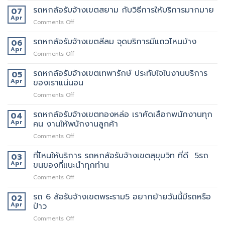
ประชาอุทิศ
6
รถหกล้อรับจ้างเขตสยาม กับวิธีการให้บริการมากมาย
ราคา
07
ล้อ
ดี
Apr
on
Comments Off
รับจ้าง
กว่า
รถ
เขต
เจ้า
หก
รถหกล้อรับจ้างเขตสีลม จุดบริการมีแถวไหนบ้าง
06
ราชเทวี
อื่น
ล้อ
Apr
ขน
on
Comments Off
รับจ้าง
ย้าย
รถ
เขต
บ้าน
หก
รถหกล้อรับจ้างเขตเทพารักษ์ ประทับใจในงานบริการ
05
สยาม
รับจ้าง
ล้อ
Apr
ของเราแน่นอน
กับ
ขน
รับจ้าง
วิธี
ของ
on
Comments Off
เขต
การ
ราคา
รถ
สีลม
ให้
ถูก
หก
รถหกล้อรับจ้างเขตทองหล่อ เราคัดเลือกพนักงานทุก
จุด
04
บริการ
ล้อ
บริการ
Apr
คน งานให้พนักงานลูกค้า
มากมาย
รับจ้าง
มี
on
Comments Off
เขต
แถว
รถ
เทพารักษ์
ไหน
หก
ที่ไหนให้บริการ รถหกล้อรับจ้างเขตสุขุมวิท ที่ดี 5รถ
ประทับ
03
บ้าง
ล้อ
ใจ
Apr
ขนของที่แนะนำทุกท่าน
รับจ้าง
ใน
on
Comments Off
เขต
งาน
ที่ไหน
ทองหล่อ
บริการ
ให้
รถ 6 ล้อรับจ้างเขตพระราม5 อยากย้ายวันนี้มีรถหรือ
เรา
02
ของ
บริการ
คัด
Apr
ป่าว
เรา
รถ
เลือก
แน่นอน
on
Comments Off
หก
พนักงาน