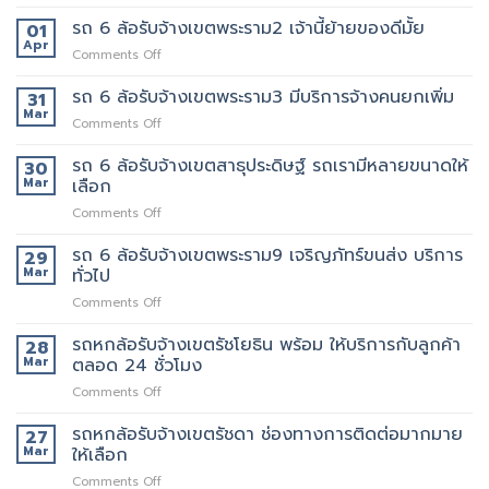
รถ
ล้อ
ทุก
6
รถ 6 ล้อรับจ้างเขตพระราม2 เจ้านี้ย้ายของดีมั้ย
รับจ้าง
01
คน
ล้อ
เขต
Apr
งาน
on
Comments Off
รับจ้าง
สุขุมวิท
ให้
รถ
เขต
ที่
พนักงาน
6
รถ 6 ล้อรับจ้างเขตพระราม3 มีบริการจ้างคนยกเพิ่ม
31
พระราม5
ดี
ลูกค้า
ล้อ
Mar
อยาก
5รถ
on
Comments Off
รับจ้าง
ย้าย
ขน
รถ
เขต
วัน
ของ
6
รถ 6 ล้อรับจ้างเขตสาธุประดิษฐ์ รถเรามีหลายขนาดให้
30
พระราม2
นี้
ที่
ล้อ
Mar
เลือก
เจ้า
มี
แนะนำ
รับจ้าง
นี้
รถ
ทุก
on
Comments Off
เขต
ย้าย
หรือ
ท่าน
รถ
พระราม3
ของดี
ป่าว
6
รถ 6 ล้อรับจ้างเขตพระราม9 เจริญภัทร์ขนส่ง บริการ
มี
29
มั้ย
ล้อ
บริการ
Mar
ทั่วไป
รับจ้าง
จ้าง
on
Comments Off
เขต
คน
รถ
สาธุประดิษฐ์
ยก
6
รถหกล้อรับจ้างเขตรัชโยธิน พร้อม ให้บริการกับลูกค้า
รถ
28
เพิ่ม
ล้อ
เรา
Mar
ตลอด 24 ชั่วโมง
รับจ้าง
มี
on
Comments Off
เขต
หลาย
รถ
พระราม9
ขนาด
หก
รถหกล้อรับจ้างเขตรัชดา ช่องทางการติดต่อมากมาย
เจ
27
ให้
ล้อ
ริญ
Mar
ให้เลือก
เลือก
รับจ้าง
ภัทร์
on
Comments Off
เขต
ขนส่ง