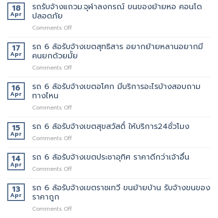
ได้
รับจ้าง
รถรับจ้างแถวม.จุฬาลงกรณ์ ขนของย้ายหอ คอนโด
18
ปลอดภัย
ใช้
แถว
Apr
ปลอดภัย
ถึงที่
งาน
เพชรบุรี
แน่นอน
on
Comments Off
ตัด
รถ
ใหม่
รับ
รถ 6 ล้อรับจ้างเขตสุทธิสาร อยากย้ายหลานอยากมี
บริการ
17
จ้าง
ดี
Apr
คนยกด้วยมั้ย
แถวม.จุฬาลงกรณ์
ต้อง
on
Comments Off
ขน
เจ้า
รถ
ของ
นี้
6
รถ 6 ล้อรับจ้างเขตอโศก มีบริการอะไรบ้างสอบถาม
ย้าย
16
เลย
ล้อ
หอ
Apr
ทางไหน
รับจ้าง
คอน
on
Comments Off
เขต
โด
รถ
สุทธิสาร
ปลอดภัย
6
รถ 6 ล้อรับจ้างเขตสุขสวัสดิ์ ให้บริการ24ชั่วโมง
อยาก
15
ล้อ
ย้าย
Apr
on
Comments Off
รับจ้าง
หลาน
รถ
เขต
อยาก
6
รถ 6 ล้อรับจ้างเขตประชาอุทิศ ราคาดีกว่าเจ้าอื่น
14
อโศก
มี
ล้อ
Apr
มี
คน
on
Comments Off
รับจ้าง
บริการ
ยก
รถ
เขต
อะไร
ด้วย
6
รถ 6 ล้อรับจ้างเขตราชเทวี ขนย้ายบ้าน รับจ้างขนของ
13
สุขสวัสดิ์
บ้าง
มั้ย
ล้อ
Apr
ราคาถูก
ให้
สอบถาม
รับจ้าง
บริการ24ชั่วโมง
ทาง
on
Comments Off
เขต
ไหน
รถ