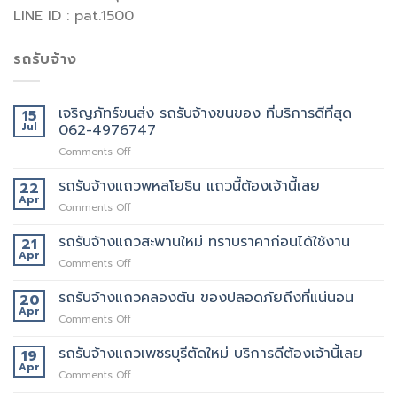
LINE ID : pat.1500
รถรับจ้าง
เจริญภัทร์ขนส่ง รถรับจ้างขนของ ที่บริการดีที่สุด
15
Jul
062-4976747
on
Comments Off
เจ
ริญ
รถรับจ้างแถวพหลโยธิน แถวนี้ต้องเจ้านี้เลย
22
ภัทร์
Apr
on
Comments Off
ขนส่ง
รถ
รถ
รับจ้าง
รถรับจ้างแถวสะพานใหม่ ทราบราคาก่อนได้ใช้งาน
21
รับจ้าง
แถว
Apr
ขน
on
Comments Off
พหลโยธิน
ของ
รถ
แถว
ที่
รับจ้าง
รถรับจ้างแถวคลองตัน ของปลอดภัยถึงที่แน่นอน
20
นี้
บริการ
แถว
Apr
ต้อง
ดี
on
Comments Off
สะพาน
เจ้า
ที่สุด
รถ
ใหม่
นี้
062-
รับจ้าง
รถรับจ้างแถวเพชรบุรีตัดใหม่ บริการดีต้องเจ้านี้เลย
19
ทราบ
เลย
4976747
แถว
Apr
ราคา
on
Comments Off
คลองตัน
ก่อน
รถ
ของ