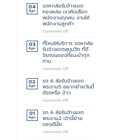
มี
หก
รถหกล้อรับจ้างเขต
04
แถว
ล้อ
Apr
ทองหล่อ เราคัดเลือก
ไหน
รับจ้าง
พนักงานทุกคน งานให้
บ้าง
เขต
พนักงานลูกค้า
เทพารักษ์
ประทับ
on
Comments Off
ใจ
รถ
ใน
หก
ที่ไหนให้บริการ รถหกล้อ
03
งาน
ล้อ
Apr
รับจ้างเขตสุขุมวิท ที่ดี
บริการ
รับจ้าง
5รถขนของที่แนะนำทุก
ของ
เขต
ท่าน
เรา
ทองหล่อ
แน่นอน
เรา
on
Comments Off
คัด
ที่ไหน
เลือก
ให้
รถ 6 ล้อรับจ้างเขต
02
พนักงาน
บริการ
Apr
พระราม5 อยากย้ายวันนี้
ทุก
รถ
มีรถหรือ ป่าว
คน
หก
งาน
on
Comments Off
ล้อ
ให้
รถ
รับจ้าง
พนักงาน
6
เขต
รถ 6 ล้อรับจ้างเขต
01
ลูกค้า
ล้อ
สุขุมวิท
Apr
พระราม2 เจ้านี้ย้าย
รับจ้าง
ที่
ของดีมั้ย
เขต
ดี
on
Comments Off
พระราม5
5รถ
รถ
อยาก
ขน