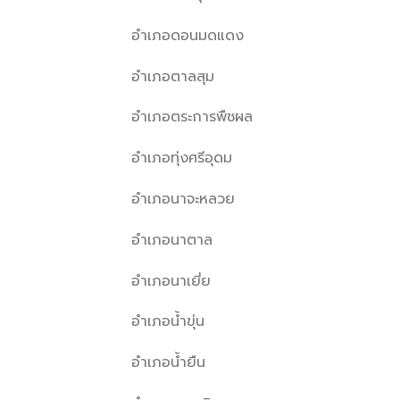
อำเภอดอนมดแดง
อำเภอตาลสุม
อำเภอตระการพืชผล
อำเภอทุ่งศรีอุดม
อำเภอนาจะหลวย
อำเภอนาตาล
อำเภอนาเยี่ย
อำเภอน้ำขุ่น
อำเภอน้ำยืน