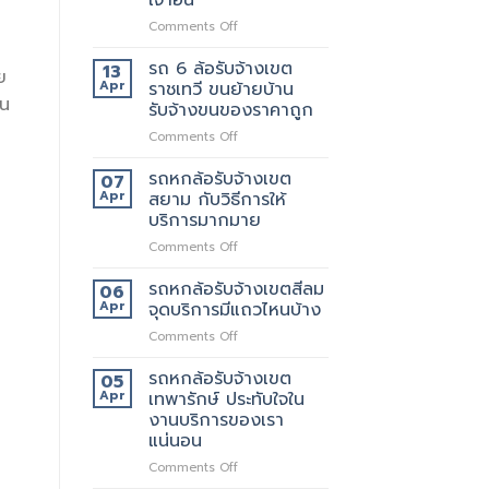
เขต
สอบถาม
on
Comments Off
สุขสวัสดิ์
ทาง
รถ
ให้
ไหน
6
บริการ24ชั่วโมง
รถ 6 ล้อรับจ้างเขต
13
ย
ล้อ
Apr
ราชเทวี ขนย้ายบ้าน
รับจ้าง
าน
รับจ้างขนของราคาถูก
เขต
on
Comments Off
ประชาอุทิศ
รถ
ราคา
6
ดี
รถหกล้อรับจ้างเขต
07
ล้อ
กว่า
Apr
สยาม กับวิธีการให้
รับจ้าง
เจ้า
บริการมากมาย
เขต
อื่น
on
Comments Off
ราชเทวี
รถ
ขน
หก
ย้าย
รถหกล้อรับจ้างเขตสีลม
06
ล้อ
บ้าน
Apr
จุดบริการมีแถวไหนบ้าง
รับจ้าง
รับจ้าง
on
Comments Off
เขต
ขน
รถ
สยาม
ของ
หก
รถหกล้อรับจ้างเขต
กับ
ราคา
05
ล้อ
วิธี
Apr
เทพารักษ์ ประทับใจใน
ถูก
รับจ้าง
การ
งานบริการของเรา
เขต
ให้
แน่นอน
สีลม
บริการ
จุด
on
Comments Off
มากมาย
บริการ
รถ