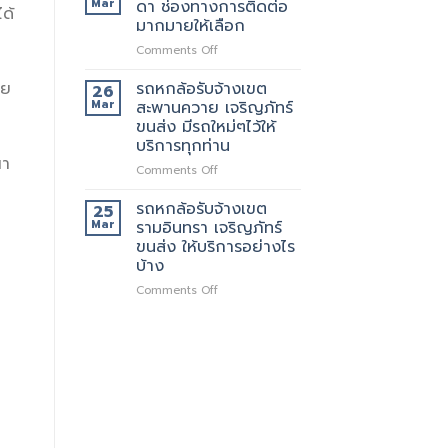
Mar
ดา ช่องทางการติดต่อ
ได้
บริการ
รับจ้าง
มากมายให้เลือก
ทั่วไป
เขต
on
Comments Off
รัช
รถ
โยธิน
หก
พร้อม
รถหกล้อรับจ้างเขต
าย
26
ล้อ
ให้
Mar
สะพานควาย เจริญภัทร์
รับจ้าง
บริการ
ขนส่ง มีรถใหม่ๆไว้ให้
เขต
กับ
บริการทุกท่าน
รัช
ลูกค้า
ณา
ดา
ตลอด
on
Comments Off
ช่อง
24
รถ
ทางการ
ชั่วโมง
หก
รถหกล้อรับจ้างเขต
25
ติดต่อ
ล้อ
Mar
รามอินทรา เจริญภัทร์
มากมาย
รับจ้าง
ขนส่ง ให้บริการอย่างไร
ให้
เขต
บ้าง
เลือก
สะพานควาย
เจ
on
Comments Off
ริญ
รถ
ภัทร์
หก
ขนส่ง
ล้อ
มี
รับจ้าง
รถ
เขต
ใหม่ๆ
รามอินทรา
ไว้
เจ
ให้
ริญ
บริการ
ภัทร์