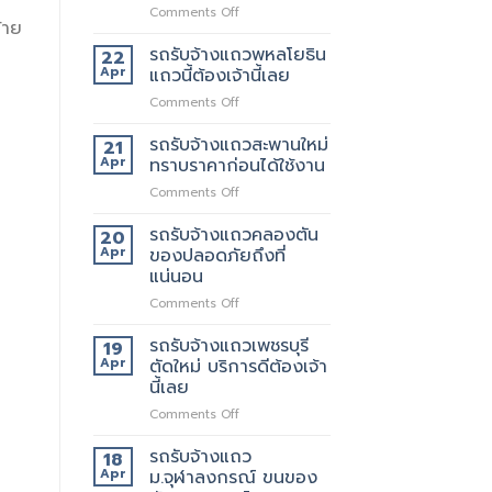
on
Comments Off
้าย
เจ
ริญ
รถรับจ้างแถวพหลโยธิน
22
ภัทร์
Apr
แถวนี้ต้องเจ้านี้เลย
ขนส่ง
on
Comments Off
รถ
รถ
รับจ้าง
รับจ้าง
รถรับจ้างแถวสะพานใหม่
ขน
21
แถว
ของ
Apr
ทราบราคาก่อนได้ใช้งาน
พหลโยธิน
ที่
on
Comments Off
แถว
บริการ
รถ
นี้
ดี
รับจ้าง
รถรับจ้างแถวคลองตัน
ต้อง
20
ที่สุด
แถว
เจ้า
Apr
ของปลอดภัยถึงที่
062-
สะพาน
นี้
แน่นอน
4976747
ใหม่
เลย
on
Comments Off
ทราบ
รถ
ราคา
รับจ้าง
ก่อน
รถรับจ้างแถวเพชรบุรี
19
แถว
ได้
Apr
ตัดใหม่ บริการดีต้องเจ้า
คลองตัน
ใช้
นี้เลย
ของ
งาน
on
Comments Off
ปลอดภัย
รถ
ถึงที่
รับจ้าง
แน่นอน
รถรับจ้างแถว
18
แถว
Apr
ม.จุฬาลงกรณ์ ขนของ
เพชรบุรี