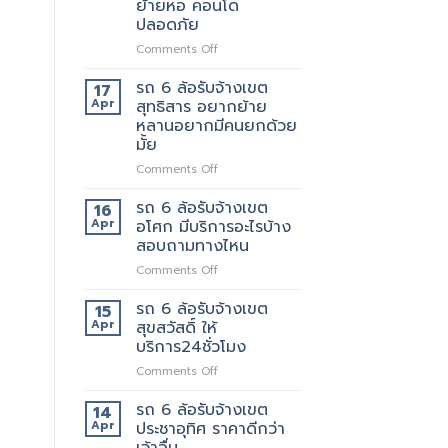
ย้ายหอ คอนโด
ตัด
ปลอดภัย
ใหม่
บริการ
on
Comments Off
ดี
รถ
ต้อง
รับ
รถ 6 ล้อรับจ้างเขต
17
เจ้า
จ้าง
Apr
สุทธิสาร อยากย้าย
นี้
แถวม.จุฬาลงกรณ์
หลานอยากมีคนยกด้วย
เลย
ขน
มั้ย
ของ
ย้าย
on
Comments Off
หอ
รถ
คอน
6
รถ 6 ล้อรับจ้างเขต
16
โด
ล้อ
Apr
อโศก มีบริการอะไรบ้าง
ปลอดภัย
รับจ้าง
สอบถามทางไหน
เขต
on
Comments Off
สุทธิสาร
รถ
อยาก
6
ย้าย
รถ 6 ล้อรับจ้างเขต
15
ล้อ
หลาน
Apr
สุขสวัสดิ์ ให้
รับจ้าง
อยาก
บริการ24ชั่วโมง
เขต
มี
on
Comments Off
อโศก
คน
รถ
มี
ยก
6
บริการ
รถ 6 ล้อรับจ้างเขต
ด้วย
14
ล้อ
อะไร
มั้ย
Apr
ประชาอุทิศ ราคาดีกว่า
รับจ้าง
บ้าง
เจ้าอื่น