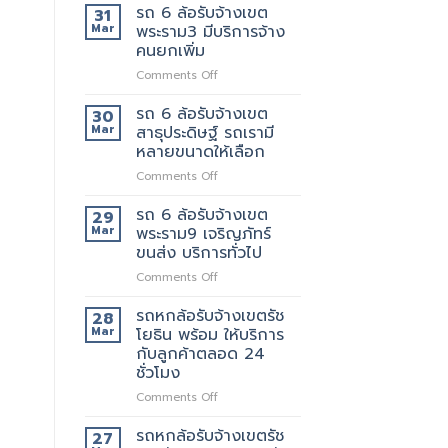
6
ย้าย
รถ 6 ล้อรับจ้างเขต
ของ
31
ล้อ
วัน
ที่
Mar
พระราม3 มีบริการจ้าง
รับจ้าง
นี้
แนะนำ
คนยกเพิ่ม
เขต
มี
ทุก
on
Comments Off
พระราม2
รถ
ท่าน
รถ
เจ้า
หรือ
6
นี้
รถ 6 ล้อรับจ้างเขต
ป่าว
30
ล้อ
ย้าย
Mar
สาธุประดิษฐ์ รถเรามี
รับจ้าง
ของดี
หลายขนาดให้เลือก
เขต
มั้ย
on
Comments Off
พระราม3
รถ
มี
6
บริการ
รถ 6 ล้อรับจ้างเขต
29
ล้อ
จ้าง
Mar
พระราม9 เจริญภัทร์
รับจ้าง
คน
ขนส่ง บริการทั่วไป
เขต
ยก
on
Comments Off
สาธุประดิษฐ์
เพิ่ม
รถ
รถ
6
เรา
รถหกล้อรับจ้างเขตรัช
28
ล้อ
มี
Mar
โยธิน พร้อม ให้บริการ
รับจ้าง
หลาย
กับลูกค้าตลอด 24
เขต
ขนาด
ชั่วโมง
พระราม9
ให้
เจ
เลือก
on
Comments Off
ริญ
รถ
ภัทร์
หก
รถหกล้อรับจ้างเขตรัช
27
ขนส่ง
ล้อ