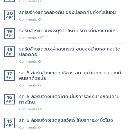
on
Comments Off
พหลโยธิน
ของ
รถ
แถว
ที่
รับจ้าง
รถรับจ้างแถวคลองตัน ของปลอดภัยถึงที่แน่นอน
20
นี้
บริการ
แถว
Apr
ต้อง
ดี
on
Comments Off
สะพาน
เจ้า
ที่สุด
รถ
ใหม่
นี้
062-
รับจ้าง
รถรับจ้างแถวเพชรบุรีตัดใหม่ บริการดีต้องเจ้านี้เลย
19
ทราบ
เลย
4976747
แถว
Apr
ราคา
on
Comments Off
คลองตัน
ก่อน
รถ
ของ
ได้
รับจ้าง
รถรับจ้างแถวม.จุฬาลงกรณ์ ขนของย้ายหอ คอนโด
18
ปลอดภัย
ใช้
แถว
Apr
ปลอดภัย
ถึงที่
งาน
เพชรบุรี
แน่นอน
on
Comments Off
ตัด
รถ
ใหม่
รับ
รถ 6 ล้อรับจ้างเขตสุทธิสาร อยากย้ายหลานอยากมี
บริการ
17
จ้าง
ดี
Apr
คนยกด้วยมั้ย
แถวม.จุฬาลงกรณ์
ต้อง
on
Comments Off
ขน
เจ้า
รถ
ของ
นี้
6
รถ 6 ล้อรับจ้างเขตอโศก มีบริการอะไรบ้างสอบถาม
ย้าย
16
เลย
ล้อ
หอ
Apr
ทางไหน
รับจ้าง
คอน
on
Comments Off
เขต
โด
รถ
สุทธิสาร
ปลอดภัย
6
รถ 6 ล้อรับจ้างเขตสุขสวัสดิ์ ให้บริการ24ชั่วโมง
อยาก
15
ล้อ
ย้าย
Apr
on
Comments Off
รับจ้าง
หลาน