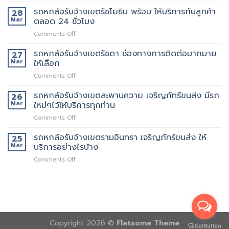
รถ
สาธุประดิษฐ์
ยก
6
รถหกล้อรับจ้างเขตรัชโยธิน พร้อม ให้บริการกับลูกค้า
รถ
28
เพิ่ม
ล้อ
เรา
Mar
ตลอด 24 ชั่วโมง
รับจ้าง
มี
on
Comments Off
เขต
หลาย
รถ
พระราม9
ขนาด
หก
รถหกล้อรับจ้างเขตรัชดา ช่องทางการติดต่อมากมาย
เจ
27
ให้
ล้อ
ริญ
Mar
ให้เลือก
เลือก
รับจ้าง
ภัทร์
on
Comments Off
เขต
ขนส่ง
รถ
รัช
บริการ
หก
รถหกล้อรับจ้างเขตสะพานควาย เจริญภัทร์ขนส่ง มีรถ
โยธิน
26
ทั่วไป
ล้อ
พร้อม
Mar
ใหม่ๆไว้ให้บริการทุกท่าน
รับจ้าง
ให้
on
Comments Off
เขต
บริการ
รถ
รัช
กับ
หก
รถหกล้อรับจ้างเขตรามอินทรา เจริญภัทร์ขนส่ง ให้
ดา
25
ลูกค้า
ล้อ
ช่อง
Mar
บริการอย่างไรบ้าง
ตลอด
รับจ้าง
ทางการ
24
on
Comments Off
เขต
ติดต่อ
ชั่วโมง
รถ
สะพานควาย
มากมาย
หก
เจ
ให้
ล้อ
ริญ
เลือก
รับจ้าง
ภัทร์
เขต
ขนส่ง
รามอินทรา
มี
เจ
Copyright 2026 ©
รถ
Flatsome Theme
ริญ