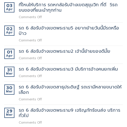
ไหน
หก
ที่ไหนให้บริการ รถหกล้อรับจ้างเขตสุขุมวิท ที่ดี 5รถ
ประทับ
03
บ้าง
ล้อ
ใจ
Apr
ขนของที่แนะนำทุกท่าน
รับจ้าง
ใน
on
Comments Off
เขต
งาน
ที่ไหน
ทองหล่อ
บริการ
ให้
รถ 6 ล้อรับจ้างเขตพระราม5 อยากย้ายวันนี้มีรถหรือ
เรา
02
ของ
บริการ
คัด
Apr
ป่าว
เรา
รถ
เลือก
แน่นอน
on
Comments Off
หก
พนักงาน
รถ
ล้อ
ทุก
6
รถ 6 ล้อรับจ้างเขตพระราม2 เจ้านี้ย้ายของดีมั้ย
รับจ้าง
01
คน
ล้อ
เขต
Apr
งาน
on
Comments Off
รับจ้าง
สุขุมวิท
ให้
รถ
เขต
ที่
พนักงาน
6
รถ 6 ล้อรับจ้างเขตพระราม3 มีบริการจ้างคนยกเพิ่ม
31
พระราม5
ดี
ลูกค้า
ล้อ
Mar
อยาก
5รถ
on
Comments Off
รับจ้าง
ย้าย
ขน
รถ
เขต
วัน
ของ
6
รถ 6 ล้อรับจ้างเขตสาธุประดิษฐ์ รถเรามีหลายขนาดให้
30
พระราม2
นี้
ที่
ล้อ
Mar
เลือก
เจ้า
มี
แนะนำ
รับจ้าง
นี้
รถ
ทุก
on
Comments Off
เขต
ย้าย
หรือ
ท่าน
รถ
พระราม3
ของดี
ป่าว
6
รถ 6 ล้อรับจ้างเขตพระราม9 เจริญภัทร์ขนส่ง บริการ
มี
29
มั้ย
ล้อ
บริการ
Mar
ทั่วไป
รับจ้าง
จ้าง
on
Comments Off
เขต
คน