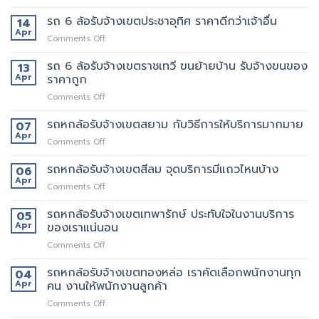
รถ
เขต
อยาก
6
รถ 6 ล้อรับจ้างเขตประชาอุทิศ ราคาดีกว่าเจ้าอื่น
14
อโศก
มี
ล้อ
Apr
มี
คน
on
Comments Off
รับจ้าง
บริการ
ยก
รถ
เขต
อะไร
ด้วย
6
รถ 6 ล้อรับจ้างเขตราชเทวี ขนย้ายบ้าน รับจ้างขนของ
13
สุขสวัสดิ์
บ้าง
มั้ย
ล้อ
Apr
ราคาถูก
ให้
สอบถาม
รับจ้าง
บริการ24ชั่วโมง
ทาง
on
Comments Off
เขต
ไหน
รถ
ประชาอุทิศ
6
รถหกล้อรับจ้างเขตสยาม กับวิธีการให้บริการมากมาย
ราคา
07
ล้อ
ดี
Apr
on
Comments Off
รับจ้าง
กว่า
รถ
เขต
เจ้า
หก
รถหกล้อรับจ้างเขตสีลม จุดบริการมีแถวไหนบ้าง
06
ราชเทวี
อื่น
ล้อ
Apr
ขน
on
Comments Off
รับจ้าง
ย้าย
รถ
เขต
บ้าน
หก
รถหกล้อรับจ้างเขตเทพารักษ์ ประทับใจในงานบริการ
05
สยาม
รับจ้าง
ล้อ
Apr
ของเราแน่นอน
กับ
ขน
รับจ้าง
วิธี
ของ
on
Comments Off
เขต
การ
ราคา
รถ
สีลม
ให้
ถูก
หก
รถหกล้อรับจ้างเขตทองหล่อ เราคัดเลือกพนักงานทุก
จุด
04
บริการ
ล้อ
บริการ
Apr
คน งานให้พนักงานลูกค้า
มากมาย
รับจ้าง
มี
on
Comments Off
เขต
แถว
รถ
เทพารักษ์