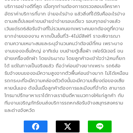
บริการอย่างดีที่สุด เมื่อทุกท่านต้องการตรวจสอบเช็คราคา
อัตราค่าบริการกี่บาท จ่ายอะไรบ้าง แล้วสิ่งที่ได้รับคืออะไรบ้าง
ตามสเต็ปเลยค่าขนย้ายจ่าจ่ายรอบเดียว รอบทุกอย่างแล้ว
เว้นแต่รถ6ล้อรับจ้างที่ไม่รวมคนยกเพราะคนยกต้องดูที่ความ
ยากง่ายของงาน หากเป็นชั้นที่3-4ไม่มีลิฟท์ ราจะพิจารณา
ตามความเหมาะสมและระบุจำนวนคนว่าต้องมีกี่คน เพราะบาง
งานของจะชิ้นใหญ่ อาทิเช่น ขนย้ายตู้เสื้อผ้า เฟอร์นิเจอร์ ขน
ย้ายเครื่องซักผ้า โดยประมาณ โดยลูกค้าจะเข้าใจว่า2คนก็ยก
ได้ แต่ในทางเป็นจริงแล้ว ถือว่าค่อนข้างยากเพราะ รถ6ล้อ
รับจ้างขนของจะมีความสูงจากตัวพื้นค่อนข้างมาก ไม่ได้เหมือน
รถกระบะที่จะมีความคล่องตัวดังนั้นจะมีความเสี่ยงต่อของเสีย
หายนั่นเอง ดังนั้นเมื่อลูกค้าต้องการและมีงบที่จำกัด สามารถ
โทรมาปรึกษาหาเราได้ทางเรายินดีหาแนวทางให้แก่ลูกค้า กับ
ทีมงานเจริญภัทร์ขนส่งบริการรถหกล้อรับจ้างสมุทรสงคราม
และต่างจังหวัด