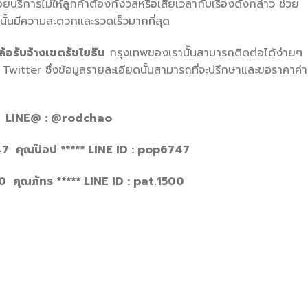
ริการไม่ให้ลูกค้าต้องกังวลหรือเสียเวลากับเรื่องดังกล่าว ช่วย
านั้นมีความสะดวกและรวดเร็วมากที่สุด
้อรับจ้างเขตรัชโยธิน
กรุงเทพของเรานั้นสามารถติดต่อได้ง่ายๆ
Twitter ซึ่งข้อมูลรายละเอียดนั้นสามารถที่จะปรึกษาและขอราคาค่
LINE@ : @rodchao
คุณป๊อป ***** LINE ID : pop
6747
 คุณภัทร ***** LINE ID : pat.
1500