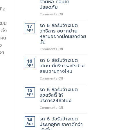
ย้ายหอ คอนโด
ตัด
ปลอดภัย
คือ
ใหม่
บริการ
on
Comments Off
ดี
รถ
รขน
ต้อง
รับ
รถ 6 ล้อรับจ้างเขต
17
เจ้า
จ้าง
ซึ่ง
Apr
สุทธิสาร อยากย้าย
นี้
แถวม.จุฬาลงกรณ์
หลานอยากมีคนยกด้วย
แผน
เลย
ขน
มั้ย
ของ
ง
ย้าย
on
Comments Off
างๆ
หอ
รถ
คอน
6
รถ 6 ล้อรับจ้างเขต
16
โด
ล้อ
Apr
อโศก มีบริการอะไรบ้าง
ปลอดภัย
รับจ้าง
สอบถามทางไหน
เขต
on
Comments Off
สุทธิสาร
รถ
อยาก
6
ย้าย
รถ 6 ล้อรับจ้างเขต
15
ล้อ
หลาน
Apr
สุขสวัสดิ์ ให้
รับจ้าง
อยาก
บริการ24ชั่วโมง
เขต
มี
on
Comments Off
อโศก
คน
รถ
มี
ยก
6
บริการ
รถ 6 ล้อรับจ้างเขต
ด้วย
14
ล้อ
อะไร
มั้ย
Apr
ประชาอุทิศ ราคาดีกว่า
รับจ้าง
บ้าง
เจ้าอื่น