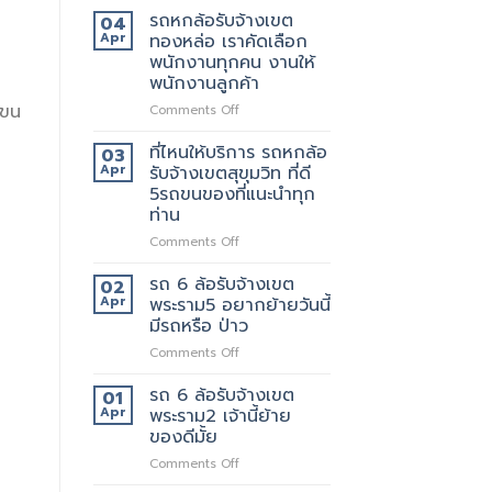
มี
หก
รถหกล้อรับจ้างเขต
04
แถว
ล้อ
Apr
ทองหล่อ เราคัดเลือก
ไหน
รับจ้าง
พนักงานทุกคน งานให้
บ้าง
เขต
พนักงานลูกค้า
เทพารักษ์
าขน
ประทับ
on
Comments Off
ใจ
รถ
ใน
หก
ที่ไหนให้บริการ รถหกล้อ
03
งาน
ล้อ
Apr
รับจ้างเขตสุขุมวิท ที่ดี
บริการ
รับจ้าง
5รถขนของที่แนะนำทุก
ของ
เขต
ท่าน
เรา
ทองหล่อ
แน่นอน
เรา
on
Comments Off
คัด
ที่ไหน
เลือก
ให้
รถ 6 ล้อรับจ้างเขต
02
พนักงาน
บริการ
Apr
พระราม5 อยากย้ายวันนี้
ทุก
รถ
มีรถหรือ ป่าว
คน
หก
งาน
on
Comments Off
ล้อ
ให้
รถ
รับจ้าง
พนักงาน
6
เขต
รถ 6 ล้อรับจ้างเขต
01
ลูกค้า
ล้อ
สุขุมวิท
Apr
พระราม2 เจ้านี้ย้าย
รับจ้าง
ที่
ของดีมั้ย
เขต
ดี
on
Comments Off
พระราม5
5รถ
รถ
อยาก
ขน