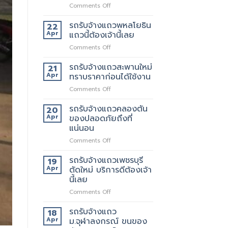
on
Comments Off
เจ
ริญ
รถรับจ้างแถวพหลโยธิน
22
ภัทร์
Apr
แถวนี้ต้องเจ้านี้เลย
ขนส่ง
on
Comments Off
รถ
รถ
รับจ้าง
รับจ้าง
รถรับจ้างแถวสะพานใหม่
ขน
21
แถว
ของ
Apr
ทราบราคาก่อนได้ใช้งาน
พหลโยธิน
ที่
on
Comments Off
แถว
บริการ
รถ
นี้
ดี
รับจ้าง
รถรับจ้างแถวคลองตัน
ต้อง
20
ที่สุด
แถว
เจ้า
Apr
ของปลอดภัยถึงที่
062-
สะพาน
นี้
แน่นอน
4976747
ใหม่
เลย
on
Comments Off
ทราบ
รถ
ราคา
รับจ้าง
ก่อน
รถรับจ้างแถวเพชรบุรี
19
แถว
ได้
Apr
ตัดใหม่ บริการดีต้องเจ้า
คลองตัน
ใช้
นี้เลย
ของ
งาน
on
Comments Off
ปลอดภัย
รถ
ถึงที่
รับจ้าง
แน่นอน
รถรับจ้างแถว
18
แถว
Apr
ม.จุฬาลงกรณ์ ขนของ
เพชรบุรี