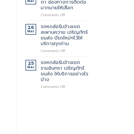
Mar
ดา ช่องทางการติดต่อ
บริการ
รับจ้าง
มากมายให้เลือก
ทั่วไป
เขต
on
Comments Off
รัช
รถ
โยธิน
หก
พร้อม
รถหกล้อรับจ้างเขต
26
ล้อ
ให้
Mar
สะพานควาย เจริญภัทร์
รับจ้าง
บริการ
ขนส่ง มีรถใหม่ๆไว้ให้
เขต
กับ
บริการทุกท่าน
รัช
ลูกค้า
ดา
ตลอด
on
Comments Off
ช่อง
24
รถ
ทางการ
ชั่วโมง
หก
รถหกล้อรับจ้างเขต
25
ติดต่อ
ล้อ
Mar
รามอินทรา เจริญภัทร์
มากมาย
รับจ้าง
ขนส่ง ให้บริการอย่างไร
ให้
เขต
บ้าง
เลือก
สะพานควาย
เจ
on
Comments Off
ริญ
รถ
ภัทร์
หก
ขนส่ง
ล้อ
มี
รับจ้าง
รถ
เขต
ใหม่ๆ
รามอินทรา
ไว้
เจ
ให้
ริญ
บริการ
ภัทร์