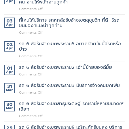
บริการ
Apr
คน งานให้พนักงานลูกค้า
มากมาย
รับจ้าง
มี
on
Comments Off
เขต
แถว
รถ
เทพารักษ์
ไหน
หก
ที่ไหนให้บริการ รถหกล้อรับจ้างเขตสุขุมวิท ที่ดี 5รถ
ประทับ
03
บ้าง
ล้อ
ใจ
Apr
ขนของที่แนะนำทุกท่าน
รับจ้าง
ใน
on
Comments Off
เขต
งาน
ที่ไหน
ทองหล่อ
บริการ
ให้
รถ 6 ล้อรับจ้างเขตพระราม5 อยากย้ายวันนี้มีรถหรือ
เรา
02
ของ
บริการ
คัด
Apr
ป่าว
เรา
รถ
เลือก
แน่นอน
on
Comments Off
หก
พนักงาน
รถ
ล้อ
ทุก
6
รถ 6 ล้อรับจ้างเขตพระราม2 เจ้านี้ย้ายของดีมั้ย
รับจ้าง
01
คน
ล้อ
เขต
Apr
งาน
on
Comments Off
รับจ้าง
สุขุมวิท
ให้
รถ
เขต
ที่
พนักงาน
6
รถ 6 ล้อรับจ้างเขตพระราม3 มีบริการจ้างคนยกเพิ่ม
31
พระราม5
ดี
ลูกค้า
ล้อ
Mar
อยาก
5รถ
on
Comments Off
รับจ้าง
ย้าย
ขน
รถ
เขต
วัน
ของ
6
รถ 6 ล้อรับจ้างเขตสาธุประดิษฐ์ รถเรามีหลายขนาดให้
30
พระราม2
นี้
ที่
ล้อ
Mar
เลือก
เจ้า
มี
แนะนำ
รับจ้าง
นี้
รถ
ทุก
on
Comments Off
เขต
ย้าย
หรือ
ท่าน
รถ
พระราม3
ของดี
ป่าว
6
รถ 6 ล้อรับจ้างเขตพระราม9 เจริญภัทร์ขนส่ง บริการ
มี
29
มั้ย