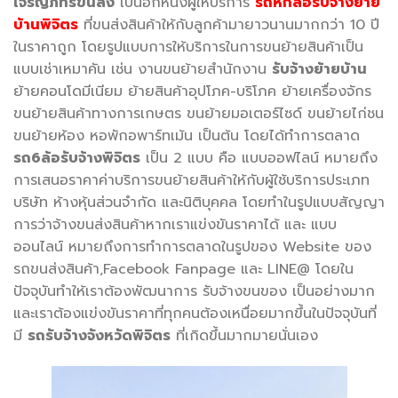
เจริญภัทร์ขนส่ง
เป็นอีกหนึ่งผู้ให้บริการ
รถหกล้อรับจ้างย้าย
บ้านพิจิตร
ที่ขนส่งสินค้าให้กับลูกค้ามายาวนานมากกว่า 10 ปี
ในราคาถูก โดยรูปแบบการให้บริการในการขนย้ายสินค้าเป็น
แบบเช่าเหมาคัน เช่น งานขนย้ายสำนักงาน
รับจ้างย้ายบ้าน
ย้ายคอนโดมีเนียม ย้ายสินค้าอุปโภค-บริโภค ย้ายเครื่องจักร
ขนย้ายสินค้าทางการเกษตร ขนย้ายมอเตอร์ไซด์ ขนย้ายไก่ชน
ขนย้ายห้อง หอพักอพาร์ทเม้น เป็นต้น โดยได้ทำการตลาด
รถ
6ล้อรับจ้างพิจิตร
เป็น 2 แบบ คือ แบบออฟไลน์ หมายถึง
การเสนอราคาค่าบริการขนย้ายสินค้าให้กับผู้ใช้บริการประเภท
บริษัท ห้างหุ้นส่วนจำกัด และนิติบุคคล โดยทำในรูปแบบสัญญา
การว่าจ้างขนส่งสินค้าหากเราแข่งขันราคาได้ และ แบบ
ออนไลน์ หมายถึงการทำการตลาดในรูปของ Website ของ
รถขนส่งสินค้า,Facebook Fanpage และ LINE@ โดยใน
ปัจจุบันทำให้เราต้องพัฒนาการ รับจ้างขนของ เป็นอย่างมาก
และเราต้องแข่งขันราคาที่ทุกคนต้องเหนื่อยมากขึ้นในปัจจุบันที่
มี
รถรับจ้างจังหวัดพิจิตร
ที่เกิดขึ้นมากมายนั่นเอง