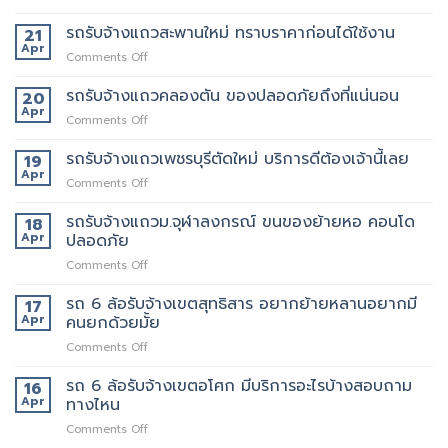
รถ
รถ
รับจ้าง
รถรับจ้างแถวสะพานใหม่ ทราบราคาก่อนได้ใช้งาน
21
รับจ้าง
แถว
Apr
ขน
on
Comments Off
พหลโยธิน
ของ
รถ
แถว
ที่
รับจ้าง
รถรับจ้างแถวคลองตัน ของปลอดภัยถึงที่แน่นอน
20
นี้
บริการ
แถว
Apr
ต้อง
ดี
on
Comments Off
สะพาน
เจ้า
ที่สุด
รถ
ใหม่
นี้
062-
รับจ้าง
รถรับจ้างแถวเพชรบุรีตัดใหม่ บริการดีต้องเจ้านี้เลย
19
ทราบ
เลย
4976747
แถว
Apr
ราคา
on
Comments Off
คลองตัน
ก่อน
รถ
ของ
ได้
รับจ้าง
รถรับจ้างแถวม.จุฬาลงกรณ์ ขนของย้ายหอ คอนโด
18
ปลอดภัย
ใช้
แถว
Apr
ปลอดภัย
ถึงที่
งาน
เพชรบุรี
แน่นอน
on
Comments Off
ตัด
รถ
ใหม่
รับ
รถ 6 ล้อรับจ้างเขตสุทธิสาร อยากย้ายหลานอยากมี
บริการ
17
จ้าง
ดี
Apr
คนยกด้วยมั้ย
แถวม.จุฬาลงกรณ์
ต้อง
on
Comments Off
ขน
เจ้า
รถ
ของ
นี้
6
รถ 6 ล้อรับจ้างเขตอโศก มีบริการอะไรบ้างสอบถาม
ย้าย
16
เลย
ล้อ
หอ
Apr
ทางไหน
รับจ้าง
คอน
on
Comments Off
เขต
โด
รถ