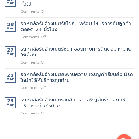
ล้อ
บริการ
Mar
ทั่วไป
รับจ้าง
จ้าง
on
Comments Off
เขต
คน
รถ
สาธุประดิษฐ์
ยก
6
รถหกล้อรับจ้างเขตรัชโยธิน พร้อม ให้บริการกับลูกค้า
รถ
28
เพิ่ม
ล้อ
เรา
Mar
ตลอด 24 ชั่วโมง
รับจ้าง
มี
on
Comments Off
เขต
หลาย
รถ
พระราม9
ขนาด
หก
รถหกล้อรับจ้างเขตรัชดา ช่องทางการติดต่อมากมาย
เจ
27
ให้
ล้อ
ริญ
Mar
ให้เลือก
เลือก
รับจ้าง
ภัทร์
on
Comments Off
เขต
ขนส่ง
รถ
รัช
บริการ
หก
รถหกล้อรับจ้างเขตสะพานควาย เจริญภัทร์ขนส่ง มีรถ
โยธิน
26
ทั่วไป
ล้อ
พร้อม
Mar
ใหม่ๆไว้ให้บริการทุกท่าน
รับจ้าง
ให้
on
Comments Off
เขต
บริการ
รถ
รัช
กับ
หก
รถหกล้อรับจ้างเขตรามอินทรา เจริญภัทร์ขนส่ง ให้
ดา
25
ลูกค้า
ล้อ
ช่อง
Mar
บริการอย่างไรบ้าง
ตลอด
รับจ้าง
ทางการ
24
on
Comments Off
เขต
ติดต่อ
ชั่วโมง
รถ
สะพานควาย
มากมาย
หก
เจ
ให้
ล้อ
ริญ
เลือก
รับจ้าง
ภัทร์