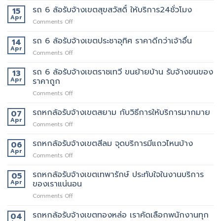
สุทธิสาร
ปลอดภัย
6
รถ 6 ล้อรับจ้างเขตสุขสวัสดิ์ ให้บริการ24ชั่วโมง
อยาก
15
ล้อ
ย้าย
Apr
on
Comments Off
รับจ้าง
หลาน
รถ
เขต
อยาก
6
รถ 6 ล้อรับจ้างเขตประชาอุทิศ ราคาดีกว่าเจ้าอื่น
14
อโศก
มี
ล้อ
Apr
มี
คน
on
Comments Off
รับจ้าง
บริการ
ยก
รถ
เขต
อะไร
ด้วย
6
รถ 6 ล้อรับจ้างเขตราชเทวี ขนย้ายบ้าน รับจ้างขนของ
13
สุขสวัสดิ์
บ้าง
มั้ย
ล้อ
Apr
ราคาถูก
ให้
สอบถาม
รับจ้าง
บริการ24ชั่วโมง
ทาง
on
Comments Off
เขต
ไหน
รถ
ประชาอุทิศ
6
รถหกล้อรับจ้างเขตสยาม กับวิธีการให้บริการมากมาย
ราคา
07
ล้อ
ดี
Apr
on
Comments Off
รับจ้าง
กว่า
รถ
เขต
เจ้า
หก
รถหกล้อรับจ้างเขตสีลม จุดบริการมีแถวไหนบ้าง
06
ราชเทวี
อื่น
ล้อ
Apr
ขน
on
Comments Off
รับจ้าง
ย้าย
รถ
เขต
บ้าน
หก
รถหกล้อรับจ้างเขตเทพารักษ์ ประทับใจในงานบริการ
05
สยาม
รับจ้าง
ล้อ
Apr
ของเราแน่นอน
กับ
ขน
รับจ้าง
วิธี
ของ
on
Comments Off
เขต
การ
ราคา
รถ
สีลม
ให้
ถูก
หก
รถหกล้อรับจ้างเขตทองหล่อ เราคัดเลือกพนักงานทุก
จุด
04
บริการ
ล้อ