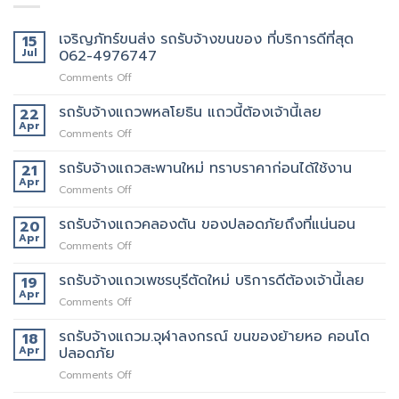
เจริญภัทร์ขนส่ง รถรับจ้างขนของ ที่บริการดีที่สุด
15
Jul
062-4976747
on
Comments Off
เจ
ริญ
รถรับจ้างแถวพหลโยธิน แถวนี้ต้องเจ้านี้เลย
22
ภัทร์
Apr
on
Comments Off
ขนส่ง
รถ
รถ
รับจ้าง
รถรับจ้างแถวสะพานใหม่ ทราบราคาก่อนได้ใช้งาน
21
รับจ้าง
แถว
Apr
ขน
on
Comments Off
พหลโยธิน
ของ
รถ
แถว
ที่
รับจ้าง
รถรับจ้างแถวคลองตัน ของปลอดภัยถึงที่แน่นอน
20
นี้
บริการ
แถว
Apr
ต้อง
ดี
on
Comments Off
สะพาน
เจ้า
ที่สุด
รถ
ใหม่
นี้
062-
รับจ้าง
รถรับจ้างแถวเพชรบุรีตัดใหม่ บริการดีต้องเจ้านี้เลย
19
ทราบ
เลย
4976747
แถว
Apr
ราคา
on
Comments Off
คลองตัน
ก่อน
รถ
ของ
ได้
รับจ้าง
รถรับจ้างแถวม.จุฬาลงกรณ์ ขนของย้ายหอ คอนโด
18
ปลอดภัย
ใช้
แถว
Apr
ปลอดภัย
ถึงที่
งาน
เพชรบุรี
แน่นอน
on
Comments Off
ตัด
รถ
ใหม่