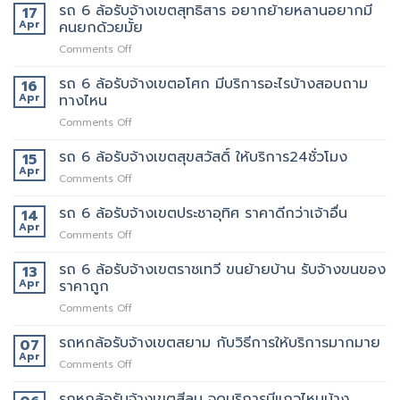
รับ
รถ 6 ล้อรับจ้างเขตสุทธิสาร อยากย้ายหลานอยากมี
บริการ
17
จ้าง
ดี
Apr
คนยกด้วยมั้ย
แถวม.จุฬาลงกรณ์
ต้อง
on
Comments Off
ขน
เจ้า
รถ
ของ
นี้
6
รถ 6 ล้อรับจ้างเขตอโศก มีบริการอะไรบ้างสอบถาม
ย้าย
16
เลย
ล้อ
หอ
Apr
ทางไหน
รับจ้าง
คอน
on
Comments Off
เขต
โด
รถ
สุทธิสาร
ปลอดภัย
6
รถ 6 ล้อรับจ้างเขตสุขสวัสดิ์ ให้บริการ24ชั่วโมง
อยาก
15
ล้อ
ย้าย
Apr
on
Comments Off
รับจ้าง
หลาน
รถ
เขต
อยาก
6
รถ 6 ล้อรับจ้างเขตประชาอุทิศ ราคาดีกว่าเจ้าอื่น
14
อโศก
มี
ล้อ
Apr
มี
คน
on
Comments Off
รับจ้าง
บริการ
ยก
รถ
เขต
อะไร
ด้วย
6
รถ 6 ล้อรับจ้างเขตราชเทวี ขนย้ายบ้าน รับจ้างขนของ
13
สุขสวัสดิ์
บ้าง
มั้ย
ล้อ
Apr
ราคาถูก
ให้
สอบถาม
รับจ้าง
บริการ24ชั่วโมง
ทาง
on
Comments Off
เขต
ไหน
รถ
ประชาอุทิศ
6
รถหกล้อรับจ้างเขตสยาม กับวิธีการให้บริการมากมาย
ราคา
07
ล้อ
ดี
Apr
on
Comments Off
รับจ้าง
กว่า
รถ
เขต
เจ้า
หก
รถหกล้อรับจ้างเขตสีลม จุดบริการมีแถวไหนบ้าง
ราชเทวี