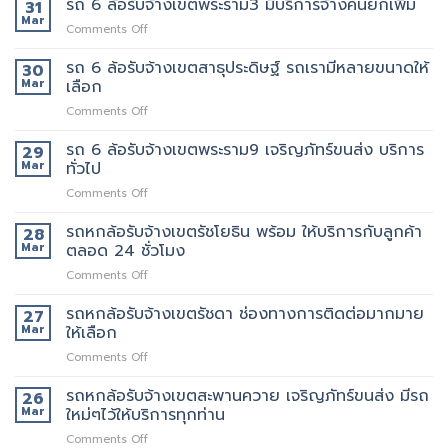
รถ 6 ล้อรับจ้างเขตพระราม3 มีบริการจ้างคนยกเพิ่ม
31
พระราม5
ดี
ลูกค้า
ล้อ
Mar
อยาก
5รถ
on
Comments Off
รับจ้าง
ย้าย
ขน
รถ
เขต
วัน
ของ
6
รถ 6 ล้อรับจ้างเขตสาธุประดิษฐ์ รถเรามีหลายขนาดให้
30
พระราม2
นี้
ที่
ล้อ
Mar
เลือก
เจ้า
มี
แนะนำ
รับจ้าง
นี้
รถ
ทุก
on
Comments Off
เขต
ย้าย
หรือ
ท่าน
รถ
พระราม3
ของดี
ป่าว
6
รถ 6 ล้อรับจ้างเขตพระราม9 เจริญภัทร์ขนส่ง บริการ
มี
29
มั้ย
ล้อ
บริการ
Mar
ทั่วไป
รับจ้าง
จ้าง
on
Comments Off
เขต
คน
รถ
สาธุประดิษฐ์
ยก
6
รถหกล้อรับจ้างเขตรัชโยธิน พร้อม ให้บริการกับลูกค้า
รถ
28
เพิ่ม
ล้อ
เรา
Mar
ตลอด 24 ชั่วโมง
รับจ้าง
มี
on
Comments Off
เขต
หลาย
รถ
พระราม9
ขนาด
หก
รถหกล้อรับจ้างเขตรัชดา ช่องทางการติดต่อมากมาย
เจ
27
ให้
ล้อ
ริญ
Mar
ให้เลือก
เลือก
รับจ้าง
ภัทร์
on
Comments Off
เขต
ขนส่ง
รถ
รัช
บริการ
หก
รถหกล้อรับจ้างเขตสะพานควาย เจริญภัทร์ขนส่ง มีรถ
โยธิน
26
ทั่วไป
ล้อ
พร้อม
Mar
ใหม่ๆไว้ให้บริการทุกท่าน
รับจ้าง
ให้
on
Comments Off
เขต
บริการ