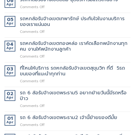
06
อื่น
ล้อ
Apr
ขน
on
Comments Off
รับจ้าง
ย้าย
รถ
เขต
บ้าน
หก
รถหกล้อรับจ้างเขตเทพารักษ์ ประทับใจในงานบริการ
05
สยาม
รับจ้าง
ล้อ
Apr
ของเราแน่นอน
กับ
ขน
รับจ้าง
วิธี
ของ
on
Comments Off
เขต
การ
ราคา
รถ
สีลม
ให้
ถูก
หก
รถหกล้อรับจ้างเขตทองหล่อ เราคัดเลือกพนักงานทุก
จุด
04
บริการ
ล้อ
บริการ
Apr
คน งานให้พนักงานลูกค้า
มากมาย
รับจ้าง
มี
on
Comments Off
เขต
แถว
รถ
เทพารักษ์
ไหน
หก
ที่ไหนให้บริการ รถหกล้อรับจ้างเขตสุขุมวิท ที่ดี 5รถ
ประทับ
03
บ้าง
ล้อ
ใจ
Apr
ขนของที่แนะนำทุกท่าน
รับจ้าง
ใน
on
Comments Off
เขต
งาน
ที่ไหน
ทองหล่อ
บริการ
ให้
รถ 6 ล้อรับจ้างเขตพระราม5 อยากย้ายวันนี้มีรถหรือ
เรา
02
ของ
บริการ
คัด
Apr
ป่าว
เรา
รถ
เลือก
แน่นอน
on
Comments Off
หก
พนักงาน
รถ
ล้อ
ทุก
6
รถ 6 ล้อรับจ้างเขตพระราม2 เจ้านี้ย้ายของดีมั้ย
รับจ้าง
01
คน
ล้อ
เขต
Apr
งาน
on
Comments Off
รับจ้าง
สุขุมวิท
ให้
รถ
เขต
ที่
พนักงาน
6