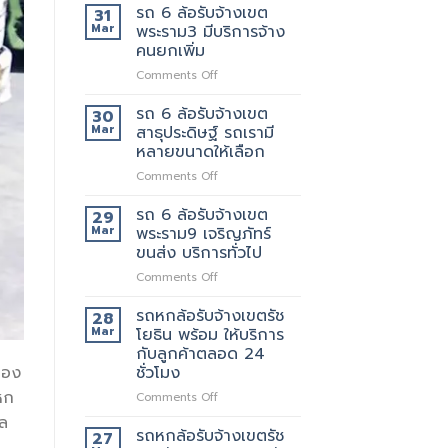
6
ย้าย
รถ 6 ล้อรับจ้างเขต
ของ
31
ล้อ
วัน
ที่
Mar
พระราม3 มีบริการจ้าง
รับจ้าง
นี้
แนะนำ
คนยกเพิ่ม
เขต
มี
ทุก
on
Comments Off
พระราม2
รถ
ท่าน
รถ
เจ้า
หรือ
6
นี้
รถ 6 ล้อรับจ้างเขต
ป่าว
30
ล้อ
ย้าย
Mar
สาธุประดิษฐ์ รถเรามี
รับจ้าง
ของดี
หลายขนาดให้เลือก
เขต
มั้ย
on
Comments Off
พระราม3
รถ
มี
6
บริการ
รถ 6 ล้อรับจ้างเขต
29
ล้อ
จ้าง
Mar
พระราม9 เจริญภัทร์
รับจ้าง
คน
ขนส่ง บริการทั่วไป
เขต
ยก
on
Comments Off
สาธุประดิษฐ์
เพิ่ม
รถ
รถ
6
เรา
รถหกล้อรับจ้างเขตรัช
28
ล้อ
มี
Mar
โยธิน พร้อม ให้บริการ
รับจ้าง
หลาย
กับลูกค้าตลอด 24
เขต
ขนาด
ชั่วโมง
ของ
พระราม9
ให้
หก
เจ
เลือก
on
Comments Off
ริญ
รถ
ล
ภัทร์
หก
รถหกล้อรับจ้างเขตรัช
27
ขนส่ง
ล้อ