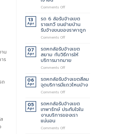
เขต
สอบถาม
on
Comments Off
สุขสวัสดิ์
ทาง
รถ
ให้
ไหน
6
บริการ24ชั่วโมง
รถ 6 ล้อรับจ้างเขต
13
ล้อ
Apr
ราชเทวี ขนย้ายบ้าน
รับจ้าง
รับจ้างขนของราคาถูก
เขต
on
Comments Off
ประชาอุทิศ
รถ
ราคา
6
ดี
รถหกล้อรับจ้างเขต
07
งาน
ล้อ
กว่า
Apr
สยาม กับวิธีการให้
รับจ้าง
เจ้า
การ
บริการมากมาย
เขต
อื่น
on
Comments Off
ราชเทวี
รถ
ขน
หก
ย้าย
รถหกล้อรับจ้างเขตสีลม
06
ารถ
ล้อ
บ้าน
Apr
จุดบริการมีแถวไหนบ้าง
รับจ้าง
รับจ้าง
on
Comments Off
เขต
ขน
รถ
สยาม
ของ
หก
รถหกล้อรับจ้างเขต
กับ
ราคา
05
ล้อ
วิธี
Apr
เทพารักษ์ ประทับใจใน
ถูก
า
รับจ้าง
การ
งานบริการของเรา
เขต
ให้
ัส
แน่นอน
สีลม
บริการ
ง
จุด
on
Comments Off
มากมาย
บริการ
รถ