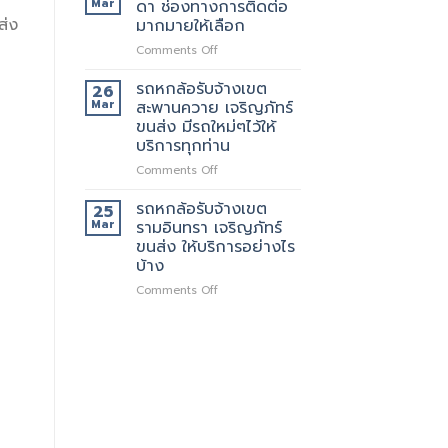
Mar
ดา ช่องทางการติดต่อ
บริการ
รับจ้าง
ส่ง
มากมายให้เลือก
ทั่วไป
เขต
on
Comments Off
รัช
รถ
โยธิน
หก
พร้อม
รถหกล้อรับจ้างเขต
26
ล้อ
ให้
Mar
สะพานควาย เจริญภัทร์
รับจ้าง
บริการ
ขนส่ง มีรถใหม่ๆไว้ให้
เขต
กับ
บริการทุกท่าน
รัช
ลูกค้า
ดา
ตลอด
on
Comments Off
ช่อง
24
รถ
ทางการ
ชั่วโมง
หก
รถหกล้อรับจ้างเขต
25
ติดต่อ
ล้อ
Mar
รามอินทรา เจริญภัทร์
มากมาย
รับจ้าง
ขนส่ง ให้บริการอย่างไร
ให้
เขต
บ้าง
เลือก
สะพานควาย
เจ
on
Comments Off
ริญ
รถ
ภัทร์
หก
ขนส่ง
ล้อ
มี
รับจ้าง
รถ
เขต
ใหม่ๆ
รามอินทรา
ไว้
เจ
ให้
ริญ
บริการ
ภัทร์