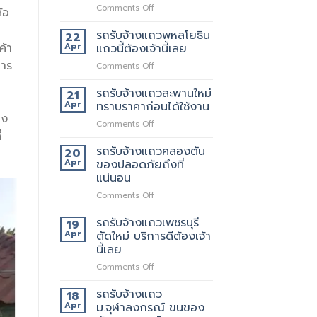
on
Comments Off
้อ
เจ
ริญ
รถรับจ้างแถวพหลโยธิน
22
ภัทร์
ค้า
Apr
แถวนี้ต้องเจ้านี้เลย
ขนส่ง
การ
on
Comments Off
รถ
รถ
รับจ้าง
รับจ้าง
รถรับจ้างแถวสะพานใหม่
ขน
21
แถว
ของ
Apr
ทราบราคาก่อนได้ใช้งาน
พหลโยธิน
ที่
อง
on
Comments Off
แถว
บริการ
่
รถ
นี้
ดี
รับจ้าง
รถรับจ้างแถวคลองตัน
ต้อง
20
ที่สุด
แถว
เจ้า
Apr
ของปลอดภัยถึงที่
062-
สะพาน
นี้
แน่นอน
4976747
ใหม่
เลย
on
Comments Off
ทราบ
รถ
ราคา
รับจ้าง
ก่อน
รถรับจ้างแถวเพชรบุรี
19
แถว
ได้
Apr
ตัดใหม่ บริการดีต้องเจ้า
คลองตัน
ใช้
นี้เลย
ของ
งาน
on
Comments Off
ปลอดภัย
รถ
ถึงที่
รับจ้าง
แน่นอน
รถรับจ้างแถว
18
แถว
Apr
ม.จุฬาลงกรณ์ ขนของ
เพชรบุรี