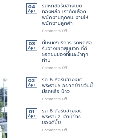
มี
หก
รถหกล้อรับจ้างเขต
04
แถว
ล้อ
Apr
ทองหล่อ เราคัดเลือก
ไหน
รับจ้าง
พนักงานทุกคน งานให้
บ้าง
เขต
พนักงานลูกค้า
เทพารักษ์
ประทับ
on
Comments Off
ใจ
รถ
ใน
หก
ที่ไหนให้บริการ รถหกล้อ
03
งาน
ล้อ
Apr
รับจ้างเขตสุขุมวิท ที่ดี
บริการ
รับจ้าง
5รถขนของที่แนะนำทุก
ของ
เขต
ท่าน
เรา
ทองหล่อ
แน่นอน
เรา
on
Comments Off
คัด
ที่ไหน
เลือก
ให้
รถ 6 ล้อรับจ้างเขต
02
พนักงาน
บริการ
Apr
พระราม5 อยากย้ายวันนี้
ทุก
รถ
มีรถหรือ ป่าว
คน
หก
งาน
on
Comments Off
ล้อ
ให้
รถ
รับจ้าง
พนักงาน
6
เขต
รถ 6 ล้อรับจ้างเขต
01
ลูกค้า
ล้อ
สุขุมวิท
Apr
พระราม2 เจ้านี้ย้าย
รับจ้าง
ที่
ของดีมั้ย
เขต
ดี
on
Comments Off
พระราม5
5รถ
รถ
อยาก
ขน