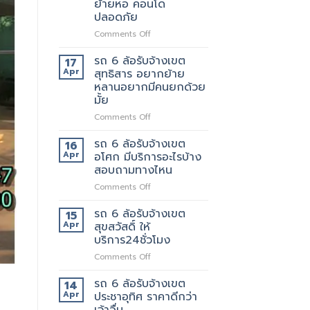
ย้ายหอ คอนโด
ตัด
ปลอดภัย
ใหม่
บริการ
on
Comments Off
ดี
รถ
ต้อง
รับ
รถ 6 ล้อรับจ้างเขต
17
เจ้า
จ้าง
Apr
สุทธิสาร อยากย้าย
นี้
แถวม.จุฬาลงกรณ์
หลานอยากมีคนยกด้วย
เลย
ขน
มั้ย
ของ
ย้าย
on
Comments Off
หอ
รถ
คอน
6
รถ 6 ล้อรับจ้างเขต
16
โด
ล้อ
Apr
อโศก มีบริการอะไรบ้าง
ปลอดภัย
รับจ้าง
สอบถามทางไหน
เขต
on
Comments Off
สุทธิสาร
รถ
อยาก
6
ย้าย
รถ 6 ล้อรับจ้างเขต
15
ล้อ
หลาน
Apr
สุขสวัสดิ์ ให้
รับจ้าง
อยาก
บริการ24ชั่วโมง
เขต
มี
on
Comments Off
อโศก
คน
รถ
มี
ยก
6
บริการ
รถ 6 ล้อรับจ้างเขต
ด้วย
14
ล้อ
อะไร
มั้ย
Apr
ประชาอุทิศ ราคาดีกว่า
รับจ้าง
บ้าง
เจ้าอื่น