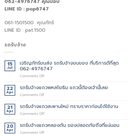
062-4976747
คุณป๊อป
LINE ID : pop6747
061-1501500 คุณภัทร์
LINE ID : pat.1500
รถรับจ้าง
เจริญภัทร์ขนส่ง รถรับจ้างขนของ ที่บริการดีที่สุด
15
Jul
062-4976747
on
Comments Off
เจ
ริญ
รถรับจ้างแถวพหลโยธิน แถวนี้ต้องเจ้านี้เลย
22
ภัทร์
Apr
on
Comments Off
ขนส่ง
รถ
รถ
รับจ้าง
รถรับจ้างแถวสะพานใหม่ ทราบราคาก่อนได้ใช้งาน
21
รับจ้าง
แถว
Apr
ขน
on
Comments Off
พหลโยธิน
ของ
รถ
แถว
ที่
รับจ้าง
รถรับจ้างแถวคลองตัน ของปลอดภัยถึงที่แน่นอน
20
นี้
บริการ
แถว
Apr
ต้อง
ดี
on
Comments Off
สะพาน