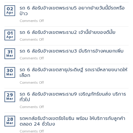
ที่ไหน
ทองหล่อ
บริการ
ให้
รถ 6 ล้อรับจ้างเขตพระราม5 อยากย้ายวันนี้มีรถหรือ
เรา
02
ของ
บริการ
คัด
Apr
ป่าว
เรา
รถ
เลือก
แน่นอน
on
Comments Off
หก
พนักงาน
รถ
ล้อ
ทุก
6
รถ 6 ล้อรับจ้างเขตพระราม2 เจ้านี้ย้ายของดีมั้ย
รับจ้าง
01
คน
ล้อ
เขต
Apr
งาน
on
Comments Off
รับจ้าง
สุขุมวิท
ให้
รถ
เขต
ที่
พนักงาน
6
รถ 6 ล้อรับจ้างเขตพระราม3 มีบริการจ้างคนยกเพิ่ม
31
พระราม5
ดี
ลูกค้า
ล้อ
Mar
อยาก
5รถ
on
Comments Off
รับจ้าง
ย้าย
ขน
รถ
เขต
วัน
ของ
6
รถ 6 ล้อรับจ้างเขตสาธุประดิษฐ์ รถเรามีหลายขนาดให้
30
พระราม2
นี้
ที่
ล้อ
Mar
เลือก
เจ้า
มี
แนะนำ
รับจ้าง
นี้
รถ
ทุก
on
Comments Off
เขต
ย้าย
หรือ
ท่าน
รถ
พระราม3
ของดี
ป่าว
6
รถ 6 ล้อรับจ้างเขตพระราม9 เจริญภัทร์ขนส่ง บริการ
มี
29
มั้ย
ล้อ
บริการ
Mar
ทั่วไป
รับจ้าง
จ้าง
on
Comments Off
เขต
คน
รถ
สาธุประดิษฐ์
ยก
6
รถหกล้อรับจ้างเขตรัชโยธิน พร้อม ให้บริการกับลูกค้า
รถ
28
เพิ่ม
ล้อ
เรา
Mar
ตลอด 24 ชั่วโมง
รับจ้าง
มี
on
Comments Off
เขต
หลาย