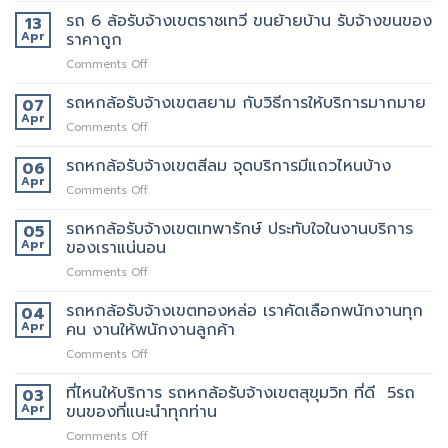
เขต
อะไร
ด้วย
6
รถ 6 ล้อรับจ้างเขตราชเทวี ขนย้ายบ้าน รับจ้างขนของ
13
สุขสวัสดิ์
บ้าง
มั้ย
ล้อ
Apr
ราคาถูก
ให้
สอบถาม
รับจ้าง
บริการ24ชั่วโมง
ทาง
on
Comments Off
เขต
ไหน
รถ
ประชาอุทิศ
6
รถหกล้อรับจ้างเขตสยาม กับวิธีการให้บริการมากมาย
ราคา
07
ล้อ
ดี
Apr
on
Comments Off
รับจ้าง
กว่า
รถ
เขต
เจ้า
หก
รถหกล้อรับจ้างเขตสีลม จุดบริการมีแถวไหนบ้าง
06
ราชเทวี
อื่น
ล้อ
Apr
ขน
on
Comments Off
รับจ้าง
ย้าย
รถ
เขต
บ้าน
หก
รถหกล้อรับจ้างเขตเทพารักษ์ ประทับใจในงานบริการ
05
สยาม
รับจ้าง
ล้อ
Apr
ของเราแน่นอน
กับ
ขน
รับจ้าง
วิธี
ของ
on
Comments Off
เขต
การ
ราคา
รถ
สีลม
ให้
ถูก
หก
รถหกล้อรับจ้างเขตทองหล่อ เราคัดเลือกพนักงานทุก
จุด
04
บริการ
ล้อ
บริการ
Apr
คน งานให้พนักงานลูกค้า
มากมาย
รับจ้าง
มี
on
Comments Off
เขต
แถว
รถ
เทพารักษ์
ไหน
หก
ที่ไหนให้บริการ รถหกล้อรับจ้างเขตสุขุมวิท ที่ดี 5รถ
ประทับ
03
บ้าง
ล้อ
ใจ
Apr
ขนของที่แนะนำทุกท่าน
รับจ้าง
ใน
on
Comments Off
เขต
งาน