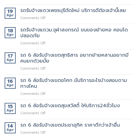
เจ้า
ที่สุด
รถ
ใหม่
นี้
062-
รับจ้าง
รถรับจ้างแถวเพชรบุรีตัดใหม่ บริการดีต้องเจ้านี้เลย
19
ทราบ
เลย
4976747
แถว
Apr
ราคา
on
Comments Off
คลองตัน
ก่อน
รถ
ของ
ได้
รับจ้าง
รถรับจ้างแถวม.จุฬาลงกรณ์ ขนของย้ายหอ คอนโด
18
ปลอดภัย
ใช้
แถว
Apr
ปลอดภัย
ถึงที่
งาน
เพชรบุรี
แน่นอน
on
Comments Off
ตัด
รถ
ใหม่
รับ
รถ 6 ล้อรับจ้างเขตสุทธิสาร อยากย้ายหลานอยากมี
บริการ
17
จ้าง
ดี
Apr
คนยกด้วยมั้ย
แถวม.จุฬาลงกรณ์
ต้อง
on
Comments Off
ขน
เจ้า
รถ
ของ
นี้
6
รถ 6 ล้อรับจ้างเขตอโศก มีบริการอะไรบ้างสอบถาม
ย้าย
16
เลย
ล้อ
หอ
Apr
ทางไหน
รับจ้าง
คอน
on
Comments Off
เขต
โด
รถ
สุทธิสาร
ปลอดภัย
6
รถ 6 ล้อรับจ้างเขตสุขสวัสดิ์ ให้บริการ24ชั่วโมง
อยาก
15
ล้อ
ย้าย
Apr
on
Comments Off
รับจ้าง
หลาน
รถ
เขต
อยาก
6
รถ 6 ล้อรับจ้างเขตประชาอุทิศ ราคาดีกว่าเจ้าอื่น
14
อโศก
มี
ล้อ
Apr
มี
คน
on
Comments Off
รับจ้าง
บริการ
ยก
รถ