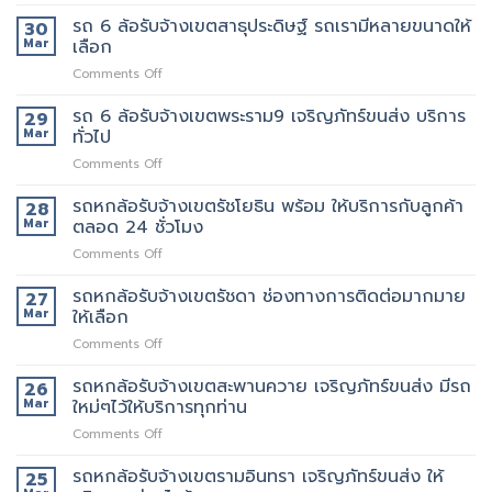
รถ
เขต
วัน
ของ
6
รถ 6 ล้อรับจ้างเขตสาธุประดิษฐ์ รถเรามีหลายขนาดให้
30
พระราม2
นี้
ที่
ล้อ
Mar
เลือก
เจ้า
มี
แนะนำ
รับจ้าง
นี้
รถ
ทุก
on
Comments Off
เขต
ย้าย
หรือ
ท่าน
รถ
พระราม3
ของดี
ป่าว
6
รถ 6 ล้อรับจ้างเขตพระราม9 เจริญภัทร์ขนส่ง บริการ
มี
29
มั้ย
ล้อ
บริการ
Mar
ทั่วไป
รับจ้าง
จ้าง
on
Comments Off
เขต
คน
รถ
สาธุประดิษฐ์
ยก
6
รถหกล้อรับจ้างเขตรัชโยธิน พร้อม ให้บริการกับลูกค้า
รถ
28
เพิ่ม
ล้อ
เรา
Mar
ตลอด 24 ชั่วโมง
รับจ้าง
มี
on
Comments Off
เขต
หลาย
รถ
พระราม9
ขนาด
หก
รถหกล้อรับจ้างเขตรัชดา ช่องทางการติดต่อมากมาย
เจ
27
ให้
ล้อ
ริญ
Mar
ให้เลือก
เลือก
รับจ้าง
ภัทร์
on
Comments Off
เขต
ขนส่ง
รถ
รัช
บริการ
หก
รถหกล้อรับจ้างเขตสะพานควาย เจริญภัทร์ขนส่ง มีรถ
โยธิน
26
ทั่วไป
ล้อ
พร้อม
Mar
ใหม่ๆไว้ให้บริการทุกท่าน
รับจ้าง
ให้
on
Comments Off
เขต
บริการ
รถ
รัช
กับ
หก
รถหกล้อรับจ้างเขตรามอินทรา เจริญภัทร์ขนส่ง ให้
ดา
25
ลูกค้า
ล้อ