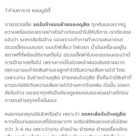
7.ท่ามหาราช คอมมูนิตี้
การตรวจเช็ค
รถรับจ้างขนย้ายของดุสิต
ทุกคันของเราๆดู
ความพร้อมของเราอย่างไรบ้างก่อนเข้าไปให้บริการ เราต้องขอ
แจ้งว่า รถหกล้อรับจ้าง ของเราจะทำการทำความสะอาดรถ
ตรวจเช็คระบบเบรก ระบบไฟเลี้ยว ไฟเบรก น้ำมันเครื่องอยู่ใน
สภาพที่ดีพร้อมใช้งานหรือไม่ ตรวจเช็คผ้าใบของรถขนของว่ามี
การฉีกขาดหรือไม่ เพราะหากเป็นช่วงหน้าฝนจะอันตรายมาก
เพราะอาจจะทำใหสินค้าของลูกค้าได้รับความเสียหายได้ โดย
เฉพาะงาน รับย้ายบ้านดุสิต ย้ายคอนโดดุสิต ซึ่งถือว่ามีสินค้าที่
อาจจะก่อให้เกิดความเสียหายได้ง่ายหากโดยฝน ดังนั้น รถหก
ล้อรับจ้าง ของเราทุกคันจึงต้องดูแลรถขนของเนอย่างดีก่อน
การขนย้ายทุกครั้งนั่นเอง
คนยกของคุณมีแล้วหรือยัง เพราะว่า
รถหกล้อรับจ้างดุสิต
หากเป็นงานขนของที่มีของมากๆ จะต้องใช้คนยกของไม่น้อย
กว่า 3-4 คน เพราะว่างาน ย้ายบ้าน ย้ายหอ ย้ายเครื่องจักร