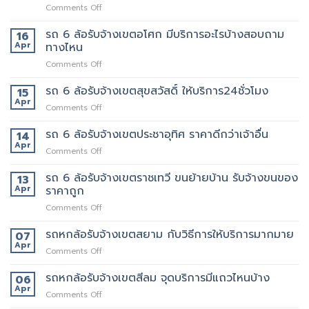
on
Comments Off
ขน
เจ้า
รถ
ของ
นี้
6
รถ 6 ล้อรับจ้างเขตอโศก มีบริการอะไรบ้างสอบถาม
ย้าย
16
เลย
ล้อ
หอ
Apr
ทางไหน
รับจ้าง
คอน
on
Comments Off
เขต
โด
รถ
สุทธิสาร
ปลอดภัย
6
รถ 6 ล้อรับจ้างเขตสุขสวัสดิ์ ให้บริการ24ชั่วโมง
อยาก
15
ล้อ
ย้าย
Apr
on
Comments Off
รับจ้าง
หลาน
รถ
เขต
อยาก
6
รถ 6 ล้อรับจ้างเขตประชาอุทิศ ราคาดีกว่าเจ้าอื่น
14
อโศก
มี
ล้อ
Apr
มี
คน
on
Comments Off
รับจ้าง
บริการ
ยก
รถ
เขต
อะไร
ด้วย
6
รถ 6 ล้อรับจ้างเขตราชเทวี ขนย้ายบ้าน รับจ้างขนของ
13
สุขสวัสดิ์
บ้าง
มั้ย
ล้อ
Apr
ราคาถูก
ให้
สอบถาม
รับจ้าง
บริการ24ชั่วโมง
ทาง
on
Comments Off
เขต
ไหน
รถ
ประชาอุทิศ
6
รถหกล้อรับจ้างเขตสยาม กับวิธีการให้บริการมากมาย
ราคา
07
ล้อ
ดี
Apr
on
Comments Off
รับจ้าง
กว่า
รถ
เขต
เจ้า
หก
รถหกล้อรับจ้างเขตสีลม จุดบริการมีแถวไหนบ้าง
06
ราชเทวี
อื่น
ล้อ
Apr
ขน
on
Comments Off
รับจ้าง
ย้าย
รถ