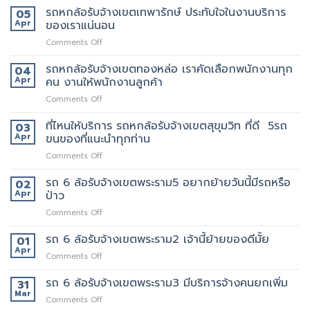
เขต
บ้าน
หก
รถหกล้อรับจ้างเขตเทพารักษ์ ประทับใจในงานบริการ
05
สยาม
รับจ้าง
ล้อ
Apr
ของเราแน่นอน
กับ
ขน
รับจ้าง
วิธี
ของ
on
Comments Off
เขต
การ
ราคา
รถ
สีลม
ให้
ถูก
หก
รถหกล้อรับจ้างเขตทองหล่อ เราคัดเลือกพนักงานทุก
จุด
04
บริการ
ล้อ
บริการ
Apr
คน งานให้พนักงานลูกค้า
มากมาย
รับจ้าง
มี
on
Comments Off
เขต
แถว
รถ
เทพารักษ์
ไหน
หก
ที่ไหนให้บริการ รถหกล้อรับจ้างเขตสุขุมวิท ที่ดี 5รถ
ประทับ
03
บ้าง
ล้อ
ใจ
Apr
ขนของที่แนะนำทุกท่าน
รับจ้าง
ใน
on
Comments Off
เขต
งาน
ที่ไหน
ทองหล่อ
บริการ
ให้
รถ 6 ล้อรับจ้างเขตพระราม5 อยากย้ายวันนี้มีรถหรือ
เรา
02
ของ
บริการ
คัด
Apr
ป่าว
เรา
รถ
เลือก
แน่นอน
on
Comments Off
หก
พนักงาน
รถ
ล้อ
ทุก
6
รถ 6 ล้อรับจ้างเขตพระราม2 เจ้านี้ย้ายของดีมั้ย
รับจ้าง
01
คน
ล้อ
เขต
Apr
งาน
on
Comments Off
รับจ้าง
สุขุมวิท
ให้
รถ
เขต
ที่
พนักงาน
6
รถ 6 ล้อรับจ้างเขตพระราม3 มีบริการจ้างคนยกเพิ่ม
31
พระราม5
ดี
ลูกค้า
ล้อ
Mar
อยาก
5รถ
on
Comments Off
รับจ้าง
ย้าย
ขน