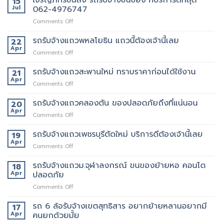
15
Jul
062-4976747
on
Comments Off
เจ
ริญ
รถรับจ้างแถวพหลโยธิน แถวนี้ต้องเจ้านี้เลย
22
ภัทร์
Apr
on
Comments Off
ขนส่ง
รถ
รถ
รับจ้าง
รถรับจ้างแถวสะพานใหม่ ทราบราคาก่อนได้ใช้งาน
21
รับจ้าง
แถว
Apr
ขน
on
Comments Off
พหลโยธิน
ของ
รถ
แถว
ที่
รับจ้าง
รถรับจ้างแถวคลองตัน ของปลอดภัยถึงที่แน่นอน
20
นี้
บริการ
แถว
Apr
ต้อง
ดี
on
Comments Off
สะพาน
เจ้า
ที่สุด
รถ
ใหม่
นี้
062-
รับจ้าง
รถรับจ้างแถวเพชรบุรีตัดใหม่ บริการดีต้องเจ้านี้เลย
19
ทราบ
เลย
4976747
แถว
Apr
ราคา
on
Comments Off
คลองตัน
ก่อน
รถ
ของ
ได้
รับจ้าง
รถรับจ้างแถวม.จุฬาลงกรณ์ ขนของย้ายหอ คอนโด
18
ปลอดภัย
ใช้
แถว
Apr
ปลอดภัย
ถึงที่
งาน
เพชรบุรี
แน่นอน
on
Comments Off
ตัด
รถ
ใหม่
รับ
รถ 6 ล้อรับจ้างเขตสุทธิสาร อยากย้ายหลานอยากมี
บริการ
17
จ้าง
ดี
Apr
คนยกด้วยมั้ย
แถวม.จุฬาลงกรณ์
ต้อง