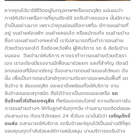
หากคุณได้มาใช้ชีวิตอยู่ในกรุงเทพฯหรือเขตดุสิต แน่นอนว่า
การให้บริการหรือการที่คุณต้องใช้ รถรับจ้างขนของ นั้นมีความ
จำเป็นอย่างมาก เพราะว่าคุณย่อมมีโอกาสที่จะ มีการขนย้ายที่
อยู่ ขนย้ายห้องพัก ขนย้ายคอนโด หรือแม้กระทั่ง ขนย้ายบ้าน
ซึ่งการขนย้ายต่างๆเหล่านี้ เราไม่สามารถที่จะทำการขนย้าย
ด้วยตัวเราเองได้ จึงต้องหวังพึ่ง ผู้ให้บริการ รถ 6 ล้อรับจ้าง
ขนของ วิ่งเข้ามาให้บริการ หากเราทำการขนย้ายด้วยตัวเรา
เอง เราจะต้องมีแรงงานมีเพื่อนมาช่วยยก และที่สำคัญ ต้องมี
รถขนของที่มีขนาดใหญ่ จึงจะสามารถขนย้ายของได้หมด ดัง
นั้น เพื่อเป็นการตอบโจทย์ทุกความต้องการของคนในพื้นที่ รถ
รับจ้าง 6 ล้อเขตดุสิต ของเราจึงพร้อมที่จะให้บริการ งาน
รับจ้างขนของทุกชนิด ถือได้ว่าเราเป็นรถขนของหรือ
รถ
รับจ้างทั่วไปในเขตดุสิต
ที่พร้อมจะตอบโจทย์ ความต้องการใน
การขนย้ายต่างๆ ให้กับลูกค้าในทุกๆวัน ท่านสามารถติดต่อและ
ประสานงาน กับเราได้ตลอด 24 ชั่วโมง เรามั่นใจว่า
เจริญภัทร์
ขนส่ง
จะสามารถให้บริการ รถรับจ้างแก่คุณได้เป็นอย่างดีที่สุด
ขอบคุณทุกกำลังใจและให้การสนับสนุน งานบริการรถรับจ้าง