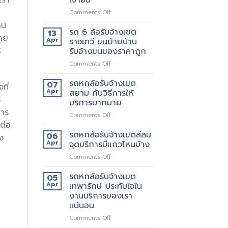
เรา
เขต
สอบถาม
on
Comments Off
สุขสวัสดิ์
ทาง
รถ
ให้
ไหน
าน
6
บริการ24ชั่วโมง
รถ 6 ล้อรับจ้างเขต
13
้าย
ล้อ
Apr
ราชเทวี ขนย้ายบ้าน
รับจ้าง
้
รับจ้างขนของราคาถูก
เขต
on
Comments Off
ประชาอุทิศ
รถ
ราคา
6
ดี
รถหกล้อรับจ้างเขต
07
ที่
ล้อ
กว่า
Apr
สยาม กับวิธีการให้
รับจ้าง
้
เจ้า
บริการมากมาย
เขต
อื่น
การ
on
Comments Off
ราชเทวี
รถ
ต่อ
ขน
หก
ย้าย
รถหกล้อรับจ้างเขตสีลม
06
ง
ล้อ
บ้าน
Apr
จุดบริการมีแถวไหนบ้าง
รับจ้าง
รับจ้าง
on
Comments Off
เขต
ขน
รถ
สยาม
ของ
หก
รถหกล้อรับจ้างเขต
กับ
ราคา
05
ล้อ
วิธี
Apr
เทพารักษ์ ประทับใจใน
ถูก
รับจ้าง
การ
งานบริการของเรา
เขต
ให้
แน่นอน
สีลม
บริการ
จุด
on
Comments Off
มากมาย
บริการ
รถ