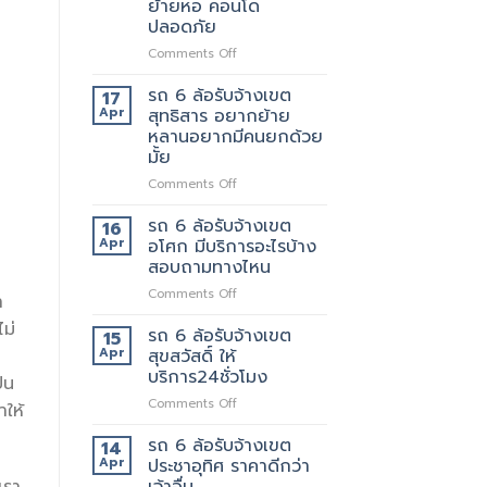
ย้ายหอ คอนโด
ตัด
ปลอดภัย
ใหม่
บริการ
on
Comments Off
ดี
รถ
ต้อง
รับ
รถ 6 ล้อรับจ้างเขต
17
เจ้า
จ้าง
Apr
สุทธิสาร อยากย้าย
นี้
แถวม.จุฬาลงกรณ์
หลานอยากมีคนยกด้วย
เลย
ขน
มั้ย
ของ
ย้าย
on
Comments Off
หอ
รถ
คอน
6
รถ 6 ล้อรับจ้างเขต
16
โด
ล้อ
Apr
อโศก มีบริการอะไรบ้าง
ปลอดภัย
รับจ้าง
สอบถามทางไหน
เขต
on
Comments Off
สุทธิสาร
ำ
รถ
อยาก
ม่
6
ย้าย
รถ 6 ล้อรับจ้างเขต
15
ล้อ
หลาน
Apr
สุขสวัสดิ์ ให้
รับจ้าง
อยาก
บริการ24ชั่วโมง
็น
เขต
มี
on
Comments Off
อโศก
คน
าให้
รถ
มี
ยก
6
บริการ
รถ 6 ล้อรับจ้างเขต
ด้วย
14
ล้อ
อะไร
มั้ย
Apr
ประชาอุทิศ ราคาดีกว่า
รับจ้าง
บ้าง
เจ้าอื่น