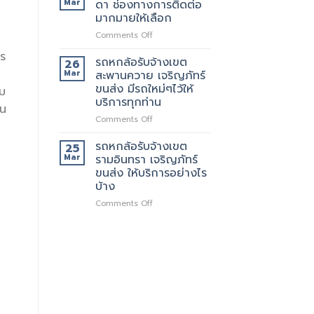
Mar
ดา ช่องทางการติดต่อ
บริการ
รับจ้าง
มากมายให้เลือก
ทั่วไป
เขต
on
Comments Off
รัช
รถ
โยธิน
าร
หก
พร้อม
รถหกล้อรับจ้างเขต
26
ล้อ
ให้
Mar
สะพานควาย เจริญภัทร์
รับจ้าง
บริการ
ขนส่ง มีรถใหม่ๆไว้ให้
าม
เขต
กับ
บริการทุกท่าน
รัช
ลูกค้า
ใน
ดา
ตลอด
on
Comments Off
ช่อง
24
รถ
ทางการ
ชั่วโมง
หก
รถหกล้อรับจ้างเขต
25
ติดต่อ
ล้อ
Mar
รามอินทรา เจริญภัทร์
มากมาย
รับจ้าง
ขนส่ง ให้บริการอย่างไร
ให้
เขต
บ้าง
เลือก
สะพานควาย
เจ
on
Comments Off
ริญ
รถ
ภัทร์
หก
ขนส่ง
ล้อ
มี
รับจ้าง
รถ
เขต
ใหม่ๆ
รามอินทรา
ไว้
เจ
ให้
ริญ
บริการ
ภัทร์