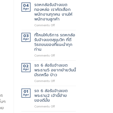
มี
หก
รถหกล้อรับจ้างเขต
04
แถว
ล้อ
Apr
ทองหล่อ เราคัดเลือก
ไหน
รับจ้าง
พนักงานทุกคน งานให้
บ้าง
เขต
พนักงานลูกค้า
เทพารักษ์
ประทับ
on
Comments Off
ใจ
รถ
ใน
หก
ที่ไหนให้บริการ รถหกล้อ
03
งาน
ล้อ
Apr
รับจ้างเขตสุขุมวิท ที่ดี
บริการ
รับจ้าง
5รถขนของที่แนะนำทุก
ของ
เขต
ท่าน
เรา
ทองหล่อ
แน่นอน
เรา
on
Comments Off
คัด
ที่ไหน
เลือก
ให้
รถ 6 ล้อรับจ้างเขต
02
พนักงาน
บริการ
Apr
พระราม5 อยากย้ายวันนี้
ทุก
รถ
มีรถหรือ ป่าว
คน
หก
งาน
on
Comments Off
ล้อ
ให้
รถ
รับจ้าง
พนักงาน
6
เขต
รถ 6 ล้อรับจ้างเขต
01
ลูกค้า
ล้อ
สุขุมวิท
าร
Apr
พระราม2 เจ้านี้ย้าย
รับจ้าง
ที่
ของดีมั้ย
ื่นๆ
เขต
ดี
on
Comments Off
พระราม5
5รถ
้อย
รถ
อยาก
ขน