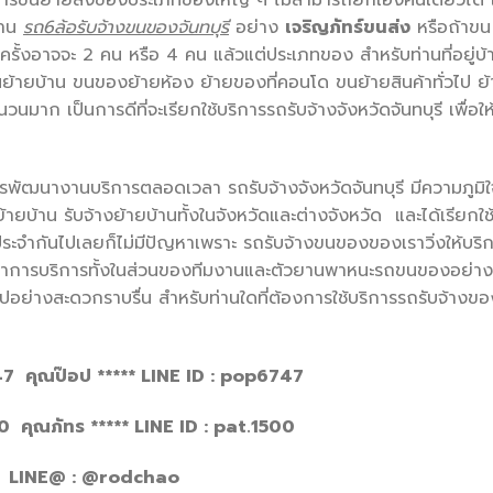
รขนย้ายสิ่งของประเภทของใหญ่ ๆ ไม่สามารถยกเองคนเดียวได้ 
งาน
รถ
6ล้อรับจ้างขนของจันทบุรี
อย่าง
เจริญภัทร์ขนส่ง
หรือถ้าขน
งครั้งอาจจะ 2 คน หรือ 4 คน แล้วแต่ประเภทของ สำหรับท่านที่อยู่บ้
นย้ายบ้าน ขนของย้ายห้อง ย้ายของที่คอนโด ขนย้ายสินค้าทั่วไป ย
มาก เป็นการดีที่จะเรียกใช้บริการรถรับจ้างจังหวัดจันทบุรี เพื่อให
รพัฒนางานบริการตลอดเวลา รถรับจ้างจังหวัดจันทบุรี มีความภูมิใจ
ย้ายบ้าน รับจ้างย้ายบ้านทั้งในจังหวัดและต่างจังหวัด และได้เรียกใช
ระจำกันไปเลยก็ไม่มีปัญหาเพราะ รถรับจ้างขนของของเราวิ่งให้บริ
ฒนาการบริการทั้งในส่วนของทีมงานและตัวยานพาหนะรถขนของอย่าง
็นไปอย่างสะดวกราบรื่น สำหรับท่านใดที่ต้องการใช้บริการรถรับจ้างขอ
7 คุณป๊อป
***** LINE ID : pop6747
0 คุณภัทร
***** LINE ID : pat.1500
LINE@ : @rodchao