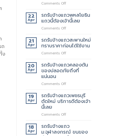
on
Comments Off
ๆ
เจ
ริญ
รถรับจ้างแถวพหลโยธิน
22
ภัทร์
Apr
แถวนี้ต้องเจ้านี้เลย
ขนส่ง
on
Comments Off
รถ
รถ
รับจ้าง
า
รับจ้าง
รถรับจ้างแถวสะพานใหม่
ขน
21
แถว
ของ
Apr
ทราบราคาก่อนได้ใช้งาน
 รถ
พหลโยธิน
ที่
on
ั้ง
Comments Off
แถว
บริการ
รถ
นี้
ดี
รับจ้าง
รถรับจ้างแถวคลองตัน
ต้อง
20
ที่สุด
แถว
เจ้า
Apr
ของปลอดภัยถึงที่
062-
สะพาน
นี้
แน่นอน
4976747
ใหม่
เลย
on
Comments Off
ทราบ
รถ
ราคา
รับจ้าง
ก่อน
รถรับจ้างแถวเพชรบุรี
19
แถว
ได้
Apr
ตัดใหม่ บริการดีต้องเจ้า
คลองตัน
ใช้
นี้เลย
ของ
งาน
on
Comments Off
ปลอดภัย
รถ
ถึงที่
รับจ้าง
แน่นอน
รถรับจ้างแถว
18
แถว
Apr
ม.จุฬาลงกรณ์ ขนของ
เพชรบุรี