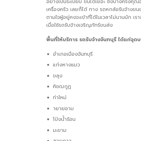
อย่างเป็นระเบียบ ขนได้เยอะ ซึ่งบางครั้งคุณอา
เครื่องครัว เลยก็ได้ ทาง รถหกล้อรับจ้างขน
ตามใจผู้อยู่คงจะเข้าที่ได้ในเวลาไม่นานนัก
เมื่อใช้รถรับจ้างเจริญภัทร์ขนส่ง
พื้นที่ให้บริการ รถรับจ้างจันทบุรี ได้แก่จุดบ
อำเภอเมืองจันทบุรี
แก่งหางแมว
ขลุง
คิชฌกูฏ
ท่าใหม่
ายายอาม
โป่งน้ำร้อน
มะขาม