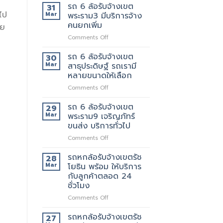
6
ย้าย
รถ 6 ล้อรับจ้างเขต
ของ
31
ล้อ
วัน
ที่
ไป
Mar
พระราม3 มีบริการจ้าง
รับจ้าง
นี้
แนะนำ
คนยกเพิ่ม
ลย
เขต
มี
ทุก
on
Comments Off
พระราม2
รถ
ท่าน
รถ
เจ้า
หรือ
6
นี้
รถ 6 ล้อรับจ้างเขต
ป่าว
30
ล้อ
ย้าย
Mar
สาธุประดิษฐ์ รถเรามี
รับจ้าง
ของดี
หลายขนาดให้เลือก
เขต
มั้ย
on
Comments Off
พระราม3
รถ
มี
6
บริการ
รถ 6 ล้อรับจ้างเขต
29
ล้อ
จ้าง
Mar
พระราม9 เจริญภัทร์
รับจ้าง
คน
ขนส่ง บริการทั่วไป
เขต
ยก
on
Comments Off
สาธุประดิษฐ์
เพิ่ม
รถ
รถ
6
เรา
รถหกล้อรับจ้างเขตรัช
28
ล้อ
มี
Mar
โยธิน พร้อม ให้บริการ
รับจ้าง
หลาย
กับลูกค้าตลอด 24
เขต
ขนาด
ชั่วโมง
พระราม9
ให้
เจ
เลือก
on
Comments Off
ริญ
รถ
ภัทร์
หก
รถหกล้อรับจ้างเขตรัช
27
ขนส่ง
ล้อ