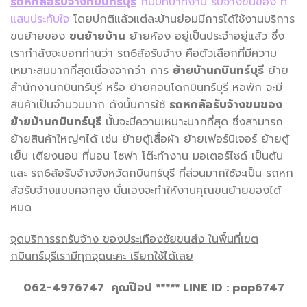
รถหกล้อรับจ้างกบินทร์บุรี
กับบทบาทงาน รับจ้างขนของ ที่
แสนประทับใจ
โดยปกติแล้วแต่ละบ้านย่อมมีการได้ใช้งานบริการ
ขนย้ายของ
ขนย้ายบ้าน
ย้ายห้อง อยู่เป็นประจำอยู่แล้ว ซึ่ง
เรากำลังจะบอกท่านว่า รถ6ล้อรับจ้าง คือตัวเลือกที่มีความ
เหมาะสมมากที่สุดเนื่องจากว่า การ
ย้ายบ้านกบินทร์บุรี
ย้าย
สำนักงานกบินทร์บุรี หรือ ย้ายคอนโดกบินทร์บุรี หอพัก จะมี
สินค้าเป็นจำนวนมาก ดังนั้นการใช้
รถหกล้อรับจ้างขนของ
ย้ายบ้านกบินทร์บุรี
นั้นจะมีความเหมาะมากที่สุด ซึ่งสามารถ
ย้ายสินค้าใหญ่ๆได้ เช่น ย้ายตู้เสื้อผ้า ย้ายเฟอร์นิเจอร์ ย้ายตู้
เย็น เตียงนอน ที่นอน โซฟา โต๊ะทำงาน มอเตอร์ไซด์ เป็นต้น
และ รถ6ล้อรับจ้างจังหวัดกบินทร์บุรี ที่ส่วนมากใช้จะเป็น รถหก
ล้อรับจ้างแบบคอกสูง นั่นเองจะทำให้งานคุณขนย้ายของได้
หมด
จุดบริการรถรับจ้าง ของประเทืองชัยขนส่ง ในพื้นที่เขต
กบินทร์บุรีเรามีทุกจุดนะคะ เรียกใช้ได้เลย
062-4976747 คุณป๊อป
***** LINE ID : pop6747