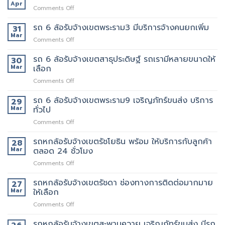
ล้อ
เขต
Apr
งาน
on
Comments Off
รับจ้าง
สุขุมวิท
ให้
รถ
เขต
ที่
พนักงาน
6
รถ 6 ล้อรับจ้างเขตพระราม3 มีบริการจ้างคนยกเพิ่ม
31
พระราม5
ดี
ลูกค้า
ล้อ
Mar
อยาก
5รถ
on
Comments Off
รับจ้าง
ย้าย
ขน
รถ
เขต
วัน
ของ
6
รถ 6 ล้อรับจ้างเขตสาธุประดิษฐ์ รถเรามีหลายขนาดให้
30
พระราม2
นี้
ที่
ล้อ
Mar
เลือก
เจ้า
มี
แนะนำ
รับจ้าง
นี้
รถ
ทุก
on
Comments Off
เขต
ย้าย
หรือ
ท่าน
รถ
พระราม3
ของดี
ป่าว
6
รถ 6 ล้อรับจ้างเขตพระราม9 เจริญภัทร์ขนส่ง บริการ
มี
29
มั้ย
ล้อ
บริการ
Mar
ทั่วไป
รับจ้าง
จ้าง
on
Comments Off
เขต
คน
รถ
สาธุประดิษฐ์
ยก
6
รถหกล้อรับจ้างเขตรัชโยธิน พร้อม ให้บริการกับลูกค้า
รถ
28
เพิ่ม
ล้อ
เรา
Mar
ตลอด 24 ชั่วโมง
รับจ้าง
มี
on
Comments Off
เขต
หลาย
รถ
พระราม9
ขนาด
หก
รถหกล้อรับจ้างเขตรัชดา ช่องทางการติดต่อมากมาย
เจ
27
ให้
ล้อ
ริญ
Mar
ให้เลือก
เลือก
รับจ้าง
ภัทร์
on
Comments Off
เขต
ขนส่ง
รถ
รัช
บริการ
หก
รถหกล้อรับจ้างเขตสะพานควาย เจริญภัทร์ขนส่ง มีรถ
โยธิน
ทั่วไป