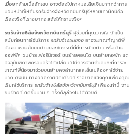
เมื่อยกล้ามเนื้ออักเสบ อาจต้องไปหาหมอเสียเงินมากกว่าการ
มอบหน้าที่ให้กับรถรับจ้างจังหวัดกบินทร์บุรีหลายเท่านักนี่คือ
เรื่องจริงที่เราอยากจะแจ้งให้ทราบจริงๆ
รถรับจ้าง
6ล้อจังหวัดกบินทร์บุรี
ผู้ช่วยที่คุณวางใจ ถ้าเป็น
สมัยก่อนการใช้บริการ
รถรับจ้างขนของ
อาจจะเกณฑ์ญาติพี่
น้องมาช่วยกันขนย้ายของในกรณีที่มีการย้ายบ้าน หรือย้าย
ออฟฟิค ขนย้ายเฟอร์นิเจอร์ ขนย้ายคอนโด ขนย้ายหอพัก แต่
ปัจจุบันสภาพครอบครัวได้เปลี่ยนไปมีการย้ายกันคนละที่การจะ
เกณฑ์พี่น้องมาช่วยขนย้ายคงลำบากและสิ้นเปลืองค่าใช้จ่าย
มาก ดังนั้น ทางออกง่ายนิดเดียวที่เราอยากแจ้งคุณเพียงคุณ
เรียกใช้บริการ
รถรับจ้าง
6ล้อจังหวัดกบินทร์บุรี
เพียงเท่านี้ งาน
ขนย้ายที่เกิดขึ้นนาน ๆ ครั้งก็ลุล่วงไปได้ด้วยดี