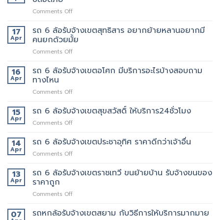
งาน
เพชรบุรี
แน่นอน
on
Comments Off
ตัด
รถ
ใหม่
รับ
รถ 6 ล้อรับจ้างเขตสุทธิสาร อยากย้ายหลานอยากมี
บริการ
17
จ้าง
ดี
Apr
คนยกด้วยมั้ย
แถวม.จุฬาลงกรณ์
ต้อง
on
Comments Off
ขน
เจ้า
รถ
ของ
นี้
6
รถ 6 ล้อรับจ้างเขตอโศก มีบริการอะไรบ้างสอบถาม
ย้าย
16
เลย
ล้อ
หอ
Apr
ทางไหน
รับจ้าง
คอน
on
Comments Off
เขต
โด
รถ
สุทธิสาร
ปลอดภัย
6
รถ 6 ล้อรับจ้างเขตสุขสวัสดิ์ ให้บริการ24ชั่วโมง
อยาก
15
ล้อ
ย้าย
Apr
on
Comments Off
รับจ้าง
หลาน
รถ
เขต
อยาก
6
รถ 6 ล้อรับจ้างเขตประชาอุทิศ ราคาดีกว่าเจ้าอื่น
14
อโศก
มี
ล้อ
Apr
มี
คน
on
Comments Off
รับจ้าง
บริการ
ยก
รถ
เขต
อะไร
ด้วย
6
รถ 6 ล้อรับจ้างเขตราชเทวี ขนย้ายบ้าน รับจ้างขนของ
13
สุขสวัสดิ์
บ้าง
มั้ย
ล้อ
Apr
ราคาถูก
ให้
สอบถาม
รับจ้าง
บริการ24ชั่วโมง
ทาง
on
Comments Off
เขต
ไหน
รถ
ประชาอุทิศ
6
รถหกล้อรับจ้างเขตสยาม กับวิธีการให้บริการมากมาย
ราคา
07
ล้อ