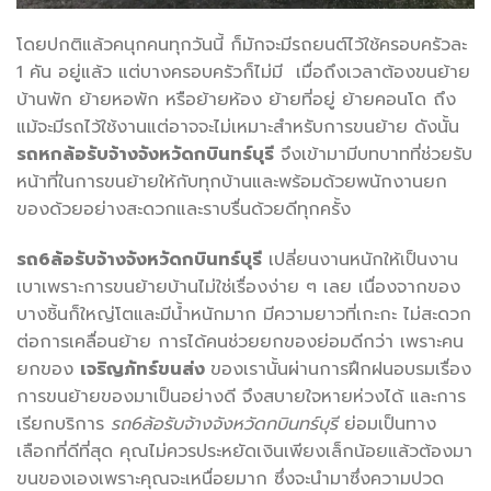
โดยปกติแล้วคนุกคนทุกวันนี้ ก็มักจะมีรถยนต์ไว้ใช้ครอบครัวละ
1 คัน อยู่แล้ว แต่บางครอบครัวก็ไม่มี เมื่อถึงเวลาต้องขนย้าย
บ้านพัก ย้ายหอพัก หรือย้ายห้อง ย้ายที่อยู่ ย้ายคอนโด ถึง
แม้จะมีรถไว้ใช้งานแต่อาจจะไม่เหมาะสำหรับการขนย้าย ดังนั้น
รถหกล้อรับจ้างจังหวัดกบินทร์บุรี
จึงเข้ามามีบทบาทที่ช่วยรับ
หน้าที่ในการขนย้ายให้กับทุกบ้านและพร้อมด้วยพนักงานยก
ของด้วยอย่างสะดวกและราบรื่นด้วยดีทุกครั้ง
รถ
6ล้อรับจ้างจังหวัดกบินทร์บุรี
เปลี่ยนงานหนักให้เป็นงาน
เบาเพราะการขนย้ายบ้านไม่ใช่เรื่องง่าย ๆ เลย เนื่องจากของ
บางชิ้นก็ใหญ่โตและมีน้ำหนักมาก มีความยาวที่เกะกะ ไม่สะดวก
ต่อการเคลื่อนย้าย การได้คนช่วยยกของย่อมดีกว่า เพราะคน
ยกของ
เจริญภัทร์ขนส่ง
ของเรานั้นผ่านการฝึกฝนอบรมเรื่อง
การขนย้ายของมาเป็นอย่างดี จึงสบายใจหายห่วงได้ และการ
เรียกบริการ
รถ
6ล้อรับจ้างจังหวัดกบินทร์บุรี
ย่อมเป็นทาง
เลือกที่ดีที่สุด คุณไม่ควรประหยัดเงินเพียงเล็กน้อยแล้วต้องมา
ขนของเองเพราะคุณจะเหนื่อยมาก ซึ่งจะนำมาซึ่งความปวด