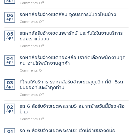
ดี
Apr
on
Comments Off
รับจ้าง
กว่า
รถ
เขต
เจ้า
หก
รถหกล้อรับจ้างเขตสีลม จุดบริการมีแถวไหนบ้าง
06
ราชเทวี
อื่น
ล้อ
Apr
ขน
on
Comments Off
รับจ้าง
ย้าย
รถ
เขต
บ้าน
หก
รถหกล้อรับจ้างเขตเทพารักษ์ ประทับใจในงานบริการ
05
สยาม
รับจ้าง
ล้อ
Apr
ของเราแน่นอน
กับ
ขน
รับจ้าง
วิธี
ของ
on
Comments Off
เขต
การ
ราคา
รถ
สีลม
ให้
ถูก
หก
รถหกล้อรับจ้างเขตทองหล่อ เราคัดเลือกพนักงานทุก
จุด
04
บริการ
ล้อ
บริการ
Apr
คน งานให้พนักงานลูกค้า
มากมาย
รับจ้าง
มี
on
Comments Off
เขต
แถว
รถ
เทพารักษ์
ไหน
หก
ที่ไหนให้บริการ รถหกล้อรับจ้างเขตสุขุมวิท ที่ดี 5รถ
ประทับ
03
บ้าง
ล้อ
ใจ
Apr
ขนของที่แนะนำทุกท่าน
รับจ้าง
ใน
on
Comments Off
เขต
งาน
ที่ไหน
ทองหล่อ
บริการ
ให้
รถ 6 ล้อรับจ้างเขตพระราม5 อยากย้ายวันนี้มีรถหรือ
เรา
02
ของ
บริการ
คัด
Apr
ป่าว
เรา
รถ
เลือก
แน่นอน
on
Comments Off
หก
พนักงาน
รถ
ล้อ
ทุก
6
รถ 6 ล้อรับจ้างเขตพระราม2 เจ้านี้ย้ายของดีมั้ย
รับจ้าง
01
คน