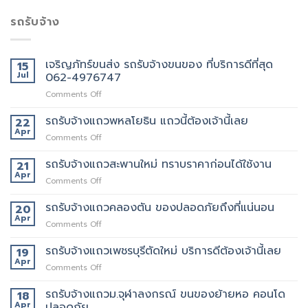
รถรับจ้าง
เจริญภัทร์ขนส่ง รถรับจ้างขนของ ที่บริการดีที่สุด
15
Jul
062-4976747
on
Comments Off
เจ
ริญ
รถรับจ้างแถวพหลโยธิน แถวนี้ต้องเจ้านี้เลย
22
ภัทร์
Apr
on
Comments Off
ขนส่ง
รถ
รถ
รับจ้าง
รถรับจ้างแถวสะพานใหม่ ทราบราคาก่อนได้ใช้งาน
21
รับจ้าง
แถว
Apr
ขน
on
Comments Off
พหลโยธิน
ของ
รถ
แถว
ที่
รับจ้าง
รถรับจ้างแถวคลองตัน ของปลอดภัยถึงที่แน่นอน
20
นี้
บริการ
แถว
Apr
ต้อง
ดี
on
Comments Off
สะพาน
เจ้า
ที่สุด
รถ
ใหม่
นี้
062-
รับจ้าง
รถรับจ้างแถวเพชรบุรีตัดใหม่ บริการดีต้องเจ้านี้เลย
19
ทราบ
เลย
4976747
แถว
Apr
ราคา
on
Comments Off
คลองตัน
ก่อน
รถ
ของ
ได้
รับจ้าง
รถรับจ้างแถวม.จุฬาลงกรณ์ ขนของย้ายหอ คอนโด
18
ปลอดภัย
ใช้
แถว
Apr
ปลอดภัย
ถึงที่