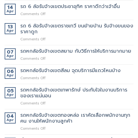
เขต
อยาก
6
รถ 6 ล้อรับจ้างเขตประชาอุทิศ ราคาดีกว่าเจ้าอื่น
14
อโศก
มี
ล้อ
Apr
มี
คน
on
Comments Off
รับจ้าง
บริการ
ยก
รถ
เขต
อะไร
ด้วย
6
รถ 6 ล้อรับจ้างเขตราชเทวี ขนย้ายบ้าน รับจ้างขนของ
13
สุขสวัสดิ์
บ้าง
มั้ย
ล้อ
Apr
ราคาถูก
ให้
สอบถาม
รับจ้าง
บริการ24ชั่วโมง
ทาง
on
Comments Off
เขต
ไหน
รถ
ประชาอุทิศ
6
รถหกล้อรับจ้างเขตสยาม กับวิธีการให้บริการมากมาย
ราคา
07
ล้อ
ดี
Apr
on
Comments Off
รับจ้าง
กว่า
รถ
เขต
เจ้า
หก
รถหกล้อรับจ้างเขตสีลม จุดบริการมีแถวไหนบ้าง
06
ราชเทวี
อื่น
ล้อ
Apr
ขน
on
Comments Off
รับจ้าง
ย้าย
รถ
เขต
บ้าน
หก
รถหกล้อรับจ้างเขตเทพารักษ์ ประทับใจในงานบริการ
05
สยาม
รับจ้าง
ล้อ
Apr
ของเราแน่นอน
กับ
ขน
รับจ้าง
วิธี
ของ
on
Comments Off
เขต
การ
ราคา
รถ
สีลม
ให้
ถูก
หก
รถหกล้อรับจ้างเขตทองหล่อ เราคัดเลือกพนักงานทุก
จุด
04
บริการ
ล้อ
บริการ
Apr
คน งานให้พนักงานลูกค้า
มากมาย
รับจ้าง
มี
on
Comments Off
เขต
แถว
รถ
เทพารักษ์
ไหน