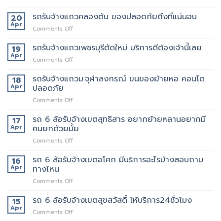
ของ
รถ
แถว
ที่
รับจ้าง
รถรับจ้างแถวคลองตัน ของปลอดภัยถึงที่แน่นอน
20
นี้
บริการ
แถว
Apr
ต้อง
ดี
on
Comments Off
สะพาน
เจ้า
ที่สุด
รถ
ใหม่
นี้
062-
รับจ้าง
รถรับจ้างแถวเพชรบุรีตัดใหม่ บริการดีต้องเจ้านี้เลย
19
ทราบ
เลย
4976747
แถว
Apr
ราคา
on
Comments Off
คลองตัน
ก่อน
รถ
ของ
ได้
รับจ้าง
รถรับจ้างแถวม.จุฬาลงกรณ์ ขนของย้ายหอ คอนโด
18
ปลอดภัย
ใช้
แถว
Apr
ปลอดภัย
ถึงที่
งาน
เพชรบุรี
แน่นอน
on
Comments Off
ตัด
รถ
ใหม่
รับ
รถ 6 ล้อรับจ้างเขตสุทธิสาร อยากย้ายหลานอยากมี
บริการ
17
จ้าง
ดี
Apr
คนยกด้วยมั้ย
แถวม.จุฬาลงกรณ์
ต้อง
on
Comments Off
ขน
เจ้า
รถ
ของ
นี้
6
รถ 6 ล้อรับจ้างเขตอโศก มีบริการอะไรบ้างสอบถาม
ย้าย
16
เลย
ล้อ
หอ
Apr
ทางไหน
รับจ้าง
คอน
on
Comments Off
เขต
โด
รถ
สุทธิสาร
ปลอดภัย
6
รถ 6 ล้อรับจ้างเขตสุขสวัสดิ์ ให้บริการ24ชั่วโมง
อยาก
15
ล้อ
ย้าย
Apr
on
Comments Off
รับจ้าง
หลาน
รถ