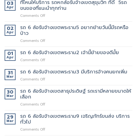
หก
ที่ไหนให้บริการ รถหกล้อรับจ้างเขตสุขุมวิท ที่ดี 5รถ
ประทับ
03
บ้าง
ล้อ
ใจ
Apr
ขนของที่แนะนำทุกท่าน
รับจ้าง
ใน
on
Comments Off
เขต
งาน
ที่ไหน
ทองหล่อ
บริการ
ให้
รถ 6 ล้อรับจ้างเขตพระราม5 อยากย้ายวันนี้มีรถหรือ
เรา
02
ของ
บริการ
คัด
Apr
ป่าว
เรา
รถ
เลือก
แน่นอน
on
Comments Off
หก
พนักงาน
รถ
ล้อ
ทุก
6
รถ 6 ล้อรับจ้างเขตพระราม2 เจ้านี้ย้ายของดีมั้ย
รับจ้าง
01
คน
ล้อ
เขต
Apr
งาน
on
Comments Off
รับจ้าง
สุขุมวิท
ให้
รถ
เขต
ที่
พนักงาน
6
รถ 6 ล้อรับจ้างเขตพระราม3 มีบริการจ้างคนยกเพิ่ม
31
พระราม5
ดี
ลูกค้า
ล้อ
Mar
อยาก
5รถ
on
Comments Off
รับจ้าง
ย้าย
ขน
รถ
เขต
วัน
ของ
6
รถ 6 ล้อรับจ้างเขตสาธุประดิษฐ์ รถเรามีหลายขนาดให้
30
พระราม2
นี้
ที่
ล้อ
Mar
เลือก
เจ้า
มี
แนะนำ
รับจ้าง
นี้
รถ
ทุก
on
Comments Off
เขต
ย้าย
หรือ
ท่าน
รถ
พระราม3
ของดี
ป่าว
6
รถ 6 ล้อรับจ้างเขตพระราม9 เจริญภัทร์ขนส่ง บริการ
มี
29
มั้ย
ล้อ
บริการ
Mar
ทั่วไป
รับจ้าง
จ้าง
on
Comments Off
เขต
คน
รถ
สาธุประดิษฐ์
ยก