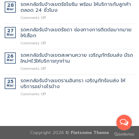
6
รถหกล้อรับจ้างเขตรัชโยธิน พร้อม ให้บริการกับลูกค้า
รถ
28
เพิ่ม
ล้อ
เรา
Mar
ตลอด 24 ชั่วโมง
รับจ้าง
มี
on
Comments Off
เขต
หลาย
รถ
พระราม9
ขนาด
หก
รถหกล้อรับจ้างเขตรัชดา ช่องทางการติดต่อมากมาย
เจ
27
ให้
ล้อ
ริญ
Mar
ให้เลือก
เลือก
รับจ้าง
ภัทร์
on
Comments Off
เขต
ขนส่ง
รถ
รัช
บริการ
หก
รถหกล้อรับจ้างเขตสะพานควาย เจริญภัทร์ขนส่ง มีรถ
โยธิน
26
ทั่วไป
ล้อ
พร้อม
Mar
ใหม่ๆไว้ให้บริการทุกท่าน
รับจ้าง
ให้
on
Comments Off
เขต
บริการ
รถ
รัช
กับ
หก
รถหกล้อรับจ้างเขตรามอินทรา เจริญภัทร์ขนส่ง ให้
ดา
25
ลูกค้า
ล้อ
ช่อง
Mar
บริการอย่างไรบ้าง
ตลอด
รับจ้าง
ทางการ
24
on
Comments Off
เขต
ติดต่อ
ชั่วโมง
รถ
สะพานควาย
มากมาย
หก
เจ
ให้
ล้อ
ริญ
เลือก
รับจ้าง
ภัทร์
เขต
ขนส่ง
รามอินทรา
มี
เจ
Copyright 2026 ©
รถ
Flatsome Theme
ริญ
ใหม่ๆ