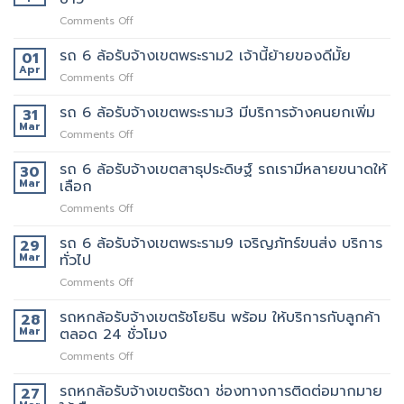
รถ
เลือก
แน่นอน
on
Comments Off
หก
พนักงาน
รถ
ล้อ
ทุก
6
รถ 6 ล้อรับจ้างเขตพระราม2 เจ้านี้ย้ายของดีมั้ย
รับจ้าง
01
คน
ล้อ
เขต
Apr
งาน
on
Comments Off
รับจ้าง
สุขุมวิท
ให้
รถ
เขต
ที่
พนักงาน
6
รถ 6 ล้อรับจ้างเขตพระราม3 มีบริการจ้างคนยกเพิ่ม
31
พระราม5
ดี
ลูกค้า
ล้อ
Mar
อยาก
5รถ
on
Comments Off
รับจ้าง
ย้าย
ขน
รถ
เขต
วัน
ของ
6
รถ 6 ล้อรับจ้างเขตสาธุประดิษฐ์ รถเรามีหลายขนาดให้
30
พระราม2
นี้
ที่
ล้อ
Mar
เลือก
เจ้า
มี
แนะนำ
รับจ้าง
นี้
รถ
ทุก
on
Comments Off
เขต
ย้าย
หรือ
ท่าน
รถ
พระราม3
ของดี
ป่าว
6
รถ 6 ล้อรับจ้างเขตพระราม9 เจริญภัทร์ขนส่ง บริการ
มี
29
มั้ย
ล้อ
บริการ
Mar
ทั่วไป
รับจ้าง
จ้าง
on
Comments Off
เขต
คน
รถ
สาธุประดิษฐ์
ยก
6
รถหกล้อรับจ้างเขตรัชโยธิน พร้อม ให้บริการกับลูกค้า
รถ
28
เพิ่ม
ล้อ
เรา
Mar
ตลอด 24 ชั่วโมง
รับจ้าง
มี
on
Comments Off
เขต
หลาย
รถ
พระราม9
ขนาด
หก
รถหกล้อรับจ้างเขตรัชดา ช่องทางการติดต่อมากมาย
เจ
27
ให้
ล้อ