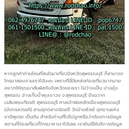
หากลูกค้าท่านไหนที่สนใจมาเที่ยวจังหวัดสุพรรณบุรี ก็สามารถ
โทรมาสอบถามเราได้นะคะ เพราะที่นี่มีแหล่งท่องเที่ยวมากมาย
อยากให้คุณมาสัมผัสกับจังหวัดของเรา ไม่ว่าจะเป็น ปางอุ๋ง
สุพรรณ อ่างเก็บน้ำหุบเขาวง จ.สุพรรณบุรี บึงฉวาก
เฉลิมพระเกียรติ สุพรรณบุรี ศาลเจ้าพ่อหลักเมืองสุพรรณบุรี
(มังกรสวรรค์) สามชุกตลาดร้อยปี วัดป่าเลไลย์ อุทยานแห่ง
ชาติพุเตย เป็นต้น สำหรับท่านที่ไปไม่ถูกหรือว่าต้องการข้อมูล
สถานที่ท่องเที่ยวก็โทรมาหาเราได้เลย เรายินดีให้บริการข้อมูล