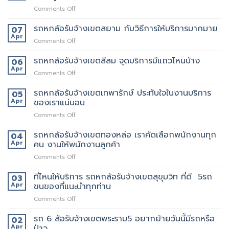
รับจ้าง
บริการ24ชั่วโมง
ทาง
on
Comments Off
เขต
ไหน
รถ
ประชาอุทิศ
6
รถหกล้อรับจ้างเขตสยาม กับวิธีการให้บริการมากมาย
ราคา
07
ล้อ
ดี
Apr
on
Comments Off
รับจ้าง
กว่า
รถ
เขต
เจ้า
หก
รถหกล้อรับจ้างเขตสีลม จุดบริการมีแถวไหนบ้าง
06
ราชเทวี
อื่น
ล้อ
Apr
ขน
on
Comments Off
รับจ้าง
ย้าย
รถ
เขต
บ้าน
หก
รถหกล้อรับจ้างเขตเทพารักษ์ ประทับใจในงานบริการ
05
สยาม
รับจ้าง
ล้อ
Apr
ของเราแน่นอน
กับ
ขน
รับจ้าง
วิธี
ของ
on
Comments Off
เขต
การ
ราคา
รถ
สีลม
ให้
ถูก
หก
รถหกล้อรับจ้างเขตทองหล่อ เราคัดเลือกพนักงานทุก
จุด
04
บริการ
ล้อ
บริการ
Apr
คน งานให้พนักงานลูกค้า
มากมาย
รับจ้าง
มี
on
Comments Off
เขต
แถว
รถ
เทพารักษ์
ไหน
หก
ที่ไหนให้บริการ รถหกล้อรับจ้างเขตสุขุมวิท ที่ดี 5รถ
ประทับ
03
บ้าง
ล้อ
ใจ
Apr
ขนของที่แนะนำทุกท่าน
รับจ้าง
ใน
on
Comments Off
เขต
งาน
ที่ไหน
ทองหล่อ
บริการ
ให้
รถ 6 ล้อรับจ้างเขตพระราม5 อยากย้ายวันนี้มีรถหรือ
เรา
02
ของ
บริการ
คัด
Apr
ป่าว
เรา