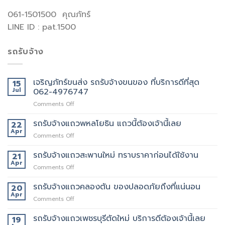
061-1501500 คุณภัทร์
LINE ID : pat.1500
รถรับจ้าง
เจริญภัทร์ขนส่ง รถรับจ้างขนของ ที่บริการดีที่สุด
15
Jul
062-4976747
on
Comments Off
เจ
ริญ
รถรับจ้างแถวพหลโยธิน แถวนี้ต้องเจ้านี้เลย
22
ภัทร์
Apr
on
Comments Off
ขนส่ง
รถ
รถ
รับจ้าง
รถรับจ้างแถวสะพานใหม่ ทราบราคาก่อนได้ใช้งาน
21
รับจ้าง
แถว
Apr
ขน
on
Comments Off
พหลโยธิน
ของ
รถ
แถว
ที่
รับจ้าง
รถรับจ้างแถวคลองตัน ของปลอดภัยถึงที่แน่นอน
20
นี้
บริการ
แถว
Apr
ต้อง
ดี
on
Comments Off
สะพาน
เจ้า
ที่สุด
รถ
ใหม่
นี้
062-
รับจ้าง
รถรับจ้างแถวเพชรบุรีตัดใหม่ บริการดีต้องเจ้านี้เลย
19
ทราบ
เลย
4976747
แถว