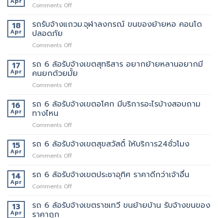
Apr
ราคา
on
Comments Off
คลองตัน
ก่อน
รถ
ของ
ได้
รับจ้าง
รถรับจ้างแถวม.จุฬาลงกรณ์ ขนของย้ายหอ คอนโด
18
ปลอดภัย
ใช้
แถว
Apr
ปลอดภัย
ถึงที่
งาน
เพชรบุรี
แน่นอน
on
Comments Off
ตัด
รถ
ใหม่
รับ
รถ 6 ล้อรับจ้างเขตสุทธิสาร อยากย้ายหลานอยากมี
บริการ
17
จ้าง
ดี
Apr
คนยกด้วยมั้ย
แถวม.จุฬาลงกรณ์
ต้อง
on
Comments Off
ขน
เจ้า
รถ
ของ
นี้
6
รถ 6 ล้อรับจ้างเขตอโศก มีบริการอะไรบ้างสอบถาม
ย้าย
16
เลย
ล้อ
หอ
Apr
ทางไหน
รับจ้าง
คอน
on
Comments Off
เขต
โด
รถ
สุทธิสาร
ปลอดภัย
6
รถ 6 ล้อรับจ้างเขตสุขสวัสดิ์ ให้บริการ24ชั่วโมง
อยาก
15
ล้อ
ย้าย
Apr
on
Comments Off
รับจ้าง
หลาน
รถ
เขต
อยาก
6
รถ 6 ล้อรับจ้างเขตประชาอุทิศ ราคาดีกว่าเจ้าอื่น
14
อโศก
มี
ล้อ
Apr
มี
คน
on
Comments Off
รับจ้าง
บริการ
ยก
รถ
เขต
อะไร
ด้วย
6
รถ 6 ล้อรับจ้างเขตราชเทวี ขนย้ายบ้าน รับจ้างขนของ
13
สุขสวัสดิ์
บ้าง
มั้ย
ล้อ
Apr
ราคาถูก
ให้
สอบถาม