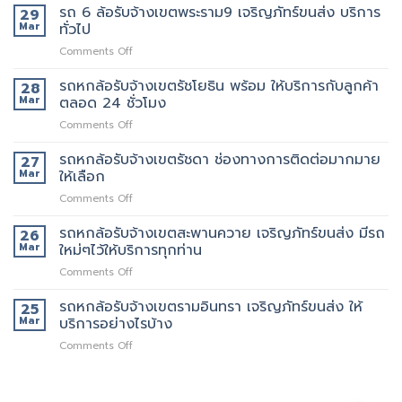
ป่าว
6
รถ 6 ล้อรับจ้างเขตพระราม9 เจริญภัทร์ขนส่ง บริการ
มี
29
มั้ย
ล้อ
บริการ
Mar
ทั่วไป
รับจ้าง
จ้าง
on
Comments Off
เขต
คน
รถ
สาธุประดิษฐ์
ยก
6
รถหกล้อรับจ้างเขตรัชโยธิน พร้อม ให้บริการกับลูกค้า
รถ
28
เพิ่ม
ล้อ
เรา
Mar
ตลอด 24 ชั่วโมง
รับจ้าง
มี
on
Comments Off
เขต
หลาย
รถ
พระราม9
ขนาด
หก
รถหกล้อรับจ้างเขตรัชดา ช่องทางการติดต่อมากมาย
เจ
27
ให้
ล้อ
ริญ
Mar
ให้เลือก
เลือก
รับจ้าง
ภัทร์
on
Comments Off
เขต
ขนส่ง
รถ
รัช
บริการ
หก
รถหกล้อรับจ้างเขตสะพานควาย เจริญภัทร์ขนส่ง มีรถ
โยธิน
26
ทั่วไป
ล้อ
พร้อม
Mar
ใหม่ๆไว้ให้บริการทุกท่าน
รับจ้าง
ให้
on
Comments Off
เขต
บริการ
รถ
รัช
กับ
หก
รถหกล้อรับจ้างเขตรามอินทรา เจริญภัทร์ขนส่ง ให้
ดา
25
ลูกค้า
ล้อ
ช่อง
Mar
บริการอย่างไรบ้าง
ตลอด
รับจ้าง
ทางการ
24
on
Comments Off
เขต
ติดต่อ
ชั่วโมง
รถ
สะพานควาย
มากมาย
หก
เจ
ให้
ล้อ
ริญ
เลือก