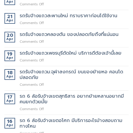
ภัทร์
Apr
on
Comments Off
ขนส่ง
รถ
รถ
รับจ้าง
รถรับจ้างแถวสะพานใหม่ ทราบราคาก่อนได้ใช้งาน
21
รับจ้าง
แถว
Apr
ขน
on
Comments Off
พหลโยธิน
ของ
รถ
แถว
ที่
รับจ้าง
รถรับจ้างแถวคลองตัน ของปลอดภัยถึงที่แน่นอน
20
นี้
บริการ
แถว
Apr
ต้อง
ดี
on
Comments Off
สะพาน
เจ้า
ที่สุด
รถ
ใหม่
นี้
062-
รับจ้าง
รถรับจ้างแถวเพชรบุรีตัดใหม่ บริการดีต้องเจ้านี้เลย
19
ทราบ
เลย
4976747
แถว
Apr
ราคา
on
Comments Off
คลองตัน
ก่อน
รถ
ของ
ได้
รับจ้าง
รถรับจ้างแถวม.จุฬาลงกรณ์ ขนของย้ายหอ คอนโด
18
ปลอดภัย
ใช้
แถว
Apr
ปลอดภัย
ถึงที่
งาน
เพชรบุรี
แน่นอน
on
Comments Off
ตัด
รถ
ใหม่
รับ
รถ 6 ล้อรับจ้างเขตสุทธิสาร อยากย้ายหลานอยากมี
บริการ
17
จ้าง
ดี
Apr
คนยกด้วยมั้ย
แถวม.จุฬาลงกรณ์
ต้อง
on
Comments Off
ขน
เจ้า
รถ
ของ
นี้
6
รถ 6 ล้อรับจ้างเขตอโศก มีบริการอะไรบ้างสอบถาม
ย้าย
16
เลย
ล้อ
หอ
Apr
ทางไหน
รับจ้าง
คอน