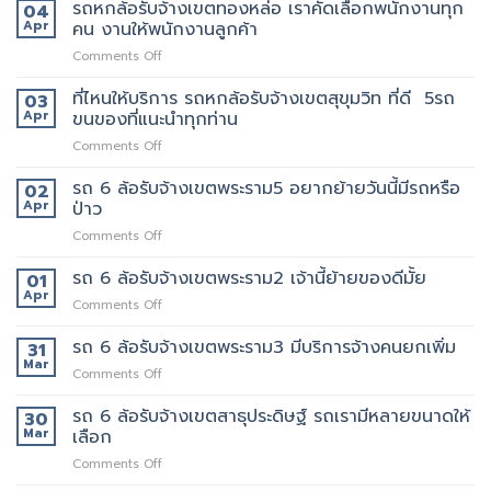
หก
รถหกล้อรับจ้างเขตทองหล่อ เราคัดเลือกพนักงานทุก
จุด
04
บริการ
ล้อ
บริการ
Apr
คน งานให้พนักงานลูกค้า
มากมาย
รับจ้าง
มี
on
Comments Off
เขต
แถว
รถ
เทพารักษ์
ไหน
หก
ที่ไหนให้บริการ รถหกล้อรับจ้างเขตสุขุมวิท ที่ดี 5รถ
ประทับ
03
บ้าง
ล้อ
ใจ
Apr
ขนของที่แนะนำทุกท่าน
รับจ้าง
ใน
on
Comments Off
เขต
งาน
ที่ไหน
ทองหล่อ
บริการ
ให้
รถ 6 ล้อรับจ้างเขตพระราม5 อยากย้ายวันนี้มีรถหรือ
เรา
02
ของ
บริการ
คัด
Apr
ป่าว
เรา
รถ
เลือก
แน่นอน
on
Comments Off
หก
พนักงาน
รถ
ล้อ
ทุก
6
รถ 6 ล้อรับจ้างเขตพระราม2 เจ้านี้ย้ายของดีมั้ย
รับจ้าง
01
คน
ล้อ
เขต
Apr
งาน
on
Comments Off
รับจ้าง
สุขุมวิท
ให้
รถ
เขต
ที่
พนักงาน
6
รถ 6 ล้อรับจ้างเขตพระราม3 มีบริการจ้างคนยกเพิ่ม
31
พระราม5
ดี
ลูกค้า
ล้อ
Mar
อยาก
5รถ
on
Comments Off
รับจ้าง
ย้าย
ขน
รถ
เขต
วัน
ของ
6
รถ 6 ล้อรับจ้างเขตสาธุประดิษฐ์ รถเรามีหลายขนาดให้
30
พระราม2
นี้
ที่
ล้อ
Mar
เลือก
เจ้า
มี
แนะนำ
รับจ้าง
นี้
รถ
ทุก
on
Comments Off
เขต
ย้าย
หรือ
ท่าน
รถ
พระราม3
ของดี