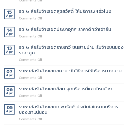
on
Comments Off
เขต
โด
รถ
สุทธิสาร
ปลอดภัย
6
รถ 6 ล้อรับจ้างเขตสุขสวัสดิ์ ให้บริการ24ชั่วโมง
อยาก
15
ล้อ
ย้าย
Apr
on
Comments Off
รับจ้าง
หลาน
รถ
เขต
อยาก
6
รถ 6 ล้อรับจ้างเขตประชาอุทิศ ราคาดีกว่าเจ้าอื่น
14
อโศก
มี
ล้อ
Apr
มี
คน
on
Comments Off
รับจ้าง
บริการ
ยก
รถ
เขต
อะไร
ด้วย
6
รถ 6 ล้อรับจ้างเขตราชเทวี ขนย้ายบ้าน รับจ้างขนของ
13
สุขสวัสดิ์
บ้าง
มั้ย
ล้อ
Apr
ราคาถูก
ให้
สอบถาม
รับจ้าง
บริการ24ชั่วโมง
ทาง
on
Comments Off
เขต
ไหน
รถ
ประชาอุทิศ
6
รถหกล้อรับจ้างเขตสยาม กับวิธีการให้บริการมากมาย
ราคา
07
ล้อ
ดี
Apr
on
Comments Off
รับจ้าง
กว่า
รถ
เขต
เจ้า
หก
รถหกล้อรับจ้างเขตสีลม จุดบริการมีแถวไหนบ้าง
06
ราชเทวี
อื่น
ล้อ
Apr
ขน
on
Comments Off
รับจ้าง
ย้าย
รถ
เขต
บ้าน
หก
รถหกล้อรับจ้างเขตเทพารักษ์ ประทับใจในงานบริการ
05
สยาม
รับจ้าง
ล้อ
Apr
ของเราแน่นอน
กับ
ขน
รับจ้าง
วิธี
ของ
on
Comments Off
เขต
การ
ราคา
รถ
สีลม
ให้
ถูก