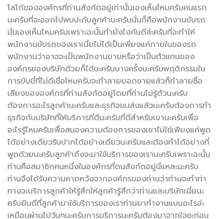
โลโก้ขององค์กรที่ท่านสังกัดอยู่เท่านั้นเองเห็นไหมครับคนแรก
นะครับที่จะออกไปพบปะกับลูกค้านะครับนั่นก็คือพนักงานขับรถ
นั่นเองเห็นไหมครับเพราะฉะนั้นทำยังไงกันดีล่ะครับที่จะทำให้
พนักงานขับรถของเราเนี่ยไม่ได้เป็นเพียงแค่ภายในของรถ
พนักงานว่าอาจจะเป็นพนักงานขายหรือว่าเป็นตัวแทนของ
องค์กรของบริษัทด้วยก็ได้นะครับบางครั้งนะครับพฤติกรรมใน
การขับขี่ที่ไม่ดีเชื่อไหมครับจะทำลายยอดขายแล้วก็ทำลายชื่อ
เสียงขององค์กรที่ท่านสังกัดอยู่โดยที่ท่านไม่รู้ตัวนะครับ
ต้องการอะไรลูกค้านะครับและธุรกิจขนส่งแล้วนะครับต้องการทำ
ธุรกิจกับบริษัทที่ให้บริการที่ดีนะครับที่ดีสำหรับเขานะครับเพื่อ
อะไรรู้ไหมครับเพื่อสนองความต้องการของเขาไม่ใช่เพียงแค่พูด
ได้อย่างเดียวรับปากได้อย่างเดียวนะครับและต้องทำได้อย่างที่
พูดด้วยนะครับลูกค้าถึงจะมาใช้บริการของเรานะครับเพราะฉะนั้น
ท่านคือสมาชิกคนหนึ่งในองค์กรที่ตนสังกัดอยู่นี่แหละนะครับ
ท่านจึงได้รับความคาดหวังจากองค์กรของท่านว่าท่านจะทำท่า
ทางจะบริการลูกค้าให้รู้สึกให้ลูกค้ารู้สึกว่าท่านและบริษัทเนี่ยนะ
ครับยินดีที่ลูกค้ามาใช้บริการของเราท่านยาทำงานแบบอะไรอ่ะ
เหมือนผ่านไปวันๆนะครับการบริการนะครับต้องมาจากใจซะก่อน