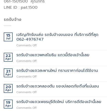
061-1501500 คุณภัทร์
LINE ID : pat.1500
รถรับจ้าง
เจริญภัทร์ขนส่ง รถรับจ้างขนของ ที่บริการดีที่สุด
15
Jul
062-4976747
on
Comments Off
เจ
ริญ
รถรับจ้างแถวพหลโยธิน แถวนี้ต้องเจ้านี้เลย
22
ภัทร์
Apr
on
Comments Off
ขนส่ง
รถ
รถ
รับจ้าง
รถรับจ้างแถวสะพานใหม่ ทราบราคาก่อนได้ใช้งาน
21
รับจ้าง
แถว
Apr
ขน
on
Comments Off
พหลโยธิน
ของ
รถ
แถว
ที่
รับจ้าง
รถรับจ้างแถวคลองตัน ของปลอดภัยถึงที่แน่นอน
20
นี้
บริการ
แถว
Apr
ต้อง
ดี
on
Comments Off
สะพาน
เจ้า
ที่สุด
รถ
ใหม่
นี้
062-
รับจ้าง
รถรับจ้างแถวเพชรบุรีตัดใหม่ บริการดีต้องเจ้านี้เลย
19
ทราบ
เลย
4976747
แถว
Apr
ราคา
on
Comments Off
คลองตัน
ก่อน