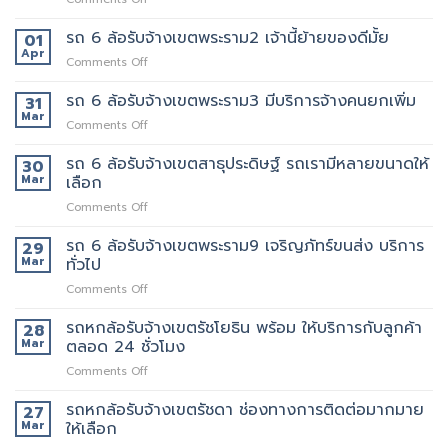
หก
พนักงาน
รถ
ล้อ
ทุก
6
รถ 6 ล้อรับจ้างเขตพระราม2 เจ้านี้ย้ายของดีมั้ย
รับจ้าง
01
คน
ล้อ
เขต
Apr
งาน
on
Comments Off
รับจ้าง
สุขุมวิท
ให้
รถ
เขต
ที่
พนักงาน
6
รถ 6 ล้อรับจ้างเขตพระราม3 มีบริการจ้างคนยกเพิ่ม
31
พระราม5
ดี
ลูกค้า
ล้อ
Mar
อยาก
5รถ
on
Comments Off
รับจ้าง
ย้าย
ขน
รถ
เขต
วัน
ของ
6
รถ 6 ล้อรับจ้างเขตสาธุประดิษฐ์ รถเรามีหลายขนาดให้
30
พระราม2
นี้
ที่
ล้อ
Mar
เลือก
เจ้า
มี
แนะนำ
รับจ้าง
นี้
รถ
ทุก
on
Comments Off
เขต
ย้าย
หรือ
ท่าน
รถ
พระราม3
ของดี
ป่าว
6
รถ 6 ล้อรับจ้างเขตพระราม9 เจริญภัทร์ขนส่ง บริการ
มี
29
มั้ย
ล้อ
บริการ
Mar
ทั่วไป
รับจ้าง
จ้าง
on
Comments Off
เขต
คน
รถ
สาธุประดิษฐ์
ยก
6
รถหกล้อรับจ้างเขตรัชโยธิน พร้อม ให้บริการกับลูกค้า
รถ
28
เพิ่ม
ล้อ
เรา
Mar
ตลอด 24 ชั่วโมง
รับจ้าง
มี
on
Comments Off
เขต
หลาย
รถ
พระราม9
ขนาด
หก
รถหกล้อรับจ้างเขตรัชดา ช่องทางการติดต่อมากมาย
เจ
27
ให้
ล้อ
ริญ
Mar
ให้เลือก
เลือก
รับจ้าง
ภัทร์