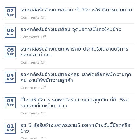
ไหน
รถ
ประชาอุทิศ
6
รถหกล้อรับจ้างเขตสยาม กับวิธีการให้บริการมากมาย
ราคา
07
ล้อ
ดี
Apr
on
Comments Off
รับจ้าง
กว่า
รถ
เขต
เจ้า
หก
รถหกล้อรับจ้างเขตสีลม จุดบริการมีแถวไหนบ้าง
06
ราชเทวี
อื่น
ล้อ
Apr
ขน
on
Comments Off
รับจ้าง
ย้าย
รถ
เขต
บ้าน
หก
รถหกล้อรับจ้างเขตเทพารักษ์ ประทับใจในงานบริการ
05
สยาม
รับจ้าง
ล้อ
Apr
ของเราแน่นอน
กับ
ขน
รับจ้าง
วิธี
ของ
on
Comments Off
เขต
การ
ราคา
รถ
สีลม
ให้
ถูก
หก
รถหกล้อรับจ้างเขตทองหล่อ เราคัดเลือกพนักงานทุก
จุด
04
บริการ
ล้อ
บริการ
Apr
คน งานให้พนักงานลูกค้า
มากมาย
รับจ้าง
มี
on
Comments Off
เขต
แถว
รถ
เทพารักษ์
ไหน
หก
ที่ไหนให้บริการ รถหกล้อรับจ้างเขตสุขุมวิท ที่ดี 5รถ
ประทับ
03
บ้าง
ล้อ
ใจ
Apr
ขนของที่แนะนำทุกท่าน
รับจ้าง
ใน
on
Comments Off
เขต
งาน
ที่ไหน
ทองหล่อ
บริการ
ให้
รถ 6 ล้อรับจ้างเขตพระราม5 อยากย้ายวันนี้มีรถหรือ
เรา
02
ของ
บริการ
คัด
Apr
ป่าว
เรา
รถ
เลือก
แน่นอน
on
Comments Off