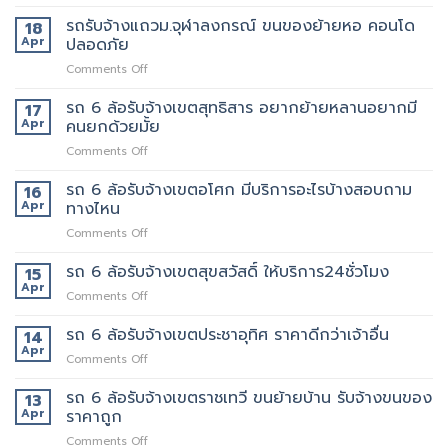
รถ
ของ
ได้
รับจ้าง
รถรับจ้างแถวม.จุฬาลงกรณ์ ขนของย้ายหอ คอนโด
18
ปลอดภัย
ใช้
แถว
Apr
ปลอดภัย
ถึงที่
งาน
เพชรบุรี
แน่นอน
on
Comments Off
ตัด
รถ
ใหม่
รับ
รถ 6 ล้อรับจ้างเขตสุทธิสาร อยากย้ายหลานอยากมี
บริการ
17
จ้าง
ดี
Apr
คนยกด้วยมั้ย
แถวม.จุฬาลงกรณ์
ต้อง
on
Comments Off
ขน
เจ้า
รถ
ของ
นี้
6
รถ 6 ล้อรับจ้างเขตอโศก มีบริการอะไรบ้างสอบถาม
ย้าย
16
เลย
ล้อ
หอ
Apr
ทางไหน
รับจ้าง
คอน
on
Comments Off
เขต
โด
รถ
สุทธิสาร
ปลอดภัย
6
รถ 6 ล้อรับจ้างเขตสุขสวัสดิ์ ให้บริการ24ชั่วโมง
อยาก
15
ล้อ
ย้าย
Apr
on
Comments Off
รับจ้าง
หลาน
รถ
เขต
อยาก
6
รถ 6 ล้อรับจ้างเขตประชาอุทิศ ราคาดีกว่าเจ้าอื่น
14
อโศก
มี
ล้อ
Apr
มี
คน
on
Comments Off
รับจ้าง
บริการ
ยก
รถ
เขต
อะไร
ด้วย
6
รถ 6 ล้อรับจ้างเขตราชเทวี ขนย้ายบ้าน รับจ้างขนของ
13
สุขสวัสดิ์
บ้าง
มั้ย
ล้อ
Apr
ราคาถูก
ให้
สอบถาม
รับจ้าง
บริการ24ชั่วโมง
ทาง
on
Comments Off
เขต