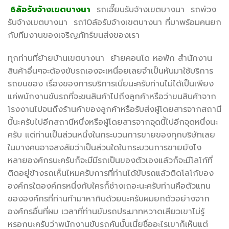
6ล้อรับจ้างเขตบางนา
รถเฮี๊ยบรับจ้างเขตบางนา รถพ่วง
รับจ้างเขตบางนา รถ10ล้อรับจ้างเขตบางนา ที่มาพร้อมคนยก
กับทีมงานของเจริญภัทร์ขนส่งของเรา
ทุกท่านที่ย้ายบ้านเขตบางนา ย้ายคอนโด หอพัก สำนักงาน
สินค้าอื่นๆจะต้องขับรถเองจะเหนื่อยเลยจำเป็นหันมาใช้บริการ
รถขนของ เรื่องของการบริการเนี่ยนะครับท่านไม่ได้เป็นเพียง
แค่พนักงานขับรถที่จะขนสินค้าไปถึงลูกค้าหรือว่าขนสินค้าจาก
โรงงานไปจนถึงร้านค้าของลูกค้าหรือรับส่งผู้โดยสารจากสถานี
นี้นะครับไปอีกสถานีหนึ่งหรือผู้โดยสารจากจุดนี้ไปอีกจุดหนึ่งนะ
ครับ แต่ท่านเป็นส่วนหนึ่งในกระบวนการขายของทุกบริษัทเลย
ในบางคนอาจสงสัยว่าเป็นส่วนใดในกระบวนการขายยังไง
หลายองค์กรนะครับก็จะมีมีรถเป็นของตัวเองแล้วก็จะมีโลโก้ที่
ติดอยู่ข้างรถเห็นไหมครับการที่ท่านได้ขับรถแล้วติดโลโก้ของ
องค์กรใดองค์กรหนึ่งกับใครก็ช่างเถอะนะครับท่านคือตัวแทน
ขององค์กรที่ท่านทำมาหากินด้วยนะครับผมยกตัวอย่างจาก
องค์กรอื่นที่ผม เวลาที่ท่านขับรถประมาทหวาดเสียวเขาไม่รู้
หรอกนะครับว่าพนักงานขับรถคันนั้นเนี่ยชื่ออะไรเขาก็เห็นแต่