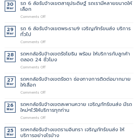
ของ
6
รถ 6 ล้อรับจ้างเขตสาธุประดิษฐ์ รถเรามีหลายขนาดให้
30
พระราม2
นี้
ที่
ล้อ
Mar
เลือก
เจ้า
มี
แนะนำ
รับจ้าง
นี้
รถ
ทุก
on
Comments Off
เขต
ย้าย
หรือ
ท่าน
รถ
พระราม3
ของดี
ป่าว
6
รถ 6 ล้อรับจ้างเขตพระราม9 เจริญภัทร์ขนส่ง บริการ
มี
29
มั้ย
ล้อ
บริการ
Mar
ทั่วไป
รับจ้าง
จ้าง
on
Comments Off
เขต
คน
รถ
สาธุประดิษฐ์
ยก
6
รถหกล้อรับจ้างเขตรัชโยธิน พร้อม ให้บริการกับลูกค้า
รถ
28
เพิ่ม
ล้อ
เรา
Mar
ตลอด 24 ชั่วโมง
รับจ้าง
มี
on
Comments Off
เขต
หลาย
รถ
พระราม9
ขนาด
หก
รถหกล้อรับจ้างเขตรัชดา ช่องทางการติดต่อมากมาย
เจ
27
ให้
ล้อ
ริญ
Mar
ให้เลือก
เลือก
รับจ้าง
ภัทร์
on
Comments Off
เขต
ขนส่ง
รถ
รัช
บริการ
หก
รถหกล้อรับจ้างเขตสะพานควาย เจริญภัทร์ขนส่ง มีรถ
โยธิน
26
ทั่วไป
ล้อ
พร้อม
Mar
ใหม่ๆไว้ให้บริการทุกท่าน
รับจ้าง
ให้
on
Comments Off
เขต
บริการ
รถ
รัช
กับ
หก
รถหกล้อรับจ้างเขตรามอินทรา เจริญภัทร์ขนส่ง ให้
ดา
25
ลูกค้า
ล้อ
ช่อง
Mar
บริการอย่างไรบ้าง
ตลอด