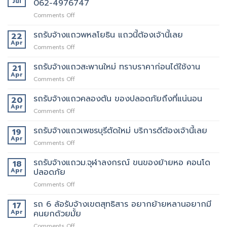
Jul
062-4976747
on
Comments Off
เจ
ริญ
รถรับจ้างแถวพหลโยธิน แถวนี้ต้องเจ้านี้เลย
22
ภัทร์
Apr
on
Comments Off
ขนส่ง
รถ
รถ
รับจ้าง
รถรับจ้างแถวสะพานใหม่ ทราบราคาก่อนได้ใช้งาน
21
รับจ้าง
แถว
Apr
ขน
on
Comments Off
พหลโยธิน
ของ
รถ
แถว
ที่
รับจ้าง
รถรับจ้างแถวคลองตัน ของปลอดภัยถึงที่แน่นอน
20
นี้
บริการ
แถว
Apr
ต้อง
ดี
on
Comments Off
สะพาน
เจ้า
ที่สุด
รถ
ใหม่
นี้
062-
รับจ้าง
รถรับจ้างแถวเพชรบุรีตัดใหม่ บริการดีต้องเจ้านี้เลย
19
ทราบ
เลย
4976747
แถว
Apr
ราคา
on
Comments Off
คลองตัน
ก่อน
รถ
ของ
ได้
รับจ้าง
รถรับจ้างแถวม.จุฬาลงกรณ์ ขนของย้ายหอ คอนโด
18
ปลอดภัย
ใช้
แถว
Apr
ปลอดภัย
ถึงที่
งาน
เพชรบุรี
แน่นอน
on
Comments Off
ตัด
รถ
ใหม่
รับ
รถ 6 ล้อรับจ้างเขตสุทธิสาร อยากย้ายหลานอยากมี
บริการ
17
จ้าง
ดี
Apr
คนยกด้วยมั้ย
แถวม.จุฬาลงกรณ์
ต้อง
on
Comments Off