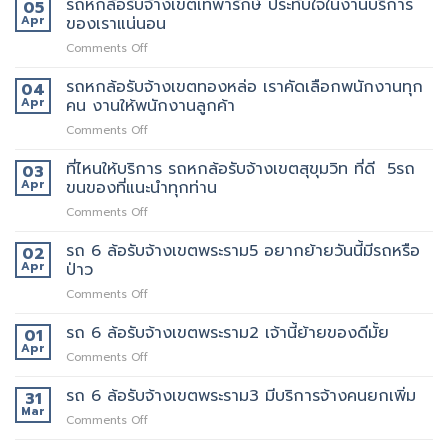
รถหกล้อรับจ้างเขตเทพารักษ์ ประทับใจในงานบริการ
05
สยาม
รับจ้าง
ล้อ
Apr
ของเราแน่นอน
กับ
ขน
รับจ้าง
วิธี
ของ
on
Comments Off
เขต
การ
ราคา
รถ
สีลม
ให้
ถูก
หก
รถหกล้อรับจ้างเขตทองหล่อ เราคัดเลือกพนักงานทุก
จุด
04
บริการ
ล้อ
บริการ
Apr
คน งานให้พนักงานลูกค้า
มากมาย
รับจ้าง
มี
on
Comments Off
เขต
แถว
รถ
เทพารักษ์
ไหน
หก
ที่ไหนให้บริการ รถหกล้อรับจ้างเขตสุขุมวิท ที่ดี 5รถ
ประทับ
03
บ้าง
ล้อ
ใจ
Apr
ขนของที่แนะนำทุกท่าน
รับจ้าง
ใน
on
Comments Off
เขต
งาน
ที่ไหน
ทองหล่อ
บริการ
ให้
รถ 6 ล้อรับจ้างเขตพระราม5 อยากย้ายวันนี้มีรถหรือ
เรา
02
ของ
บริการ
คัด
Apr
ป่าว
เรา
รถ
เลือก
แน่นอน
on
Comments Off
หก
พนักงาน
รถ
ล้อ
ทุก
6
รถ 6 ล้อรับจ้างเขตพระราม2 เจ้านี้ย้ายของดีมั้ย
รับจ้าง
01
คน
ล้อ
เขต
Apr
งาน
on
Comments Off
รับจ้าง
สุขุมวิท
ให้
รถ
เขต
ที่
พนักงาน
6
รถ 6 ล้อรับจ้างเขตพระราม3 มีบริการจ้างคนยกเพิ่ม
31
พระราม5
ดี
ลูกค้า
ล้อ
Mar
อยาก
5รถ
on
Comments Off
รับจ้าง
ย้าย
ขน
รถ
เขต
วัน