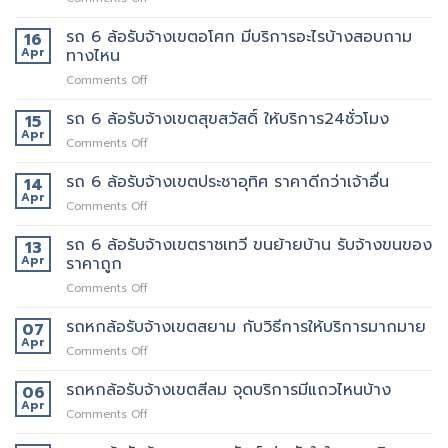
ขน
เจ้า
รถ
ของ
นี้
6
รถ 6 ล้อรับจ้างเขตอโศก มีบริการอะไรบ้างสอบถาม
ย้าย
16
เลย
ล้อ
หอ
Apr
ทางไหน
รับจ้าง
คอน
on
Comments Off
เขต
โด
รถ
สุทธิสาร
ปลอดภัย
6
รถ 6 ล้อรับจ้างเขตสุขสวัสดิ์ ให้บริการ24ชั่วโมง
อยาก
15
ล้อ
ย้าย
Apr
on
Comments Off
รับจ้าง
หลาน
รถ
เขต
อยาก
6
รถ 6 ล้อรับจ้างเขตประชาอุทิศ ราคาดีกว่าเจ้าอื่น
14
อโศก
มี
ล้อ
Apr
มี
คน
on
Comments Off
รับจ้าง
บริการ
ยก
รถ
เขต
อะไร
ด้วย
6
รถ 6 ล้อรับจ้างเขตราชเทวี ขนย้ายบ้าน รับจ้างขนของ
13
สุขสวัสดิ์
บ้าง
มั้ย
ล้อ
Apr
ราคาถูก
ให้
สอบถาม
รับจ้าง
บริการ24ชั่วโมง
ทาง
on
Comments Off
เขต
ไหน
รถ
ประชาอุทิศ
6
รถหกล้อรับจ้างเขตสยาม กับวิธีการให้บริการมากมาย
ราคา
07
ล้อ
ดี
Apr
on
Comments Off
รับจ้าง
กว่า
รถ
เขต
เจ้า
หก
รถหกล้อรับจ้างเขตสีลม จุดบริการมีแถวไหนบ้าง
06
ราชเทวี
อื่น
ล้อ
Apr
ขน
on
Comments Off
รับจ้าง
ย้าย
รถ
เขต
บ้าน
หก