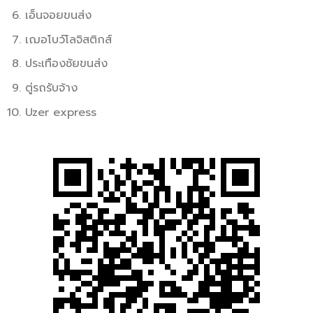
เอ็นจอยขนส่ง
เฌอโบว์โลจิสติกส์
ประเทืองชัยขนส่ง
ตู่รถรับจ้าง
Uzer express