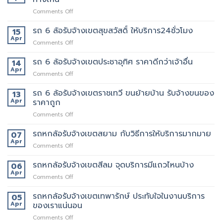
รับจ้าง
คอน
on
Comments Off
เขต
โด
รถ
สุทธิสาร
ปลอดภัย
6
รถ 6 ล้อรับจ้างเขตสุขสวัสดิ์ ให้บริการ24ชั่วโมง
อยาก
15
ล้อ
ย้าย
Apr
on
Comments Off
รับจ้าง
หลาน
รถ
เขต
อยาก
6
รถ 6 ล้อรับจ้างเขตประชาอุทิศ ราคาดีกว่าเจ้าอื่น
14
อโศก
มี
ล้อ
Apr
มี
คน
on
Comments Off
รับจ้าง
บริการ
ยก
รถ
เขต
อะไร
ด้วย
6
รถ 6 ล้อรับจ้างเขตราชเทวี ขนย้ายบ้าน รับจ้างขนของ
13
สุขสวัสดิ์
บ้าง
มั้ย
ล้อ
Apr
ราคาถูก
ให้
สอบถาม
รับจ้าง
บริการ24ชั่วโมง
ทาง
on
Comments Off
เขต
ไหน
รถ
ประชาอุทิศ
6
รถหกล้อรับจ้างเขตสยาม กับวิธีการให้บริการมากมาย
ราคา
07
ล้อ
ดี
Apr
on
Comments Off
รับจ้าง
กว่า
รถ
เขต
เจ้า
หก
รถหกล้อรับจ้างเขตสีลม จุดบริการมีแถวไหนบ้าง
06
ราชเทวี
อื่น
ล้อ
Apr
ขน
on
Comments Off
รับจ้าง
ย้าย
รถ
เขต
บ้าน
หก
รถหกล้อรับจ้างเขตเทพารักษ์ ประทับใจในงานบริการ
05
สยาม
รับจ้าง
ล้อ
Apr
ของเราแน่นอน
กับ
ขน
รับจ้าง
วิธี
ของ
on
Comments Off
เขต
การ