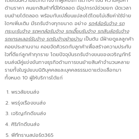
โดยเน้นความแตกต่างจากผู้ให้บริการต่างๆ เช่น ความคุ้มค่า
ด้านราคา คนยกสินค้าที่มีให้ตลอด มีอุปกรณ์ช่วยยก นัดเวลา
ขนย้ายได้ตลอด พร้อมกับเปลี่ยนแปลงได้โดยไม่เสียค่าใช้จ่าย
ใดๆเพิ่มเติม มีรถรับจ้างทุกขนาด อย่าง
รถ
4ล้อรับจ้าง รถ
กระบะรับจ้าง รถหกล้อรับจ้าง รถเฮี๊ยบรับจ้าง รถสิบล้อรับจ้าง
รถเทรลเลอร์รับจ้าง รถรับจ้างย้ายบ้าน
เป็นต้น มีฝ่ายดูแลลูกค้า
คอยประสานงาน คอยจัดคิวรถกับลูกค้าเพื่อสร้างความประทับ
ใจที่ดีแก่ลูกค้าทุกราย โดยปัจจุบันรถรับจ้างขนของเจริญภัทร์
ขนส่งมีคู่แข่งขันทางธุรกิจด้านการขนย้ายสินค้าจำนวนหลาย
รายทั้งในรูปแบบนิติบุคคลและบุคคลธรรมดาแต่จะเลือกมา
ทั้งหมด 10 ผู้ให้บริการได้แก่
พรวลัยขนส่ง
พรรุ่งเรืองขนส่ง
เจริญภักดีขนส่ง
ศิริภักดีขนส่ง
พีทีทรานสปอร์ต365