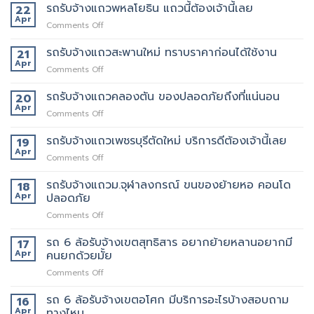
ริญ
รถรับจ้างแถวพหลโยธิน แถวนี้ต้องเจ้านี้เลย
22
ภัทร์
Apr
on
Comments Off
ขนส่ง
รถ
รถ
รับจ้าง
รถรับจ้างแถวสะพานใหม่ ทราบราคาก่อนได้ใช้งาน
21
รับจ้าง
แถว
Apr
ขน
on
Comments Off
พหลโยธิน
ของ
รถ
แถว
ที่
รับจ้าง
รถรับจ้างแถวคลองตัน ของปลอดภัยถึงที่แน่นอน
20
นี้
บริการ
แถว
Apr
ต้อง
ดี
on
Comments Off
สะพาน
เจ้า
ที่สุด
รถ
ใหม่
นี้
062-
รับจ้าง
รถรับจ้างแถวเพชรบุรีตัดใหม่ บริการดีต้องเจ้านี้เลย
19
ทราบ
เลย
4976747
แถว
Apr
ราคา
on
Comments Off
คลองตัน
ก่อน
รถ
ของ
ได้
รับจ้าง
รถรับจ้างแถวม.จุฬาลงกรณ์ ขนของย้ายหอ คอนโด
18
ปลอดภัย
ใช้
แถว
Apr
ปลอดภัย
ถึงที่
งาน
เพชรบุรี
แน่นอน
on
Comments Off
ตัด
รถ
ใหม่
รับ
รถ 6 ล้อรับจ้างเขตสุทธิสาร อยากย้ายหลานอยากมี
บริการ
17
จ้าง
ดี
Apr
คนยกด้วยมั้ย
แถวม.จุฬาลงกรณ์
ต้อง
on
Comments Off
ขน
เจ้า
รถ
ของ
นี้
6
รถ 6 ล้อรับจ้างเขตอโศก มีบริการอะไรบ้างสอบถาม
ย้าย
16
เลย
ล้อ
หอ
Apr
ทางไหน