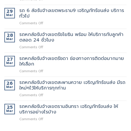
ย้าย
หรือ
ท่าน
รถ
พระราม3
ของดี
ป่าว
6
รถ 6 ล้อรับจ้างเขตพระราม9 เจริญภัทร์ขนส่ง บริการ
มี
29
มั้ย
ล้อ
บริการ
Mar
ทั่วไป
รับจ้าง
จ้าง
on
Comments Off
เขต
คน
รถ
สาธุประดิษฐ์
ยก
6
รถหกล้อรับจ้างเขตรัชโยธิน พร้อม ให้บริการกับลูกค้า
รถ
28
เพิ่ม
ล้อ
เรา
Mar
ตลอด 24 ชั่วโมง
รับจ้าง
มี
on
Comments Off
เขต
หลาย
รถ
พระราม9
ขนาด
หก
รถหกล้อรับจ้างเขตรัชดา ช่องทางการติดต่อมากมาย
เจ
27
ให้
ล้อ
ริญ
Mar
ให้เลือก
เลือก
รับจ้าง
ภัทร์
on
Comments Off
เขต
ขนส่ง
รถ
รัช
บริการ
หก
รถหกล้อรับจ้างเขตสะพานควาย เจริญภัทร์ขนส่ง มีรถ
โยธิน
26
ทั่วไป
ล้อ
พร้อม
Mar
ใหม่ๆไว้ให้บริการทุกท่าน
รับจ้าง
ให้
on
Comments Off
เขต
บริการ
รถ
รัช
กับ
หก
รถหกล้อรับจ้างเขตรามอินทรา เจริญภัทร์ขนส่ง ให้
ดา
25
ลูกค้า
ล้อ
ช่อง
Mar
บริการอย่างไรบ้าง
ตลอด
รับจ้าง
ทางการ
24
on
Comments Off
เขต
ติดต่อ
ชั่วโมง
รถ
สะพานควาย
มากมาย
หก
เจ
ให้