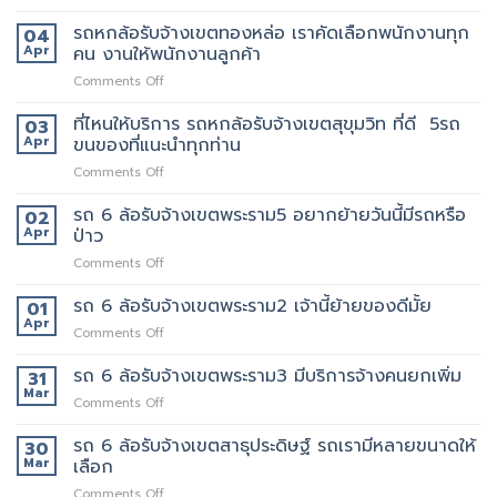
ราคา
รถ
สีลม
ให้
ถูก
หก
รถหกล้อรับจ้างเขตทองหล่อ เราคัดเลือกพนักงานทุก
จุด
04
บริการ
ล้อ
บริการ
Apr
คน งานให้พนักงานลูกค้า
มากมาย
รับจ้าง
มี
on
Comments Off
เขต
แถว
รถ
เทพารักษ์
ไหน
หก
ที่ไหนให้บริการ รถหกล้อรับจ้างเขตสุขุมวิท ที่ดี 5รถ
ประทับ
03
บ้าง
ล้อ
ใจ
Apr
ขนของที่แนะนำทุกท่าน
รับจ้าง
ใน
on
Comments Off
เขต
งาน
ที่ไหน
ทองหล่อ
บริการ
ให้
รถ 6 ล้อรับจ้างเขตพระราม5 อยากย้ายวันนี้มีรถหรือ
เรา
02
ของ
บริการ
คัด
Apr
ป่าว
เรา
รถ
เลือก
แน่นอน
on
Comments Off
หก
พนักงาน
รถ
ล้อ
ทุก
6
รถ 6 ล้อรับจ้างเขตพระราม2 เจ้านี้ย้ายของดีมั้ย
รับจ้าง
01
คน
ล้อ
เขต
Apr
งาน
on
Comments Off
รับจ้าง
สุขุมวิท
ให้
รถ
เขต
ที่
พนักงาน
6
รถ 6 ล้อรับจ้างเขตพระราม3 มีบริการจ้างคนยกเพิ่ม
31
พระราม5
ดี
ลูกค้า
ล้อ
Mar
อยาก
5รถ
on
Comments Off
รับจ้าง
ย้าย
ขน
รถ
เขต
วัน
ของ
6
รถ 6 ล้อรับจ้างเขตสาธุประดิษฐ์ รถเรามีหลายขนาดให้
30
พระราม2
นี้
ที่
ล้อ
Mar
เลือก
เจ้า
มี
แนะนำ
รับจ้าง
นี้
รถ
ทุก
on
Comments Off
เขต