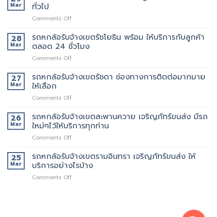
ล้อ
บริการ
Mar
ทั่วไป
รับจ้าง
จ้าง
on
Comments Off
เขต
คน
รถ
สาธุประดิษฐ์
ยก
6
รถหกล้อรับจ้างเขตรัชโยธิน พร้อม ให้บริการกับลูกค้า
รถ
28
เพิ่ม
ล้อ
เรา
Mar
ตลอด 24 ชั่วโมง
รับจ้าง
มี
on
Comments Off
เขต
หลาย
รถ
พระราม9
ขนาด
หก
รถหกล้อรับจ้างเขตรัชดา ช่องทางการติดต่อมากมาย
เจ
27
ให้
ล้อ
ริญ
Mar
ให้เลือก
เลือก
รับจ้าง
ภัทร์
on
Comments Off
เขต
ขนส่ง
รถ
รัช
บริการ
หก
รถหกล้อรับจ้างเขตสะพานควาย เจริญภัทร์ขนส่ง มีรถ
โยธิน
26
ทั่วไป
ล้อ
พร้อม
Mar
ใหม่ๆไว้ให้บริการทุกท่าน
รับจ้าง
ให้
on
Comments Off
เขต
บริการ
รถ
รัช
กับ
หก
รถหกล้อรับจ้างเขตรามอินทรา เจริญภัทร์ขนส่ง ให้
ดา
25
ลูกค้า
ล้อ
ช่อง
Mar
บริการอย่างไรบ้าง
ตลอด
รับจ้าง
ทางการ
24
on
Comments Off
เขต
ติดต่อ
ชั่วโมง
รถ
สะพานควาย
มากมาย
หก
เจ
ให้
ล้อ
ริญ
เลือก
รับจ้าง
ภัทร์