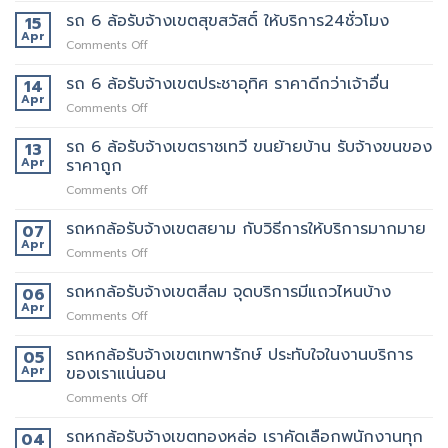
สุทธิสาร
ปลอดภัย
6
รถ 6 ล้อรับจ้างเขตสุขสวัสดิ์ ให้บริการ24ชั่วโมง
อยาก
15
ล้อ
ย้าย
Apr
on
Comments Off
รับจ้าง
หลาน
รถ
เขต
อยาก
6
รถ 6 ล้อรับจ้างเขตประชาอุทิศ ราคาดีกว่าเจ้าอื่น
14
อโศก
มี
ล้อ
Apr
มี
คน
on
Comments Off
รับจ้าง
บริการ
ยก
รถ
เขต
อะไร
ด้วย
6
รถ 6 ล้อรับจ้างเขตราชเทวี ขนย้ายบ้าน รับจ้างขนของ
13
สุขสวัสดิ์
บ้าง
มั้ย
ล้อ
Apr
ราคาถูก
ให้
สอบถาม
รับจ้าง
บริการ24ชั่วโมง
ทาง
on
Comments Off
เขต
ไหน
รถ
ประชาอุทิศ
6
รถหกล้อรับจ้างเขตสยาม กับวิธีการให้บริการมากมาย
ราคา
07
ล้อ
ดี
Apr
on
Comments Off
รับจ้าง
กว่า
รถ
เขต
เจ้า
หก
รถหกล้อรับจ้างเขตสีลม จุดบริการมีแถวไหนบ้าง
06
ราชเทวี
อื่น
ล้อ
Apr
ขน
on
Comments Off
รับจ้าง
ย้าย
รถ
เขต
บ้าน
หก
รถหกล้อรับจ้างเขตเทพารักษ์ ประทับใจในงานบริการ
05
สยาม
รับจ้าง
ล้อ
Apr
ของเราแน่นอน
กับ
ขน
รับจ้าง
วิธี
ของ
on
Comments Off
เขต
การ
ราคา
รถ
สีลม
ให้
ถูก
หก
รถหกล้อรับจ้างเขตทองหล่อ เราคัดเลือกพนักงานทุก
จุด
04
บริการ