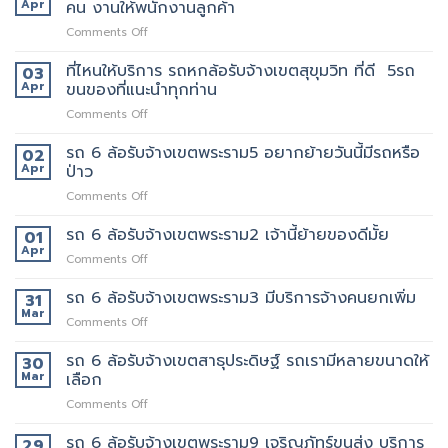
ล้อ
บริการ
Apr
คน งานให้พนักงานลูกค้า
มากมาย
รับจ้าง
มี
on
Comments Off
เขต
แถว
รถ
เทพารักษ์
ไหน
หก
ที่ไหนให้บริการ รถหกล้อรับจ้างเขตสุขุมวิท ที่ดี 5รถ
ประทับ
03
บ้าง
ล้อ
ใจ
Apr
ขนของที่แนะนำทุกท่าน
รับจ้าง
ใน
on
Comments Off
เขต
งาน
ที่ไหน
ทองหล่อ
บริการ
ให้
รถ 6 ล้อรับจ้างเขตพระราม5 อยากย้ายวันนี้มีรถหรือ
เรา
02
ของ
บริการ
คัด
Apr
ป่าว
เรา
รถ
เลือก
แน่นอน
on
Comments Off
หก
พนักงาน
รถ
ล้อ
ทุก
6
รถ 6 ล้อรับจ้างเขตพระราม2 เจ้านี้ย้ายของดีมั้ย
รับจ้าง
01
คน
ล้อ
เขต
Apr
งาน
on
Comments Off
รับจ้าง
สุขุมวิท
ให้
รถ
เขต
ที่
พนักงาน
6
รถ 6 ล้อรับจ้างเขตพระราม3 มีบริการจ้างคนยกเพิ่ม
31
พระราม5
ดี
ลูกค้า
ล้อ
Mar
อยาก
5รถ
on
Comments Off
รับจ้าง
ย้าย
ขน
รถ
เขต
วัน
ของ
6
รถ 6 ล้อรับจ้างเขตสาธุประดิษฐ์ รถเรามีหลายขนาดให้
30
พระราม2
นี้
ที่
ล้อ
Mar
เลือก
เจ้า
มี
แนะนำ
รับจ้าง
นี้
รถ
ทุก
on
Comments Off
เขต
ย้าย
หรือ
ท่าน
รถ
พระราม3
ของดี
ป่าว
6
รถ 6 ล้อรับจ้างเขตพระราม9 เจริญภัทร์ขนส่ง บริการ
มี
29
มั้ย