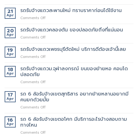
รถ
รถ
รับจ้าง
รถรับจ้างแถวสะพานใหม่ ทราบราคาก่อนได้ใช้งาน
21
รับจ้าง
แถว
Apr
ขน
on
Comments Off
พหลโยธิน
ของ
รถ
แถว
ที่
รับจ้าง
รถรับจ้างแถวคลองตัน ของปลอดภัยถึงที่แน่นอน
20
นี้
บริการ
แถว
Apr
ต้อง
ดี
on
Comments Off
สะพาน
เจ้า
ที่สุด
รถ
ใหม่
นี้
062-
รับจ้าง
รถรับจ้างแถวเพชรบุรีตัดใหม่ บริการดีต้องเจ้านี้เลย
19
ทราบ
เลย
4976747
แถว
Apr
ราคา
on
Comments Off
คลองตัน
ก่อน
รถ
ของ
ได้
รับจ้าง
รถรับจ้างแถวม.จุฬาลงกรณ์ ขนของย้ายหอ คอนโด
18
ปลอดภัย
ใช้
แถว
Apr
ปลอดภัย
ถึงที่
งาน
เพชรบุรี
แน่นอน
on
Comments Off
ตัด
รถ
ใหม่
รับ
รถ 6 ล้อรับจ้างเขตสุทธิสาร อยากย้ายหลานอยากมี
บริการ
17
จ้าง
ดี
Apr
คนยกด้วยมั้ย
แถวม.จุฬาลงกรณ์
ต้อง
on
Comments Off
ขน
เจ้า
รถ
ของ
นี้
6
รถ 6 ล้อรับจ้างเขตอโศก มีบริการอะไรบ้างสอบถาม
ย้าย
16
เลย
ล้อ
หอ
Apr
ทางไหน
รับจ้าง
คอน
on
Comments Off
เขต
โด
รถ