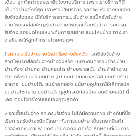
เดือน ลูกค้าเก่าของเราติดใจงานบริการ เพราะเราบริการที่ดี
เต็มที่อย่างถึงที่สุด เราพร้อมให้บริการ รถกระบะรับจ้างขนของ
รับจ้างส่งของ มีให้บริการรถกระบะรับจ้าง รถปิ๊คอัพรับจ้าง
สายไหมรถสี่ล้อใหญ่รับจ้างสายไหมรถเฮี๊ยบรับจ้าง รถเครน
รับจ้าง รถชนิดไหนเหมาะกับการขนย้าย แบบไหนบ้าง ทางเรา
จะอธิบายให้ลูกค้าทราบโดยคร่าวๆ
1
.
รถกระบะรับจ้างสายไหมกรือต่างจังหวัด
รถ6ล้อรับจ้าง
สายไหมรถสี่ล้อรับจ้างต่างจังหวัด เหมาะกับการขนย้ายบ้าน
ย้ายห้อง ย้ายหอ ย้ายคอนโด ย้ายอพาสเม้น ย้ายสำนักงาน
ย้ายเฟอร์นิเจอร์ ขนย้าย ,ไม้ ขนย้ายมอเตอร์ไซส์ ขนย้ายร้าน
อาหาร ขนย้ายโต๊ะ ขนย้ายกล่อง ขน้ยายอุปกรณ์อิเล็กทรนิค
ขนย้ายไซค์งาน ขนย้ายวัสดุอุปกรณ์ก่อสร้าง ขนย้ายผลไม้ นี่
เลย ตอบโจทย์งานขนของคุณลูกค้า
2.รถเฮี๊ยบรับจ้าง รถเครนรับจ้าง ไม่ได้มีความต่าง ต่างกันที่ชื่อ
เรียก รถรับจ้างชนิดนี้เหมาะกับการขนย้าย เป็นรถยกสินค้า
อาจจะยกซุ้มกาแฟ ยกต้นไม้ ยกถัง ยกเรือ ลักษณะที่เป็นการ