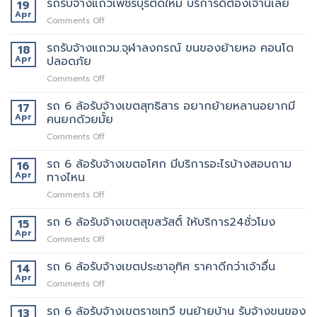
รถรับจ้างแถวเพชรบุรีตัดใหม่ บริการดีต้องเจ้านี้เลย
19
ทราบ
เลย
4976747
แถว
Apr
ราคา
on
Comments Off
คลองตัน
ก่อน
รถ
ของ
ได้
รับจ้าง
รถรับจ้างแถวม.จุฬาลงกรณ์ ขนของย้ายหอ คอนโด
18
ปลอดภัย
ใช้
แถว
Apr
ปลอดภัย
ถึงที่
งาน
เพชรบุรี
แน่นอน
on
Comments Off
ตัด
รถ
ใหม่
รับ
รถ 6 ล้อรับจ้างเขตสุทธิสาร อยากย้ายหลานอยากมี
บริการ
17
จ้าง
ดี
Apr
คนยกด้วยมั้ย
แถวม.จุฬาลงกรณ์
ต้อง
on
Comments Off
ขน
เจ้า
รถ
ของ
นี้
6
รถ 6 ล้อรับจ้างเขตอโศก มีบริการอะไรบ้างสอบถาม
ย้าย
16
เลย
ล้อ
หอ
Apr
ทางไหน
รับจ้าง
คอน
on
Comments Off
เขต
โด
รถ
สุทธิสาร
ปลอดภัย
6
รถ 6 ล้อรับจ้างเขตสุขสวัสดิ์ ให้บริการ24ชั่วโมง
อยาก
15
ล้อ
ย้าย
Apr
on
Comments Off
รับจ้าง
หลาน
รถ
เขต
อยาก
6
รถ 6 ล้อรับจ้างเขตประชาอุทิศ ราคาดีกว่าเจ้าอื่น
14
อโศก
มี
ล้อ
Apr
มี
คน
on
Comments Off
รับจ้าง
บริการ
ยก
รถ
เขต
อะไร
ด้วย
6
รถ 6 ล้อรับจ้างเขตราชเทวี ขนย้ายบ้าน รับจ้างขนของ
13
สุขสวัสดิ์
บ้าง
มั้ย