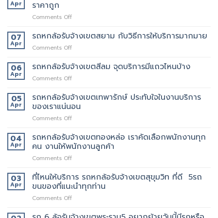
ล้อ
Apr
ราคาถูก
ให้
สอบถาม
รับจ้าง
บริการ24ชั่วโมง
ทาง
on
Comments Off
เขต
ไหน
รถ
ประชาอุทิศ
6
รถหกล้อรับจ้างเขตสยาม กับวิธีการให้บริการมากมาย
ราคา
07
ล้อ
ดี
Apr
on
Comments Off
รับจ้าง
กว่า
รถ
เขต
เจ้า
หก
รถหกล้อรับจ้างเขตสีลม จุดบริการมีแถวไหนบ้าง
06
ราชเทวี
อื่น
ล้อ
Apr
ขน
on
Comments Off
รับจ้าง
ย้าย
รถ
เขต
บ้าน
หก
รถหกล้อรับจ้างเขตเทพารักษ์ ประทับใจในงานบริการ
05
สยาม
รับจ้าง
ล้อ
Apr
ของเราแน่นอน
กับ
ขน
รับจ้าง
วิธี
ของ
on
Comments Off
เขต
การ
ราคา
รถ
สีลม
ให้
ถูก
หก
รถหกล้อรับจ้างเขตทองหล่อ เราคัดเลือกพนักงานทุก
จุด
04
บริการ
ล้อ
บริการ
Apr
คน งานให้พนักงานลูกค้า
มากมาย
รับจ้าง
มี
on
Comments Off
เขต
แถว
รถ
เทพารักษ์
ไหน
หก
ที่ไหนให้บริการ รถหกล้อรับจ้างเขตสุขุมวิท ที่ดี 5รถ
ประทับ
03
บ้าง
ล้อ
ใจ
Apr
ขนของที่แนะนำทุกท่าน
รับจ้าง
ใน
on
Comments Off
เขต
งาน
ที่ไหน
ทองหล่อ
บริการ
ให้
รถ 6 ล้อรับจ้างเขตพระราม5 อยากย้ายวันนี้มีรถหรือ
เรา
ของ