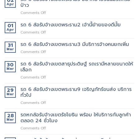
02
บริการ
คัด
Apr
ป่าว
เรา
รถ
เลือก
แน่นอน
on
Comments Off
หก
พนักงาน
รถ
ล้อ
ทุก
6
รถ 6 ล้อรับจ้างเขตพระราม2 เจ้านี้ย้ายของดีมั้ย
รับจ้าง
01
คน
ล้อ
เขต
Apr
งาน
on
Comments Off
รับจ้าง
สุขุมวิท
ให้
รถ
เขต
ที่
พนักงาน
6
รถ 6 ล้อรับจ้างเขตพระราม3 มีบริการจ้างคนยกเพิ่ม
31
พระราม5
ดี
ลูกค้า
ล้อ
Mar
อยาก
5รถ
on
Comments Off
รับจ้าง
ย้าย
ขน
รถ
เขต
วัน
ของ
6
รถ 6 ล้อรับจ้างเขตสาธุประดิษฐ์ รถเรามีหลายขนาดให้
30
พระราม2
นี้
ที่
ล้อ
Mar
เลือก
เจ้า
มี
แนะนำ
รับจ้าง
นี้
รถ
ทุก
on
Comments Off
เขต
ย้าย
หรือ
ท่าน
รถ
พระราม3
ของดี
ป่าว
6
รถ 6 ล้อรับจ้างเขตพระราม9 เจริญภัทร์ขนส่ง บริการ
มี
29
มั้ย
ล้อ
บริการ
Mar
ทั่วไป
รับจ้าง
จ้าง
on
Comments Off
เขต
คน
รถ
สาธุประดิษฐ์
ยก
6
รถหกล้อรับจ้างเขตรัชโยธิน พร้อม ให้บริการกับลูกค้า
รถ
28
เพิ่ม
ล้อ
เรา
Mar
ตลอด 24 ชั่วโมง
รับจ้าง
มี
on
Comments Off
เขต
หลาย
รถ
พระราม9
ขนาด
หก