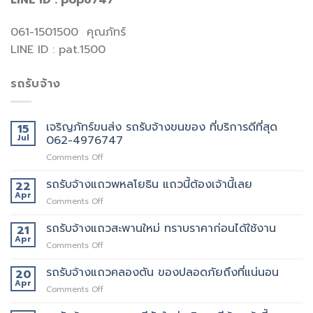
LINE ID : pop6747
061-1501500 คุณภัทร์
LINE ID : pat.1500
รถรับจ้าง
เจริญภัทร์ขนส่ง รถรับจ้างขนของ ที่บริการดีที่สุด
15
Jul
062-4976747
on
Comments Off
เจ
ริญ
รถรับจ้างแถวพหลโยธิน แถวนี้ต้องเจ้านี้เลย
22
ภัทร์
Apr
on
Comments Off
ขนส่ง
รถ
รถ
รับจ้าง
รถรับจ้างแถวสะพานใหม่ ทราบราคาก่อนได้ใช้งาน
21
รับจ้าง
แถว
Apr
ขน
on
Comments Off
พหลโยธิน
ของ
รถ
แถว
ที่
รับจ้าง
รถรับจ้างแถวคลองตัน ของปลอดภัยถึงที่แน่นอน
20
นี้
บริการ
แถว
Apr
ต้อง
ดี
on
Comments Off
สะพาน
เจ้า
ที่สุด
รถ
ใหม่
นี้
062-
รับจ้าง