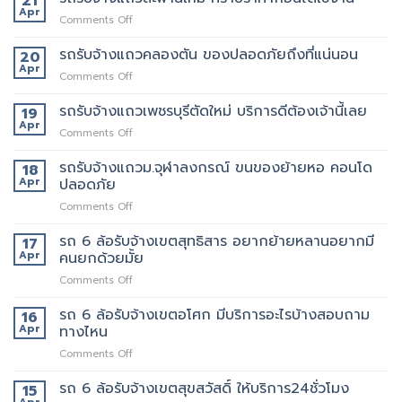
21
แถว
Apr
ขน
on
Comments Off
พหลโยธิน
ของ
รถ
แถว
ที่
รับจ้าง
รถรับจ้างแถวคลองตัน ของปลอดภัยถึงที่แน่นอน
20
นี้
บริการ
แถว
Apr
ต้อง
ดี
on
Comments Off
สะพาน
เจ้า
ที่สุด
รถ
ใหม่
นี้
062-
รับจ้าง
รถรับจ้างแถวเพชรบุรีตัดใหม่ บริการดีต้องเจ้านี้เลย
19
ทราบ
เลย
4976747
แถว
Apr
ราคา
on
Comments Off
คลองตัน
ก่อน
รถ
ของ
ได้
รับจ้าง
รถรับจ้างแถวม.จุฬาลงกรณ์ ขนของย้ายหอ คอนโด
18
ปลอดภัย
ใช้
แถว
Apr
ปลอดภัย
ถึงที่
งาน
เพชรบุรี
แน่นอน
on
Comments Off
ตัด
รถ
ใหม่
รับ
รถ 6 ล้อรับจ้างเขตสุทธิสาร อยากย้ายหลานอยากมี
บริการ
17
จ้าง
ดี
Apr
คนยกด้วยมั้ย
แถวม.จุฬาลงกรณ์
ต้อง
on
Comments Off
ขน
เจ้า
รถ
ของ
นี้
6
รถ 6 ล้อรับจ้างเขตอโศก มีบริการอะไรบ้างสอบถาม
ย้าย
16
เลย
ล้อ
หอ
Apr
ทางไหน
รับจ้าง
คอน
on
Comments Off
เขต
โด
รถ
สุทธิสาร
ปลอดภัย
6
รถ 6 ล้อรับจ้างเขตสุขสวัสดิ์ ให้บริการ24ชั่วโมง
อยาก
15
ล้อ
ย้าย