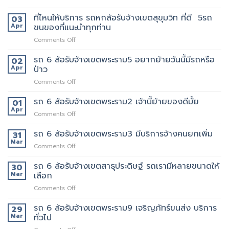
แถว
รถ
เทพารักษ์
ไหน
หก
ที่ไหนให้บริการ รถหกล้อรับจ้างเขตสุขุมวิท ที่ดี 5รถ
ประทับ
03
บ้าง
ล้อ
ใจ
Apr
ขนของที่แนะนำทุกท่าน
รับจ้าง
ใน
on
Comments Off
เขต
งาน
ที่ไหน
ทองหล่อ
บริการ
ให้
รถ 6 ล้อรับจ้างเขตพระราม5 อยากย้ายวันนี้มีรถหรือ
เรา
02
ของ
บริการ
คัด
Apr
ป่าว
เรา
รถ
เลือก
แน่นอน
on
Comments Off
หก
พนักงาน
รถ
ล้อ
ทุก
6
รถ 6 ล้อรับจ้างเขตพระราม2 เจ้านี้ย้ายของดีมั้ย
รับจ้าง
01
คน
ล้อ
เขต
Apr
งาน
on
Comments Off
รับจ้าง
สุขุมวิท
ให้
รถ
เขต
ที่
พนักงาน
6
รถ 6 ล้อรับจ้างเขตพระราม3 มีบริการจ้างคนยกเพิ่ม
31
พระราม5
ดี
ลูกค้า
ล้อ
Mar
อยาก
5รถ
on
Comments Off
รับจ้าง
ย้าย
ขน
รถ
เขต
วัน
ของ
6
รถ 6 ล้อรับจ้างเขตสาธุประดิษฐ์ รถเรามีหลายขนาดให้
30
พระราม2
นี้
ที่
ล้อ
Mar
เลือก
เจ้า
มี
แนะนำ
รับจ้าง
นี้
รถ
ทุก
on
Comments Off
เขต
ย้าย
หรือ
ท่าน
รถ
พระราม3
ของดี
ป่าว
6
รถ 6 ล้อรับจ้างเขตพระราม9 เจริญภัทร์ขนส่ง บริการ
มี
29
มั้ย
ล้อ
บริการ
Mar
ทั่วไป
รับจ้าง
จ้าง