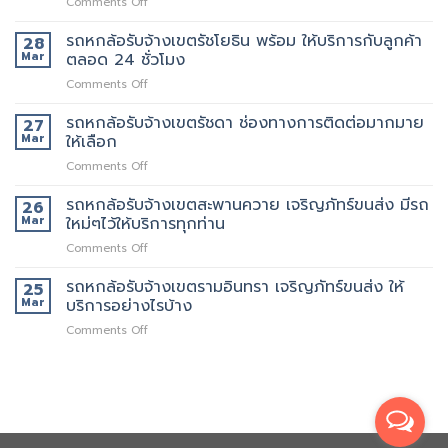
on
Comments Off
เขต
คน
รถ
สาธุประดิษฐ์
ยก
6
รถหกล้อรับจ้างเขตรัชโยธิน พร้อม ให้บริการกับลูกค้า
รถ
28
เพิ่ม
ล้อ
เรา
Mar
ตลอด 24 ชั่วโมง
รับจ้าง
มี
on
Comments Off
เขต
หลาย
รถ
พระราม9
ขนาด
หก
รถหกล้อรับจ้างเขตรัชดา ช่องทางการติดต่อมากมาย
เจ
27
ให้
ล้อ
ริญ
Mar
ให้เลือก
เลือก
รับจ้าง
ภัทร์
on
Comments Off
เขต
ขนส่ง
รถ
รัช
บริการ
หก
รถหกล้อรับจ้างเขตสะพานควาย เจริญภัทร์ขนส่ง มีรถ
โยธิน
26
ทั่วไป
ล้อ
พร้อม
Mar
ใหม่ๆไว้ให้บริการทุกท่าน
รับจ้าง
ให้
on
Comments Off
เขต
บริการ
รถ
รัช
กับ
หก
รถหกล้อรับจ้างเขตรามอินทรา เจริญภัทร์ขนส่ง ให้
ดา
25
ลูกค้า
ล้อ
ช่อง
Mar
บริการอย่างไรบ้าง
ตลอด
รับจ้าง
ทางการ
24
on
Comments Off
เขต
ติดต่อ
ชั่วโมง
รถ
สะพานควาย
มากมาย
หก
เจ
ให้
ล้อ
ริญ
เลือก
รับจ้าง
ภัทร์
เขต
ขนส่ง
รามอินทรา
มี