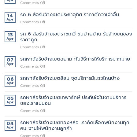
Apr
on
Comments Off
รับจ้าง
หลาน
รถ
เขต
อยาก
6
รถ 6 ล้อรับจ้างเขตประชาอุทิศ ราคาดีกว่าเจ้าอื่น
14
อโศก
มี
ล้อ
Apr
มี
คน
on
Comments Off
รับจ้าง
บริการ
ยก
รถ
เขต
อะไร
ด้วย
6
รถ 6 ล้อรับจ้างเขตราชเทวี ขนย้ายบ้าน รับจ้างขนของ
13
สุขสวัสดิ์
บ้าง
มั้ย
ล้อ
Apr
ราคาถูก
ให้
สอบถาม
รับจ้าง
บริการ24ชั่วโมง
ทาง
on
Comments Off
เขต
ไหน
รถ
ประชาอุทิศ
6
รถหกล้อรับจ้างเขตสยาม กับวิธีการให้บริการมากมาย
ราคา
07
ล้อ
ดี
Apr
on
Comments Off
รับจ้าง
กว่า
รถ
เขต
เจ้า
หก
รถหกล้อรับจ้างเขตสีลม จุดบริการมีแถวไหนบ้าง
06
ราชเทวี
อื่น
ล้อ
Apr
ขน
on
Comments Off
รับจ้าง
ย้าย
รถ
เขต
บ้าน
หก
รถหกล้อรับจ้างเขตเทพารักษ์ ประทับใจในงานบริการ
05
สยาม
รับจ้าง
ล้อ
Apr
ของเราแน่นอน
กับ
ขน
รับจ้าง
วิธี
ของ
on
Comments Off
เขต
การ
ราคา
รถ
สีลม
ให้
ถูก
หก
รถหกล้อรับจ้างเขตทองหล่อ เราคัดเลือกพนักงานทุก
จุด
04
บริการ
ล้อ
บริการ
Apr
คน งานให้พนักงานลูกค้า
มากมาย
รับจ้าง
มี
on
Comments Off
เขต