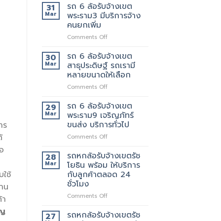
6
ย้าย
รถ 6 ล้อรับจ้างเขต
ของ
31
ล้อ
วัน
ที่
Mar
พระราม3 มีบริการจ้าง
รับจ้าง
นี้
แนะนำ
คนยกเพิ่ม
เขต
มี
ทุก
on
Comments Off
พระราม2
รถ
ท่าน
รถ
เจ้า
หรือ
6
นี้
รถ 6 ล้อรับจ้างเขต
ป่าว
30
ล้อ
ย้าย
Mar
สาธุประดิษฐ์ รถเรามี
รับจ้าง
ของดี
หลายขนาดให้เลือก
เขต
มั้ย
on
Comments Off
พระราม3
รถ
มี
6
บริการ
รถ 6 ล้อรับจ้างเขต
29
ล้อ
จ้าง
Mar
พระราม9 เจริญภัทร์
รับจ้าง
คน
ขนส่ง บริการทั่วไป
าร
เขต
ยก
้
on
Comments Off
สาธุประดิษฐ์
เพิ่ม
รถ
รถ
่อ
6
เรา
รถหกล้อรับจ้างเขตรัช
28
ม
ล้อ
มี
Mar
โยธิน พร้อม ให้บริการ
รับจ้าง
หลาย
บใช้
กับลูกค้าตลอด 24
เขต
ขนาด
ชั่วโมง
งาน
พระราม9
ให้
เจ
เลือก
on
Comments Off
้า
ริญ
รถ
ิญ
ภัทร์
หก
รถหกล้อรับจ้างเขตรัช
27
ขนส่ง
ล้อ