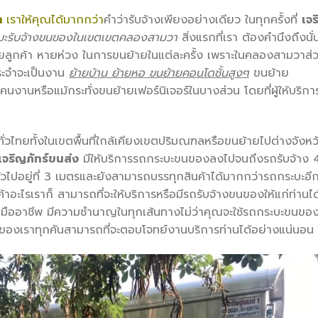
า
เราให้คุณได้มากกว่า
คำว่ารับจ้างเพียงอย่างเดียว ในทุกครั้งที่
เจ
บะรับจ้างขนของในเขตเขตคลองสามวา
สิ่งแรกที่เรา ต้องคำนึงถึงนั่
ยลูกค้า หายห่วง ในการขนย้ายในแต่ละครั้ง เพราะในคลองสามวาส่
ประจำจะเป็นงาน
ย้ายบ้าน ย้ายหอ ขนย้ายคอนโดชั้นสูงๆ
ขนย้าย
งานหรือแม้กระทั่งขนย้ายเฟอร์นิเจอร์ในบางส่วน โดยที่ผู้ให้บริก
งทั่วไทยทั้งในเขตพื้นที่ใกล้เคียงเขตปริมณฑลหรือขนย้ายไปต่างจังหว
เจริญภัทร์ขนส่ง
มีให้บริการรถกระบะขนของลงไปจนถึงรถรับจ้าง 
วไปอยู่ที่ 3 เมตรและยังสามารถบรรทุกสินค้าได้มากกว่ารถกระบะอี
ค้าอะไรเราก็ สามารถที่จะให้บริการหรือมีรถรับจ้างขนของให้แก่ท่านได
นมืออาชีพ มีความชำนาญในทุกเส้นทางไม่ว่าคุณจะใช้รถกระบะขนขอ
ของเราทุกคันสามารถที่จะตอบโจทย์งานบริการท่านได้อย่างแน่นอน