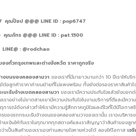
 คุณป๊อป @@@ LINE ID : pop6747
 คุณภัทร @@@ LINE ID : pat.1500
LINE@ : @rodchao
องทั่วกรุงเทพและต่างจังหวัด ราคาถูกจริง
จ้างขนของคลองสามวา
ของเราที่มีมายาวนานกว่า 10 ปีเราให้บริก
์ต่อลูกค้าราคาค่าขนย้ายที่ไม่แพงพร้อม ทั้งยังต่อรองราคาสินค้าได
ระบะรับจ้างเขตคลองสามวา
ของเรามีความประทับใจแล้วยังบอกต
ของเราอย่างไม่ขาดสายเขามีความประทับใจในงานบริการที่ดีและมีควา
การณ์ดังกล่าวทำให้เรามีความรู้สึกภาคภูมิใจและดีใจที่ได้มีโอกาสรั
ริการของรถกระบะรับจ้างขนของคลองสามวาของเรานั้น เราจะบริหาร
าได้จ่ายเงินให้กับเราในทุกบาททุกสตางค์และเราสัญญาว่าสินค้าของลูกค
กับว่าเป็นสินค้าของเราเองท่านสบายใจหายห่วงได้ ลองให้โอกาส
เจร