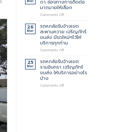
า
Mar
ดา ช่องทางการติดต่อ
บริการ
รับจ้าง
มากมายให้เลือก
ทั่วไป
เขต
on
Comments Off
รัช
รถ
โยธิน
หก
พร้อม
รถหกล้อรับจ้างเขต
26
ล้อ
ให้
Mar
สะพานควาย เจริญภัทร์
รับจ้าง
บริการ
ขนส่ง มีรถใหม่ๆไว้ให้
เขต
กับ
บริการทุกท่าน
รัช
ลูกค้า
ดา
ตลอด
on
Comments Off
ช่อง
24
รถ
ทางการ
ชั่วโมง
หก
รถหกล้อรับจ้างเขต
25
ติดต่อ
ล้อ
Mar
รามอินทรา เจริญภัทร์
มากมาย
รับจ้าง
ขนส่ง ให้บริการอย่างไร
ให้
เขต
บ้าง
เลือก
สะพานควาย
เจ
on
Comments Off
ริญ
รถ
ภัทร์
หก
ขนส่ง
ล้อ
มี
รับจ้าง
รถ
เขต
ใหม่ๆ
รามอินทรา
ไว้
เจ
ให้
ริญ
บริการ
ภัทร์