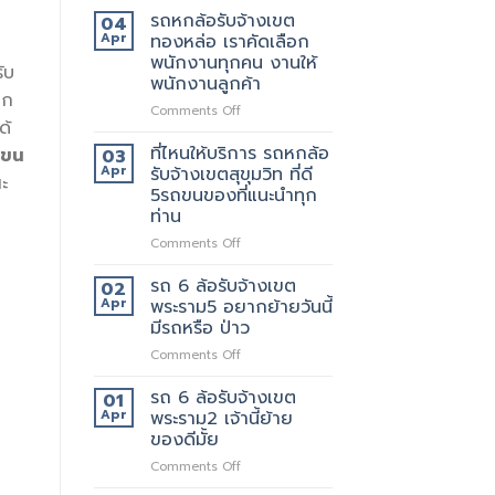
มี
หก
รถหกล้อรับจ้างเขต
04
แถว
ล้อ
Apr
ทองหล่อ เราคัดเลือก
ไหน
รับจ้าง
พนักงานทุกคน งานให้
ับ
บ้าง
เขต
พนักงานลูกค้า
เทพารักษ์
าก
ประทับ
on
Comments Off
ด้
ใจ
รถ
ใน
หก
ที่ไหนให้บริการ รถหกล้อ
ะขน
03
งาน
ล้อ
Apr
รับจ้างเขตสุขุมวิท ที่ดี
ะ
บริการ
รับจ้าง
5รถขนของที่แนะนำทุก
ของ
เขต
ท่าน
เรา
ทองหล่อ
แน่นอน
เรา
on
Comments Off
คัด
ที่ไหน
เลือก
ให้
รถ 6 ล้อรับจ้างเขต
02
พนักงาน
บริการ
Apr
พระราม5 อยากย้ายวันนี้
ทุก
รถ
มีรถหรือ ป่าว
คน
หก
งาน
on
Comments Off
ล้อ
ให้
รถ
รับจ้าง
พนักงาน
6
เขต
รถ 6 ล้อรับจ้างเขต
01
ลูกค้า
ล้อ
สุขุมวิท
Apr
พระราม2 เจ้านี้ย้าย
รับจ้าง
ที่
ของดีมั้ย
เขต
ดี
on
Comments Off
พระราม5
5รถ
รถ
อยาก
ขน