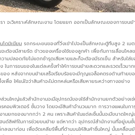
ดยที่เรา จะวิเคราะห์ลักษณะงาน โดยแยก ออกเป็นลักษณะของการขนย้
นโดมิเนียม
รถกระบะขนของที่วิ่งเข้าไปจะเป็นลักษณะตู้ทึบสูง 2 เมต
ะต้องมีสายรัด ข้าวของเครื่องใช้ของลูกค้า เพื่อกันการเลื่อนไหล
มีความปลอดภัยไม่แตกชำรุดเสียหายและก็จะต้องมีรถเข็น สำหรับใส่
นสูง ในการขนของในแต่ละครั้งทำให้การขนย้ายสะดวกและรวดเร็วมากย
กของ หลังจากขนย้ายเสร็จเรียบร้อยจะมีกุญแจล็อคตรงด้านท้ายข
เพื่อ ให้แน่ใจว่าสินค้าจะไม่ตกหล่นหรือเสียหายระหว่างทางอย่าง
ส่วนใหญ่แล้วสำนักงานจะมีอุปกรณ์ของใช้สำนักงานยกตัวอย่างเช่
กสารคอมพิวเตอร์ ชั้นวาง โดยจะมีสินค้าจำนวนมาก การวางแผนในกา
งานยกของมากกว่า 2 คน เพราะสินค้าในแต่ละชิ้นนั้นจะมีขนาดใหญ่
ช้แฮนด์ลิฟท์ในการช่วยขนย้าย แต่หากว่า อุปกรณ์สำนักงานที่อยู่บนชั้
ลงมาก่อน เพื่อจัดเคลียร์พื้นที่ด้านบนให้สินค้าชิ้นใหญ่ นั้นเคลื่อนย