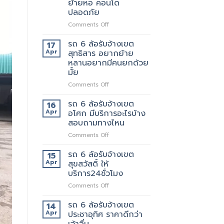
ย้ายหอ คอนโด
ตัด
ปลอดภัย
ใหม่
บริการ
on
Comments Off
ดี
รถ
ต้อง
รับ
รถ 6 ล้อรับจ้างเขต
17
เจ้า
จ้าง
Apr
สุทธิสาร อยากย้าย
นี้
แถวม.จุฬาลงกรณ์
หลานอยากมีคนยกด้วย
เลย
ขน
มั้ย
ของ
ย้าย
on
Comments Off
หอ
รถ
คอน
6
รถ 6 ล้อรับจ้างเขต
16
โด
ล้อ
Apr
อโศก มีบริการอะไรบ้าง
ปลอดภัย
รับจ้าง
สอบถามทางไหน
เขต
on
Comments Off
สุทธิสาร
รถ
อยาก
6
ย้าย
รถ 6 ล้อรับจ้างเขต
15
ล้อ
หลาน
Apr
สุขสวัสดิ์ ให้
รับจ้าง
อยาก
บริการ24ชั่วโมง
เขต
มี
on
Comments Off
อโศก
คน
รถ
มี
ยก
6
บริการ
รถ 6 ล้อรับจ้างเขต
ด้วย
14
ล้อ
อะไร
มั้ย
Apr
ประชาอุทิศ ราคาดีกว่า
รับจ้าง
บ้าง
เจ้าอื่น