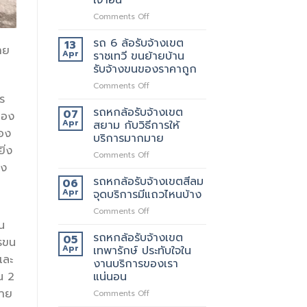
เขต
สอบถาม
on
Comments Off
สุขสวัสดิ์
ทาง
รถ
ให้
ไหน
6
บริการ24ชั่วโมง
รถ 6 ล้อรับจ้างเขต
13
าย
ล้อ
Apr
ราชเทวี ขนย้ายบ้าน
รับจ้าง
รับจ้างขนของราคาถูก
เขต
on
Comments Off
ประชาอุทิศ
ร
รถ
ราคา
6
ดี
รถหกล้อรับจ้างเขต
07
ของ
ล้อ
กว่า
Apr
สยาม กับวิธีการให้
ของ
รับจ้าง
เจ้า
บริการมากมาย
เขต
อื่น
ิ่ง
on
Comments Off
ราชเทวี
อง
รถ
ขน
หก
ย้าย
รถหกล้อรับจ้างเขตสีลม
06
ล้อ
บ้าน
Apr
จุดบริการมีแถวไหนบ้าง
รับจ้าง
รับจ้าง
on
Comments Off
เขต
ขน
รถ
น
สยาม
ของ
หก
รถหกล้อรับจ้างเขต
กับ
ราคา
05
รขน
ล้อ
วิธี
Apr
เทพารักษ์ ประทับใจใน
ถูก
รับจ้าง
และ
การ
งานบริการของเรา
เขต
ให้
แน่นอน
น 2
สีลม
บริการ
้าย
จุด
on
Comments Off
มากมาย
บริการ
รถ