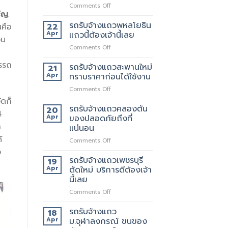
on
Comments Off
ริญ
เจ
ริญ
รถรับจ้างแถวพหลโยธิน
22
นคือ
ภัทร์
Apr
แถวนี้ต้องเจ้านี้เลย
วน
ขนส่ง
on
Comments Off
รถ
รถ
รับจ้าง
ารรถ
รับจ้าง
รถรับจ้างแถวสะพานใหม่
ขน
21
แถว
ของ
Apr
ทราบราคาก่อนได้ใช้งาน
พหลโยธิน
ที่
on
Comments Off
แถว
บริการ
รถ
นี้
ัดก็
ดี
รับจ้าง
รถรับจ้างแถวคลองตัน
ต้อง
20
ที่สุด
4
แถว
เจ้า
Apr
ของปลอดภัยถึงที่
062-
สะพาน
นี้
ก
แน่นอน
4976747
ใหม่
เลย
้
on
Comments Off
ทราบ
รถ
ราคา
ง
รับจ้าง
ก่อน
รถรับจ้างแถวเพชรบุรี
19
แถว
ได้
Apr
ตัดใหม่ บริการดีต้องเจ้า
คลองตัน
ใช้
นี้เลย
ของ
งาน
on
Comments Off
ปลอดภัย
รถ
ถึงที่
รับจ้าง
แน่นอน
รถรับจ้างแถว
18
แถว
Apr
ม.จุฬาลงกรณ์ ขนของ
เพชรบุรี