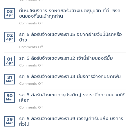
เขต
แถว
รถ
เทพารักษ์
ไหน
หก
ที่ไหนให้บริการ รถหกล้อรับจ้างเขตสุขุมวิท ที่ดี 5รถ
ประทับ
03
บ้าง
ล้อ
ใจ
Apr
ขนของที่แนะนำทุกท่าน
รับจ้าง
ใน
on
Comments Off
เขต
งาน
ที่ไหน
ทองหล่อ
บริการ
ให้
รถ 6 ล้อรับจ้างเขตพระราม5 อยากย้ายวันนี้มีรถหรือ
เรา
02
ของ
บริการ
คัด
Apr
ป่าว
เรา
รถ
เลือก
แน่นอน
on
Comments Off
หก
พนักงาน
รถ
ล้อ
ทุก
6
รถ 6 ล้อรับจ้างเขตพระราม2 เจ้านี้ย้ายของดีมั้ย
รับจ้าง
01
คน
ล้อ
เขต
Apr
งาน
on
Comments Off
รับจ้าง
สุขุมวิท
ให้
รถ
เขต
ที่
พนักงาน
6
รถ 6 ล้อรับจ้างเขตพระราม3 มีบริการจ้างคนยกเพิ่ม
31
พระราม5
ดี
ลูกค้า
ล้อ
Mar
อยาก
5รถ
on
Comments Off
รับจ้าง
ย้าย
ขน
รถ
เขต
วัน
ของ
6
รถ 6 ล้อรับจ้างเขตสาธุประดิษฐ์ รถเรามีหลายขนาดให้
30
พระราม2
นี้
ที่
ล้อ
Mar
เลือก
เจ้า
มี
แนะนำ
รับจ้าง
นี้
รถ
ทุก
on
Comments Off
เขต
ย้าย
หรือ
ท่าน
รถ
พระราม3
ของดี
ป่าว
6
รถ 6 ล้อรับจ้างเขตพระราม9 เจริญภัทร์ขนส่ง บริการ
มี
29
มั้ย
ล้อ
บริการ
Mar
ทั่วไป
รับจ้าง
จ้าง