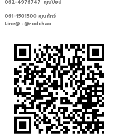
062-4976747 คุณป๊อป
061-1501500 คุณภัทร์
Line@ : @rodchao