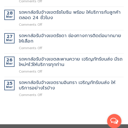
on
Comments Off
เขต
คน
รถ
สาธุประดิษฐ์
ยก
6
รถหกล้อรับจ้างเขตรัชโยธิน พร้อม ให้บริการกับลูกค้า
รถ
28
เพิ่ม
ล้อ
เรา
Mar
ตลอด 24 ชั่วโมง
รับจ้าง
มี
on
Comments Off
เขต
หลาย
รถ
พระราม9
ขนาด
หก
รถหกล้อรับจ้างเขตรัชดา ช่องทางการติดต่อมากมาย
เจ
27
ให้
ล้อ
ริญ
Mar
ให้เลือก
เลือก
รับจ้าง
ภัทร์
on
Comments Off
เขต
ขนส่ง
รถ
รัช
บริการ
หก
รถหกล้อรับจ้างเขตสะพานควาย เจริญภัทร์ขนส่ง มีรถ
โยธิน
26
ทั่วไป
ล้อ
พร้อม
Mar
ใหม่ๆไว้ให้บริการทุกท่าน
รับจ้าง
ให้
on
Comments Off
เขต
บริการ
รถ
รัช
กับ
หก
รถหกล้อรับจ้างเขตรามอินทรา เจริญภัทร์ขนส่ง ให้
ดา
25
ลูกค้า
ล้อ
ช่อง
Mar
บริการอย่างไรบ้าง
ตลอด
รับจ้าง
ทางการ
24
on
Comments Off
เขต
ติดต่อ
ชั่วโมง
รถ
สะพานควาย
มากมาย
หก
เจ
ให้
ล้อ
ริญ
เลือก
รับจ้าง
ภัทร์
เขต
ขนส่ง
รามอินทรา
มี