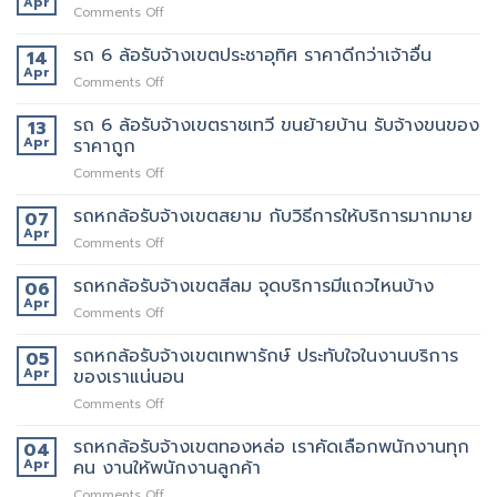
ย้าย
Apr
on
Comments Off
รับจ้าง
หลาน
รถ
เขต
อยาก
6
รถ 6 ล้อรับจ้างเขตประชาอุทิศ ราคาดีกว่าเจ้าอื่น
14
อโศก
มี
ล้อ
Apr
มี
คน
on
Comments Off
รับจ้าง
บริการ
ยก
รถ
เขต
อะไร
ด้วย
6
รถ 6 ล้อรับจ้างเขตราชเทวี ขนย้ายบ้าน รับจ้างขนของ
13
สุขสวัสดิ์
บ้าง
มั้ย
ล้อ
Apr
ราคาถูก
ให้
สอบถาม
รับจ้าง
บริการ24ชั่วโมง
ทาง
on
Comments Off
เขต
ไหน
รถ
ประชาอุทิศ
6
รถหกล้อรับจ้างเขตสยาม กับวิธีการให้บริการมากมาย
ราคา
07
ล้อ
ดี
Apr
on
Comments Off
รับจ้าง
กว่า
รถ
เขต
เจ้า
หก
รถหกล้อรับจ้างเขตสีลม จุดบริการมีแถวไหนบ้าง
06
ราชเทวี
อื่น
ล้อ
Apr
ขน
on
Comments Off
รับจ้าง
ย้าย
รถ
เขต
บ้าน
หก
รถหกล้อรับจ้างเขตเทพารักษ์ ประทับใจในงานบริการ
05
สยาม
รับจ้าง
ล้อ
Apr
ของเราแน่นอน
กับ
ขน
รับจ้าง
วิธี
ของ
on
Comments Off
เขต
การ
ราคา
รถ
สีลม
ให้
ถูก
หก
รถหกล้อรับจ้างเขตทองหล่อ เราคัดเลือกพนักงานทุก
จุด
04
บริการ
ล้อ
บริการ
Apr
คน งานให้พนักงานลูกค้า
มากมาย
รับจ้าง
มี
on
Comments Off