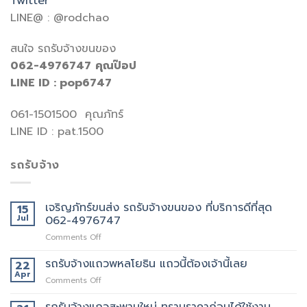
Twitter
LINE@ : @rodchao
สนใจ รถรับจ้างขนของ
062-4976747
คุณป๊อป
LINE ID : pop6747
061-1501500 คุณภัทร์
LINE ID : pat.1500
รถรับจ้าง
เจริญภัทร์ขนส่ง รถรับจ้างขนของ ที่บริการดีที่สุด
15
Jul
062-4976747
on
Comments Off
เจ
ริญ
รถรับจ้างแถวพหลโยธิน แถวนี้ต้องเจ้านี้เลย
22
ภัทร์
Apr
on
Comments Off
ขนส่ง
รถ
รถ
รับจ้าง
รถรับจ้างแถวสะพานใหม่ ทราบราคาก่อนได้ใช้งาน
รับจ้าง