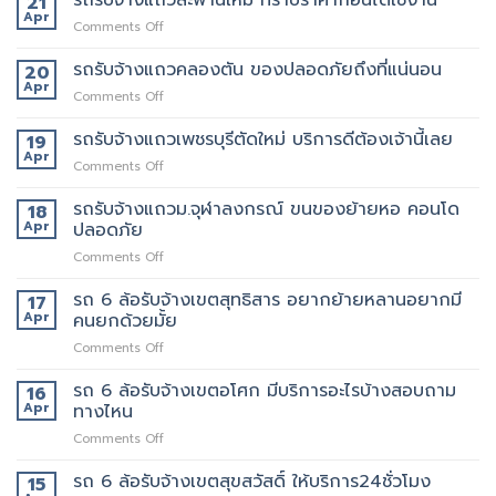
21
แถว
Apr
ขน
on
Comments Off
พหลโยธิน
ของ
รถ
แถว
ที่
รับจ้าง
รถรับจ้างแถวคลองตัน ของปลอดภัยถึงที่แน่นอน
20
นี้
บริการ
แถว
Apr
ต้อง
ดี
on
Comments Off
สะพาน
เจ้า
ที่สุด
รถ
ใหม่
นี้
062-
รับจ้าง
รถรับจ้างแถวเพชรบุรีตัดใหม่ บริการดีต้องเจ้านี้เลย
19
ทราบ
เลย
4976747
แถว
Apr
ราคา
on
Comments Off
คลองตัน
ก่อน
รถ
ของ
ได้
รับจ้าง
รถรับจ้างแถวม.จุฬาลงกรณ์ ขนของย้ายหอ คอนโด
18
ปลอดภัย
ใช้
แถว
Apr
ปลอดภัย
ถึงที่
งาน
เพชรบุรี
แน่นอน
on
Comments Off
ตัด
รถ
ใหม่
รับ
รถ 6 ล้อรับจ้างเขตสุทธิสาร อยากย้ายหลานอยากมี
บริการ
17
จ้าง
ดี
Apr
คนยกด้วยมั้ย
แถวม.จุฬาลงกรณ์
ต้อง
on
Comments Off
ขน
เจ้า
รถ
ของ
นี้
6
รถ 6 ล้อรับจ้างเขตอโศก มีบริการอะไรบ้างสอบถาม
ย้าย
16
เลย
ล้อ
หอ
Apr
ทางไหน
รับจ้าง
คอน
on
Comments Off
เขต
โด
รถ
สุทธิสาร
ปลอดภัย
6
รถ 6 ล้อรับจ้างเขตสุขสวัสดิ์ ให้บริการ24ชั่วโมง
อยาก
15
ล้อ